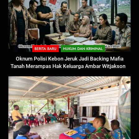
BERITA BARU
HUKUM DAN KRIMINAL
Oknum Polisi Kebon Jeruk Jadi Backing Mafia
5
Tanah Merampas Hak Keluarga Ambar Witjaksono
Satbinmas Polres Pasuruan
Sutarman
Perkuat Sinergitas Ulama dan
Umara Melalui Program Rabu
BERITA BARU
Berguru di Ponpes Dalwa
6
Menjelang HUT ke-23,
Masyarakat Pribumi Palang
Tugu Sejarah Trikora
BERITA BARU
PAPUA BARAT DAYA
Teminabuan