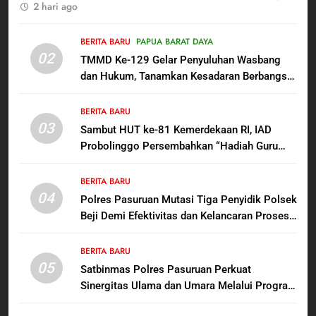
2 hari ago
Dansatgas TMMD dan Ketua
Persit Hadirkan Kebahagiaan
bagi Mama-Mama dan Anak-
BERITA BARU
PAPUA BARAT DAYA
BERITA BARU
PAPUA BARAT DAYA
02
Anak Kampung Sesor
TMMD Ke-129 Gelar Penyuluhan Wasbang
dan Hukum, Tanamkan Kesadaran Berbangsa
1
serta Taat Aturan di Kampung Sesor
Oknum Polisi Kebon Jeruk Jadi
BERITA BARU
Backing Mafia Tanah Merampas
03
Sambut HUT ke-81 Kemerdekaan RI, IAD
Hak Keluarga Ambar Witjaksono
BERITA BARU
HUKUM DAN KRIMINAL
Probolinggo Persembahkan “Hadiah Guru
Sutarman
Mengabdi”: 100 Beasiswa Pascasarjana bagi
2
Guru Non-ASN sebagai Pahlawan Bangsa
BERITA BARU
TMMD Ke-129 Gelar Penyuluhan
04
Polres Pasuruan Mutasi Tiga Penyidik Polsek
Wasbang dan Hukum,
Beji Demi Efektivitas dan Kelancaran Proses
Tanamkan Kesadaran
BERITA BARU
PAPUA BARAT DAYA
Penyidikan
Berbangsa serta Taat Aturan di
BERITA BARU
Kampung Sesor
05
3
Satbinmas Polres Pasuruan Perkuat
Sinergitas Ulama dan Umara Melalui Program
Sambut HUT ke-81
Rabu Berguru di Ponpes Dalwa
Kemerdekaan RI, IAD