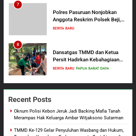
7
Polres Pasuruan Nonjobkan
Anggota Reskrim Polsek Beji,
Wujud Komitmen Transparansi
BERITA BARU
Penanganan Dugaan
Penganiayaan
8
Dansatgas TMMD dan Ketua
Persit Hadirkan Kebahagiaan
bagi Mama-Mama dan Anak-
BERITA BARU
PAPUA BARAT DAYA
Anak Kampung Sesor
1
Oknum Polisi Kebon Jeruk Jadi
Recent Posts
Backing Mafia Tanah Merampas
Hak Keluarga Ambar Witjaksono
BERITA BARU
HUKUM DAN KRIMINAL
Oknum Polisi Kebon Jeruk Jadi Backing Mafia Tanah
Sutarman
Merampas Hak Keluarga Ambar Witjaksono Sutarman
2
TMMD Ke-129 Gelar Penyuluhan Wasbang dan Hukum,
TMMD Ke-129 Gelar Penyuluhan