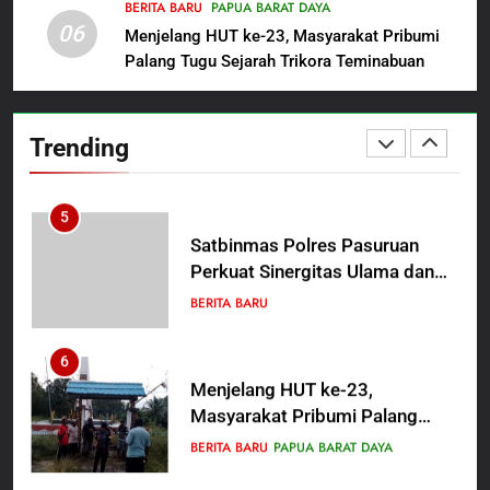
Probolinggo Persembahkan
BERITA BARU
PAPUA BARAT DAYA
BERITA BARU
06
“Hadiah Guru Mengabdi”: 100
Menjelang HUT ke-23, Masyarakat Pribumi
Beasiswa Pascasarjana bagi
Palang Tugu Sejarah Trikora Teminabuan
4
Guru Non-ASN sebagai
Polres Pasuruan Mutasi Tiga
Pahlawan Bangsa
Penyidik Polsek Beji Demi
Trending
Efektivitas dan Kelancaran
BERITA BARU
Proses Penyidikan
5
Satbinmas Polres Pasuruan
Perkuat Sinergitas Ulama dan
Umara Melalui Program Rabu
BERITA BARU
Berguru di Ponpes Dalwa
6
Menjelang HUT ke-23,
Masyarakat Pribumi Palang
Tugu Sejarah Trikora
BERITA BARU
PAPUA BARAT DAYA
Teminabuan