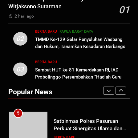
Wasbang dan Hukum,
Witjaksono Sutarman
01
Tanamkan Kesadaran
BERITA BARU
PAPUA BARAT DAYA
2 hari ago
Berbangsa serta Taat Aturan di
Kampung Sesor
3
BERITA BARU
PAPUA BARAT DAYA
Sambut HUT ke-81
02
TMMD Ke-129 Gelar Penyuluhan Wasbang
Kemerdekaan RI, IAD
dan Hukum, Tanamkan Kesadaran Berbangsa
Probolinggo Persembahkan
BERITA BARU
serta Taat Aturan di Kampung Sesor
“Hadiah Guru Mengabdi”: 100
BERITA BARU
Beasiswa Pascasarjana bagi
03
Sambut HUT ke-81 Kemerdekaan RI, IAD
4
Guru Non-ASN sebagai
Probolinggo Persembahkan “Hadiah Guru
Polres Pasuruan Mutasi Tiga
Pahlawan Bangsa
Mengabdi”: 100 Beasiswa Pascasarjana bagi
Penyidik Polsek Beji Demi
Popular News
Guru Non-ASN sebagai Pahlawan Bangsa
Efektivitas dan Kelancaran
BERITA BARU
Proses Penyidikan
5
Satbinmas Polres Pasuruan
Perkuat Sinergitas Ulama dan
Umara Melalui Program Rabu
BERITA BARU