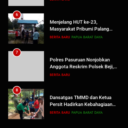
Berguru di Ponpes Dalwa
6
Menjelang HUT ke-23,
Masyarakat Pribumi Palang
Tugu Sejarah Trikora
BERITA BARU
PAPUA BARAT DAYA
Teminabuan
7
Polres Pasuruan Nonjobkan
Anggota Reskrim Polsek Beji,
Wujud Komitmen Transparansi
BERITA BARU
Penanganan Dugaan
Penganiayaan
8
Dansatgas TMMD dan Ketua
Persit Hadirkan Kebahagiaan
bagi Mama-Mama dan Anak-
BERITA BARU
PAPUA BARAT DAYA
Anak Kampung Sesor
1