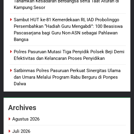
Tanamkan Kesadaran Berbangsa serta Taat Aturan di
Wasbang dan Hukum,
Kampung Sesor
Tanamkan Kesadaran
BERITA BARU
PAPUA BARAT DAYA
Berbangsa serta Taat Aturan di
Sambut HUT ke-81 Kemerdekaan RI, IAD Probolinggo
Kampung Sesor
Persembahkan “Hadiah Guru Mengabdi”: 100 Beasiswa
3
Pascasarjana bagi Guru Non-ASN sebagai Pahlawan
Sambut HUT ke-81
Bangsa
Kemerdekaan RI, IAD
Probolinggo Persembahkan
BERITA BARU
Polres Pasuruan Mutasi Tiga Penyidik Polsek Beji Demi
“Hadiah Guru Mengabdi”: 100
Efektivitas dan Kelancaran Proses Penyidikan
Beasiswa Pascasarjana bagi
4
Satbinmas Polres Pasuruan Perkuat Sinergitas Ulama
Guru Non-ASN sebagai
Polres Pasuruan Mutasi Tiga
dan Umara Melalui Program Rabu Berguru di Ponpes
Pahlawan Bangsa
Penyidik Polsek Beji Demi
Dalwa
Efektivitas dan Kelancaran
BERITA BARU
Proses Penyidikan
Archives
5
Satbinmas Polres Pasuruan
Agustus 2026
Perkuat Sinergitas Ulama dan
Umara Melalui Program Rabu
BERITA BARU
Juli 2026