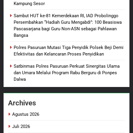
Kampung Sesor
bagi Mama-Mama dan Anak-
BERITA BARU
PAPUA BARAT DAYA
Anak Kampung Sesor
Sambut HUT ke-81 Kemerdekaan RI, IAD Probolinggo
Persembahkan “Hadiah Guru Mengabdi”: 100 Beasiswa
1
Pascasarjana bagi Guru Non-ASN sebagai Pahlawan
Oknum Polisi Kebon Jeruk Jadi
Bangsa
Backing Mafia Tanah Merampas
Hak Keluarga Ambar Witjaksono
BERITA BARU
HUKUM DAN KRIMINAL
Polres Pasuruan Mutasi Tiga Penyidik Polsek Beji Demi
Sutarman
Efektivitas dan Kelancaran Proses Penyidikan
2
Satbinmas Polres Pasuruan Perkuat Sinergitas Ulama
TMMD Ke-129 Gelar Penyuluhan
dan Umara Melalui Program Rabu Berguru di Ponpes
Wasbang dan Hukum,
Dalwa
Tanamkan Kesadaran
BERITA BARU
PAPUA BARAT DAYA
Berbangsa serta Taat Aturan di
Kampung Sesor
Archives
3
Sambut HUT ke-81
Agustus 2026
Kemerdekaan RI, IAD
Probolinggo Persembahkan
BERITA BARU
Juli 2026
“Hadiah Guru Mengabdi”: 100