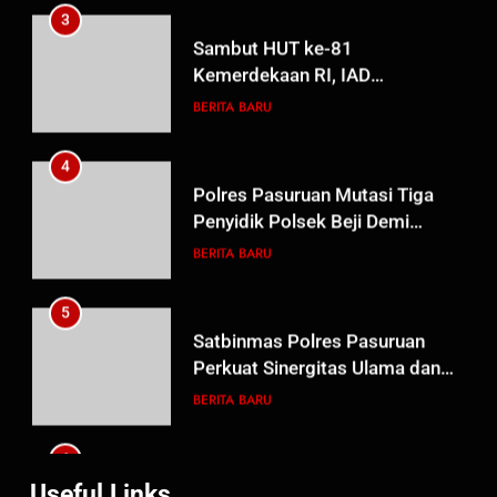
Beasiswa Pascasarjana bagi
4
Guru Non-ASN sebagai
Polres Pasuruan Mutasi Tiga
Pahlawan Bangsa
Penyidik Polsek Beji Demi
Efektivitas dan Kelancaran
BERITA BARU
Proses Penyidikan
5
Satbinmas Polres Pasuruan
Perkuat Sinergitas Ulama dan
Umara Melalui Program Rabu
BERITA BARU
Berguru di Ponpes Dalwa
6
Menjelang HUT ke-23,
Masyarakat Pribumi Palang
Tugu Sejarah Trikora
BERITA BARU
PAPUA BARAT DAYA
Teminabuan
7
Useful Links