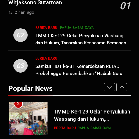
Persit Hadirkan Kebahagiaan
Witjaksono Sutarman
01
bagi Mama-Mama dan Anak-
BERITA BARU
PAPUA BARAT DAYA
2 hari ago
Anak Kampung Sesor
1
BERITA BARU
PAPUA BARAT DAYA
Oknum Polisi Kebon Jeruk Jadi
02
TMMD Ke-129 Gelar Penyuluhan Wasbang
Backing Mafia Tanah Merampas
dan Hukum, Tanamkan Kesadaran Berbangsa
Hak Keluarga Ambar Witjaksono
BERITA BARU
HUKUM DAN KRIMINAL
serta Taat Aturan di Kampung Sesor
Sutarman
BERITA BARU
03
Sambut HUT ke-81 Kemerdekaan RI, IAD
2
Probolinggo Persembahkan “Hadiah Guru
TMMD Ke-129 Gelar Penyuluhan
Mengabdi”: 100 Beasiswa Pascasarjana bagi
Wasbang dan Hukum,
Popular News
Guru Non-ASN sebagai Pahlawan Bangsa
Tanamkan Kesadaran
BERITA BARU
PAPUA BARAT DAYA
Berbangsa serta Taat Aturan di
Kampung Sesor
3
Sambut HUT ke-81
Kemerdekaan RI, IAD
Probolinggo Persembahkan
BERITA BARU
“Hadiah Guru Mengabdi”: 100