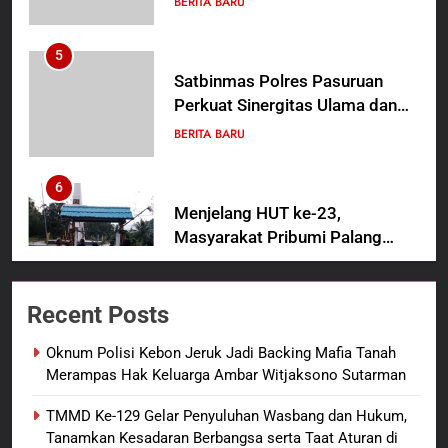
Satbinmas Polres Pasuruan
Perkuat Sinergitas Ulama dan
Umara Melalui Program Rabu
BERITA BARU
Berguru di Ponpes Dalwa
6
Menjelang HUT ke-23,
Masyarakat Pribumi Palang
Tugu Sejarah Trikora
BERITA BARU
PAPUA BARAT DAYA
Teminabuan
7
Polres Pasuruan Nonjobkan
Recent Posts
Anggota Reskrim Polsek Beji,
Wujud Komitmen Transparansi
BERITA BARU
Oknum Polisi Kebon Jeruk Jadi Backing Mafia Tanah
Penanganan Dugaan
Merampas Hak Keluarga Ambar Witjaksono Sutarman
Penganiayaan
8
TMMD Ke-129 Gelar Penyuluhan Wasbang dan Hukum,
Dansatgas TMMD dan Ketua
Tanamkan Kesadaran Berbangsa serta Taat Aturan di
Persit Hadirkan Kebahagiaan