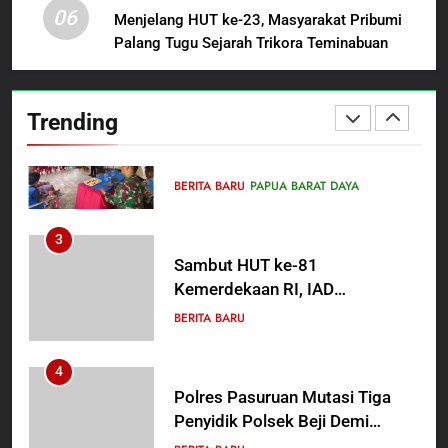
06
Sutarman
Menjelang HUT ke-23, Masyarakat Pribumi
Palang Tugu Sejarah Trikora Teminabuan
2
TMMD Ke-129 Gelar Penyuluhan
Wasbang dan Hukum,
Trending
Tanamkan Kesadaran
BERITA BARU
PAPUA BARAT DAYA
Berbangsa serta Taat Aturan di
Kampung Sesor
3
Sambut HUT ke-81
Kemerdekaan RI, IAD
Probolinggo Persembahkan
BERITA BARU
“Hadiah Guru Mengabdi”: 100
Beasiswa Pascasarjana bagi
4
Guru Non-ASN sebagai
Polres Pasuruan Mutasi Tiga
Pahlawan Bangsa
Penyidik Polsek Beji Demi
Efektivitas dan Kelancaran
BERITA BARU
Proses Penyidikan
5