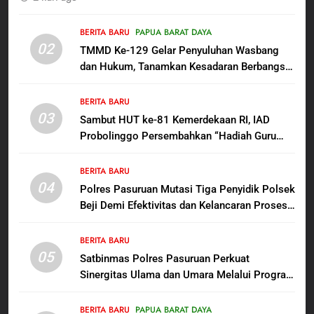
Masyarakat Pribumi Palang
Tugu Sejarah Trikora
BERITA BARU
PAPUA BARAT DAYA
BERITA BARU
PAPUA BARAT DAYA
02
Teminabuan
TMMD Ke-129 Gelar Penyuluhan Wasbang
dan Hukum, Tanamkan Kesadaran Berbangsa
7
serta Taat Aturan di Kampung Sesor
Polres Pasuruan Nonjobkan
BERITA BARU
Anggota Reskrim Polsek Beji,
03
Sambut HUT ke-81 Kemerdekaan RI, IAD
Wujud Komitmen Transparansi
BERITA BARU
Probolinggo Persembahkan “Hadiah Guru
Penanganan Dugaan
Mengabdi”: 100 Beasiswa Pascasarjana bagi
Penganiayaan
8
Guru Non-ASN sebagai Pahlawan Bangsa
BERITA BARU
Dansatgas TMMD dan Ketua
04
Polres Pasuruan Mutasi Tiga Penyidik Polsek
Persit Hadirkan Kebahagiaan
Beji Demi Efektivitas dan Kelancaran Proses
bagi Mama-Mama dan Anak-
BERITA BARU
PAPUA BARAT DAYA
Penyidikan
Anak Kampung Sesor
BERITA BARU
05
1
Satbinmas Polres Pasuruan Perkuat
Sinergitas Ulama dan Umara Melalui Program
Oknum Polisi Kebon Jeruk Jadi
Rabu Berguru di Ponpes Dalwa
Backing Mafia Tanah Merampas
Hak Keluarga Ambar Witjaksono
BERITA BARU
PAPUA BARAT DAYA
BERITA BARU
HUKUM DAN KRIMINAL