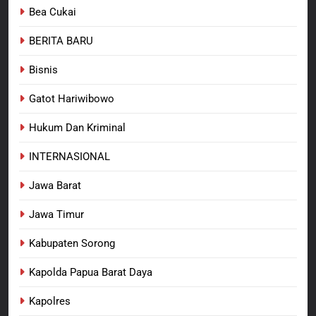
Polres Pasuruan Nonjobkan
Bea Cukai
Anggota Reskrim Polsek Beji,
Wujud Komitmen Transparansi
BERITA BARU
BERITA BARU
Penanganan Dugaan
Penganiayaan
Bisnis
8
Dansatgas TMMD dan Ketua
Gatot Hariwibowo
Persit Hadirkan Kebahagiaan
bagi Mama-Mama dan Anak-
Hukum Dan Kriminal
BERITA BARU
PAPUA BARAT DAYA
Anak Kampung Sesor
INTERNASIONAL
Jawa Barat
Jawa Timur
Kabupaten Sorong
Kapolda Papua Barat Daya
Kapolres