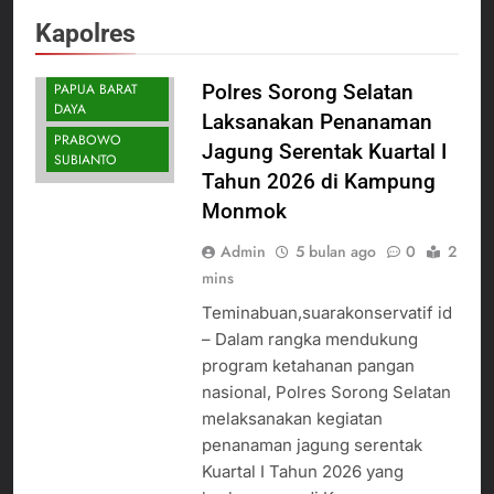
KAPOLRES
Kapolres
LISTYO SIGIT
PRABOWO
PAPUA BARAT
Polres Sorong Selatan
DAYA
Laksanakan Penanaman
PRABOWO
Jagung Serentak Kuartal I
SUBIANTO
Tahun 2026 di Kampung
Monmok
Admin
5 bulan ago
0
2
mins
Teminabuan,suarakonservatif id
– Dalam rangka mendukung
program ketahanan pangan
nasional, Polres Sorong Selatan
melaksanakan kegiatan
penanaman jagung serentak
Kuartal I Tahun 2026 yang