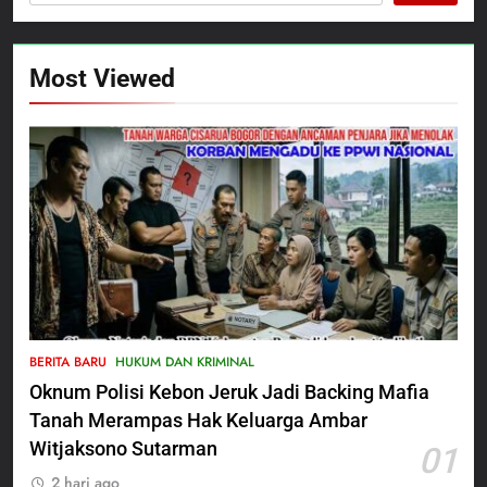
Most Viewed
5
Satbinmas Polres Pasuruan
BERITA BARU
HUKUM DAN KRIMINAL
Perkuat Sinergitas Ulama dan
Oknum Polisi Kebon Jeruk Jadi Backing Mafia
Umara Melalui Program Rabu
BERITA BARU
Berguru di Ponpes Dalwa
Tanah Merampas Hak Keluarga Ambar
Witjaksono Sutarman
01
6
2 hari ago
Menjelang HUT ke-23,