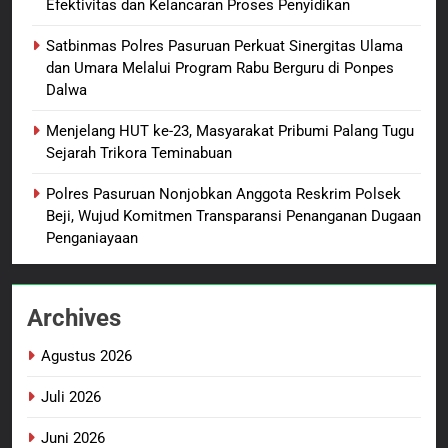
Efektivitas dan Kelancaran Proses Penyidikan
Usut Tuntas dan Transparan
Satbinmas Polres Pasuruan Perkuat Sinergitas Ulama
1
dan Umara Melalui Program Rabu Berguru di Ponpes
Sambut HUT ke-81
Dalwa
Kemerdekaan RI, IAD
Probolinggo Persembahkan
BERITA BARU
Menjelang HUT ke-23, Masyarakat Pribumi Palang Tugu
“Hadiah Guru Mengabdi”: 100
Sejarah Trikora Teminabuan
Beasiswa Pascasarjana bagi
2
Polres Pasuruan Nonjobkan Anggota Reskrim Polsek
Guru Non-ASN sebagai
Polres Pasuruan Mutasi Tiga
Beji, Wujud Komitmen Transparansi Penanganan Dugaan
Pahlawan Bangsa
Penyidik Polsek Beji Demi
Penganiayaan
Efektivitas dan Kelancaran
BERITA BARU
Proses Penyidikan
Archives
3
Satbinmas Polres Pasuruan
Agustus 2026
Perkuat Sinergitas Ulama dan
Umara Melalui Program Rabu
BERITA BARU
Juli 2026
Berguru di Ponpes Dalwa
Juni 2026
4