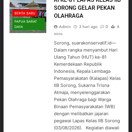
SORONG GELAR PEKAN
BERITA BARU
OLAHRAGA
PAPUA BARAT
Admin
3 hari ago
0
4
DAYA
mins
Sorong, suarakonservatif.id—
Dalam rangka menyambut Hari
Ulang Tahun (HUT) ke-81
Kemerdekaan Republik
Indonesia, Kepala Lembaga
Pemasyarakatan (Kalapas) Kelas
IIB Sorong, Sukarna Trisna
Atmaja, menyelenggarakan
Pekan Olahraga bagi Warga
Binaan Pemasyarakatan (WB)
dengan melibatkan jajaran
pegawai Lapas Kelas IIB Sorong
(03/08/2026). Kegiatan diawali