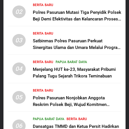
bagi Mama-Mama dan Anak-
BERITA BARU
BERITA BARU
PAPUA BARAT DAYA
02
Anak Kampung Sesor
Polres Pasuruan Mutasi Tiga Penyidik Polsek
Beji Demi Efektivitas dan Kelancaran Proses
7
Penyidikan
Kepala Suku Besar Moi Sorong
BERITA BARU
Raya: Proses Seleksi Sekda
03
Satbinmas Polres Pasuruan Perkuat
Kabupaten Sorong Tidak Sah
BERITA BARU
KABUPATEN SORONG
Sinergitas Ulama dan Umara Melalui Program
dan Melanggar Aturan
Rabu Berguru di Ponpes Dalwa
8
BERITA BARU
PAPUA BARAT DAYA
Polres Pasuruan Beri Klarifikasi
04
Menjelang HUT ke-23, Masyarakat Pribumi
Meninggalnya Korban Diduga
Palang Tugu Sejarah Trikora Teminabuan
Tersangka Judol, Komitmen
BERITA BARU
Usut Tuntas dan Transparan
BERITA BARU
05
1
Polres Pasuruan Nonjobkan Anggota
Reskrim Polsek Beji, Wujud Komitmen
Sambut HUT ke-81
Transparansi Penanganan Dugaan
Kemerdekaan RI, IAD
Penganiayaan
Probolinggo Persembahkan
PAPUA BARAT DAYA
BERITA BARU
BERITA BARU
06
“Hadiah Guru Mengabdi”: 100
Dansatgas TMMD dan Ketua Persit Hadirkan