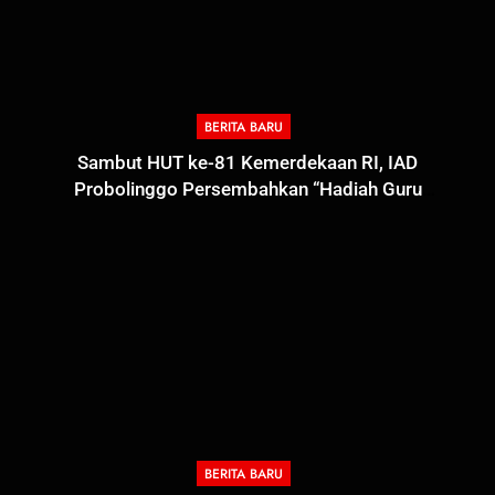
BERITA BARU
Sambut HUT ke-81 Kemerdekaan RI, IAD
Probolinggo Persembahkan “Hadiah Guru
Mengabdi”: 100 Beasiswa Pascasarjana bagi Guru
Non-ASN sebagai Pahlawan Bangsa
BERITA BARU
5