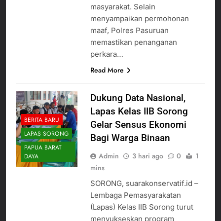
masyarakat. Selain
menyampaikan permohonan
maaf, Polres Pasuruan
memastikan penanganan
perkara…
Read More
Dukung Data Nasional,
Lapas Kelas IIB Sorong
BERITA BARU
Gelar Sensus Ekonomi
LAPAS SORONG
Bagi Warga Binaan
PAPUA BARAT
Admin
3 hari ago
0
1
DAYA
mins
SORONG, suarakonservatif.id –
Lembaga Pemasyarakatan
(Lapas) Kelas IIB Sorong turut
menyukseskan program