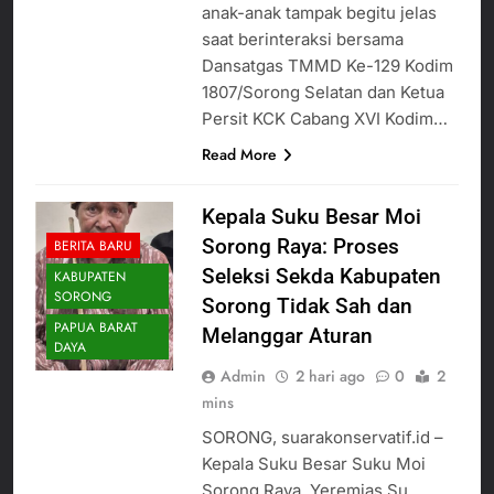
anak-anak tampak begitu jelas
saat berinteraksi bersama
Dansatgas TMMD Ke-129 Kodim
1807/Sorong Selatan dan Ketua
Persit KCK Cabang XVI Kodim…
Read More
Kepala Suku Besar Moi
Sorong Raya: Proses
BERITA BARU
Seleksi Sekda Kabupaten
KABUPATEN
SORONG
Sorong Tidak Sah dan
PAPUA BARAT
Melanggar Aturan
DAYA
Admin
2 hari ago
0
2
mins
SORONG, suarakonservatif.id –
Kepala Suku Besar Suku Moi
Sorong Raya, Yeremias Su,