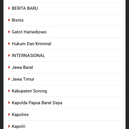
Kabupaten Sorong Tidak Sah
BERITA BARU
KABUPATEN SORONG
BERITA BARU
dan Melanggar Aturan
Bisnis
8
Polres Pasuruan Beri Klarifikasi
Gatot Hariwibowo
Meninggalnya Korban Diduga
Tersangka Judol, Komitmen
Hukum Dan Kriminal
BERITA BARU
Usut Tuntas dan Transparan
INTERNASIONAL
Jawa Barat
Jawa Timur
Kabupaten Sorong
Kapolda Papua Barat Daya
Kapolres
Kapolri