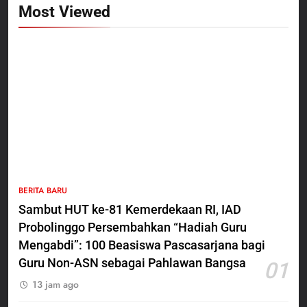
Most Viewed
5
BERITA BARU
Polres Pasuruan Nonjobkan
Sambut HUT ke-81 Kemerdekaan RI, IAD
Anggota Reskrim Polsek Beji,
Probolinggo Persembahkan “Hadiah Guru
Wujud Komitmen Transparansi
BERITA BARU
Penanganan Dugaan
Mengabdi”: 100 Beasiswa Pascasarjana bagi
Penganiayaan
Guru Non-ASN sebagai Pahlawan Bangsa
01
6
13 jam ago
Dansatgas TMMD dan Ketua
Persit Hadirkan Kebahagiaan