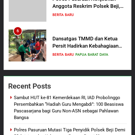
Anggota Reskrim Polsek Beji,
Wujud Komitmen Transparansi
BERITA BARU
Penanganan Dugaan
Penganiayaan
6
Dansatgas TMMD dan Ketua
Persit Hadirkan Kebahagiaan
bagi Mama-Mama dan Anak-
BERITA BARU
PAPUA BARAT DAYA
Anak Kampung Sesor
7
Kepala Suku Besar Moi Sorong
Recent Posts
Raya: Proses Seleksi Sekda
Kabupaten Sorong Tidak Sah
BERITA BARU
KABUPATEN SORONG
Sambut HUT ke-81 Kemerdekaan RI, IAD Probolinggo
dan Melanggar Aturan
Persembahkan “Hadiah Guru Mengabdi”: 100 Beasiswa
8
Pascasarjana bagi Guru Non-ASN sebagai Pahlawan
Bangsa
Polres Pasuruan Beri Klarifikasi
Meninggalnya Korban Diduga
Polres Pasuruan Mutasi Tiga Penyidik Polsek Beji Demi
Tersangka Judol, Komitmen
BERITA BARU