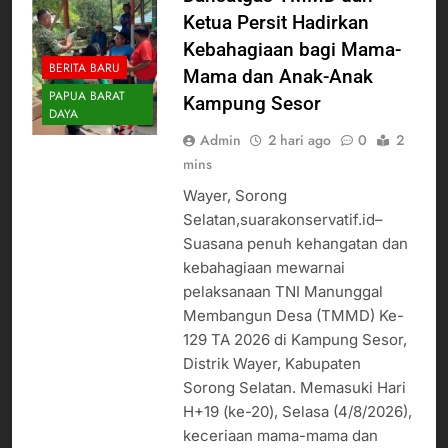
Ketua Persit Hadirkan
Kebahagiaan bagi Mama-
BERITA BARU
Mama dan Anak-Anak
PAPUA BARAT
Kampung Sesor
DAYA
Admin
2 hari ago
0
2
mins
Wayer, Sorong
Selatan,suarakonservatif.id–
Suasana penuh kehangatan dan
kebahagiaan mewarnai
pelaksanaan TNI Manunggal
Membangun Desa (TMMD) Ke-
129 TA 2026 di Kampung Sesor,
Distrik Wayer, Kabupaten
Sorong Selatan. Memasuki Hari
H+19 (ke-20), Selasa (4/8/2026),
keceriaan mama-mama dan