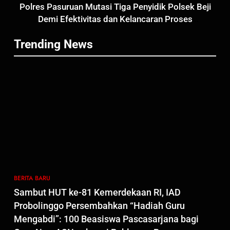
Polres Pasuruan Mutasi Tiga Penyidik Polsek Beji
Polres Pasuruan Nonjobkan
Demi Efektivitas dan Kelancaran Proses
Anggota Reskrim Polsek Beji,
Penyidikan
Wujud Komitmen Transparansi
BERITA BARU
Trending News
Penanganan Dugaan
Penganiayaan
6
Dansatgas TMMD dan Ketua
Persit Hadirkan Kebahagiaan
bagi Mama-Mama dan Anak-
BERITA BARU
PAPUA BARAT DAYA
Anak Kampung Sesor
7
Kepala Suku Besar Moi Sorong
Raya: Proses Seleksi Sekda
Kabupaten Sorong Tidak Sah
BERITA BARU
KABUPATEN SORONG
BERITA BARU
dan Melanggar Aturan
Sambut HUT ke-81 Kemerdekaan RI, IAD
8
Probolinggo Persembahkan “Hadiah Guru
Polres Pasuruan Beri Klarifikasi
Mengabdi”: 100 Beasiswa Pascasarjana bagi
Meninggalnya Korban Diduga