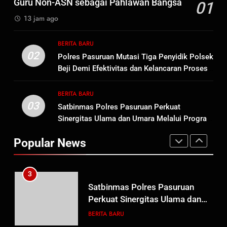
Guru Non-ASN sebagai Pahlawan Bangsa
01
Tersangka Judol, Komitmen
BERITA BARU
13 jam ago
Usut Tuntas dan Transparan
1
BERITA BARU
Sambut HUT ke-81
02
Polres Pasuruan Mutasi Tiga Penyidik Polsek
Kemerdekaan RI, IAD
Beji Demi Efektivitas dan Kelancaran Proses
Probolinggo Persembahkan
BERITA BARU
Penyidikan
“Hadiah Guru Mengabdi”: 100
BERITA BARU
Beasiswa Pascasarjana bagi
03
Satbinmas Polres Pasuruan Perkuat
2
Guru Non-ASN sebagai
Sinergitas Ulama dan Umara Melalui Program
Polres Pasuruan Mutasi Tiga
Pahlawan Bangsa
Rabu Berguru di Ponpes Dalwa
Penyidik Polsek Beji Demi
Popular News
Efektivitas dan Kelancaran
BERITA BARU
Proses Penyidikan
3
Satbinmas Polres Pasuruan
Perkuat Sinergitas Ulama dan
Umara Melalui Program Rabu
BERITA BARU
Berguru di Ponpes Dalwa