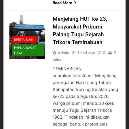
Read More
Menjelang HUT ke-23,
Masyarakat Pribumi
Palang Tugu Sejarah
BERITA BARU
Trikora Teminabuan
PAPUA BARAT
Admin
1 hari ago
0
2
DAYA
mins
TEMINABUAN,
suarakonservatif.id– Menjelang
peringatan Hari Ulang Tahun
Kabupaten Sorong Selatan yang
ke-23 pada 6 Agustus 2026,
warga pribumi menutup akses
menuju Tugu Sejarah Trikora
1962. Tindakan ini dilakukan
sebagai bentuk protes atas