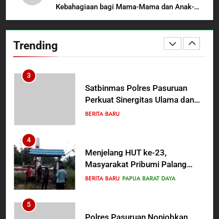
Beasiswa Pascasarjana bagi
Kebahagiaan bagi Mama-Mama dan Anak-
2
Guru Non-ASN sebagai
Anak Kampung Sesor
Polres Pasuruan Mutasi Tiga
Pahlawan Bangsa
Penyidik Polsek Beji Demi
Trending
Efektivitas dan Kelancaran
BERITA BARU
Proses Penyidikan
3
Satbinmas Polres Pasuruan
Perkuat Sinergitas Ulama dan
Umara Melalui Program Rabu
BERITA BARU
Berguru di Ponpes Dalwa
4
Menjelang HUT ke-23,
Masyarakat Pribumi Palang
Tugu Sejarah Trikora
BERITA BARU
PAPUA BARAT DAYA
Teminabuan
5
Polres Pasuruan Nonjobkan