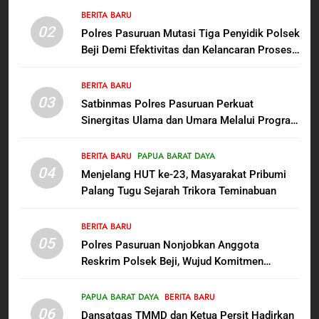
bagi Mama-Mama dan Anak-
BERITA BARU
BERITA BARU
PAPUA BARAT DAYA
02
Anak Kampung Sesor
Polres Pasuruan Mutasi Tiga Penyidik Polsek
Beji Demi Efektivitas dan Kelancaran Proses
7
Penyidikan
Kepala Suku Besar Moi Sorong
BERITA BARU
Raya: Proses Seleksi Sekda
03
Satbinmas Polres Pasuruan Perkuat
Kabupaten Sorong Tidak Sah
BERITA BARU
KABUPATEN SORONG
Sinergitas Ulama dan Umara Melalui Program
dan Melanggar Aturan
Rabu Berguru di Ponpes Dalwa
8
BERITA BARU
PAPUA BARAT DAYA
Polres Pasuruan Beri Klarifikasi
04
Menjelang HUT ke-23, Masyarakat Pribumi
Meninggalnya Korban Diduga
Palang Tugu Sejarah Trikora Teminabuan
Tersangka Judol, Komitmen
BERITA BARU
Usut Tuntas dan Transparan
BERITA BARU
05
1
Polres Pasuruan Nonjobkan Anggota
Reskrim Polsek Beji, Wujud Komitmen
Sambut HUT ke-81
Transparansi Penanganan Dugaan
Kemerdekaan RI, IAD
Penganiayaan
Probolinggo Persembahkan
PAPUA BARAT DAYA
BERITA BARU
BERITA BARU
06
“Hadiah Guru Mengabdi”: 100
Dansatgas TMMD dan Ketua Persit Hadirkan