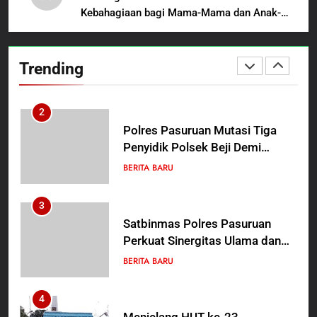
Beasiswa Pascasarjana bagi
Kebahagiaan bagi Mama-Mama dan Anak-
2
Guru Non-ASN sebagai
Anak Kampung Sesor
Polres Pasuruan Mutasi Tiga
Pahlawan Bangsa
Penyidik Polsek Beji Demi
Trending
Efektivitas dan Kelancaran
BERITA BARU
Proses Penyidikan
3
Satbinmas Polres Pasuruan
Perkuat Sinergitas Ulama dan
Umara Melalui Program Rabu
BERITA BARU
Berguru di Ponpes Dalwa
4
Menjelang HUT ke-23,
Masyarakat Pribumi Palang
Tugu Sejarah Trikora
BERITA BARU
PAPUA BARAT DAYA
Teminabuan
5