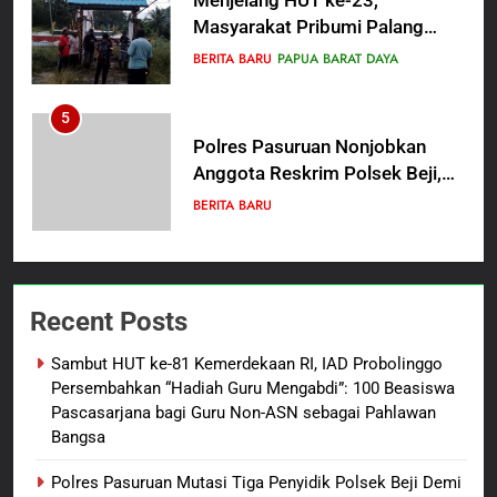
Polres Pasuruan Nonjobkan
Anggota Reskrim Polsek Beji,
Wujud Komitmen Transparansi
BERITA BARU
Penanganan Dugaan
Penganiayaan
6
Dansatgas TMMD dan Ketua
Persit Hadirkan Kebahagiaan
bagi Mama-Mama dan Anak-
BERITA BARU
PAPUA BARAT DAYA
Anak Kampung Sesor
7
Kepala Suku Besar Moi Sorong
Recent Posts
Raya: Proses Seleksi Sekda
Kabupaten Sorong Tidak Sah
BERITA BARU
KABUPATEN SORONG
Sambut HUT ke-81 Kemerdekaan RI, IAD Probolinggo
dan Melanggar Aturan
Persembahkan “Hadiah Guru Mengabdi”: 100 Beasiswa
8
Pascasarjana bagi Guru Non-ASN sebagai Pahlawan
Bangsa
Polres Pasuruan Beri Klarifikasi
Meninggalnya Korban Diduga
Polres Pasuruan Mutasi Tiga Penyidik Polsek Beji Demi
Tersangka Judol, Komitmen