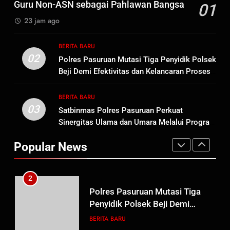
Meninggalnya Korban Diduga
Guru Non-ASN sebagai Pahlawan Bangsa
01
Tersangka Judol, Komitmen
BERITA BARU
23 jam ago
Usut Tuntas dan Transparan
1
BERITA BARU
Sambut HUT ke-81
02
Polres Pasuruan Mutasi Tiga Penyidik Polsek
Kemerdekaan RI, IAD
Beji Demi Efektivitas dan Kelancaran Proses
Probolinggo Persembahkan
BERITA BARU
Penyidikan
“Hadiah Guru Mengabdi”: 100
BERITA BARU
Beasiswa Pascasarjana bagi
03
Satbinmas Polres Pasuruan Perkuat
2
Guru Non-ASN sebagai
Sinergitas Ulama dan Umara Melalui Program
Polres Pasuruan Mutasi Tiga
Pahlawan Bangsa
Rabu Berguru di Ponpes Dalwa
Penyidik Polsek Beji Demi
Popular News
Efektivitas dan Kelancaran
BERITA BARU
Proses Penyidikan
3
Satbinmas Polres Pasuruan
Perkuat Sinergitas Ulama dan
Umara Melalui Program Rabu
BERITA BARU
Berguru di Ponpes Dalwa