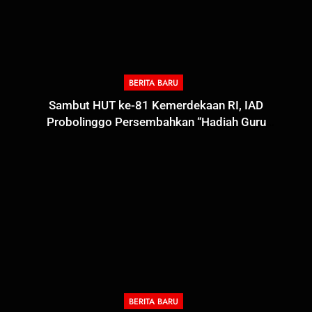
BERITA BARU
Sambut HUT ke-81 Kemerdekaan RI, IAD
Probolinggo Persembahkan “Hadiah Guru
Mengabdi”: 100 Beasiswa Pascasarjana bagi Guru
Non-ASN sebagai Pahlawan Bangsa
BERITA BARU