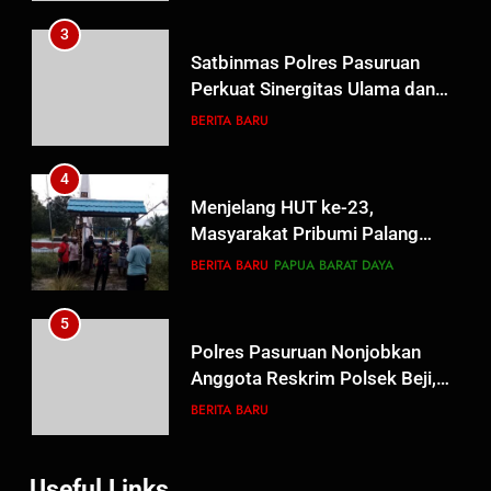
4
Menjelang HUT ke-23,
Masyarakat Pribumi Palang
Tugu Sejarah Trikora
BERITA BARU
PAPUA BARAT DAYA
Teminabuan
5
Polres Pasuruan Nonjobkan
Anggota Reskrim Polsek Beji,
Wujud Komitmen Transparansi
BERITA BARU
Penanganan Dugaan
Penganiayaan
6
Dansatgas TMMD dan Ketua
Persit Hadirkan Kebahagiaan
bagi Mama-Mama dan Anak-
BERITA BARU
PAPUA BARAT DAYA
Anak Kampung Sesor
7
Useful Links