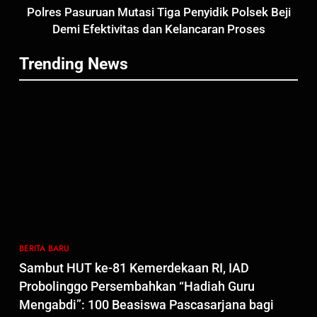
5
Polres Pasuruan Mutasi Tiga Penyidik Polsek Beji
Polres Pasuruan Nonjobkan
Demi Efektivitas dan Kelancaran Proses
Anggota Reskrim Polsek Beji,
Penyidikan
Wujud Komitmen Transparansi
BERITA BARU
Trending News
Penanganan Dugaan
Penganiayaan
6
Dansatgas TMMD dan Ketua
Persit Hadirkan Kebahagiaan
bagi Mama-Mama dan Anak-
BERITA BARU
PAPUA BARAT DAYA
Anak Kampung Sesor
7
Kepala Suku Besar Moi Sorong
Raya: Proses Seleksi Sekda
Kabupaten Sorong Tidak Sah
BERITA BARU
KABUPATEN SORONG
BERITA BARU
dan Melanggar Aturan
Sambut HUT ke-81 Kemerdekaan RI, IAD
8
Probolinggo Persembahkan “Hadiah Guru
Polres Pasuruan Beri Klarifikasi
Mengabdi”: 100 Beasiswa Pascasarjana bagi