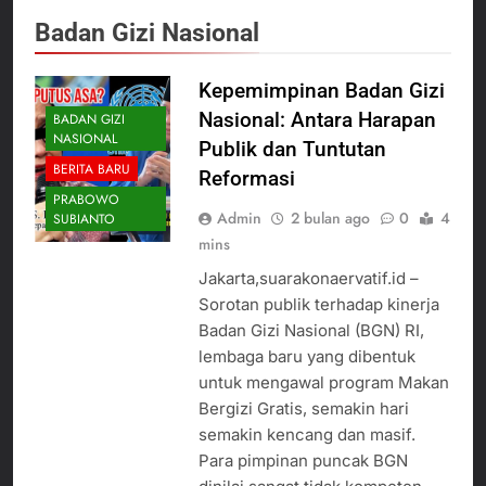
Badan Gizi Nasional
Kepemimpinan Badan Gizi
Nasional: Antara Harapan
BADAN GIZI
NASIONAL
Publik dan Tuntutan
BERITA BARU
Reformasi
PRABOWO
Admin
2 bulan ago
0
4
SUBIANTO
mins
Jakarta,suarakonaervatif.id –
Sorotan publik terhadap kinerja
Badan Gizi Nasional (BGN) RI,
lembaga baru yang dibentuk
untuk mengawal program Makan
Bergizi Gratis, semakin hari
semakin kencang dan masif.
Para pimpinan puncak BGN