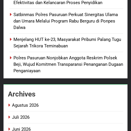
BERITA BARU
Efektivitas dan Kelancaran Proses Penyidikan
Usut Tuntas dan Transparan
Satbinmas Polres Pasuruan Perkuat Sinergitas Ulama
1
dan Umara Melalui Program Rabu Berguru di Ponpes
Sambut HUT ke-81
Dalwa
Kemerdekaan RI, IAD
Probolinggo Persembahkan
BERITA BARU
Menjelang HUT ke-23, Masyarakat Pribumi Palang Tugu
“Hadiah Guru Mengabdi”: 100
Sejarah Trikora Teminabuan
Beasiswa Pascasarjana bagi
2
Polres Pasuruan Nonjobkan Anggota Reskrim Polsek
Guru Non-ASN sebagai
Polres Pasuruan Mutasi Tiga
Beji, Wujud Komitmen Transparansi Penanganan Dugaan
Pahlawan Bangsa
Penyidik Polsek Beji Demi
Penganiayaan
Efektivitas dan Kelancaran
BERITA BARU
Proses Penyidikan
Archives
3
Satbinmas Polres Pasuruan
Agustus 2026
Perkuat Sinergitas Ulama dan
Umara Melalui Program Rabu
BERITA BARU
Juli 2026
Berguru di Ponpes Dalwa
Juni 2026