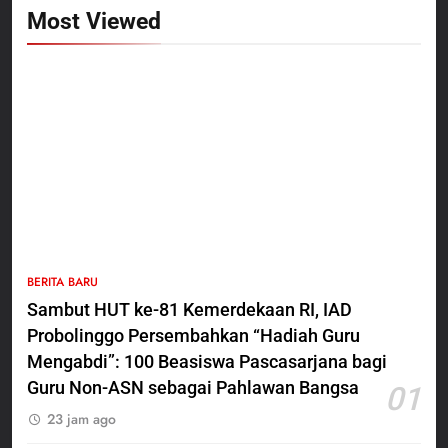
Most Viewed
5
BERITA BARU
Polres Pasuruan Nonjobkan
Sambut HUT ke-81 Kemerdekaan RI, IAD
Anggota Reskrim Polsek Beji,
Probolinggo Persembahkan “Hadiah Guru
Wujud Komitmen Transparansi
BERITA BARU
Penanganan Dugaan
Mengabdi”: 100 Beasiswa Pascasarjana bagi
Penganiayaan
Guru Non-ASN sebagai Pahlawan Bangsa
01
6
23 jam ago
Dansatgas TMMD dan Ketua
Persit Hadirkan Kebahagiaan