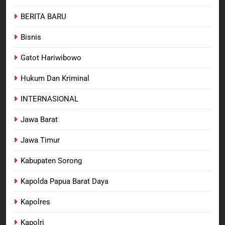
Raya: Proses Seleksi Sekda
Kabupaten Sorong Tidak Sah
BERITA BARU
KABUPATEN SORONG
BERITA BARU
dan Melanggar Aturan
Bisnis
8
Polres Pasuruan Beri Klarifikasi
Gatot Hariwibowo
Meninggalnya Korban Diduga
Tersangka Judol, Komitmen
Hukum Dan Kriminal
BERITA BARU
Usut Tuntas dan Transparan
INTERNASIONAL
Jawa Barat
Jawa Timur
Kabupaten Sorong
Kapolda Papua Barat Daya
Kapolres
Kapolri