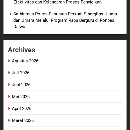
Sutarman
Efektivitas dan Kelancaran Proses Penyidikan
2
Satbinmas Polres Pasuruan Perkuat Sinergitas Ulama
TMMD Ke-129 Gelar Penyuluhan
dan Umara Melalui Program Rabu Berguru di Ponpes
Wasbang dan Hukum,
Dalwa
Tanamkan Kesadaran
BERITA BARU
PAPUA BARAT DAYA
Berbangsa serta Taat Aturan di
Kampung Sesor
Archives
3
Sambut HUT ke-81
Agustus 2026
Kemerdekaan RI, IAD
Probolinggo Persembahkan
BERITA BARU
Juli 2026
“Hadiah Guru Mengabdi”: 100
Beasiswa Pascasarjana bagi
Juni 2026
4
Guru Non-ASN sebagai
Polres Pasuruan Mutasi Tiga
Mei 2026
Pahlawan Bangsa
Penyidik Polsek Beji Demi
Efektivitas dan Kelancaran
April 2026
BERITA BARU
Proses Penyidikan
Maret 2026
5