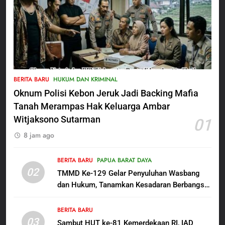
5
Satbinmas Polres Pasuruan
BERITA BARU
HUKUM DAN KRIMINAL
Perkuat Sinergitas Ulama dan
Oknum Polisi Kebon Jeruk Jadi Backing Mafia
Umara Melalui Program Rabu
BERITA BARU
Berguru di Ponpes Dalwa
Tanah Merampas Hak Keluarga Ambar
Witjaksono Sutarman
01
6
8 jam ago
Menjelang HUT ke-23,
Masyarakat Pribumi Palang
Tugu Sejarah Trikora
BERITA BARU
PAPUA BARAT DAYA
BERITA BARU
PAPUA BARAT DAYA
02
Teminabuan
TMMD Ke-129 Gelar Penyuluhan Wasbang
dan Hukum, Tanamkan Kesadaran Berbangsa
7
serta Taat Aturan di Kampung Sesor
Polres Pasuruan Nonjobkan
BERITA BARU
Anggota Reskrim Polsek Beji,
03
Sambut HUT ke-81 Kemerdekaan RI, IAD