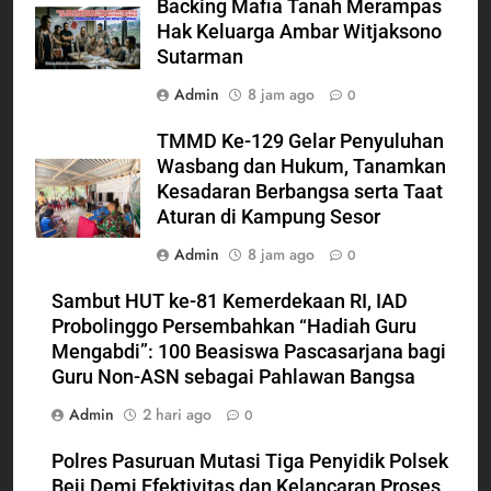
Backing Mafia Tanah Merampas
Hak Keluarga Ambar Witjaksono
Sutarman
Admin
8 jam ago
0
TMMD Ke-129 Gelar Penyuluhan
Wasbang dan Hukum, Tanamkan
Kesadaran Berbangsa serta Taat
Aturan di Kampung Sesor
Admin
8 jam ago
0
Sambut HUT ke-81 Kemerdekaan RI, IAD
Probolinggo Persembahkan “Hadiah Guru
Mengabdi”: 100 Beasiswa Pascasarjana bagi
Guru Non-ASN sebagai Pahlawan Bangsa
Admin
2 hari ago
0
Polres Pasuruan Mutasi Tiga Penyidik Polsek
Beji Demi Efektivitas dan Kelancaran Proses