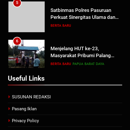
Satbinmas Polres Pasuruan
Perkuat Sinergitas Ulama dan
Umara Melalui Program Rabu
BERITA BARU
Berguru di Ponpes Dalwa
6
Menjelang HUT ke-23,
Masyarakat Pribumi Palang
Tugu Sejarah Trikora
BERITA BARU
PAPUA BARAT DAYA
Teminabuan
7
Useful Links
Polres Pasuruan Nonjobkan
Anggota Reskrim Polsek Beji,
Wujud Komitmen Transparansi
BERITA BARU
SUSUNAN REDAKSI
Penanganan Dugaan
Penganiayaan
Pasang Iklan
8
Dansatgas TMMD dan Ketua
Privacy Policy
Persit Hadirkan Kebahagiaan