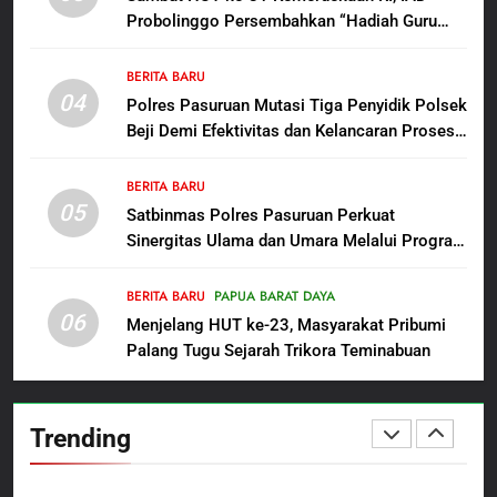
Wujud Komitmen Transparansi
BERITA BARU
Probolinggo Persembahkan “Hadiah Guru
Penanganan Dugaan
Mengabdi”: 100 Beasiswa Pascasarjana bagi
Penganiayaan
8
Guru Non-ASN sebagai Pahlawan Bangsa
BERITA BARU
Dansatgas TMMD dan Ketua
04
Polres Pasuruan Mutasi Tiga Penyidik Polsek
Persit Hadirkan Kebahagiaan
Beji Demi Efektivitas dan Kelancaran Proses
bagi Mama-Mama dan Anak-
BERITA BARU
PAPUA BARAT DAYA
Penyidikan
Anak Kampung Sesor
BERITA BARU
05
1
Satbinmas Polres Pasuruan Perkuat
Sinergitas Ulama dan Umara Melalui Program
Oknum Polisi Kebon Jeruk Jadi
Rabu Berguru di Ponpes Dalwa
Backing Mafia Tanah Merampas
Hak Keluarga Ambar Witjaksono
BERITA BARU
PAPUA BARAT DAYA
BERITA BARU
HUKUM DAN KRIMINAL
06
Sutarman
Menjelang HUT ke-23, Masyarakat Pribumi
Palang Tugu Sejarah Trikora Teminabuan
2
TMMD Ke-129 Gelar Penyuluhan
Wasbang dan Hukum,
Trending
Tanamkan Kesadaran
BERITA BARU
PAPUA BARAT DAYA
Berbangsa serta Taat Aturan di
Kampung Sesor