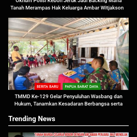
Oknum Polisi Kebon Jeruk Jadi Backing Mafia
Tanah Merampas Hak Keluarga Ambar Witjaksono
Sutarman
5
BERITA BARU
PAPUA BARAT DAYA
Satbinmas Polres Pasuruan
TMMD Ke-129 Gelar Penyuluhan Wasbang dan
Perkuat Sinergitas Ulama dan
Hukum, Tanamkan Kesadaran Berbangsa serta
Umara Melalui Program Rabu
BERITA BARU
Taat Aturan di Kampung Sesor
Berguru di Ponpes Dalwa
Trending News
6
Menjelang HUT ke-23,