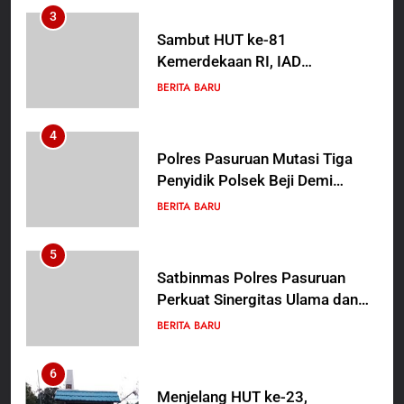
3
Sambut HUT ke-81
Kemerdekaan RI, IAD
Probolinggo Persembahkan
BERITA BARU
“Hadiah Guru Mengabdi”: 100
Beasiswa Pascasarjana bagi
4
Guru Non-ASN sebagai
Polres Pasuruan Mutasi Tiga
Pahlawan Bangsa
Penyidik Polsek Beji Demi
Efektivitas dan Kelancaran
BERITA BARU
Proses Penyidikan
5
Satbinmas Polres Pasuruan
Perkuat Sinergitas Ulama dan
Umara Melalui Program Rabu
BERITA BARU
Berguru di Ponpes Dalwa
6
Menjelang HUT ke-23,