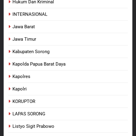
bagi Mama-Mama dan Anak-
Hukum Dan Kriminal
BERITA BARU
PAPUA BARAT DAYA
Anak Kampung Sesor
INTERNASIONAL
Jawa Barat
Jawa Timur
Kabupaten Sorong
Kapolda Papua Barat Daya
Kapolres
Kapolri
KORUPTOR
LAPAS SORONG
Listyo Sigit Prabowo