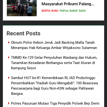
Masyarakat Pribumi Palang
Tugu Sejarah Trikora
BERITA BARU
PAPUA BARAT DAYA
Teminabuan
7
Polres Pasuruan Nonjobkan
Recent Posts
Anggota Reskrim Polsek Beji,
Wujud Komitmen Transparansi
BERITA BARU
Oknum Polisi Kebon Jeruk Jadi Backing Mafia Tanah
Penanganan Dugaan
Merampas Hak Keluarga Ambar Witjaksono Sutarman
Penganiayaan
8
TMMD Ke-129 Gelar Penyuluhan Wasbang dan Hukum,
Dansatgas TMMD dan Ketua
Tanamkan Kesadaran Berbangsa serta Taat Aturan di
Persit Hadirkan Kebahagiaan
Kampung Sesor
bagi Mama-Mama dan Anak-
BERITA BARU
PAPUA BARAT DAYA
Anak Kampung Sesor
Sambut HUT ke-81 Kemerdekaan RI, IAD Probolinggo
Persembahkan “Hadiah Guru Mengabdi”: 100 Beasiswa
1
Pascasarjana bagi Guru Non-ASN sebagai Pahlawan
Oknum Polisi Kebon Jeruk Jadi
Bangsa
Backing Mafia Tanah Merampas
Hak Keluarga Ambar Witjaksono
BERITA BARU
HUKUM DAN KRIMINAL
Polres Pasuruan Mutasi Tiga Penyidik Polsek Beji Demi