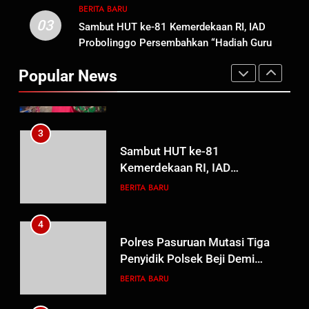
Sutarman
BERITA BARU
03
Sambut HUT ke-81 Kemerdekaan RI, IAD
2
Probolinggo Persembahkan “Hadiah Guru
TMMD Ke-129 Gelar Penyuluhan
Mengabdi”: 100 Beasiswa Pascasarjana bagi
Wasbang dan Hukum,
Popular News
Guru Non-ASN sebagai Pahlawan Bangsa
Tanamkan Kesadaran
BERITA BARU
PAPUA BARAT DAYA
Berbangsa serta Taat Aturan di
Kampung Sesor
3
Sambut HUT ke-81
Kemerdekaan RI, IAD
Probolinggo Persembahkan
BERITA BARU
“Hadiah Guru Mengabdi”: 100
Beasiswa Pascasarjana bagi
4
Guru Non-ASN sebagai
Polres Pasuruan Mutasi Tiga
Pahlawan Bangsa
Penyidik Polsek Beji Demi
Efektivitas dan Kelancaran
BERITA BARU
Proses Penyidikan
5