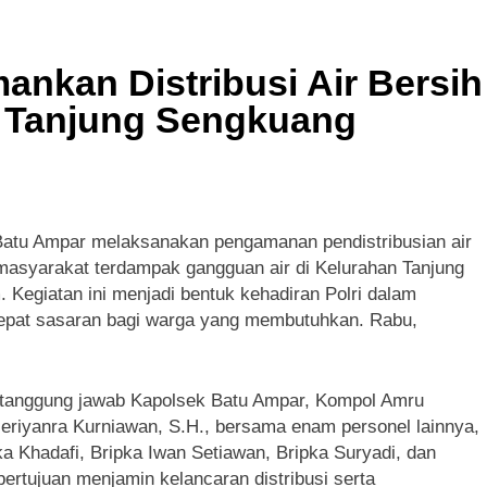
 Tiga Penyidik Polsek Beji Demi Efektivitas dan Kelancaran P
ruan Perkuat Sinergitas Ulama dan Umara Melalui Program R
nkan Distribusi Air Bersih
a Tanjung Sengkuang
 Batu Ampar melaksanakan pengamanan pendistribusian air
masyarakat terdampak gangguan air di Kelurahan Tanjung
Kegiatan ini menjadi bentuk kehadiran Polri dalam
 tepat sasaran bagi warga yang membutuhkan. Rabu,
 tanggung jawab Kapolsek Batu Ampar, Kompol Amru
Heriyanra Kurniawan, S.H., bersama enam personel lainnya,
ka Khadafi, Bripka Iwan Setiawan, Bripka Suryadi, dan
bertujuan menjamin kelancaran distribusi serta