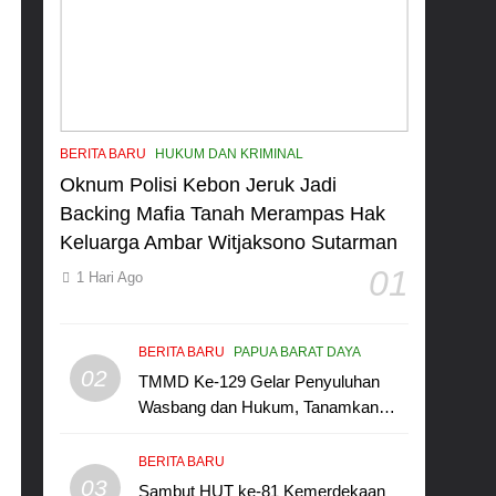
BERITA BARU
HUKUM DAN KRIMINAL
Oknum Polisi Kebon Jeruk Jadi
Backing Mafia Tanah Merampas Hak
Keluarga Ambar Witjaksono Sutarman
01
1 Hari Ago
BERITA BARU
PAPUA BARAT DAYA
02
TMMD Ke-129 Gelar Penyuluhan
Wasbang dan Hukum, Tanamkan
Kesadaran Berbangsa serta Taat
Aturan di Kampung Sesor
BERITA BARU
03
Sambut HUT ke-81 Kemerdekaan