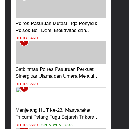
Bangsa
Polres Pasuruan Mutasi Tiga Penyidik
Polsek Beji Demi Efektivitas dan
Kelancaran Proses Penyidikan
BERITA BARU
5
Satbinmas Polres Pasuruan Perkuat
Sinergitas Ulama dan Umara Melalui
Program Rabu Berguru di Ponpes Dalwa
BERITA BARU
6
Menjelang HUT ke-23, Masyarakat
Pribumi Palang Tugu Sejarah Trikora
Teminabuan
BERITA BARU
PAPUA BARAT DAYA
7