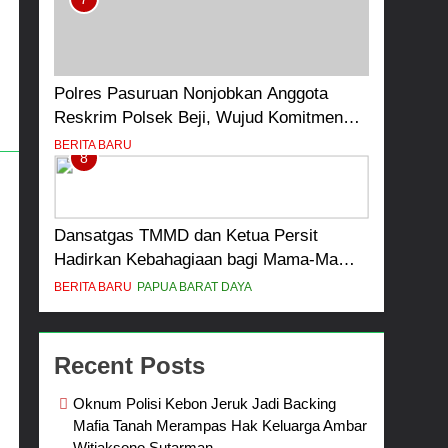
Polres Pasuruan Nonjobkan Anggota
Reskrim Polsek Beji, Wujud Komitmen
Transparansi Penanganan Dugaan
BERITA BARU
8
Penganiayaan
Dansatgas TMMD dan Ketua Persit
Hadirkan Kebahagiaan bagi Mama-Mama
dan Anak-Anak Kampung Sesor
BERITA BARU
PAPUA BARAT DAYA
Recent Posts
Oknum Polisi Kebon Jeruk Jadi Backing
Mafia Tanah Merampas Hak Keluarga Ambar
Witjaksono Sutarman