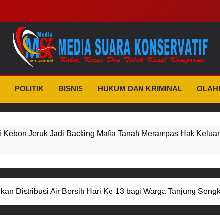
dia Suara Konserva
as Dan Tidak Kenal Kompromi
POLITIK
BISNIS
HUKUM DAN KRIMINAL
OLAH
i Kebon Jeruk Jadi Backing Mafia Tanah Merampas Hak Kelua
 Gelar Penyuluhan Wasbang dan Hukum, Tanamkan Kesadaran 
sor
erdekaan RI, IAD Probolinggo Persembahkan “Hadiah Guru M
an Distribusi Air Bersih Hari Ke-13 bagi Warga Tanjung Seng
bagai Pahlawan Bangsa