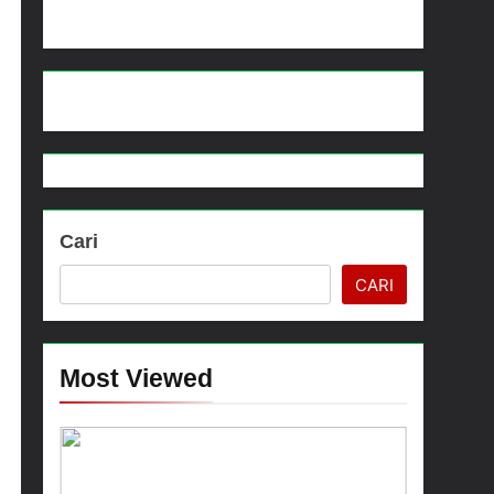
roses Penyidikan
abu Berguru di Ponpes Dalwa
Menjelang HUT ke-23, Masyarakat Pribumi Palang Tugu Sejarah Trikora Teminabuan
Cari
CARI
Most Viewed