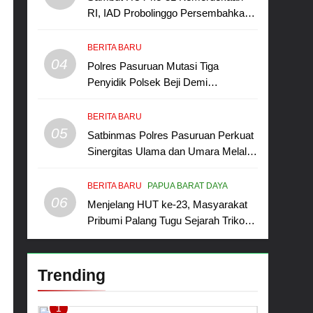
RI, IAD Probolinggo Persembahkan
“Hadiah Guru Mengabdi”: 100
Beasiswa Pascasarjana bagi Guru
BERITA BARU
Non-ASN sebagai Pahlawan Bangsa
04
Polres Pasuruan Mutasi Tiga
Penyidik Polsek Beji Demi
Efektivitas dan Kelancaran Proses
Penyidikan
BERITA BARU
05
Satbinmas Polres Pasuruan Perkuat
Sinergitas Ulama dan Umara Melalui
Program Rabu Berguru di Ponpes
Dalwa
BERITA BARU
PAPUA BARAT DAYA
06
Menjelang HUT ke-23, Masyarakat
Pribumi Palang Tugu Sejarah Trikora
Teminabuan
Trending
1