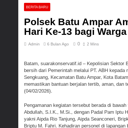
Polres Pasuruan Mutasi
BERITA BARU
3 Hari Ago
Satbinmas Polres Pasu
Polsek Batu Ampar Ama
3 Hari Ago
Hari Ke-13 bagi Warg
4 Hari Ago
0
Admin
6 Bulan Ago
2 Mins
Batam, suarakonservatif.id – Kepolisian Sektor
bersih dari Pemerintah melalui PT. ABH kepada 
Sengkuang, Kecamatan Batu Ampar, Kota Batam. 
memastikan bantuan berjalan tertib, aman, dan
(04/02/2026).
Pengamanan kegiatan tersebut berada di bawah
Abdullah, S.I.K., M.Si., dengan Padal Pam Iptu 
yakni Aipda Rio Tanjung, Aipda Seanconeri, Brip
Briptu M. Fahri. Kehadiran personel di lapangan 