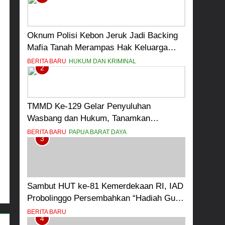
Oknum Polisi Kebon Jeruk Jadi Backing
Mafia Tanah Merampas Hak Keluarga
Ambar Witjaksono Sutarman
BERITA BARU
HUKUM DAN KRIMINAL
2
TMMD Ke-129 Gelar Penyuluhan
Wasbang dan Hukum, Tanamkan
Kesadaran Berbangsa serta Taat Aturan
BERITA BARU
PAPUA BARAT DAYA
3
di Kampung Sesor
Sambut HUT ke-81 Kemerdekaan RI, IAD
Probolinggo Persembahkan “Hadiah Guru
Mengabdi”: 100 Beasiswa Pascasarjana
BERITA BARU
4
bagi Guru Non-ASN sebagai Pahlawan