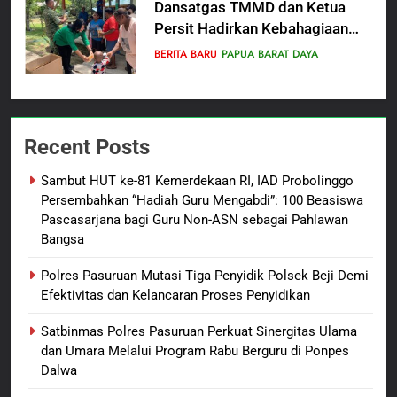
Dansatgas TMMD dan Ketua
Persit Hadirkan Kebahagiaan
bagi Mama-Mama dan Anak-
BERITA BARU
PAPUA BARAT DAYA
Anak Kampung Sesor
7
Kepala Suku Besar Moi Sorong
Recent Posts
Raya: Proses Seleksi Sekda
Kabupaten Sorong Tidak Sah
BERITA BARU
KABUPATEN SORONG
Sambut HUT ke-81 Kemerdekaan RI, IAD Probolinggo
dan Melanggar Aturan
Persembahkan “Hadiah Guru Mengabdi”: 100 Beasiswa
8
Pascasarjana bagi Guru Non-ASN sebagai Pahlawan
Bangsa
Polres Pasuruan Beri Klarifikasi
Meninggalnya Korban Diduga
Polres Pasuruan Mutasi Tiga Penyidik Polsek Beji Demi
Tersangka Judol, Komitmen
BERITA BARU
Efektivitas dan Kelancaran Proses Penyidikan
Usut Tuntas dan Transparan
Satbinmas Polres Pasuruan Perkuat Sinergitas Ulama
1
dan Umara Melalui Program Rabu Berguru di Ponpes
Sambut HUT ke-81
Dalwa
Kemerdekaan RI, IAD