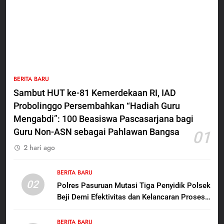
5
BERITA BARU
Polres Pasuruan Nonjobkan
Sambut HUT ke-81 Kemerdekaan RI, IAD
Anggota Reskrim Polsek Beji,
Probolinggo Persembahkan “Hadiah Guru
Wujud Komitmen Transparansi
BERITA BARU
Penanganan Dugaan
Mengabdi”: 100 Beasiswa Pascasarjana bagi
Penganiayaan
Guru Non-ASN sebagai Pahlawan Bangsa
01
6
2 hari ago
Dansatgas TMMD dan Ketua
Persit Hadirkan Kebahagiaan
bagi Mama-Mama dan Anak-
BERITA BARU
BERITA BARU
PAPUA BARAT DAYA
02
Anak Kampung Sesor
Polres Pasuruan Mutasi Tiga Penyidik Polsek
Beji Demi Efektivitas dan Kelancaran Proses
7
Penyidikan
Kepala Suku Besar Moi Sorong
BERITA BARU