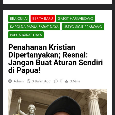
BEA CUKAI
BERITA BARU
GATOT HARIWIBOWO
KAPOLDA PAPUA BARAT DAYA
LISTYO SIGIT PRABOWO
PAPUA BARAT DAYA
Penahanan Kristian
Dipertanyakan; Resnal:
Jangan Buat Aturan Sendiri
di Papua!
0
Admin
3 Bulan Ago
3 Mins