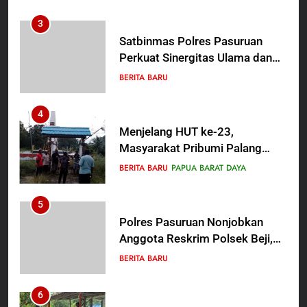
Proses Penyidikan
3
Satbinmas Polres Pasuruan
Perkuat Sinergitas Ulama dan
Umara Melalui Program Rabu
BERITA BARU
Berguru di Ponpes Dalwa
4
Menjelang HUT ke-23,
Masyarakat Pribumi Palang
Tugu Sejarah Trikora
BERITA BARU
PAPUA BARAT DAYA
Teminabuan
5
Polres Pasuruan Nonjobkan
Anggota Reskrim Polsek Beji,
Wujud Komitmen Transparansi
BERITA BARU
Penanganan Dugaan
Penganiayaan
6