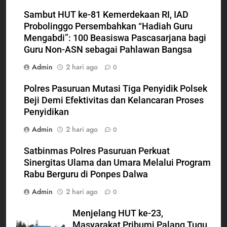
Sambut HUT ke-81 Kemerdekaan RI, IAD
Probolinggo Persembahkan “Hadiah Guru
Mengabdi”: 100 Beasiswa Pascasarjana bagi
Guru Non-ASN sebagai Pahlawan Bangsa
Admin
2 hari ago
0
Polres Pasuruan Mutasi Tiga Penyidik Polsek
Beji Demi Efektivitas dan Kelancaran Proses
Penyidikan
Admin
2 hari ago
0
Satbinmas Polres Pasuruan Perkuat
Sinergitas Ulama dan Umara Melalui Program
Rabu Berguru di Ponpes Dalwa
Admin
2 hari ago
0
Menjelang HUT ke-23,
Masyarakat Pribumi Palang Tugu