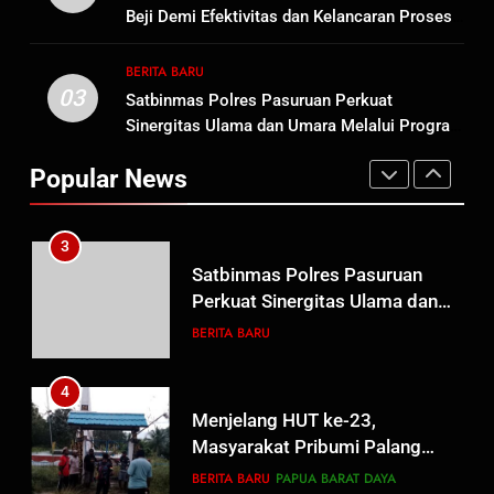
Kemerdekaan RI, IAD
Beji Demi Efektivitas dan Kelancaran Proses
Probolinggo Persembahkan
BERITA BARU
Penyidikan
“Hadiah Guru Mengabdi”: 100
BERITA BARU
Beasiswa Pascasarjana bagi
03
Satbinmas Polres Pasuruan Perkuat
2
Guru Non-ASN sebagai
Sinergitas Ulama dan Umara Melalui Program
Polres Pasuruan Mutasi Tiga
Pahlawan Bangsa
Rabu Berguru di Ponpes Dalwa
Penyidik Polsek Beji Demi
Popular News
Efektivitas dan Kelancaran
BERITA BARU
Proses Penyidikan
3
Satbinmas Polres Pasuruan
Perkuat Sinergitas Ulama dan
Umara Melalui Program Rabu
BERITA BARU
Berguru di Ponpes Dalwa
4
Menjelang HUT ke-23,
Masyarakat Pribumi Palang
Tugu Sejarah Trikora
BERITA BARU
PAPUA BARAT DAYA