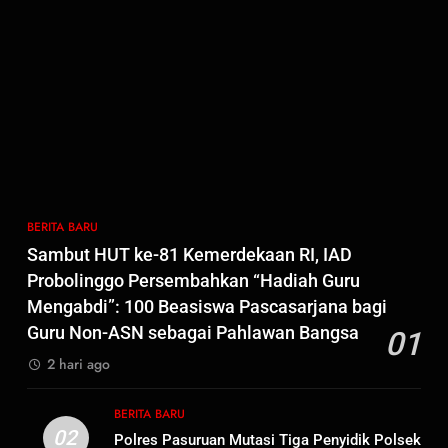
Penganiayaan
6
Dansatgas TMMD dan Ketua
Persit Hadirkan Kebahagiaan
bagi Mama-Mama dan Anak-
BERITA BARU
PAPUA BARAT DAYA
Anak Kampung Sesor
7
Kepala Suku Besar Moi Sorong
Raya: Proses Seleksi Sekda
Kabupaten Sorong Tidak Sah
BERITA BARU
KABUPATEN SORONG
BERITA BARU
dan Melanggar Aturan
Sambut HUT ke-81 Kemerdekaan RI, IAD
8
Probolinggo Persembahkan “Hadiah Guru
Polres Pasuruan Beri Klarifikasi
Mengabdi”: 100 Beasiswa Pascasarjana bagi
Meninggalnya Korban Diduga
Guru Non-ASN sebagai Pahlawan Bangsa
01
Tersangka Judol, Komitmen
BERITA BARU
2 hari ago
Usut Tuntas dan Transparan
1
BERITA BARU
Sambut HUT ke-81
02
Polres Pasuruan Mutasi Tiga Penyidik Polsek