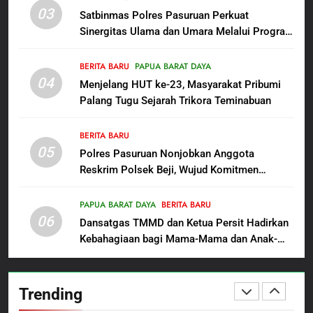
Raya: Proses Seleksi Sekda
03
Satbinmas Polres Pasuruan Perkuat
Kabupaten Sorong Tidak Sah
BERITA BARU
KABUPATEN SORONG
Sinergitas Ulama dan Umara Melalui Program
dan Melanggar Aturan
Rabu Berguru di Ponpes Dalwa
8
BERITA BARU
PAPUA BARAT DAYA
Polres Pasuruan Beri Klarifikasi
04
Menjelang HUT ke-23, Masyarakat Pribumi
Meninggalnya Korban Diduga
Palang Tugu Sejarah Trikora Teminabuan
Tersangka Judol, Komitmen
BERITA BARU
Usut Tuntas dan Transparan
BERITA BARU
05
1
Polres Pasuruan Nonjobkan Anggota
Reskrim Polsek Beji, Wujud Komitmen
Sambut HUT ke-81
Transparansi Penanganan Dugaan
Kemerdekaan RI, IAD
Penganiayaan
Probolinggo Persembahkan
PAPUA BARAT DAYA
BERITA BARU
BERITA BARU
06
“Hadiah Guru Mengabdi”: 100
Dansatgas TMMD dan Ketua Persit Hadirkan
Beasiswa Pascasarjana bagi
Kebahagiaan bagi Mama-Mama dan Anak-
2
Guru Non-ASN sebagai
Anak Kampung Sesor
Polres Pasuruan Mutasi Tiga
Pahlawan Bangsa
Penyidik Polsek Beji Demi
Trending
Efektivitas dan Kelancaran
BERITA BARU