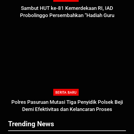
Sambut HUT ke-81 Kemerdekaan RI, IAD
Probolinggo Persembahkan “Hadiah Guru
Mengabdi”: 100 Beasiswa Pascasarjana bagi Guru
Non-ASN sebagai Pahlawan Bangsa
BERITA BARU
5
Polres Pasuruan Mutasi Tiga Penyidik Polsek Beji
Polres Pasuruan Nonjobkan
Demi Efektivitas dan Kelancaran Proses
Anggota Reskrim Polsek Beji,
Penyidikan
Wujud Komitmen Transparansi
BERITA BARU
Trending News
Penanganan Dugaan