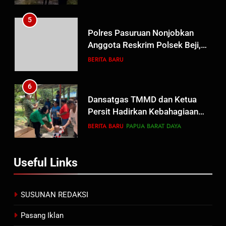
Teminabuan
5
Polres Pasuruan Nonjobkan
Anggota Reskrim Polsek Beji,
Wujud Komitmen Transparansi
BERITA BARU
Penanganan Dugaan
Penganiayaan
6
Dansatgas TMMD dan Ketua
Persit Hadirkan Kebahagiaan
bagi Mama-Mama dan Anak-
BERITA BARU
PAPUA BARAT DAYA
Anak Kampung Sesor
7
Useful Links
Kepala Suku Besar Moi Sorong
Raya: Proses Seleksi Sekda
Kabupaten Sorong Tidak Sah
BERITA BARU
KABUPATEN SORONG
SUSUNAN REDAKSI
dan Melanggar Aturan
Pasang Iklan
8