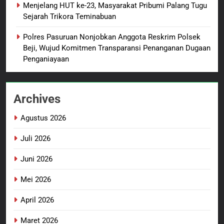
Probolinggo Persembahkan
BERITA BARU
Menjelang HUT ke-23, Masyarakat Pribumi Palang Tugu
“Hadiah Guru Mengabdi”: 100
Sejarah Trikora Teminabuan
Beasiswa Pascasarjana bagi
2
Polres Pasuruan Nonjobkan Anggota Reskrim Polsek
Guru Non-ASN sebagai
Polres Pasuruan Mutasi Tiga
Beji, Wujud Komitmen Transparansi Penanganan Dugaan
Pahlawan Bangsa
Penyidik Polsek Beji Demi
Penganiayaan
Efektivitas dan Kelancaran
BERITA BARU
Proses Penyidikan
Archives
3
Satbinmas Polres Pasuruan
Agustus 2026
Perkuat Sinergitas Ulama dan
Umara Melalui Program Rabu
BERITA BARU
Juli 2026
Berguru di Ponpes Dalwa
Juni 2026
4
Menjelang HUT ke-23,
Mei 2026
Masyarakat Pribumi Palang
Tugu Sejarah Trikora
April 2026
BERITA BARU
PAPUA BARAT DAYA
Teminabuan
Maret 2026