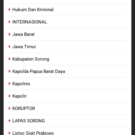
Meninggalnya Korban Diduga
Tersangka Judol, Komitmen
Hukum Dan Kriminal
BERITA BARU
Usut Tuntas dan Transparan
INTERNASIONAL
Jawa Barat
Jawa Timur
Kabupaten Sorong
Kapolda Papua Barat Daya
Kapolres
Kapolri
KORUPTOR
LAPAS SORONG
Listyo Sigit Prabowo