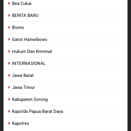
Bea Cukai
Raya: Proses Seleksi Sekda
Kabupaten Sorong Tidak Sah
BERITA BARU
KABUPATEN SORONG
BERITA BARU
dan Melanggar Aturan
Bisnis
8
Polres Pasuruan Beri Klarifikasi
Gatot Hariwibowo
Meninggalnya Korban Diduga
Tersangka Judol, Komitmen
Hukum Dan Kriminal
BERITA BARU
Usut Tuntas dan Transparan
INTERNASIONAL
Jawa Barat
Jawa Timur
Kabupaten Sorong
Kapolda Papua Barat Daya
Kapolres