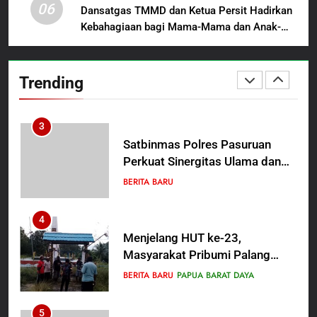
06
“Hadiah Guru Mengabdi”: 100
Dansatgas TMMD dan Ketua Persit Hadirkan
Beasiswa Pascasarjana bagi
Kebahagiaan bagi Mama-Mama dan Anak-
2
Guru Non-ASN sebagai
Anak Kampung Sesor
Polres Pasuruan Mutasi Tiga
Pahlawan Bangsa
Penyidik Polsek Beji Demi
Trending
Efektivitas dan Kelancaran
BERITA BARU
Proses Penyidikan
3
Satbinmas Polres Pasuruan
Perkuat Sinergitas Ulama dan
Umara Melalui Program Rabu
BERITA BARU
Berguru di Ponpes Dalwa
4
Menjelang HUT ke-23,
Masyarakat Pribumi Palang
Tugu Sejarah Trikora
BERITA BARU
PAPUA BARAT DAYA
Teminabuan
5