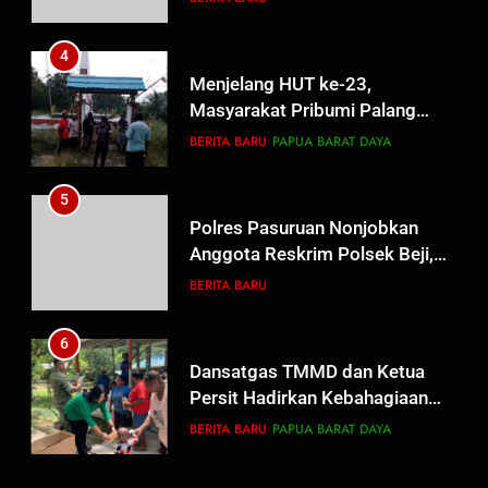
Berguru di Ponpes Dalwa
4
Menjelang HUT ke-23,
Masyarakat Pribumi Palang
Tugu Sejarah Trikora
BERITA BARU
PAPUA BARAT DAYA
Teminabuan
5
Polres Pasuruan Nonjobkan
Anggota Reskrim Polsek Beji,
Wujud Komitmen Transparansi
BERITA BARU
Penanganan Dugaan
Penganiayaan
6
Dansatgas TMMD dan Ketua
Persit Hadirkan Kebahagiaan
bagi Mama-Mama dan Anak-
BERITA BARU
PAPUA BARAT DAYA
Anak Kampung Sesor
7