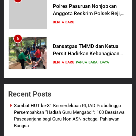
Polres Pasuruan Nonjobkan
Anggota Reskrim Polsek Beji,
Wujud Komitmen Transparansi
BERITA BARU
Penanganan Dugaan
Penganiayaan
6
Dansatgas TMMD dan Ketua
Persit Hadirkan Kebahagiaan
bagi Mama-Mama dan Anak-
BERITA BARU
PAPUA BARAT DAYA
Anak Kampung Sesor
7
Kepala Suku Besar Moi Sorong
Recent Posts
Raya: Proses Seleksi Sekda
Kabupaten Sorong Tidak Sah
BERITA BARU
KABUPATEN SORONG
Sambut HUT ke-81 Kemerdekaan RI, IAD Probolinggo
dan Melanggar Aturan
Persembahkan “Hadiah Guru Mengabdi”: 100 Beasiswa
8
Pascasarjana bagi Guru Non-ASN sebagai Pahlawan
Bangsa
Polres Pasuruan Beri Klarifikasi
Meninggalnya Korban Diduga