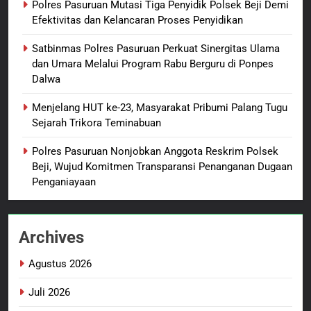
Polres Pasuruan Mutasi Tiga Penyidik Polsek Beji Demi
Tersangka Judol, Komitmen
BERITA BARU
Efektivitas dan Kelancaran Proses Penyidikan
Usut Tuntas dan Transparan
Satbinmas Polres Pasuruan Perkuat Sinergitas Ulama
1
dan Umara Melalui Program Rabu Berguru di Ponpes
Sambut HUT ke-81
Dalwa
Kemerdekaan RI, IAD
Probolinggo Persembahkan
BERITA BARU
Menjelang HUT ke-23, Masyarakat Pribumi Palang Tugu
“Hadiah Guru Mengabdi”: 100
Sejarah Trikora Teminabuan
Beasiswa Pascasarjana bagi
2
Polres Pasuruan Nonjobkan Anggota Reskrim Polsek
Guru Non-ASN sebagai
Polres Pasuruan Mutasi Tiga
Beji, Wujud Komitmen Transparansi Penanganan Dugaan
Pahlawan Bangsa
Penyidik Polsek Beji Demi
Penganiayaan
Efektivitas dan Kelancaran
BERITA BARU
Proses Penyidikan
Archives
3
Satbinmas Polres Pasuruan
Agustus 2026
Perkuat Sinergitas Ulama dan
Umara Melalui Program Rabu
BERITA BARU
Juli 2026
Berguru di Ponpes Dalwa