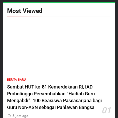
Most Viewed
5
BERITA BARU
Polres Pasuruan Nonjobkan
Sambut HUT ke-81 Kemerdekaan RI, IAD
Anggota Reskrim Polsek Beji,
Probolinggo Persembahkan “Hadiah Guru
Wujud Komitmen Transparansi
BERITA BARU
Penanganan Dugaan
Mengabdi”: 100 Beasiswa Pascasarjana bagi
Penganiayaan
Guru Non-ASN sebagai Pahlawan Bangsa
01
6
8 jam ago
Dansatgas TMMD dan Ketua