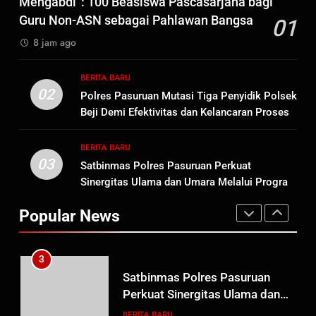
Mengabdi”: 100 Beasiswa Pascasarjana bagi
Meninggalnya Korban Diduga
Guru Non-ASN sebagai Pahlawan Bangsa
01
Tersangka Judol, Komitmen
BERITA BARU
8 jam ago
Usut Tuntas dan Transparan
1
BERITA BARU
Sambut HUT ke-81
02
Polres Pasuruan Mutasi Tiga Penyidik Polsek
Kemerdekaan RI, IAD
Beji Demi Efektivitas dan Kelancaran Proses
Probolinggo Persembahkan
BERITA BARU
Penyidikan
“Hadiah Guru Mengabdi”: 100
BERITA BARU
Beasiswa Pascasarjana bagi
03
Satbinmas Polres Pasuruan Perkuat
2
Guru Non-ASN sebagai
Sinergitas Ulama dan Umara Melalui Program
Polres Pasuruan Mutasi Tiga
Pahlawan Bangsa
Rabu Berguru di Ponpes Dalwa
Penyidik Polsek Beji Demi
Popular News
Efektivitas dan Kelancaran
BERITA BARU
Proses Penyidikan
3
Satbinmas Polres Pasuruan
Perkuat Sinergitas Ulama dan
Umara Melalui Program Rabu
BERITA BARU