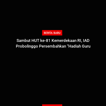
BERITA BARU
Sambut HUT ke-81 Kemerdekaan RI, IAD
Probolinggo Persembahkan “Hadiah Guru
Mengabdi”: 100 Beasiswa Pascasarjana bagi Guru
Non-ASN sebagai Pahlawan Bangsa