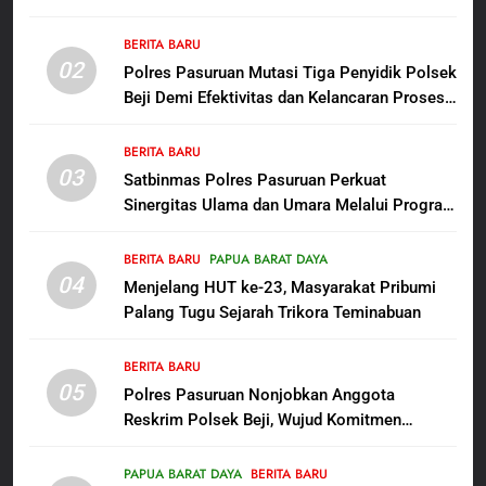
Persit Hadirkan Kebahagiaan
bagi Mama-Mama dan Anak-
BERITA BARU
BERITA BARU
PAPUA BARAT DAYA
02
Anak Kampung Sesor
Polres Pasuruan Mutasi Tiga Penyidik Polsek
Beji Demi Efektivitas dan Kelancaran Proses
7
Penyidikan
Kepala Suku Besar Moi Sorong
BERITA BARU
Raya: Proses Seleksi Sekda
03
Satbinmas Polres Pasuruan Perkuat
Kabupaten Sorong Tidak Sah
BERITA BARU
KABUPATEN SORONG
Sinergitas Ulama dan Umara Melalui Program
dan Melanggar Aturan
Rabu Berguru di Ponpes Dalwa
8
BERITA BARU
PAPUA BARAT DAYA
Polres Pasuruan Beri Klarifikasi
04
Menjelang HUT ke-23, Masyarakat Pribumi
Meninggalnya Korban Diduga
Palang Tugu Sejarah Trikora Teminabuan
Tersangka Judol, Komitmen
BERITA BARU
Usut Tuntas dan Transparan
BERITA BARU
05
1
Polres Pasuruan Nonjobkan Anggota
Reskrim Polsek Beji, Wujud Komitmen
Sambut HUT ke-81
Transparansi Penanganan Dugaan
Kemerdekaan RI, IAD
Penganiayaan
Probolinggo Persembahkan
PAPUA BARAT DAYA
BERITA BARU
BERITA BARU