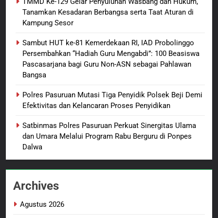
TMMD Ke-129 Gelar Penyuluhan Wasbang dan Hukum,
Dansatgas TMMD dan Ketua
Tanamkan Kesadaran Berbangsa serta Taat Aturan di
Persit Hadirkan Kebahagiaan
Kampung Sesor
bagi Mama-Mama dan Anak-
BERITA BARU
PAPUA BARAT DAYA
Anak Kampung Sesor
Sambut HUT ke-81 Kemerdekaan RI, IAD Probolinggo
Persembahkan “Hadiah Guru Mengabdi”: 100 Beasiswa
1
Pascasarjana bagi Guru Non-ASN sebagai Pahlawan
Oknum Polisi Kebon Jeruk Jadi
Bangsa
Backing Mafia Tanah Merampas
Hak Keluarga Ambar Witjaksono
BERITA BARU
HUKUM DAN KRIMINAL
Polres Pasuruan Mutasi Tiga Penyidik Polsek Beji Demi
Sutarman
Efektivitas dan Kelancaran Proses Penyidikan
2
Satbinmas Polres Pasuruan Perkuat Sinergitas Ulama
TMMD Ke-129 Gelar Penyuluhan
dan Umara Melalui Program Rabu Berguru di Ponpes
Wasbang dan Hukum,
Dalwa
Tanamkan Kesadaran
BERITA BARU
PAPUA BARAT DAYA
Berbangsa serta Taat Aturan di
Kampung Sesor
Archives
3
Sambut HUT ke-81
Agustus 2026
Kemerdekaan RI, IAD