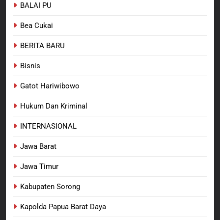
BALAI PU
7
Polres Pasuruan Nonjobkan
Bea Cukai
Anggota Reskrim Polsek Beji,
Wujud Komitmen Transparansi
BERITA BARU
BERITA BARU
Penanganan Dugaan
Penganiayaan
Bisnis
8
Dansatgas TMMD dan Ketua
Gatot Hariwibowo
Persit Hadirkan Kebahagiaan
bagi Mama-Mama dan Anak-
Hukum Dan Kriminal
BERITA BARU
PAPUA BARAT DAYA
Anak Kampung Sesor
INTERNASIONAL
Jawa Barat
Jawa Timur
Kabupaten Sorong
Kapolda Papua Barat Daya