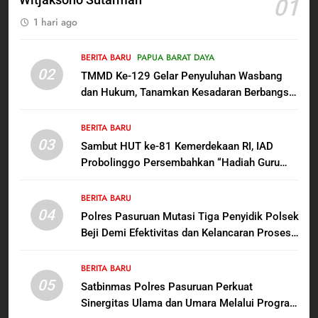
Witjaksono Sutarman
01
6
1 hari ago
Menjelang HUT ke-23,
Masyarakat Pribumi Palang
Tugu Sejarah Trikora
BERITA BARU
PAPUA BARAT DAYA
BERITA BARU
PAPUA BARAT DAYA
02
Teminabuan
TMMD Ke-129 Gelar Penyuluhan Wasbang
dan Hukum, Tanamkan Kesadaran Berbangsa
7
serta Taat Aturan di Kampung Sesor
Polres Pasuruan Nonjobkan
BERITA BARU
Anggota Reskrim Polsek Beji,
03
Sambut HUT ke-81 Kemerdekaan RI, IAD
Wujud Komitmen Transparansi
BERITA BARU
Probolinggo Persembahkan “Hadiah Guru
Penanganan Dugaan
Mengabdi”: 100 Beasiswa Pascasarjana bagi
Penganiayaan
8
Guru Non-ASN sebagai Pahlawan Bangsa
BERITA BARU
Dansatgas TMMD dan Ketua
04
Polres Pasuruan Mutasi Tiga Penyidik Polsek
Persit Hadirkan Kebahagiaan
Beji Demi Efektivitas dan Kelancaran Proses
bagi Mama-Mama dan Anak-
BERITA BARU
PAPUA BARAT DAYA
Penyidikan
Anak Kampung Sesor
BERITA BARU
05
1
Satbinmas Polres Pasuruan Perkuat
Sinergitas Ulama dan Umara Melalui Program
Oknum Polisi Kebon Jeruk Jadi