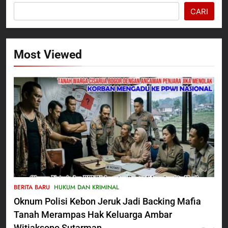
CARI
Most Viewed
5
Satbinmas Polres Pasuruan
BERITA BARU
HUKUM DAN KRIMINAL
Perkuat Sinergitas Ulama dan
Oknum Polisi Kebon Jeruk Jadi Backing Mafia
Umara Melalui Program Rabu
BERITA BARU
Berguru di Ponpes Dalwa
Tanah Merampas Hak Keluarga Ambar