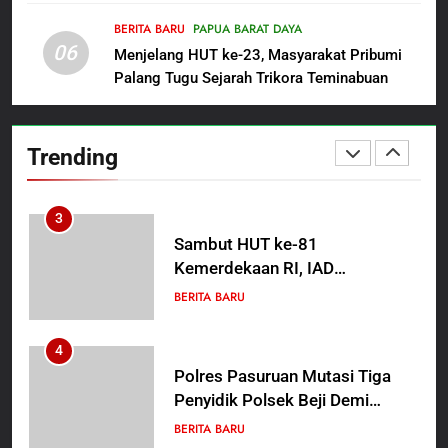
Rabu Berguru di Ponpes Dalwa
Backing Mafia Tanah Merampas
Hak Keluarga Ambar Witjaksono
BERITA BARU
PAPUA BARAT DAYA
BERITA BARU
HUKUM DAN KRIMINAL
06
Sutarman
Menjelang HUT ke-23, Masyarakat Pribumi
Palang Tugu Sejarah Trikora Teminabuan
2
TMMD Ke-129 Gelar Penyuluhan
Wasbang dan Hukum,
Trending
Tanamkan Kesadaran
BERITA BARU
PAPUA BARAT DAYA
Berbangsa serta Taat Aturan di
Kampung Sesor
3
Sambut HUT ke-81
Kemerdekaan RI, IAD
Probolinggo Persembahkan
BERITA BARU
“Hadiah Guru Mengabdi”: 100
Beasiswa Pascasarjana bagi
4
Guru Non-ASN sebagai
Polres Pasuruan Mutasi Tiga
Pahlawan Bangsa
Penyidik Polsek Beji Demi
Efektivitas dan Kelancaran
BERITA BARU