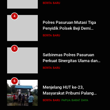
Probolinggo Persembahkan
BERITA BARU
“Hadiah Guru Mengabdi”: 100
Beasiswa Pascasarjana bagi
4
Guru Non-ASN sebagai
Polres Pasuruan Mutasi Tiga
Pahlawan Bangsa
Penyidik Polsek Beji Demi
Efektivitas dan Kelancaran
BERITA BARU
Proses Penyidikan
5
Satbinmas Polres Pasuruan
Perkuat Sinergitas Ulama dan
Umara Melalui Program Rabu
BERITA BARU
Berguru di Ponpes Dalwa
6
Menjelang HUT ke-23,
Masyarakat Pribumi Palang
Tugu Sejarah Trikora
BERITA BARU
PAPUA BARAT DAYA
Teminabuan