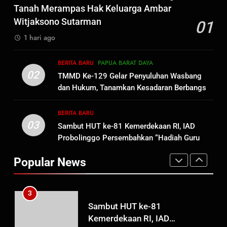
Dansatgas TMMD dan Ketua
Tanah Merampas Hak Keluarga Ambar
Persit Hadirkan Kebahagiaan
Witjaksono Sutarman
01
bagi Mama-Mama dan Anak-
BERITA BARU
PAPUA BARAT DAYA
1 hari ago
Anak Kampung Sesor
1
BERITA BARU
PAPUA BARAT DAYA
Oknum Polisi Kebon Jeruk Jadi
02
TMMD Ke-129 Gelar Penyuluhan Wasbang
Backing Mafia Tanah Merampas
dan Hukum, Tanamkan Kesadaran Berbangsa
Hak Keluarga Ambar Witjaksono
BERITA BARU
HUKUM DAN KRIMINAL
serta Taat Aturan di Kampung Sesor
Sutarman
BERITA BARU
03
Sambut HUT ke-81 Kemerdekaan RI, IAD
2
Probolinggo Persembahkan “Hadiah Guru
TMMD Ke-129 Gelar Penyuluhan
Mengabdi”: 100 Beasiswa Pascasarjana bagi
Wasbang dan Hukum,
Popular News
Guru Non-ASN sebagai Pahlawan Bangsa
Tanamkan Kesadaran
BERITA BARU
PAPUA BARAT DAYA
Berbangsa serta Taat Aturan di
Kampung Sesor
3
Sambut HUT ke-81
Kemerdekaan RI, IAD