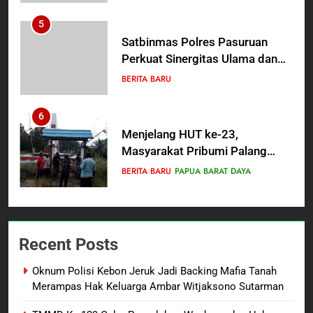
Proses Penyidikan
5
Satbinmas Polres Pasuruan
Perkuat Sinergitas Ulama dan
Umara Melalui Program Rabu
BERITA BARU
Berguru di Ponpes Dalwa
6
Menjelang HUT ke-23,
Masyarakat Pribumi Palang
Tugu Sejarah Trikora
BERITA BARU
PAPUA BARAT DAYA
Teminabuan
7
Polres Pasuruan Nonjobkan
Recent Posts
Anggota Reskrim Polsek Beji,
Wujud Komitmen Transparansi
BERITA BARU
Oknum Polisi Kebon Jeruk Jadi Backing Mafia Tanah
Penanganan Dugaan
Merampas Hak Keluarga Ambar Witjaksono Sutarman
Penganiayaan
8