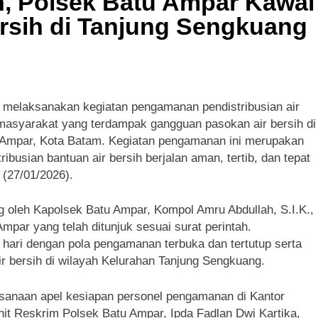
, Polsek Batu Ampar Kawal
MMD dan Ketua Persit Hadirkan Kebahagiaan bagi Mama-Ma
ersih di Tanjung Sengkuang
r melaksanakan kegiatan pengamanan pendistribusian air
 masyarakat yang terdampak gangguan pasokan air bersih di
Ampar, Kota Batam. Kegiatan pengamanan ini merupakan
busian bantuan air bersih berjalan aman, tertib, dan tepat
(27/01/2026).
 oleh Kapolsek Batu Ampar, Kompol Amru Abdullah, S.I.K.,
mpar yang telah ditunjuk sesuai surat perintah.
hari dengan pola pengamanan terbuka dan tertutup serta
 air bersih di wilayah Kelurahan Tanjung Sengkuang.
ksanaan apel kesiapan personel pengamanan di Kantor
it Reskrim Polsek Batu Ampar, Ipda Fadlan Dwi Kartika,