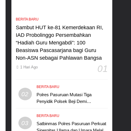
BERITA BARU
Sambut HUT ke-81 Kemerdekaan RI,
IAD Probolinggo Persembahkan
“Hadiah Guru Mengabdi”: 100
Beasiswa Pascasarjana bagi Guru
Non-ASN sebagai Pahlawan Bangsa
01
1 Hari Ago
BERITA BARU
02
Polres Pasuruan Mutasi Tiga
Penyidik Polsek Beji Demi
Efektivitas dan Kelancaran Proses
Penyidikan
BERITA BARU
03
Satbinmas Polres Pasuruan Perkuat
Sinergitas Ulama dan Umara Melalui