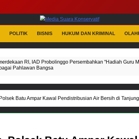
dia Suara Konserva
as Dan Tidak Kenal Kompromi
POLITIK
BISNIS
HUKUM DAN KRIMINAL
OLAH
erdekaan RI, IAD Probolinggo Persembahkan “Hadiah Guru M
bagai Pahlawan Bangsa
 Tiga Penyidik Polsek Beji Demi Efektivitas dan Kelancaran P
ruan Perkuat Sinergitas Ulama dan Umara Melalui Program R
olsek Batu Ampar Kawal Pendistribusian Air Bersih di Tanju
obkan Anggota Reskrim Polsek Beji, Wujud Komitmen Transp