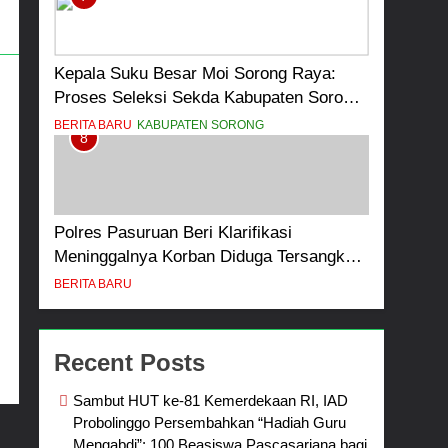
Kepala Suku Besar Moi Sorong Raya:
Proses Seleksi Sekda Kabupaten Sorong
Tidak Sah dan Melanggar Aturan
BERITA BARU
KABUPATEN SORONG
8
Polres Pasuruan Beri Klarifikasi
Meninggalnya Korban Diduga Tersangka
Judol, Komitmen Usut Tuntas dan
BERITA BARU
Transparan
Recent Posts
Sambut HUT ke-81 Kemerdekaan RI, IAD
Probolinggo Persembahkan “Hadiah Guru
Mengabdi”: 100 Beasiswa Pascasarjana bagi