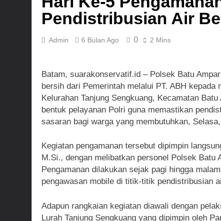
Hari Ke-5 Pengamanan
Dansatgas T
Pendistribusian Air B
3 Hari Ago
0
Admin
6 Bulan Ago
2 Mins
Batam, suarakonservatif.id – Polsek Batu Ampa
bersih dari Pemerintah melalui PT. ABH kepada
Kelurahan Tanjung Sengkuang, Kecamatan Batu 
bentuk pelayanan Polri guna memastikan pendistri
sasaran bagi warga yang membutuhkan, Selasa, 
Kegiatan pengamanan tersebut dipimpin langsung
M.Si., dengan melibatkan personel Polsek Batu A
Pengamanan dilakukan sejak pagi hingga malam 
pengawasan mobile di titik-titik pendistribusian
Adapun rangkaian kegiatan diawali dengan pela
Lurah Tanjung Sengkuang yang dipimpin oleh Pan