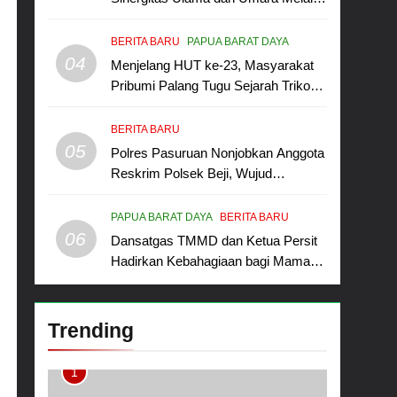
Program Rabu Berguru di Ponpes
Dalwa
BERITA BARU
PAPUA BARAT DAYA
04
Menjelang HUT ke-23, Masyarakat
Pribumi Palang Tugu Sejarah Trikora
Teminabuan
BERITA BARU
05
Polres Pasuruan Nonjobkan Anggota
Reskrim Polsek Beji, Wujud
Komitmen Transparansi Penanganan
Dugaan Penganiayaan
PAPUA BARAT DAYA
BERITA BARU
06
Dansatgas TMMD dan Ketua Persit
Hadirkan Kebahagiaan bagi Mama-
Mama dan Anak-Anak Kampung
Sesor
Trending
1