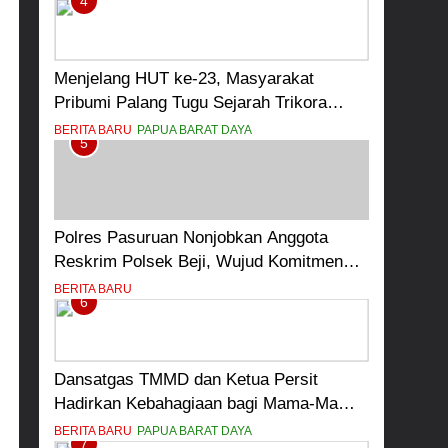
4
Menjelang HUT ke-23, Masyarakat
Pribumi Palang Tugu Sejarah Trikora
Teminabuan
BERITA BARU
PAPUA BARAT DAYA
5
Polres Pasuruan Nonjobkan Anggota
Reskrim Polsek Beji, Wujud Komitmen
Transparansi Penanganan Dugaan
BERITA BARU
6
Penganiayaan
Dansatgas TMMD dan Ketua Persit
Hadirkan Kebahagiaan bagi Mama-Mama
dan Anak-Anak Kampung Sesor
BERITA BARU
PAPUA BARAT DAYA
7