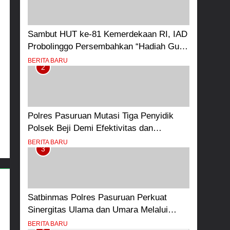
Sambut HUT ke-81 Kemerdekaan RI, IAD
Probolinggo Persembahkan “Hadiah Guru
Mengabdi”: 100 Beasiswa Pascasarjana
BERITA BARU
2
bagi Guru Non-ASN sebagai Pahlawan
Bangsa
Polres Pasuruan Mutasi Tiga Penyidik
Polsek Beji Demi Efektivitas dan
Kelancaran Proses Penyidikan
BERITA BARU
3
Satbinmas Polres Pasuruan Perkuat
Sinergitas Ulama dan Umara Melalui
Program Rabu Berguru di Ponpes Dalwa
BERITA BARU