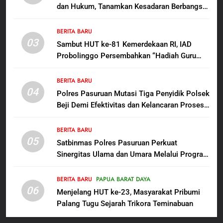
dan Hukum, Tanamkan Kesadaran Berbangsa
7
serta Taat Aturan di Kampung Sesor
Polres Pasuruan Nonjobkan
BERITA BARU
Anggota Reskrim Polsek Beji,
03
Sambut HUT ke-81 Kemerdekaan RI, IAD
Wujud Komitmen Transparansi
BERITA BARU
Probolinggo Persembahkan “Hadiah Guru
Penanganan Dugaan
Mengabdi”: 100 Beasiswa Pascasarjana bagi
Penganiayaan
8
Guru Non-ASN sebagai Pahlawan Bangsa
BERITA BARU
Dansatgas TMMD dan Ketua
04
Polres Pasuruan Mutasi Tiga Penyidik Polsek
Persit Hadirkan Kebahagiaan
Beji Demi Efektivitas dan Kelancaran Proses
bagi Mama-Mama dan Anak-
BERITA BARU
PAPUA BARAT DAYA
Penyidikan
Anak Kampung Sesor
BERITA BARU
05
1
Satbinmas Polres Pasuruan Perkuat
Sinergitas Ulama dan Umara Melalui Program
Oknum Polisi Kebon Jeruk Jadi
Rabu Berguru di Ponpes Dalwa
Backing Mafia Tanah Merampas
Hak Keluarga Ambar Witjaksono
BERITA BARU
PAPUA BARAT DAYA
BERITA BARU
HUKUM DAN KRIMINAL
06
Sutarman
Menjelang HUT ke-23, Masyarakat Pribumi
Palang Tugu Sejarah Trikora Teminabuan
2
TMMD Ke-129 Gelar Penyuluhan