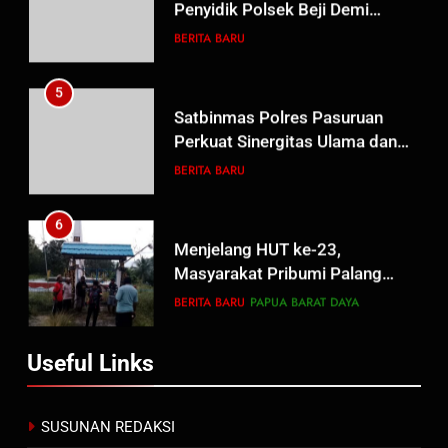
Efektivitas dan Kelancaran
BERITA BARU
Proses Penyidikan
5
Satbinmas Polres Pasuruan
Perkuat Sinergitas Ulama dan
Umara Melalui Program Rabu
BERITA BARU
Berguru di Ponpes Dalwa
6
Menjelang HUT ke-23,
Masyarakat Pribumi Palang
Tugu Sejarah Trikora
BERITA BARU
PAPUA BARAT DAYA
Teminabuan
7
Useful Links
Polres Pasuruan Nonjobkan
Anggota Reskrim Polsek Beji,
Wujud Komitmen Transparansi
BERITA BARU
SUSUNAN REDAKSI
Penanganan Dugaan