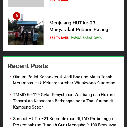
Berguru di Ponpes Dalwa
6
Menjelang HUT ke-23,
Masyarakat Pribumi Palang
Tugu Sejarah Trikora
BERITA BARU
PAPUA BARAT DAYA
Teminabuan
7
Polres Pasuruan Nonjobkan
Recent Posts
Anggota Reskrim Polsek Beji,
Wujud Komitmen Transparansi
BERITA BARU
Oknum Polisi Kebon Jeruk Jadi Backing Mafia Tanah
Penanganan Dugaan
Merampas Hak Keluarga Ambar Witjaksono Sutarman
Penganiayaan
8
TMMD Ke-129 Gelar Penyuluhan Wasbang dan Hukum,
Dansatgas TMMD dan Ketua
Tanamkan Kesadaran Berbangsa serta Taat Aturan di
Persit Hadirkan Kebahagiaan
Kampung Sesor
bagi Mama-Mama dan Anak-
BERITA BARU
PAPUA BARAT DAYA
Anak Kampung Sesor
Sambut HUT ke-81 Kemerdekaan RI, IAD Probolinggo
Persembahkan “Hadiah Guru Mengabdi”: 100 Beasiswa
1