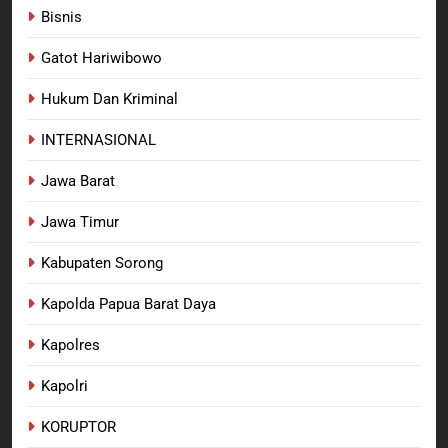
Penganiayaan
Bisnis
8
Dansatgas TMMD dan Ketua
Gatot Hariwibowo
Persit Hadirkan Kebahagiaan
bagi Mama-Mama dan Anak-
Hukum Dan Kriminal
BERITA BARU
PAPUA BARAT DAYA
Anak Kampung Sesor
INTERNASIONAL
Jawa Barat
Jawa Timur
Kabupaten Sorong
Kapolda Papua Barat Daya
Kapolres
Kapolri
KORUPTOR