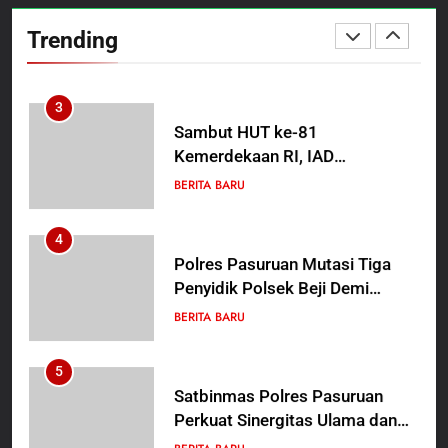
Wasbang dan Hukum,
Trending
Tanamkan Kesadaran
BERITA BARU
PAPUA BARAT DAYA
Berbangsa serta Taat Aturan di
Kampung Sesor
3
Sambut HUT ke-81
Kemerdekaan RI, IAD
Probolinggo Persembahkan
BERITA BARU
“Hadiah Guru Mengabdi”: 100
Beasiswa Pascasarjana bagi
4
Guru Non-ASN sebagai
Polres Pasuruan Mutasi Tiga
Pahlawan Bangsa
Penyidik Polsek Beji Demi
Efektivitas dan Kelancaran
BERITA BARU
Proses Penyidikan
5
Satbinmas Polres Pasuruan
Perkuat Sinergitas Ulama dan
Umara Melalui Program Rabu
BERITA BARU