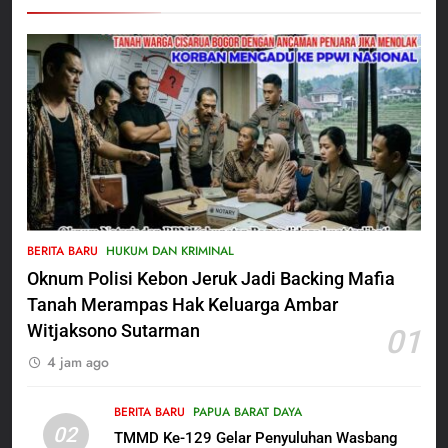
5
Satbinmas Polres Pasuruan
BERITA BARU
HUKUM DAN KRIMINAL
Perkuat Sinergitas Ulama dan
Oknum Polisi Kebon Jeruk Jadi Backing Mafia
Umara Melalui Program Rabu
BERITA BARU
Berguru di Ponpes Dalwa
Tanah Merampas Hak Keluarga Ambar
Witjaksono Sutarman
01
6
4 jam ago
Menjelang HUT ke-23,
Masyarakat Pribumi Palang
Tugu Sejarah Trikora
BERITA BARU
PAPUA BARAT DAYA
BERITA BARU
PAPUA BARAT DAYA
02
Teminabuan
TMMD Ke-129 Gelar Penyuluhan Wasbang