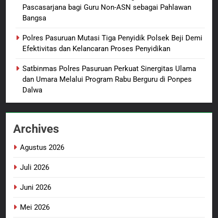
Pascasarjana bagi Guru Non-ASN sebagai Pahlawan
Oknum Polisi Kebon Jeruk Jadi
Bangsa
Backing Mafia Tanah Merampas
Hak Keluarga Ambar Witjaksono
BERITA BARU
HUKUM DAN KRIMINAL
Polres Pasuruan Mutasi Tiga Penyidik Polsek Beji Demi
Sutarman
Efektivitas dan Kelancaran Proses Penyidikan
2
Satbinmas Polres Pasuruan Perkuat Sinergitas Ulama
TMMD Ke-129 Gelar Penyuluhan
dan Umara Melalui Program Rabu Berguru di Ponpes
Wasbang dan Hukum,
Dalwa
Tanamkan Kesadaran
BERITA BARU
PAPUA BARAT DAYA
Berbangsa serta Taat Aturan di
Kampung Sesor
Archives
3
Sambut HUT ke-81
Agustus 2026
Kemerdekaan RI, IAD
Probolinggo Persembahkan
BERITA BARU
Juli 2026
“Hadiah Guru Mengabdi”: 100
Beasiswa Pascasarjana bagi
Juni 2026
4
Guru Non-ASN sebagai
Polres Pasuruan Mutasi Tiga
Mei 2026
Pahlawan Bangsa
Penyidik Polsek Beji Demi