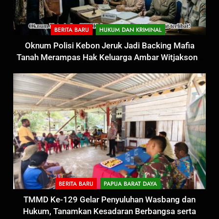
BERITA BARU
HUKUM DAN KRIMINAL
Oknum Polisi Kebon Jeruk Jadi Backing Mafia
Tanah Merampas Hak Keluarga Ambar Witjaksono
Sutarman
5
BERITA BARU
PAPUA BARAT DAYA
Satbinmas Polres Pasuruan
TMMD Ke-129 Gelar Penyuluhan Wasbang dan
Perkuat Sinergitas Ulama dan
Hukum, Tanamkan Kesadaran Berbangsa serta
Umara Melalui Program Rabu
BERITA BARU