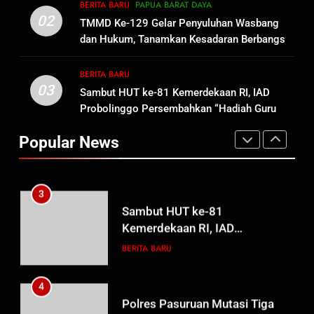
1
BERITA BARU
PAPUA BARAT DAYA
Oknum Polisi Kebon Jeruk Jadi
02
TMMD Ke-129 Gelar Penyuluhan Wasbang
Backing Mafia Tanah Merampas
dan Hukum, Tanamkan Kesadaran Berbangsa
Hak Keluarga Ambar Witjaksono
BERITA BARU
HUKUM DAN KRIMINAL
serta Taat Aturan di Kampung Sesor
Sutarman
BERITA BARU
03
Sambut HUT ke-81 Kemerdekaan RI, IAD
2
Probolinggo Persembahkan “Hadiah Guru
TMMD Ke-129 Gelar Penyuluhan
Mengabdi”: 100 Beasiswa Pascasarjana bagi
Wasbang dan Hukum,
Popular News
Guru Non-ASN sebagai Pahlawan Bangsa
Tanamkan Kesadaran
BERITA BARU
PAPUA BARAT DAYA
Berbangsa serta Taat Aturan di
Kampung Sesor
3
Sambut HUT ke-81
Kemerdekaan RI, IAD
Probolinggo Persembahkan
BERITA BARU
“Hadiah Guru Mengabdi”: 100
Beasiswa Pascasarjana bagi
4
Guru Non-ASN sebagai
Polres Pasuruan Mutasi Tiga
Pahlawan Bangsa
Penyidik Polsek Beji Demi