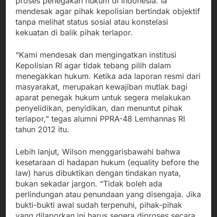
proses penegakan hukum di Indonesia. Ia
mendesak agar pihak kepolisian bertindak objektif
tanpa melihat status sosial atau konstelasi
kekuatan di balik pihak terlapor.
“Kami mendesak dan mengingatkan institusi
Kepolisian RI agar tidak tebang pilih dalam
menegakkan hukum. Ketika ada laporan resmi dari
masyarakat, merupakan kewajiban mutlak bagi
aparat penegak hukum untuk segera melakukan
penyelidikan, penyidikan, dan menuntut pihak
terlapor,” tegas alumni PPRA-48 Lemhannas RI
tahun 2012 itu.
Lebih lanjut, Wilson menggarisbawahi bahwa
kesetaraan di hadapan hukum (equality before the
law) harus dibuktikan dengan tindakan nyata,
bukan sekadar jargon. “Tidak boleh ada
perlindungan atau penundaan yang disengaja. Jika
bukti-bukti awal sudah terpenuhi, pihak-pihak
yang dilaporkan ini harus segera diproses secara