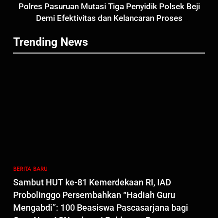
Polres Pasuruan Mutasi Tiga Penyidik Polsek Beji
Polres Pasuruan Nonjobkan
Demi Efektivitas dan Kelancaran Proses
Anggota Reskrim Polsek Beji,
Penyidikan
Wujud Komitmen Transparansi
BERITA BARU
Trending News
Penanganan Dugaan
Penganiayaan
6
Dansatgas TMMD dan Ketua
Persit Hadirkan Kebahagiaan
bagi Mama-Mama dan Anak-
BERITA BARU
PAPUA BARAT DAYA
Anak Kampung Sesor
7
Kepala Suku Besar Moi Sorong
Raya: Proses Seleksi Sekda
Kabupaten Sorong Tidak Sah
BERITA BARU
KABUPATEN SORONG
BERITA BARU
dan Melanggar Aturan
Sambut HUT ke-81 Kemerdekaan RI, IAD
8
Probolinggo Persembahkan “Hadiah Guru
Polres Pasuruan Beri Klarifikasi
Mengabdi”: 100 Beasiswa Pascasarjana bagi
Meninggalnya Korban Diduga