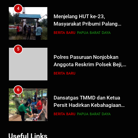
4
Menjelang HUT ke-23,
Masyarakat Pribumi Palang
Tugu Sejarah Trikora
BERITA BARU
PAPUA BARAT DAYA
Teminabuan
5
Polres Pasuruan Nonjobkan
Anggota Reskrim Polsek Beji,
Wujud Komitmen Transparansi
BERITA BARU
Penanganan Dugaan
Penganiayaan
6
Dansatgas TMMD dan Ketua
Persit Hadirkan Kebahagiaan
bagi Mama-Mama dan Anak-
BERITA BARU
PAPUA BARAT DAYA
Anak Kampung Sesor
7
Useful Links