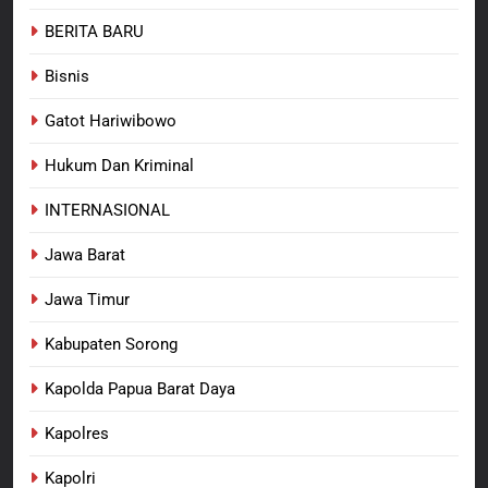
Kabupaten Sorong Tidak Sah
BERITA BARU
KABUPATEN SORONG
BERITA BARU
dan Melanggar Aturan
Bisnis
8
Polres Pasuruan Beri Klarifikasi
Gatot Hariwibowo
Meninggalnya Korban Diduga
Tersangka Judol, Komitmen
Hukum Dan Kriminal
BERITA BARU
Usut Tuntas dan Transparan
INTERNASIONAL
Jawa Barat
Jawa Timur
Kabupaten Sorong
Kapolda Papua Barat Daya
Kapolres
Kapolri