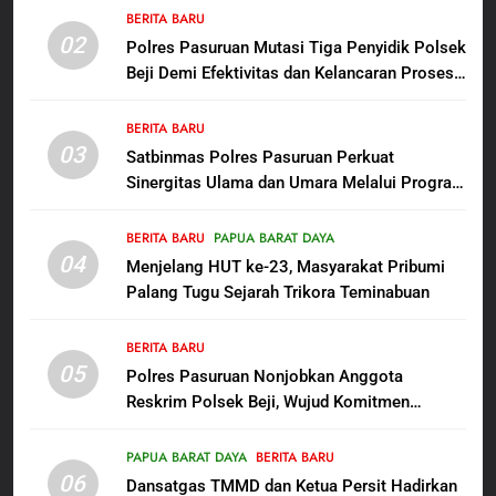
bagi Mama-Mama dan Anak-
BERITA BARU
BERITA BARU
PAPUA BARAT DAYA
02
Anak Kampung Sesor
Polres Pasuruan Mutasi Tiga Penyidik Polsek
Beji Demi Efektivitas dan Kelancaran Proses
7
Penyidikan
Kepala Suku Besar Moi Sorong
BERITA BARU
Raya: Proses Seleksi Sekda
03
Satbinmas Polres Pasuruan Perkuat
Kabupaten Sorong Tidak Sah
BERITA BARU
KABUPATEN SORONG
Sinergitas Ulama dan Umara Melalui Program
dan Melanggar Aturan
Rabu Berguru di Ponpes Dalwa
8
BERITA BARU
PAPUA BARAT DAYA
Polres Pasuruan Beri Klarifikasi
04
Menjelang HUT ke-23, Masyarakat Pribumi
Meninggalnya Korban Diduga
Palang Tugu Sejarah Trikora Teminabuan
Tersangka Judol, Komitmen
BERITA BARU
Usut Tuntas dan Transparan
BERITA BARU
05
1
Polres Pasuruan Nonjobkan Anggota
Reskrim Polsek Beji, Wujud Komitmen
Sambut HUT ke-81
Transparansi Penanganan Dugaan
Kemerdekaan RI, IAD
Penganiayaan
Probolinggo Persembahkan
PAPUA BARAT DAYA
BERITA BARU
BERITA BARU
06
“Hadiah Guru Mengabdi”: 100
Dansatgas TMMD dan Ketua Persit Hadirkan