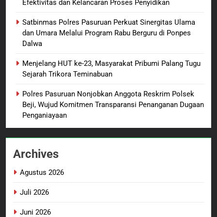
Efektivitas dan Kelancaran Proses Penyidikan
Usut Tuntas dan Transparan
Satbinmas Polres Pasuruan Perkuat Sinergitas Ulama
1
dan Umara Melalui Program Rabu Berguru di Ponpes
Sambut HUT ke-81
Dalwa
Kemerdekaan RI, IAD
Probolinggo Persembahkan
BERITA BARU
Menjelang HUT ke-23, Masyarakat Pribumi Palang Tugu
“Hadiah Guru Mengabdi”: 100
Sejarah Trikora Teminabuan
Beasiswa Pascasarjana bagi
2
Polres Pasuruan Nonjobkan Anggota Reskrim Polsek
Guru Non-ASN sebagai
Polres Pasuruan Mutasi Tiga
Beji, Wujud Komitmen Transparansi Penanganan Dugaan
Pahlawan Bangsa
Penyidik Polsek Beji Demi
Penganiayaan
Efektivitas dan Kelancaran
BERITA BARU
Proses Penyidikan
Archives
3
Satbinmas Polres Pasuruan
Agustus 2026
Perkuat Sinergitas Ulama dan
Umara Melalui Program Rabu
BERITA BARU
Juli 2026
Berguru di Ponpes Dalwa
Juni 2026
4