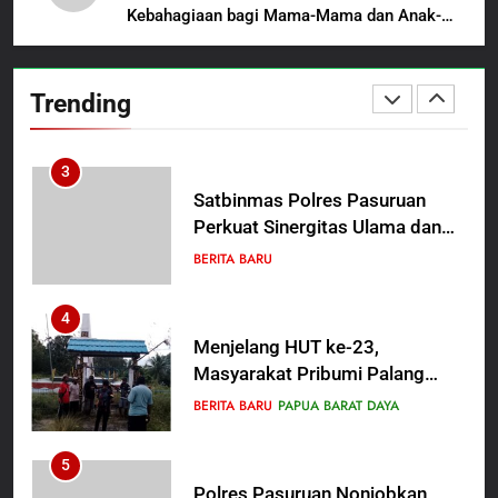
Beasiswa Pascasarjana bagi
Kebahagiaan bagi Mama-Mama dan Anak-
2
Guru Non-ASN sebagai
Anak Kampung Sesor
Polres Pasuruan Mutasi Tiga
Pahlawan Bangsa
Penyidik Polsek Beji Demi
Trending
Efektivitas dan Kelancaran
BERITA BARU
Proses Penyidikan
3
Satbinmas Polres Pasuruan
Perkuat Sinergitas Ulama dan
Umara Melalui Program Rabu
BERITA BARU
Berguru di Ponpes Dalwa
4
Menjelang HUT ke-23,
Masyarakat Pribumi Palang
Tugu Sejarah Trikora
BERITA BARU
PAPUA BARAT DAYA
Teminabuan
5
Polres Pasuruan Nonjobkan