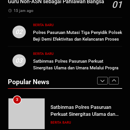
Guru Non-ASN sebagai Pahlawan Bangsa
01
Tersangka Judol, Komitmen
BERITA BARU
15 jam ago
Usut Tuntas dan Transparan
1
BERITA BARU
Sambut HUT ke-81
02
Polres Pasuruan Mutasi Tiga Penyidik Polsek
Kemerdekaan RI, IAD
Beji Demi Efektivitas dan Kelancaran Proses
Probolinggo Persembahkan
BERITA BARU
Penyidikan
“Hadiah Guru Mengabdi”: 100
BERITA BARU
Beasiswa Pascasarjana bagi
03
Satbinmas Polres Pasuruan Perkuat
2
Guru Non-ASN sebagai
Sinergitas Ulama dan Umara Melalui Program
Polres Pasuruan Mutasi Tiga
Pahlawan Bangsa
Rabu Berguru di Ponpes Dalwa
Penyidik Polsek Beji Demi
Popular News
Efektivitas dan Kelancaran
BERITA BARU
Proses Penyidikan
3
Satbinmas Polres Pasuruan
Perkuat Sinergitas Ulama dan
Umara Melalui Program Rabu
BERITA BARU
Berguru di Ponpes Dalwa