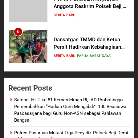
Anggota Reskrim Polsek Beji,
Wujud Komitmen Transparansi
BERITA BARU
Penanganan Dugaan
Penganiayaan
6
Dansatgas TMMD dan Ketua
Persit Hadirkan Kebahagiaan
bagi Mama-Mama dan Anak-
BERITA BARU
PAPUA BARAT DAYA
Anak Kampung Sesor
7
Kepala Suku Besar Moi Sorong
Recent Posts
Raya: Proses Seleksi Sekda
Kabupaten Sorong Tidak Sah
BERITA BARU
KABUPATEN SORONG
Sambut HUT ke-81 Kemerdekaan RI, IAD Probolinggo
dan Melanggar Aturan
Persembahkan “Hadiah Guru Mengabdi”: 100 Beasiswa
8
Pascasarjana bagi Guru Non-ASN sebagai Pahlawan
Bangsa
Polres Pasuruan Beri Klarifikasi
Meninggalnya Korban Diduga
Polres Pasuruan Mutasi Tiga Penyidik Polsek Beji Demi
Tersangka Judol, Komitmen
BERITA BARU