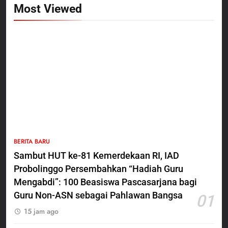
Most Viewed
5
BERITA BARU
Polres Pasuruan Nonjobkan
Sambut HUT ke-81 Kemerdekaan RI, IAD
Anggota Reskrim Polsek Beji,
Probolinggo Persembahkan “Hadiah Guru
Wujud Komitmen Transparansi
BERITA BARU
Penanganan Dugaan
Mengabdi”: 100 Beasiswa Pascasarjana bagi
Penganiayaan
Guru Non-ASN sebagai Pahlawan Bangsa
01
6
15 jam ago
Dansatgas TMMD dan Ketua
Persit Hadirkan Kebahagiaan