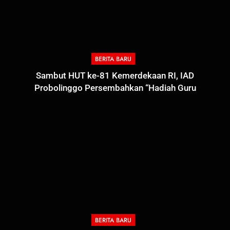
BERITA BARU
Sambut HUT ke-81 Kemerdekaan RI, IAD
Probolinggo Persembahkan “Hadiah Guru
Mengabdi”: 100 Beasiswa Pascasarjana bagi Guru
Non-ASN sebagai Pahlawan Bangsa
BERITA BARU
5