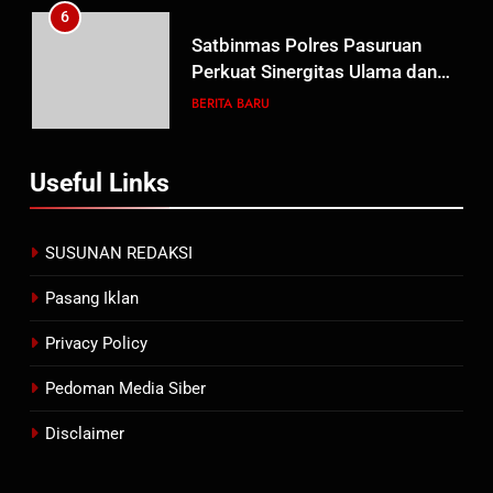
6
Satbinmas Polres Pasuruan
Perkuat Sinergitas Ulama dan
Umara Melalui Program Rabu
BERITA BARU
Berguru di Ponpes Dalwa
7
Useful Links
Menjelang HUT ke-23,
Masyarakat Pribumi Palang
Tugu Sejarah Trikora
BERITA BARU
PAPUA BARAT DAYA
SUSUNAN REDAKSI
Teminabuan
Pasang Iklan
8
Polres Pasuruan Nonjobkan
Privacy Policy
Anggota Reskrim Polsek Beji,
Wujud Komitmen Transparansi
Pedoman Media Siber
BERITA BARU
Penanganan Dugaan
Disclaimer
Penganiayaan
1
Ketua DPRD Kota Pasuruan