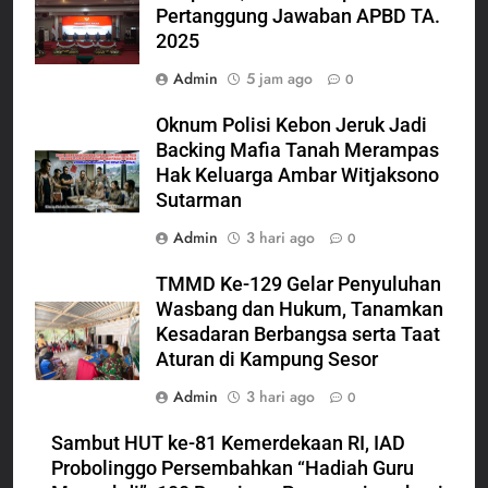
Pertanggung Jawaban APBD TA.
2025
Admin
5 jam ago
0
Oknum Polisi Kebon Jeruk Jadi
Backing Mafia Tanah Merampas
Hak Keluarga Ambar Witjaksono
Sutarman
Admin
3 hari ago
0
TMMD Ke-129 Gelar Penyuluhan
Wasbang dan Hukum, Tanamkan
Kesadaran Berbangsa serta Taat
Aturan di Kampung Sesor
Admin
3 hari ago
0
Sambut HUT ke-81 Kemerdekaan RI, IAD
Probolinggo Persembahkan “Hadiah Guru