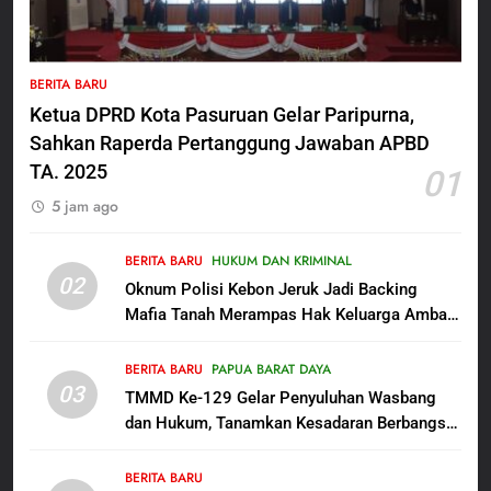
5
Polres Pasuruan Mutasi Tiga
BERITA BARU
Penyidik Polsek Beji Demi
Ketua DPRD Kota Pasuruan Gelar Paripurna,
Efektivitas dan Kelancaran
BERITA BARU
Proses Penyidikan
Sahkan Raperda Pertanggung Jawaban APBD
TA. 2025
01
6
5 jam ago
Satbinmas Polres Pasuruan
Perkuat Sinergitas Ulama dan
Umara Melalui Program Rabu
BERITA BARU
HUKUM DAN KRIMINAL
BERITA BARU
02
Berguru di Ponpes Dalwa
Oknum Polisi Kebon Jeruk Jadi Backing
Mafia Tanah Merampas Hak Keluarga Ambar
7
Witjaksono Sutarman
Menjelang HUT ke-23,
BERITA BARU
PAPUA BARAT DAYA
Masyarakat Pribumi Palang
03
TMMD Ke-129 Gelar Penyuluhan Wasbang
Tugu Sejarah Trikora
BERITA BARU
PAPUA BARAT DAYA
dan Hukum, Tanamkan Kesadaran Berbangsa
Teminabuan
serta Taat Aturan di Kampung Sesor
8
BERITA BARU