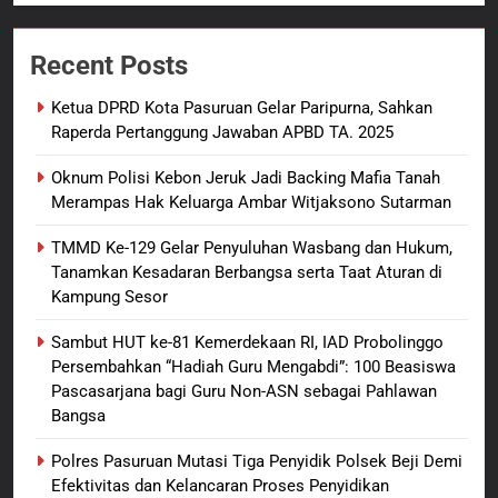
7
Menjelang HUT ke-23,
Recent Posts
Masyarakat Pribumi Palang
Tugu Sejarah Trikora
BERITA BARU
PAPUA BARAT DAYA
Ketua DPRD Kota Pasuruan Gelar Paripurna, Sahkan
Teminabuan
Raperda Pertanggung Jawaban APBD TA. 2025
8
Oknum Polisi Kebon Jeruk Jadi Backing Mafia Tanah
Polres Pasuruan Nonjobkan
Merampas Hak Keluarga Ambar Witjaksono Sutarman
Anggota Reskrim Polsek Beji,
Wujud Komitmen Transparansi
BERITA BARU
TMMD Ke-129 Gelar Penyuluhan Wasbang dan Hukum,
Penanganan Dugaan
Tanamkan Kesadaran Berbangsa serta Taat Aturan di
Penganiayaan
Kampung Sesor
1
Ketua DPRD Kota Pasuruan
Sambut HUT ke-81 Kemerdekaan RI, IAD Probolinggo
Gelar Paripurna, Sahkan
Persembahkan “Hadiah Guru Mengabdi”: 100 Beasiswa
Raperda Pertanggung Jawaban
BERITA BARU
Pascasarjana bagi Guru Non-ASN sebagai Pahlawan
APBD TA. 2025
Bangsa
2
Polres Pasuruan Mutasi Tiga Penyidik Polsek Beji Demi
Oknum Polisi Kebon Jeruk Jadi
Efektivitas dan Kelancaran Proses Penyidikan