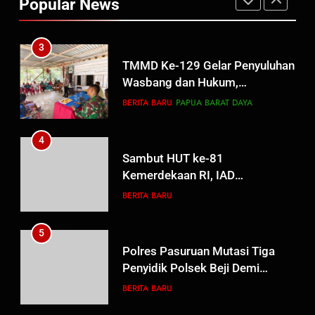
Popular News
Hak Keluarga Ambar Witjaksono
BERITA BARU
HUKUM DAN KRIMINAL
Sutarman
3
TMMD Ke-129 Gelar Penyuluhan
Wasbang dan Hukum,
Tanamkan Kesadaran
BERITA BARU
PAPUA BARAT DAYA
Berbangsa serta Taat Aturan di
Kampung Sesor
4
Sambut HUT ke-81
Kemerdekaan RI, IAD
Probolinggo Persembahkan
BERITA BARU
“Hadiah Guru Mengabdi”: 100
Beasiswa Pascasarjana bagi
5
Guru Non-ASN sebagai
Polres Pasuruan Mutasi Tiga
Pahlawan Bangsa
Penyidik Polsek Beji Demi
Efektivitas dan Kelancaran
BERITA BARU
Proses Penyidikan