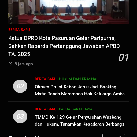
Menjelang HUT ke-23,
Masyarakat Pribumi Palang
Tugu Sejarah Trikora
BERITA BARU
PAPUA BARAT DAYA
Teminabuan
BERITA BARU
8
Ketua DPRD Kota Pasuruan Gelar Paripurna,
Polres Pasuruan Nonjobkan
Sahkan Raperda Pertanggung Jawaban APBD
Anggota Reskrim Polsek Beji,
TA. 2025
01
Wujud Komitmen Transparansi
BERITA BARU
5 jam ago
Penanganan Dugaan
Penganiayaan
1
BERITA BARU
HUKUM DAN KRIMINAL
Ketua DPRD Kota Pasuruan
02
Oknum Polisi Kebon Jeruk Jadi Backing
Gelar Paripurna, Sahkan
Mafia Tanah Merampas Hak Keluarga Ambar
Raperda Pertanggung Jawaban
BERITA BARU
Witjaksono Sutarman
APBD TA. 2025
BERITA BARU
PAPUA BARAT DAYA
03
TMMD Ke-129 Gelar Penyuluhan Wasbang
2
dan Hukum, Tanamkan Kesadaran Berbangsa
Oknum Polisi Kebon Jeruk Jadi
serta Taat Aturan di Kampung Sesor
Backing Mafia Tanah Merampas