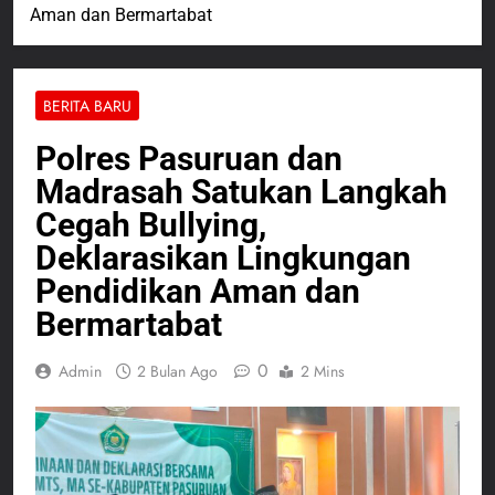
Aman dan Bermartabat
BERITA BARU
Polres Pasuruan dan
Madrasah Satukan Langkah
Cegah Bullying,
Deklarasikan Lingkungan
Pendidikan Aman dan
Bermartabat
0
Admin
2 Bulan Ago
2 Mins