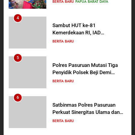
Tanamkan Kesadaran
BERITA BARU
PAPUA BARAT DAYA
Berbangsa serta Taat Aturan di
Kampung Sesor
4
Sambut HUT ke-81
Kemerdekaan RI, IAD
Probolinggo Persembahkan
BERITA BARU
“Hadiah Guru Mengabdi”: 100
Beasiswa Pascasarjana bagi
5
Guru Non-ASN sebagai
Polres Pasuruan Mutasi Tiga
Pahlawan Bangsa
Penyidik Polsek Beji Demi
Efektivitas dan Kelancaran
BERITA BARU
Proses Penyidikan
6
Satbinmas Polres Pasuruan
Perkuat Sinergitas Ulama dan
Umara Melalui Program Rabu
BERITA BARU
Berguru di Ponpes Dalwa