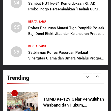
Polres Pasuruan Nonjobkan
04
Sambut HUT ke-81 Kemerdekaan RI, IAD
Anggota Reskrim Polsek Beji,
Probolinggo Persembahkan “Hadiah Guru
Wujud Komitmen Transparansi
BERITA BARU
Mengabdi”: 100 Beasiswa Pascasarjana bagi
Penanganan Dugaan
Guru Non-ASN sebagai Pahlawan Bangsa
BERITA BARU
Penganiayaan
05
1
Polres Pasuruan Mutasi Tiga Penyidik Polsek
Beji Demi Efektivitas dan Kelancaran Proses
Ketua DPRD Kota Pasuruan
Penyidikan
Gelar Paripurna, Sahkan
Raperda Pertanggung Jawaban
BERITA BARU
BERITA BARU
06
APBD TA. 2025
Satbinmas Polres Pasuruan Perkuat
Sinergitas Ulama dan Umara Melalui Program
2
Rabu Berguru di Ponpes Dalwa
Oknum Polisi Kebon Jeruk Jadi
Backing Mafia Tanah Merampas
Trending
Hak Keluarga Ambar Witjaksono
BERITA BARU
HUKUM DAN KRIMINAL
Sutarman
3
TMMD Ke-129 Gelar Penyuluhan
Wasbang dan Hukum,