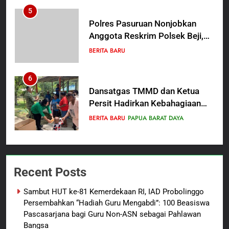
5
Polres Pasuruan Nonjobkan
Anggota Reskrim Polsek Beji,
Wujud Komitmen Transparansi
BERITA BARU
Penanganan Dugaan
Penganiayaan
6
Dansatgas TMMD dan Ketua
Persit Hadirkan Kebahagiaan
bagi Mama-Mama dan Anak-
BERITA BARU
PAPUA BARAT DAYA
Anak Kampung Sesor
7
Kepala Suku Besar Moi Sorong
Recent Posts
Raya: Proses Seleksi Sekda
Kabupaten Sorong Tidak Sah
BERITA BARU
KABUPATEN SORONG
Sambut HUT ke-81 Kemerdekaan RI, IAD Probolinggo
dan Melanggar Aturan
Persembahkan “Hadiah Guru Mengabdi”: 100 Beasiswa
8
Pascasarjana bagi Guru Non-ASN sebagai Pahlawan
Bangsa
Polres Pasuruan Beri Klarifikasi