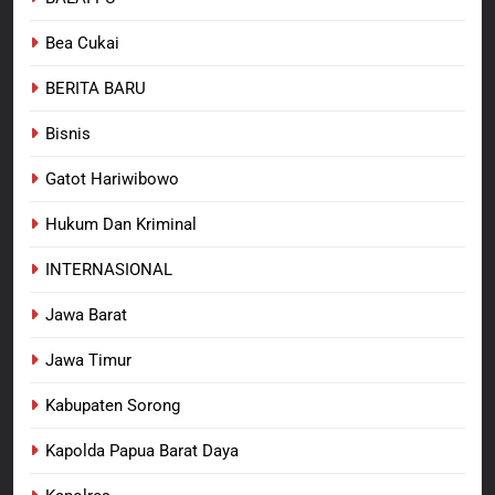
Kepala Suku Besar Moi Sorong
Bea Cukai
Raya: Proses Seleksi Sekda
Kabupaten Sorong Tidak Sah
BERITA BARU
KABUPATEN SORONG
BERITA BARU
dan Melanggar Aturan
Bisnis
8
Polres Pasuruan Beri Klarifikasi
Gatot Hariwibowo
Meninggalnya Korban Diduga
Tersangka Judol, Komitmen
Hukum Dan Kriminal
BERITA BARU
Usut Tuntas dan Transparan
INTERNASIONAL
Jawa Barat
Jawa Timur
Kabupaten Sorong
Kapolda Papua Barat Daya