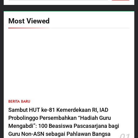
Most Viewed
5
BERITA BARU
Polres Pasuruan Nonjobkan
Sambut HUT ke-81 Kemerdekaan RI, IAD
Anggota Reskrim Polsek Beji,
Probolinggo Persembahkan “Hadiah Guru
Wujud Komitmen Transparansi
BERITA BARU
Penanganan Dugaan
Mengabdi”: 100 Beasiswa Pascasarjana bagi
Penganiayaan
Guru Non-ASN sebagai Pahlawan Bangsa
01
6