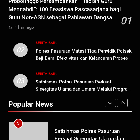
Probolinggo Persembahkan “Hadiah Guru
Polres Pasuruan Beri Klarifikasi
Mengabdi”: 100 Beasiswa Pascasarjana bagi
Meninggalnya Korban Diduga
Guru Non-ASN sebagai Pahlawan Bangsa
01
Tersangka Judol, Komitmen
BERITA BARU
1 hari ago
Usut Tuntas dan Transparan
1
BERITA BARU
Sambut HUT ke-81
02
Polres Pasuruan Mutasi Tiga Penyidik Polsek
Kemerdekaan RI, IAD
Beji Demi Efektivitas dan Kelancaran Proses
Probolinggo Persembahkan
BERITA BARU
Penyidikan
“Hadiah Guru Mengabdi”: 100
BERITA BARU
Beasiswa Pascasarjana bagi
03
Satbinmas Polres Pasuruan Perkuat
2
Guru Non-ASN sebagai
Sinergitas Ulama dan Umara Melalui Program
Polres Pasuruan Mutasi Tiga
Pahlawan Bangsa
Rabu Berguru di Ponpes Dalwa
Penyidik Polsek Beji Demi
Popular News
Efektivitas dan Kelancaran
BERITA BARU
Proses Penyidikan
3
Satbinmas Polres Pasuruan
Perkuat Sinergitas Ulama dan