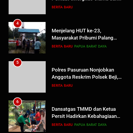
Umara Melalui Program Rabu
BERITA BARU
Berguru di Ponpes Dalwa
4
Menjelang HUT ke-23,
Masyarakat Pribumi Palang
Tugu Sejarah Trikora
BERITA BARU
PAPUA BARAT DAYA
Teminabuan
5
Polres Pasuruan Nonjobkan
Anggota Reskrim Polsek Beji,
Wujud Komitmen Transparansi
BERITA BARU
Penanganan Dugaan
Penganiayaan
6
Dansatgas TMMD dan Ketua
Persit Hadirkan Kebahagiaan
bagi Mama-Mama dan Anak-
BERITA BARU
PAPUA BARAT DAYA
Anak Kampung Sesor