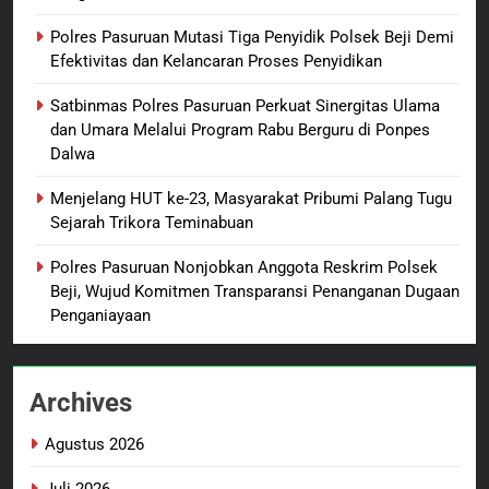
Meninggalnya Korban Diduga
Polres Pasuruan Mutasi Tiga Penyidik Polsek Beji Demi
Tersangka Judol, Komitmen
BERITA BARU
Efektivitas dan Kelancaran Proses Penyidikan
Usut Tuntas dan Transparan
Satbinmas Polres Pasuruan Perkuat Sinergitas Ulama
1
dan Umara Melalui Program Rabu Berguru di Ponpes
Sambut HUT ke-81
Dalwa
Kemerdekaan RI, IAD
Probolinggo Persembahkan
BERITA BARU
Menjelang HUT ke-23, Masyarakat Pribumi Palang Tugu
“Hadiah Guru Mengabdi”: 100
Sejarah Trikora Teminabuan
Beasiswa Pascasarjana bagi
2
Polres Pasuruan Nonjobkan Anggota Reskrim Polsek
Guru Non-ASN sebagai
Polres Pasuruan Mutasi Tiga
Beji, Wujud Komitmen Transparansi Penanganan Dugaan
Pahlawan Bangsa
Penyidik Polsek Beji Demi
Penganiayaan
Efektivitas dan Kelancaran
BERITA BARU
Proses Penyidikan
Archives
3
Satbinmas Polres Pasuruan
Agustus 2026
Perkuat Sinergitas Ulama dan
Umara Melalui Program Rabu
BERITA BARU
Juli 2026