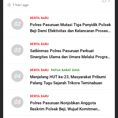
1 hari ago
Dansatgas TMMD dan Ketua
Persit Hadirkan Kebahagiaan
bagi Mama-Mama dan Anak-
BERITA BARU
BERITA BARU
PAPUA BARAT DAYA
02
Anak Kampung Sesor
Polres Pasuruan Mutasi Tiga Penyidik Polsek
Beji Demi Efektivitas dan Kelancaran Proses
7
Penyidikan
Kepala Suku Besar Moi Sorong
BERITA BARU
Raya: Proses Seleksi Sekda
03
Satbinmas Polres Pasuruan Perkuat
Kabupaten Sorong Tidak Sah
BERITA BARU
KABUPATEN SORONG
Sinergitas Ulama dan Umara Melalui Program
dan Melanggar Aturan
Rabu Berguru di Ponpes Dalwa
8
BERITA BARU
PAPUA BARAT DAYA
Polres Pasuruan Beri Klarifikasi
04
Menjelang HUT ke-23, Masyarakat Pribumi
Meninggalnya Korban Diduga
Palang Tugu Sejarah Trikora Teminabuan
Tersangka Judol, Komitmen
BERITA BARU
Usut Tuntas dan Transparan
BERITA BARU
05
1
Polres Pasuruan Nonjobkan Anggota
Reskrim Polsek Beji, Wujud Komitmen
Sambut HUT ke-81
Transparansi Penanganan Dugaan
Kemerdekaan RI, IAD