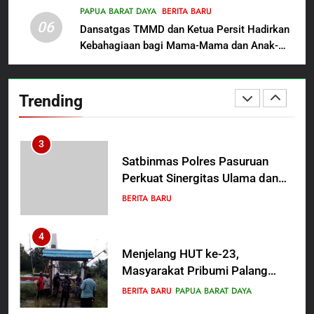
Penganiayaan
Probolinggo Persembahkan
PAPUA BARAT DAYA
BERITA BARU
BERITA BARU
06
“Hadiah Guru Mengabdi”: 100
Dansatgas TMMD dan Ketua Persit Hadirkan
Beasiswa Pascasarjana bagi
Kebahagiaan bagi Mama-Mama dan Anak-
2
Guru Non-ASN sebagai
Anak Kampung Sesor
Polres Pasuruan Mutasi Tiga
Pahlawan Bangsa
Penyidik Polsek Beji Demi
Trending
Efektivitas dan Kelancaran
BERITA BARU
Proses Penyidikan
3
Satbinmas Polres Pasuruan
Perkuat Sinergitas Ulama dan
Umara Melalui Program Rabu
BERITA BARU
Berguru di Ponpes Dalwa
4
Menjelang HUT ke-23,
Masyarakat Pribumi Palang
Tugu Sejarah Trikora
BERITA BARU
PAPUA BARAT DAYA
Teminabuan