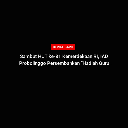
BERITA BARU
Sambut HUT ke-81 Kemerdekaan RI, IAD
Probolinggo Persembahkan “Hadiah Guru
Mengabdi”: 100 Beasiswa Pascasarjana bagi Guru
Non-ASN sebagai Pahlawan Bangsa