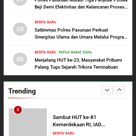
Backing Mafia Tanah Merampas
Beji Demi Efektivitas dan Kelancaran Proses
Hak Keluarga Ambar Witjaksono
BERITA BARU
HUKUM DAN KRIMINAL
Penyidikan
Sutarman
BERITA BARU
05
2
Satbinmas Polres Pasuruan Perkuat
Sinergitas Ulama dan Umara Melalui Program
TMMD Ke-129 Gelar Penyuluhan
Rabu Berguru di Ponpes Dalwa
Wasbang dan Hukum,
Tanamkan Kesadaran
BERITA BARU
PAPUA BARAT DAYA
BERITA BARU
PAPUA BARAT DAYA
06
Berbangsa serta Taat Aturan di
Menjelang HUT ke-23, Masyarakat Pribumi
Kampung Sesor
Palang Tugu Sejarah Trikora Teminabuan
3
Sambut HUT ke-81
Kemerdekaan RI, IAD
Trending
Probolinggo Persembahkan
BERITA BARU
“Hadiah Guru Mengabdi”: 100
Beasiswa Pascasarjana bagi
4
Guru Non-ASN sebagai
Polres Pasuruan Mutasi Tiga
Pahlawan Bangsa
Penyidik Polsek Beji Demi
Efektivitas dan Kelancaran
BERITA BARU