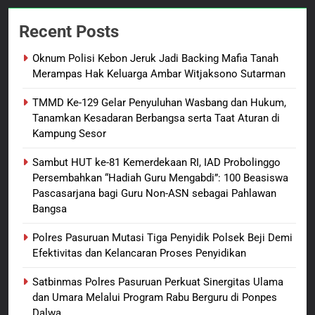
Dansatgas TMMD dan Ketua
Recent Posts
Persit Hadirkan Kebahagiaan
bagi Mama-Mama dan Anak-
BERITA BARU
PAPUA BARAT DAYA
Oknum Polisi Kebon Jeruk Jadi Backing Mafia Tanah
Anak Kampung Sesor
Merampas Hak Keluarga Ambar Witjaksono Sutarman
1
TMMD Ke-129 Gelar Penyuluhan Wasbang dan Hukum,
Oknum Polisi Kebon Jeruk Jadi
Tanamkan Kesadaran Berbangsa serta Taat Aturan di
Backing Mafia Tanah Merampas
Kampung Sesor
Hak Keluarga Ambar Witjaksono
BERITA BARU
HUKUM DAN KRIMINAL
Sutarman
Sambut HUT ke-81 Kemerdekaan RI, IAD Probolinggo
Persembahkan “Hadiah Guru Mengabdi”: 100 Beasiswa
2
Pascasarjana bagi Guru Non-ASN sebagai Pahlawan
TMMD Ke-129 Gelar Penyuluhan
Bangsa
Wasbang dan Hukum,
Tanamkan Kesadaran
BERITA BARU
PAPUA BARAT DAYA
Polres Pasuruan Mutasi Tiga Penyidik Polsek Beji Demi
Berbangsa serta Taat Aturan di
Efektivitas dan Kelancaran Proses Penyidikan
Kampung Sesor
3
Satbinmas Polres Pasuruan Perkuat Sinergitas Ulama
Sambut HUT ke-81
dan Umara Melalui Program Rabu Berguru di Ponpes
Kemerdekaan RI, IAD
Dalwa