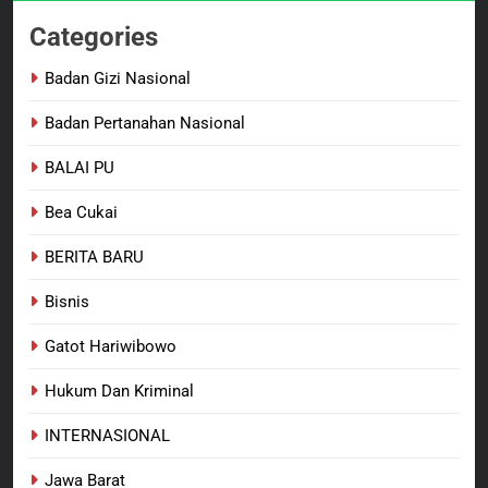
7
Categories
Polres Pasuruan Nonjobkan
Anggota Reskrim Polsek Beji,
Badan Gizi Nasional
Wujud Komitmen Transparansi
BERITA BARU
Badan Pertanahan Nasional
Penanganan Dugaan
Penganiayaan
BALAI PU
8
Dansatgas TMMD dan Ketua
Bea Cukai
Persit Hadirkan Kebahagiaan
bagi Mama-Mama dan Anak-
BERITA BARU
PAPUA BARAT DAYA
BERITA BARU
Anak Kampung Sesor
Bisnis
Gatot Hariwibowo
Hukum Dan Kriminal
INTERNASIONAL
Jawa Barat