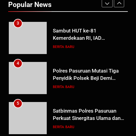
Popular News
Guru Non-ASN sebagai Pahlawan Bangsa
Probolinggo Persembahkan
BERITA BARU
“Hadiah Guru Mengabdi”: 100
Beasiswa Pascasarjana bagi
4
Guru Non-ASN sebagai
Polres Pasuruan Mutasi Tiga
Pahlawan Bangsa
Penyidik Polsek Beji Demi
Efektivitas dan Kelancaran
BERITA BARU
Proses Penyidikan
5
Satbinmas Polres Pasuruan
Perkuat Sinergitas Ulama dan
Umara Melalui Program Rabu
BERITA BARU
Berguru di Ponpes Dalwa
6
Menjelang HUT ke-23,
Masyarakat Pribumi Palang
Tugu Sejarah Trikora
BERITA BARU
PAPUA BARAT DAYA
Teminabuan