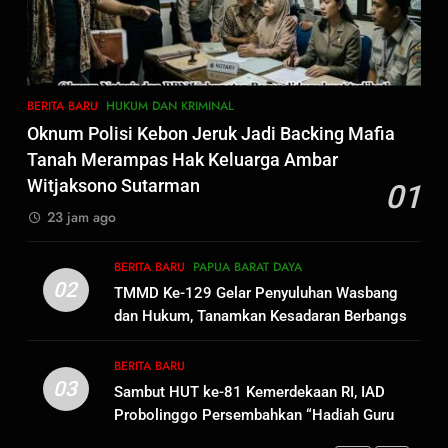
Dansatgas TMMD dan Ketua
Persit Hadirkan Kebahagiaan
bagi Mama-Mama dan Anak-
BERITA BARU
PAPUA BARAT DAYA
Anak Kampung Sesor
BERITA BARU
HUKUM DAN KRIMINAL
1
Oknum Polisi Kebon Jeruk Jadi Backing Mafia
Oknum Polisi Kebon Jeruk Jadi
Tanah Merampas Hak Keluarga Ambar
Backing Mafia Tanah Merampas
Witjaksono Sutarman
01
Hak Keluarga Ambar Witjaksono
BERITA BARU
HUKUM DAN KRIMINAL
23 jam ago
Sutarman
2
BERITA BARU
PAPUA BARAT DAYA
TMMD Ke-129 Gelar Penyuluhan
02
TMMD Ke-129 Gelar Penyuluhan Wasbang
Wasbang dan Hukum,
dan Hukum, Tanamkan Kesadaran Berbangsa
Tanamkan Kesadaran
BERITA BARU
PAPUA BARAT DAYA
serta Taat Aturan di Kampung Sesor
Berbangsa serta Taat Aturan di
BERITA BARU
Kampung Sesor
03
Sambut HUT ke-81 Kemerdekaan RI, IAD
3
Probolinggo Persembahkan “Hadiah Guru
Sambut HUT ke-81
Mengabdi”: 100 Beasiswa Pascasarjana bagi
Kemerdekaan RI, IAD