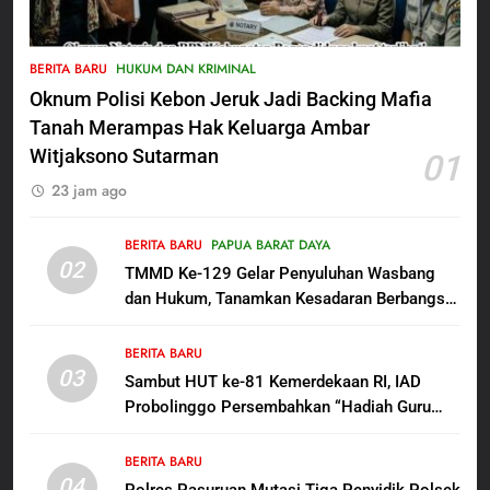
6
Menjelang HUT ke-23,
BERITA BARU
HUKUM DAN KRIMINAL
Masyarakat Pribumi Palang
Oknum Polisi Kebon Jeruk Jadi Backing Mafia
Tugu Sejarah Trikora
BERITA BARU
PAPUA BARAT DAYA
Teminabuan
Tanah Merampas Hak Keluarga Ambar
Witjaksono Sutarman
01
7
23 jam ago
Polres Pasuruan Nonjobkan
Anggota Reskrim Polsek Beji,
Wujud Komitmen Transparansi
BERITA BARU
PAPUA BARAT DAYA
BERITA BARU
02
Penanganan Dugaan
TMMD Ke-129 Gelar Penyuluhan Wasbang
Penganiayaan
dan Hukum, Tanamkan Kesadaran Berbangsa
8
serta Taat Aturan di Kampung Sesor
Dansatgas TMMD dan Ketua
BERITA BARU
Persit Hadirkan Kebahagiaan
03
Sambut HUT ke-81 Kemerdekaan RI, IAD
bagi Mama-Mama dan Anak-
BERITA BARU
PAPUA BARAT DAYA
Probolinggo Persembahkan “Hadiah Guru
Anak Kampung Sesor
Mengabdi”: 100 Beasiswa Pascasarjana bagi
1
Guru Non-ASN sebagai Pahlawan Bangsa
BERITA BARU
Oknum Polisi Kebon Jeruk Jadi
04
Polres Pasuruan Mutasi Tiga Penyidik Polsek