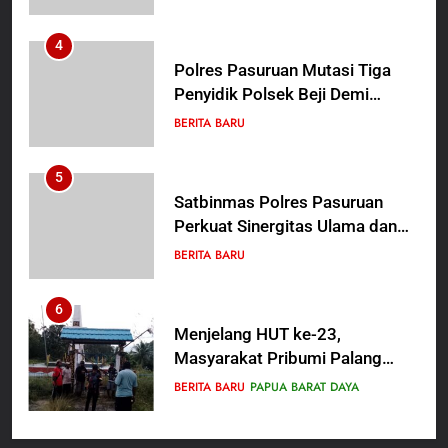
Proses Penyidikan
5
Satbinmas Polres Pasuruan
Perkuat Sinergitas Ulama dan
Umara Melalui Program Rabu
BERITA BARU
Berguru di Ponpes Dalwa
6
Menjelang HUT ke-23,
Masyarakat Pribumi Palang
Tugu Sejarah Trikora
BERITA BARU
PAPUA BARAT DAYA
Teminabuan
7
Polres Pasuruan Nonjobkan
Anggota Reskrim Polsek Beji,
Wujud Komitmen Transparansi
BERITA BARU
Penanganan Dugaan
Penganiayaan
8