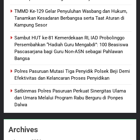
Penganiayaan
8
TMMD Ke-129 Gelar Penyuluhan Wasbang dan Hukum,
Dansatgas TMMD dan Ketua
Tanamkan Kesadaran Berbangsa serta Taat Aturan di
Persit Hadirkan Kebahagiaan
Kampung Sesor
bagi Mama-Mama dan Anak-
BERITA BARU
PAPUA BARAT DAYA
Anak Kampung Sesor
Sambut HUT ke-81 Kemerdekaan RI, IAD Probolinggo
Persembahkan “Hadiah Guru Mengabdi”: 100 Beasiswa
1
Pascasarjana bagi Guru Non-ASN sebagai Pahlawan
Oknum Polisi Kebon Jeruk Jadi
Bangsa
Backing Mafia Tanah Merampas
Hak Keluarga Ambar Witjaksono
BERITA BARU
HUKUM DAN KRIMINAL
Polres Pasuruan Mutasi Tiga Penyidik Polsek Beji Demi
Sutarman
Efektivitas dan Kelancaran Proses Penyidikan
2
Satbinmas Polres Pasuruan Perkuat Sinergitas Ulama
TMMD Ke-129 Gelar Penyuluhan
dan Umara Melalui Program Rabu Berguru di Ponpes
Wasbang dan Hukum,
Dalwa
Tanamkan Kesadaran
BERITA BARU
PAPUA BARAT DAYA
Berbangsa serta Taat Aturan di
Kampung Sesor
Archives
3
Sambut HUT ke-81