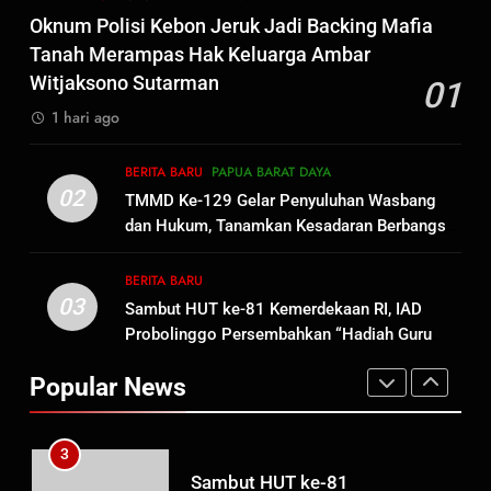
Penganiayaan
8
Oknum Polisi Kebon Jeruk Jadi Backing Mafia
Dansatgas TMMD dan Ketua
Tanah Merampas Hak Keluarga Ambar
Persit Hadirkan Kebahagiaan
Witjaksono Sutarman
01
bagi Mama-Mama dan Anak-
BERITA BARU
PAPUA BARAT DAYA
1 hari ago
Anak Kampung Sesor
1
BERITA BARU
PAPUA BARAT DAYA
Oknum Polisi Kebon Jeruk Jadi
02
TMMD Ke-129 Gelar Penyuluhan Wasbang
Backing Mafia Tanah Merampas
dan Hukum, Tanamkan Kesadaran Berbangsa
Hak Keluarga Ambar Witjaksono
BERITA BARU
HUKUM DAN KRIMINAL
serta Taat Aturan di Kampung Sesor
Sutarman
BERITA BARU
03
Sambut HUT ke-81 Kemerdekaan RI, IAD
2
Probolinggo Persembahkan “Hadiah Guru
TMMD Ke-129 Gelar Penyuluhan
Mengabdi”: 100 Beasiswa Pascasarjana bagi
Wasbang dan Hukum,
Popular News
Guru Non-ASN sebagai Pahlawan Bangsa
Tanamkan Kesadaran
BERITA BARU
PAPUA BARAT DAYA
Berbangsa serta Taat Aturan di
Kampung Sesor
3
Sambut HUT ke-81