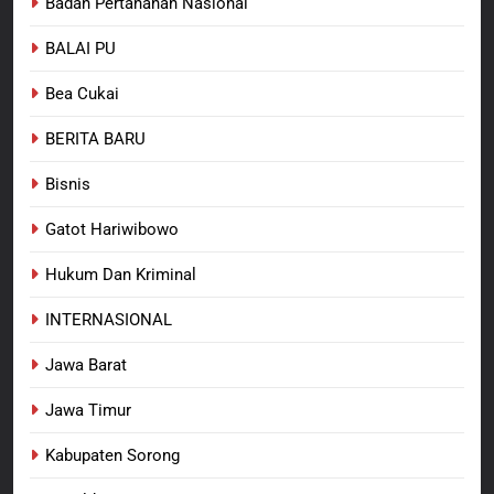
Badan Pertanahan Nasional
Teminabuan
BALAI PU
7
Polres Pasuruan Nonjobkan
Bea Cukai
Anggota Reskrim Polsek Beji,
Wujud Komitmen Transparansi
BERITA BARU
BERITA BARU
Penanganan Dugaan
Penganiayaan
Bisnis
8
Dansatgas TMMD dan Ketua
Gatot Hariwibowo
Persit Hadirkan Kebahagiaan
bagi Mama-Mama dan Anak-
Hukum Dan Kriminal
BERITA BARU
PAPUA BARAT DAYA
Anak Kampung Sesor
INTERNASIONAL
Jawa Barat
Jawa Timur
Kabupaten Sorong