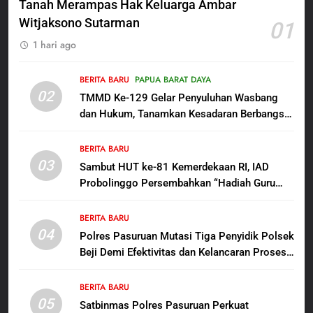
Berguru di Ponpes Dalwa
Tanah Merampas Hak Keluarga Ambar
Witjaksono Sutarman
01
6
1 hari ago
Menjelang HUT ke-23,
Masyarakat Pribumi Palang
Tugu Sejarah Trikora
BERITA BARU
PAPUA BARAT DAYA
BERITA BARU
PAPUA BARAT DAYA
02
Teminabuan
TMMD Ke-129 Gelar Penyuluhan Wasbang
dan Hukum, Tanamkan Kesadaran Berbangsa
7
serta Taat Aturan di Kampung Sesor
Polres Pasuruan Nonjobkan
BERITA BARU
Anggota Reskrim Polsek Beji,
03
Sambut HUT ke-81 Kemerdekaan RI, IAD
Wujud Komitmen Transparansi
BERITA BARU
Probolinggo Persembahkan “Hadiah Guru
Penanganan Dugaan
Mengabdi”: 100 Beasiswa Pascasarjana bagi
Penganiayaan
8
Guru Non-ASN sebagai Pahlawan Bangsa
BERITA BARU
Dansatgas TMMD dan Ketua
04
Polres Pasuruan Mutasi Tiga Penyidik Polsek
Persit Hadirkan Kebahagiaan
Beji Demi Efektivitas dan Kelancaran Proses
bagi Mama-Mama dan Anak-
BERITA BARU
PAPUA BARAT DAYA
Penyidikan
Anak Kampung Sesor
BERITA BARU
05
1
Satbinmas Polres Pasuruan Perkuat