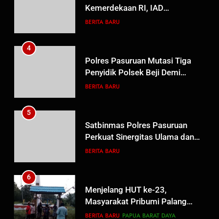
Kemerdekaan RI, IAD
Probolinggo Persembahkan
BERITA BARU
“Hadiah Guru Mengabdi”: 100
Beasiswa Pascasarjana bagi
4
Guru Non-ASN sebagai
Polres Pasuruan Mutasi Tiga
Pahlawan Bangsa
Penyidik Polsek Beji Demi
Efektivitas dan Kelancaran
BERITA BARU
Proses Penyidikan
5
Satbinmas Polres Pasuruan
Perkuat Sinergitas Ulama dan
Umara Melalui Program Rabu
BERITA BARU
Berguru di Ponpes Dalwa
6
Menjelang HUT ke-23,
Masyarakat Pribumi Palang
Tugu Sejarah Trikora
BERITA BARU
PAPUA BARAT DAYA