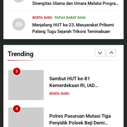
Sinergitas Ulama dan Umara Melalui Program
Oknum Polisi Kebon Jeruk Jadi
Rabu Berguru di Ponpes Dalwa
Backing Mafia Tanah Merampas
Hak Keluarga Ambar Witjaksono
BERITA BARU
PAPUA BARAT DAYA
BERITA BARU
HUKUM DAN KRIMINAL
06
Sutarman
Menjelang HUT ke-23, Masyarakat Pribumi
Palang Tugu Sejarah Trikora Teminabuan
2
TMMD Ke-129 Gelar Penyuluhan
Wasbang dan Hukum,
Trending
Tanamkan Kesadaran
BERITA BARU
PAPUA BARAT DAYA
Berbangsa serta Taat Aturan di
Kampung Sesor
3
Sambut HUT ke-81
Kemerdekaan RI, IAD
Probolinggo Persembahkan
BERITA BARU
“Hadiah Guru Mengabdi”: 100
Beasiswa Pascasarjana bagi
4
Guru Non-ASN sebagai
Polres Pasuruan Mutasi Tiga
Pahlawan Bangsa
Penyidik Polsek Beji Demi