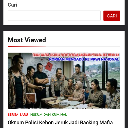
Cari
CARI
Most Viewed
5
Satbinmas Polres Pasuruan
BERITA BARU
HUKUM DAN KRIMINAL
Perkuat Sinergitas Ulama dan
Oknum Polisi Kebon Jeruk Jadi Backing Mafia
Umara Melalui Program Rabu
BERITA BARU