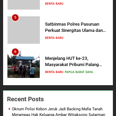
Efektivitas dan Kelancaran
BERITA BARU
Proses Penyidikan
5
Satbinmas Polres Pasuruan
Perkuat Sinergitas Ulama dan
Umara Melalui Program Rabu
BERITA BARU
Berguru di Ponpes Dalwa
6
Menjelang HUT ke-23,
Masyarakat Pribumi Palang
Tugu Sejarah Trikora
BERITA BARU
PAPUA BARAT DAYA
Teminabuan
7
Polres Pasuruan Nonjobkan
Recent Posts
Anggota Reskrim Polsek Beji,
Wujud Komitmen Transparansi
BERITA BARU
Oknum Polisi Kebon Jeruk Jadi Backing Mafia Tanah
Penanganan Dugaan
Merampas Hak Keluarga Ambar Witjaksono Sutarman