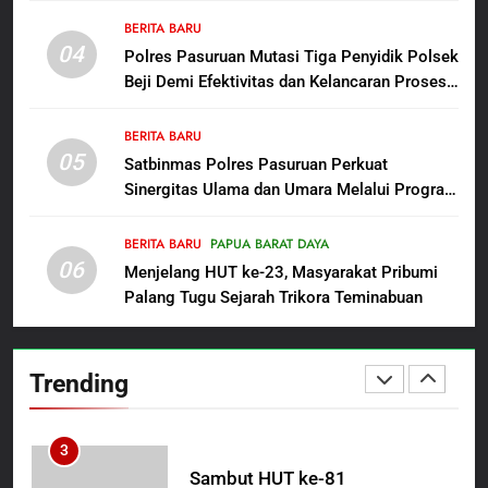
Penganiayaan
8
Guru Non-ASN sebagai Pahlawan Bangsa
BERITA BARU
Dansatgas TMMD dan Ketua
04
Polres Pasuruan Mutasi Tiga Penyidik Polsek
Persit Hadirkan Kebahagiaan
Beji Demi Efektivitas dan Kelancaran Proses
bagi Mama-Mama dan Anak-
BERITA BARU
PAPUA BARAT DAYA
Penyidikan
Anak Kampung Sesor
BERITA BARU
05
1
Satbinmas Polres Pasuruan Perkuat
Sinergitas Ulama dan Umara Melalui Program
Oknum Polisi Kebon Jeruk Jadi
Rabu Berguru di Ponpes Dalwa
Backing Mafia Tanah Merampas
Hak Keluarga Ambar Witjaksono
BERITA BARU
PAPUA BARAT DAYA
BERITA BARU
HUKUM DAN KRIMINAL
06
Sutarman
Menjelang HUT ke-23, Masyarakat Pribumi
Palang Tugu Sejarah Trikora Teminabuan
2
TMMD Ke-129 Gelar Penyuluhan
Wasbang dan Hukum,
Trending
Tanamkan Kesadaran
BERITA BARU
PAPUA BARAT DAYA
Berbangsa serta Taat Aturan di
Kampung Sesor
3
Sambut HUT ke-81