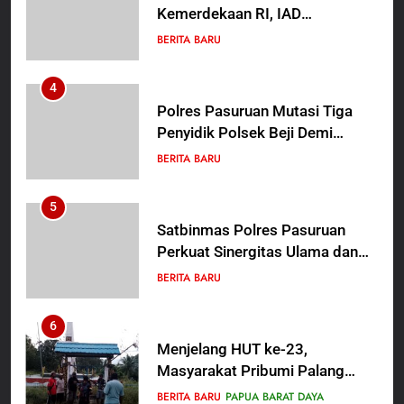
Kemerdekaan RI, IAD
Probolinggo Persembahkan
BERITA BARU
“Hadiah Guru Mengabdi”: 100
Beasiswa Pascasarjana bagi
4
Guru Non-ASN sebagai
Polres Pasuruan Mutasi Tiga
Pahlawan Bangsa
Penyidik Polsek Beji Demi
Efektivitas dan Kelancaran
BERITA BARU
Proses Penyidikan
5
Satbinmas Polres Pasuruan
Perkuat Sinergitas Ulama dan
Umara Melalui Program Rabu
BERITA BARU
Berguru di Ponpes Dalwa
6
Menjelang HUT ke-23,
Masyarakat Pribumi Palang
Tugu Sejarah Trikora
BERITA BARU
PAPUA BARAT DAYA