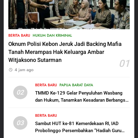
5
Satbinmas Polres Pasuruan
BERITA BARU
HUKUM DAN KRIMINAL
Perkuat Sinergitas Ulama dan
Oknum Polisi Kebon Jeruk Jadi Backing Mafia
Umara Melalui Program Rabu
BERITA BARU
Berguru di Ponpes Dalwa
Tanah Merampas Hak Keluarga Ambar
Witjaksono Sutarman
01
6
4 jam ago
Menjelang HUT ke-23,
Masyarakat Pribumi Palang
Tugu Sejarah Trikora
BERITA BARU
PAPUA BARAT DAYA
BERITA BARU
PAPUA BARAT DAYA
02
Teminabuan
TMMD Ke-129 Gelar Penyuluhan Wasbang
dan Hukum, Tanamkan Kesadaran Berbangsa
7
serta Taat Aturan di Kampung Sesor
Polres Pasuruan Nonjobkan
BERITA BARU
Anggota Reskrim Polsek Beji,
03
Sambut HUT ke-81 Kemerdekaan RI, IAD
Wujud Komitmen Transparansi
BERITA BARU
Probolinggo Persembahkan “Hadiah Guru
Penanganan Dugaan
Mengabdi”: 100 Beasiswa Pascasarjana bagi