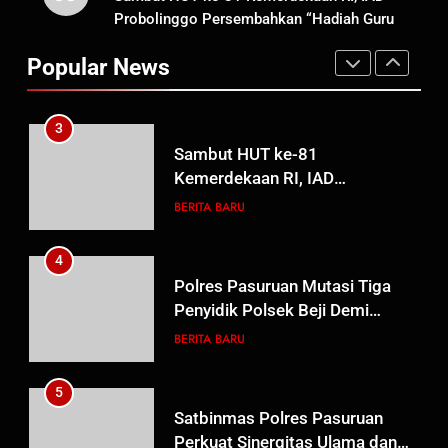
Probolinggo Persembahkan “Hadiah Guru
TMMD Ke-129 Gelar Penyuluhan
Mengabdi”: 100 Beasiswa Pascasarjana bagi
Wasbang dan Hukum,
Popular News
Guru Non-ASN sebagai Pahlawan Bangsa
Tanamkan Kesadaran
BERITA BARU
PAPUA BARAT DAYA
Berbangsa serta Taat Aturan di
Kampung Sesor
3
Sambut HUT ke-81
Kemerdekaan RI, IAD
Probolinggo Persembahkan
BERITA BARU
“Hadiah Guru Mengabdi”: 100
Beasiswa Pascasarjana bagi
4
Guru Non-ASN sebagai
Polres Pasuruan Mutasi Tiga
Pahlawan Bangsa
Penyidik Polsek Beji Demi
Efektivitas dan Kelancaran
BERITA BARU
Proses Penyidikan
5
Satbinmas Polres Pasuruan
Perkuat Sinergitas Ulama dan