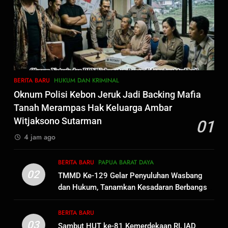
Teminabuan
7
Polres Pasuruan Nonjobkan
Anggota Reskrim Polsek Beji,
Wujud Komitmen Transparansi
BERITA BARU
Penanganan Dugaan
BERITA BARU
HUKUM DAN KRIMINAL
Penganiayaan
8
Oknum Polisi Kebon Jeruk Jadi Backing Mafia
Dansatgas TMMD dan Ketua
Tanah Merampas Hak Keluarga Ambar
Persit Hadirkan Kebahagiaan
Witjaksono Sutarman
01
bagi Mama-Mama dan Anak-
BERITA BARU
PAPUA BARAT DAYA
4 jam ago
Anak Kampung Sesor
1
BERITA BARU
PAPUA BARAT DAYA
Oknum Polisi Kebon Jeruk Jadi
02
TMMD Ke-129 Gelar Penyuluhan Wasbang
Backing Mafia Tanah Merampas
dan Hukum, Tanamkan Kesadaran Berbangsa
Hak Keluarga Ambar Witjaksono
BERITA BARU
HUKUM DAN KRIMINAL
serta Taat Aturan di Kampung Sesor
Sutarman
BERITA BARU
03
Sambut HUT ke-81 Kemerdekaan RI, IAD
2