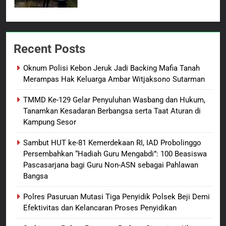
Teminabuan
7
Polres Pasuruan Nonjobkan
Recent Posts
Anggota Reskrim Polsek Beji,
Wujud Komitmen Transparansi
BERITA BARU
Oknum Polisi Kebon Jeruk Jadi Backing Mafia Tanah
Penanganan Dugaan
Merampas Hak Keluarga Ambar Witjaksono Sutarman
Penganiayaan
8
TMMD Ke-129 Gelar Penyuluhan Wasbang dan Hukum,
Dansatgas TMMD dan Ketua
Tanamkan Kesadaran Berbangsa serta Taat Aturan di
Persit Hadirkan Kebahagiaan
Kampung Sesor
bagi Mama-Mama dan Anak-
BERITA BARU
PAPUA BARAT DAYA
Anak Kampung Sesor
Sambut HUT ke-81 Kemerdekaan RI, IAD Probolinggo
Persembahkan “Hadiah Guru Mengabdi”: 100 Beasiswa
1
Pascasarjana bagi Guru Non-ASN sebagai Pahlawan
Oknum Polisi Kebon Jeruk Jadi
Bangsa
Backing Mafia Tanah Merampas
Hak Keluarga Ambar Witjaksono
BERITA BARU
HUKUM DAN KRIMINAL
Polres Pasuruan Mutasi Tiga Penyidik Polsek Beji Demi
Sutarman
Efektivitas dan Kelancaran Proses Penyidikan
2