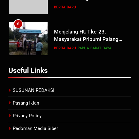
Umara Melalui Program Rabu
BERITA BARU
Berguru di Ponpes Dalwa
6
Menjelang HUT ke-23,
Masyarakat Pribumi Palang
Tugu Sejarah Trikora
BERITA BARU
PAPUA BARAT DAYA
Teminabuan
7
Useful Links
Polres Pasuruan Nonjobkan
Anggota Reskrim Polsek Beji,
Wujud Komitmen Transparansi
BERITA BARU
SUSUNAN REDAKSI
Penanganan Dugaan
Penganiayaan
Pasang Iklan
8
Dansatgas TMMD dan Ketua
Privacy Policy
Persit Hadirkan Kebahagiaan
bagi Mama-Mama dan Anak-
Pedoman Media Siber
BERITA BARU
PAPUA BARAT DAYA
Anak Kampung Sesor