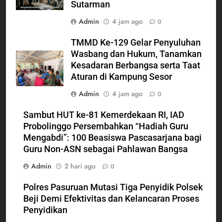
Sutarman
Admin
4 jam ago
0
TMMD Ke-129 Gelar Penyuluhan
Wasbang dan Hukum, Tanamkan
Kesadaran Berbangsa serta Taat
Aturan di Kampung Sesor
Admin
4 jam ago
0
Sambut HUT ke-81 Kemerdekaan RI, IAD
Probolinggo Persembahkan “Hadiah Guru
Mengabdi”: 100 Beasiswa Pascasarjana bagi
Guru Non-ASN sebagai Pahlawan Bangsa
Admin
2 hari ago
0
Polres Pasuruan Mutasi Tiga Penyidik Polsek
Beji Demi Efektivitas dan Kelancaran Proses
Penyidikan