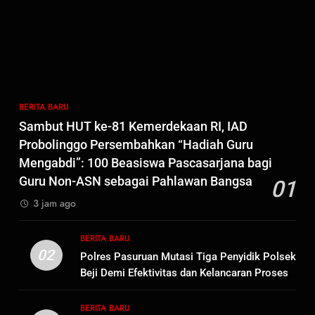
bagi Mama-Mama dan Anak-
BERITA BARU
PAPUA BARAT DAYA
Anak Kampung Sesor
7
Kepala Suku Besar Moi Sorong
Raya: Proses Seleksi Sekda
Kabupaten Sorong Tidak Sah
BERITA BARU
KABUPATEN SORONG
BERITA BARU
dan Melanggar Aturan
Sambut HUT ke-81 Kemerdekaan RI, IAD
8
Probolinggo Persembahkan “Hadiah Guru
Polres Pasuruan Beri Klarifikasi
Mengabdi”: 100 Beasiswa Pascasarjana bagi
Meninggalnya Korban Diduga
Guru Non-ASN sebagai Pahlawan Bangsa
01
Tersangka Judol, Komitmen
BERITA BARU
3 jam ago
Usut Tuntas dan Transparan
1
BERITA BARU
Sambut HUT ke-81
02
Polres Pasuruan Mutasi Tiga Penyidik Polsek
Kemerdekaan RI, IAD
Beji Demi Efektivitas dan Kelancaran Proses
Probolinggo Persembahkan
BERITA BARU
Penyidikan
“Hadiah Guru Mengabdi”: 100
BERITA BARU