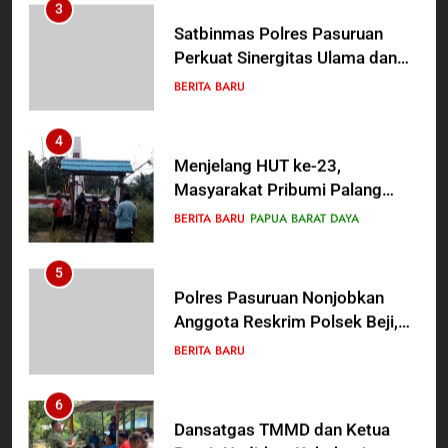
Perkuat Sinergitas Ulama dan
Umara Melalui Program Rabu
BERITA BARU
Berguru di Ponpes Dalwa
4
Menjelang HUT ke-23,
Masyarakat Pribumi Palang
Tugu Sejarah Trikora
BERITA BARU
PAPUA BARAT DAYA
Teminabuan
5
Polres Pasuruan Nonjobkan
Anggota Reskrim Polsek Beji,
Wujud Komitmen Transparansi
BERITA BARU
Penanganan Dugaan
Penganiayaan
6
Dansatgas TMMD dan Ketua
Persit Hadirkan Kebahagiaan
bagi Mama-Mama dan Anak-
BERITA BARU
PAPUA BARAT DAYA