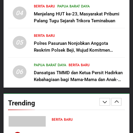
8
BERITA BARU
PAPUA BARAT DAYA
Polres Pasuruan Beri Klarifikasi
04
Menjelang HUT ke-23, Masyarakat Pribumi
Meninggalnya Korban Diduga
Palang Tugu Sejarah Trikora Teminabuan
Tersangka Judol, Komitmen
BERITA BARU
Usut Tuntas dan Transparan
BERITA BARU
05
1
Polres Pasuruan Nonjobkan Anggota
Reskrim Polsek Beji, Wujud Komitmen
Sambut HUT ke-81
Transparansi Penanganan Dugaan
Kemerdekaan RI, IAD
Penganiayaan
Probolinggo Persembahkan
PAPUA BARAT DAYA
BERITA BARU
BERITA BARU
06
“Hadiah Guru Mengabdi”: 100
Dansatgas TMMD dan Ketua Persit Hadirkan
Beasiswa Pascasarjana bagi
Kebahagiaan bagi Mama-Mama dan Anak-
2
Guru Non-ASN sebagai
Anak Kampung Sesor
Polres Pasuruan Mutasi Tiga
Pahlawan Bangsa
Penyidik Polsek Beji Demi
Trending
Efektivitas dan Kelancaran
BERITA BARU
Proses Penyidikan
3
Satbinmas Polres Pasuruan