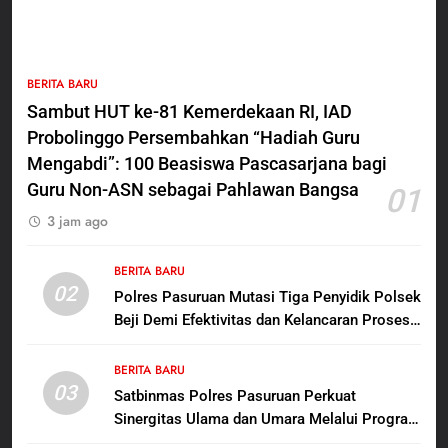
5
BERITA BARU
Polres Pasuruan Nonjobkan
Sambut HUT ke-81 Kemerdekaan RI, IAD
Anggota Reskrim Polsek Beji,
Probolinggo Persembahkan “Hadiah Guru
Wujud Komitmen Transparansi
BERITA BARU
Penanganan Dugaan
Mengabdi”: 100 Beasiswa Pascasarjana bagi
Penganiayaan
Guru Non-ASN sebagai Pahlawan Bangsa
01
6
3 jam ago
Dansatgas TMMD dan Ketua
Persit Hadirkan Kebahagiaan
bagi Mama-Mama dan Anak-
BERITA BARU
BERITA BARU
PAPUA BARAT DAYA
02
Anak Kampung Sesor
Polres Pasuruan Mutasi Tiga Penyidik Polsek
Beji Demi Efektivitas dan Kelancaran Proses
7
Penyidikan
Kepala Suku Besar Moi Sorong
BERITA BARU
Raya: Proses Seleksi Sekda
03
Satbinmas Polres Pasuruan Perkuat
Kabupaten Sorong Tidak Sah
BERITA BARU
KABUPATEN SORONG
Sinergitas Ulama dan Umara Melalui Program
dan Melanggar Aturan
Rabu Berguru di Ponpes Dalwa