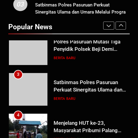
Beasiswa Pascasarjana bagi
03
Satbinmas Polres Pasuruan Perkuat
2
Guru Non-ASN sebagai
Sinergitas Ulama dan Umara Melalui Program
Polres Pasuruan Mutasi Tiga
Pahlawan Bangsa
Rabu Berguru di Ponpes Dalwa
Penyidik Polsek Beji Demi
Popular News
Efektivitas dan Kelancaran
BERITA BARU
Proses Penyidikan
3
Satbinmas Polres Pasuruan
Perkuat Sinergitas Ulama dan
Umara Melalui Program Rabu
BERITA BARU
Berguru di Ponpes Dalwa
4
Menjelang HUT ke-23,
Masyarakat Pribumi Palang
Tugu Sejarah Trikora
BERITA BARU
PAPUA BARAT DAYA
Teminabuan
5
Polres Pasuruan Nonjobkan