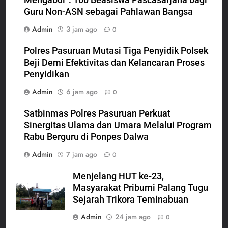
Guru Non-ASN sebagai Pahlawan Bangsa
Admin
3 jam ago
0
Polres Pasuruan Mutasi Tiga Penyidik Polsek
Beji Demi Efektivitas dan Kelancaran Proses
Penyidikan
Admin
6 jam ago
0
Satbinmas Polres Pasuruan Perkuat
Sinergitas Ulama dan Umara Melalui Program
Rabu Berguru di Ponpes Dalwa
Admin
7 jam ago
0
Menjelang HUT ke-23,
Masyarakat Pribumi Palang Tugu
Sejarah Trikora Teminabuan
Admin
24 jam ago
0