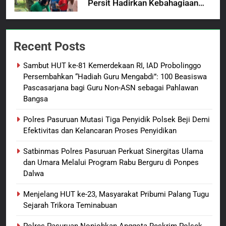
Anak Kampung Sesor
7
Kepala Suku Besar Moi Sorong
Recent Posts
Raya: Proses Seleksi Sekda
Kabupaten Sorong Tidak Sah
BERITA BARU
KABUPATEN SORONG
Sambut HUT ke-81 Kemerdekaan RI, IAD Probolinggo
dan Melanggar Aturan
Persembahkan “Hadiah Guru Mengabdi”: 100 Beasiswa
8
Pascasarjana bagi Guru Non-ASN sebagai Pahlawan
Bangsa
Polres Pasuruan Beri Klarifikasi
Meninggalnya Korban Diduga
Polres Pasuruan Mutasi Tiga Penyidik Polsek Beji Demi
Tersangka Judol, Komitmen
BERITA BARU
Efektivitas dan Kelancaran Proses Penyidikan
Usut Tuntas dan Transparan
Satbinmas Polres Pasuruan Perkuat Sinergitas Ulama
1
dan Umara Melalui Program Rabu Berguru di Ponpes
Sambut HUT ke-81
Dalwa
Kemerdekaan RI, IAD
Probolinggo Persembahkan
BERITA BARU
Menjelang HUT ke-23, Masyarakat Pribumi Palang Tugu
“Hadiah Guru Mengabdi”: 100
Sejarah Trikora Teminabuan
Beasiswa Pascasarjana bagi
2
Polres Pasuruan Nonjobkan Anggota Reskrim Polsek