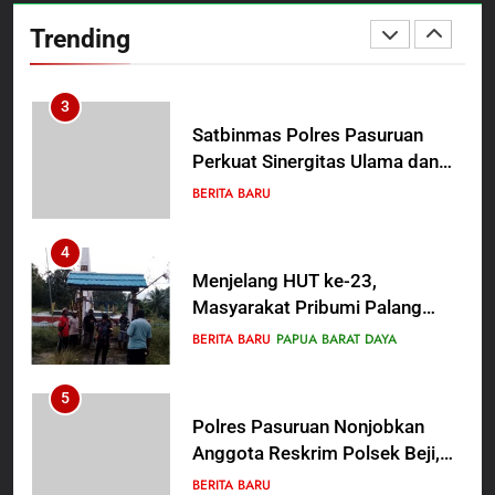
Pahlawan Bangsa
Penyidik Polsek Beji Demi
Trending
Efektivitas dan Kelancaran
BERITA BARU
Proses Penyidikan
3
Satbinmas Polres Pasuruan
Perkuat Sinergitas Ulama dan
Umara Melalui Program Rabu
BERITA BARU
Berguru di Ponpes Dalwa
4
Menjelang HUT ke-23,
Masyarakat Pribumi Palang
Tugu Sejarah Trikora
BERITA BARU
PAPUA BARAT DAYA
Teminabuan
5
Polres Pasuruan Nonjobkan
Anggota Reskrim Polsek Beji,
Wujud Komitmen Transparansi
BERITA BARU