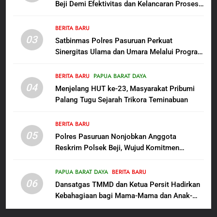
Beji Demi Efektivitas dan Kelancaran Proses
7
Penyidikan
Kepala Suku Besar Moi Sorong
BERITA BARU
Raya: Proses Seleksi Sekda
03
Satbinmas Polres Pasuruan Perkuat
Kabupaten Sorong Tidak Sah
BERITA BARU
KABUPATEN SORONG
Sinergitas Ulama dan Umara Melalui Program
dan Melanggar Aturan
Rabu Berguru di Ponpes Dalwa
8
BERITA BARU
PAPUA BARAT DAYA
Polres Pasuruan Beri Klarifikasi
04
Menjelang HUT ke-23, Masyarakat Pribumi
Meninggalnya Korban Diduga
Palang Tugu Sejarah Trikora Teminabuan
Tersangka Judol, Komitmen
BERITA BARU
Usut Tuntas dan Transparan
BERITA BARU
05
1
Polres Pasuruan Nonjobkan Anggota
Reskrim Polsek Beji, Wujud Komitmen
Sambut HUT ke-81
Transparansi Penanganan Dugaan
Kemerdekaan RI, IAD
Penganiayaan
Probolinggo Persembahkan
PAPUA BARAT DAYA
BERITA BARU
BERITA BARU
06
“Hadiah Guru Mengabdi”: 100
Dansatgas TMMD dan Ketua Persit Hadirkan
Beasiswa Pascasarjana bagi
Kebahagiaan bagi Mama-Mama dan Anak-
2
Guru Non-ASN sebagai
Anak Kampung Sesor
Polres Pasuruan Mutasi Tiga