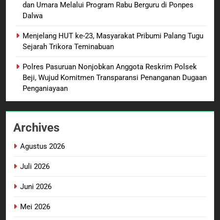
dan Umara Melalui Program Rabu Berguru di Ponpes
Sambut HUT ke-81
Dalwa
Kemerdekaan RI, IAD
Probolinggo Persembahkan
BERITA BARU
Menjelang HUT ke-23, Masyarakat Pribumi Palang Tugu
“Hadiah Guru Mengabdi”: 100
Sejarah Trikora Teminabuan
Beasiswa Pascasarjana bagi
2
Polres Pasuruan Nonjobkan Anggota Reskrim Polsek
Guru Non-ASN sebagai
Polres Pasuruan Mutasi Tiga
Beji, Wujud Komitmen Transparansi Penanganan Dugaan
Pahlawan Bangsa
Penyidik Polsek Beji Demi
Penganiayaan
Efektivitas dan Kelancaran
BERITA BARU
Proses Penyidikan
Archives
3
Satbinmas Polres Pasuruan
Agustus 2026
Perkuat Sinergitas Ulama dan
Umara Melalui Program Rabu
BERITA BARU
Juli 2026
Berguru di Ponpes Dalwa
Juni 2026
4
Menjelang HUT ke-23,
Mei 2026
Masyarakat Pribumi Palang