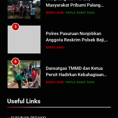
Masyarakat Pribumi Palang
Tugu Sejarah Trikora
BERITA BARU
PAPUA BARAT DAYA
Teminabuan
5
Polres Pasuruan Nonjobkan
Anggota Reskrim Polsek Beji,
Wujud Komitmen Transparansi
BERITA BARU
Penanganan Dugaan
Penganiayaan
6
Dansatgas TMMD dan Ketua
Persit Hadirkan Kebahagiaan
bagi Mama-Mama dan Anak-
BERITA BARU
PAPUA BARAT DAYA
Anak Kampung Sesor
7
Useful Links
Kepala Suku Besar Moi Sorong
Raya: Proses Seleksi Sekda
Kabupaten Sorong Tidak Sah
BERITA BARU
KABUPATEN SORONG