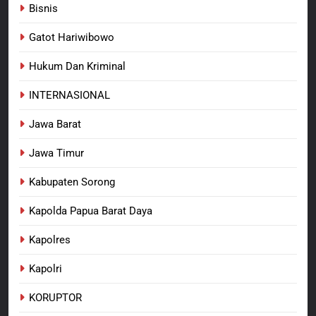
Bisnis
8
Polres Pasuruan Beri Klarifikasi
Gatot Hariwibowo
Meninggalnya Korban Diduga
Tersangka Judol, Komitmen
Hukum Dan Kriminal
BERITA BARU
Usut Tuntas dan Transparan
INTERNASIONAL
Jawa Barat
Jawa Timur
Kabupaten Sorong
Kapolda Papua Barat Daya
Kapolres
Kapolri
KORUPTOR