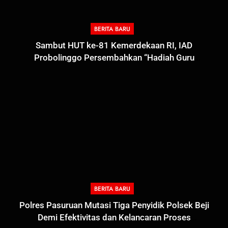
BERITA BARU
Sambut HUT ke-81 Kemerdekaan RI, IAD
Probolinggo Persembahkan “Hadiah Guru
Mengabdi”: 100 Beasiswa Pascasarjana bagi Guru
Non-ASN sebagai Pahlawan Bangsa
BERITA BARU
5
Polres Pasuruan Mutasi Tiga Penyidik Polsek Beji
Polres Pasuruan Nonjobkan
Demi Efektivitas dan Kelancaran Proses
Anggota Reskrim Polsek Beji,