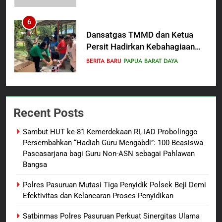
Penanganan Dugaan
Penganiayaan
6
Dansatgas TMMD dan Ketua
Persit Hadirkan Kebahagiaan
bagi Mama-Mama dan Anak-
BERITA BARU
PAPUA BARAT DAYA
Anak Kampung Sesor
7
Kepala Suku Besar Moi Sorong
Recent Posts
Raya: Proses Seleksi Sekda
Kabupaten Sorong Tidak Sah
BERITA BARU
KABUPATEN SORONG
Sambut HUT ke-81 Kemerdekaan RI, IAD Probolinggo
dan Melanggar Aturan
Persembahkan “Hadiah Guru Mengabdi”: 100 Beasiswa
8
Pascasarjana bagi Guru Non-ASN sebagai Pahlawan
Bangsa
Polres Pasuruan Beri Klarifikasi
Meninggalnya Korban Diduga
Polres Pasuruan Mutasi Tiga Penyidik Polsek Beji Demi
Tersangka Judol, Komitmen
BERITA BARU
Efektivitas dan Kelancaran Proses Penyidikan
Usut Tuntas dan Transparan
Satbinmas Polres Pasuruan Perkuat Sinergitas Ulama
1