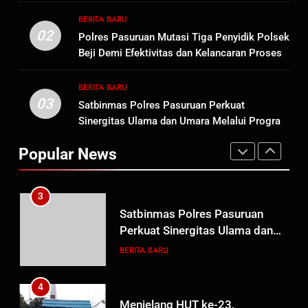
1
BERITA BARU
Sambut HUT ke-81
02
Polres Pasuruan Mutasi Tiga Penyidik Polsek
Kemerdekaan RI, IAD
Beji Demi Efektivitas dan Kelancaran Proses
Probolinggo Persembahkan
BERITA BARU
Penyidikan
“Hadiah Guru Mengabdi”: 100
BERITA BARU
Beasiswa Pascasarjana bagi
03
Satbinmas Polres Pasuruan Perkuat
2
Guru Non-ASN sebagai
Sinergitas Ulama dan Umara Melalui Program
Polres Pasuruan Mutasi Tiga
Pahlawan Bangsa
Rabu Berguru di Ponpes Dalwa
Penyidik Polsek Beji Demi
Popular News
Efektivitas dan Kelancaran
BERITA BARU
Proses Penyidikan
3
Satbinmas Polres Pasuruan
Perkuat Sinergitas Ulama dan
Umara Melalui Program Rabu
BERITA BARU
Berguru di Ponpes Dalwa
4
Menjelang HUT ke-23,