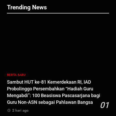
Penyidikan
Wujud Komitmen Transparansi
BERITA BARU
Trending News
Penanganan Dugaan
Penganiayaan
6
Dansatgas TMMD dan Ketua
Persit Hadirkan Kebahagiaan
bagi Mama-Mama dan Anak-
BERITA BARU
PAPUA BARAT DAYA
Anak Kampung Sesor
7
Kepala Suku Besar Moi Sorong
Raya: Proses Seleksi Sekda
Kabupaten Sorong Tidak Sah
BERITA BARU
KABUPATEN SORONG
BERITA BARU
dan Melanggar Aturan
Sambut HUT ke-81 Kemerdekaan RI, IAD
8
Probolinggo Persembahkan “Hadiah Guru
Polres Pasuruan Beri Klarifikasi
Mengabdi”: 100 Beasiswa Pascasarjana bagi
Meninggalnya Korban Diduga
Guru Non-ASN sebagai Pahlawan Bangsa
01
Tersangka Judol, Komitmen
BERITA BARU
2 hari ago
Usut Tuntas dan Transparan