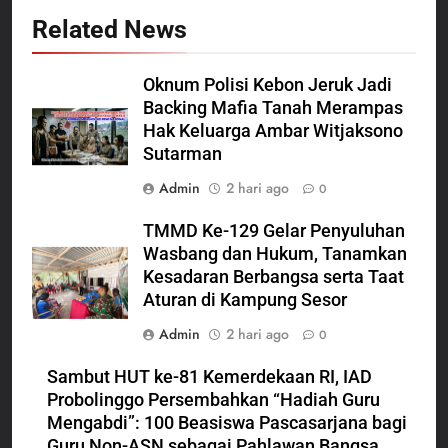
Related News
Oknum Polisi Kebon Jeruk Jadi
Backing Mafia Tanah Merampas
Hak Keluarga Ambar Witjaksono
Sutarman
Admin
2 hari ago
0
TMMD Ke-129 Gelar Penyuluhan
Wasbang dan Hukum, Tanamkan
Kesadaran Berbangsa serta Taat
Aturan di Kampung Sesor
Admin
2 hari ago
0
Sambut HUT ke-81 Kemerdekaan RI, IAD
Probolinggo Persembahkan “Hadiah Guru
Mengabdi”: 100 Beasiswa Pascasarjana bagi
Guru Non-ASN sebagai Pahlawan Bangsa