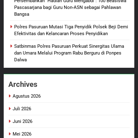
Persembahkan “Hadiah Guru Mengabdi”: 100 Beasiswa
1
Pascasarjana bagi Guru Non-ASN sebagai Pahlawan
Oknum Polisi Kebon Jeruk Jadi
Bangsa
Backing Mafia Tanah Merampas
Hak Keluarga Ambar Witjaksono
BERITA BARU
HUKUM DAN KRIMINAL
Polres Pasuruan Mutasi Tiga Penyidik Polsek Beji Demi
Sutarman
Efektivitas dan Kelancaran Proses Penyidikan
2
Satbinmas Polres Pasuruan Perkuat Sinergitas Ulama
TMMD Ke-129 Gelar Penyuluhan
dan Umara Melalui Program Rabu Berguru di Ponpes
Wasbang dan Hukum,
Dalwa
Tanamkan Kesadaran
BERITA BARU
PAPUA BARAT DAYA
Berbangsa serta Taat Aturan di
Kampung Sesor
Archives
3
Sambut HUT ke-81
Agustus 2026
Kemerdekaan RI, IAD
Probolinggo Persembahkan
BERITA BARU
Juli 2026
“Hadiah Guru Mengabdi”: 100
Beasiswa Pascasarjana bagi
Juni 2026
4
Guru Non-ASN sebagai
Polres Pasuruan Mutasi Tiga
Mei 2026
Pahlawan Bangsa