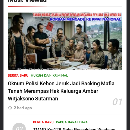
5
Satbinmas Polres Pasuruan
BERITA BARU
HUKUM DAN KRIMINAL
Perkuat Sinergitas Ulama dan
Oknum Polisi Kebon Jeruk Jadi Backing Mafia
Umara Melalui Program Rabu
BERITA BARU
Berguru di Ponpes Dalwa
Tanah Merampas Hak Keluarga Ambar
Witjaksono Sutarman
01
6
2 hari ago
Menjelang HUT ke-23,
Masyarakat Pribumi Palang
Tugu Sejarah Trikora
BERITA BARU
PAPUA BARAT DAYA
BERITA BARU
PAPUA BARAT DAYA
02
Teminabuan
TMMD Ke-129 Gelar Penyuluhan Wasbang