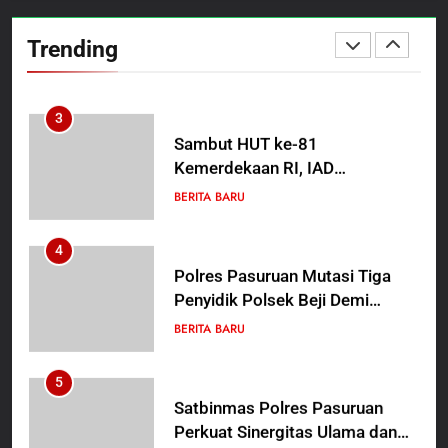
TMMD Ke-129 Gelar Penyuluhan
Wasbang dan Hukum,
Trending
Tanamkan Kesadaran
BERITA BARU
PAPUA BARAT DAYA
Berbangsa serta Taat Aturan di
Kampung Sesor
3
Sambut HUT ke-81
Kemerdekaan RI, IAD
Probolinggo Persembahkan
BERITA BARU
“Hadiah Guru Mengabdi”: 100
Beasiswa Pascasarjana bagi
4
Guru Non-ASN sebagai
Polres Pasuruan Mutasi Tiga
Pahlawan Bangsa
Penyidik Polsek Beji Demi
Efektivitas dan Kelancaran
BERITA BARU
Proses Penyidikan
5
Satbinmas Polres Pasuruan
Perkuat Sinergitas Ulama dan