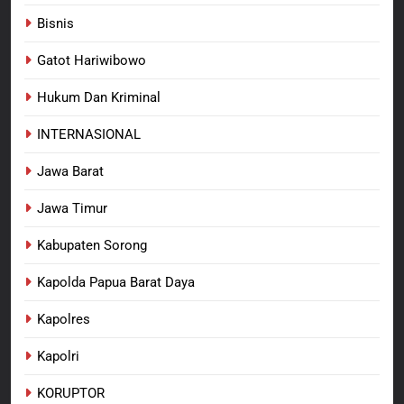
Penanganan Dugaan
Penganiayaan
Bisnis
8
Dansatgas TMMD dan Ketua
Gatot Hariwibowo
Persit Hadirkan Kebahagiaan
bagi Mama-Mama dan Anak-
Hukum Dan Kriminal
BERITA BARU
PAPUA BARAT DAYA
Anak Kampung Sesor
INTERNASIONAL
Jawa Barat
Jawa Timur
Kabupaten Sorong
Kapolda Papua Barat Daya
Kapolres
Kapolri
KORUPTOR