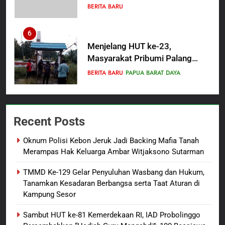
Umara Melalui Program Rabu
BERITA BARU
Berguru di Ponpes Dalwa
6
Menjelang HUT ke-23,
Masyarakat Pribumi Palang
Tugu Sejarah Trikora
BERITA BARU
PAPUA BARAT DAYA
Teminabuan
7
Polres Pasuruan Nonjobkan
Recent Posts
Anggota Reskrim Polsek Beji,
Wujud Komitmen Transparansi
BERITA BARU
Oknum Polisi Kebon Jeruk Jadi Backing Mafia Tanah
Penanganan Dugaan
Merampas Hak Keluarga Ambar Witjaksono Sutarman
Penganiayaan
8
TMMD Ke-129 Gelar Penyuluhan Wasbang dan Hukum,
Dansatgas TMMD dan Ketua
Tanamkan Kesadaran Berbangsa serta Taat Aturan di
Persit Hadirkan Kebahagiaan
Kampung Sesor
bagi Mama-Mama dan Anak-
BERITA BARU
PAPUA BARAT DAYA
Anak Kampung Sesor
Sambut HUT ke-81 Kemerdekaan RI, IAD Probolinggo