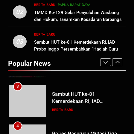
1
BERITA BARU
PAPUA BARAT DAYA
Oknum Polisi Kebon Jeruk Jadi
02
TMMD Ke-129 Gelar Penyuluhan Wasbang
Backing Mafia Tanah Merampas
dan Hukum, Tanamkan Kesadaran Berbangsa
Hak Keluarga Ambar Witjaksono
BERITA BARU
HUKUM DAN KRIMINAL
serta Taat Aturan di Kampung Sesor
Sutarman
BERITA BARU
03
Sambut HUT ke-81 Kemerdekaan RI, IAD
2
Probolinggo Persembahkan “Hadiah Guru
TMMD Ke-129 Gelar Penyuluhan
Mengabdi”: 100 Beasiswa Pascasarjana bagi
Wasbang dan Hukum,
Popular News
Guru Non-ASN sebagai Pahlawan Bangsa
Tanamkan Kesadaran
BERITA BARU
PAPUA BARAT DAYA
Berbangsa serta Taat Aturan di
Kampung Sesor
3
Sambut HUT ke-81
Kemerdekaan RI, IAD
Probolinggo Persembahkan
BERITA BARU
“Hadiah Guru Mengabdi”: 100
Beasiswa Pascasarjana bagi
4
Guru Non-ASN sebagai
Polres Pasuruan Mutasi Tiga
Pahlawan Bangsa