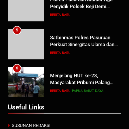
Penyidik Polsek Beji Demi
Efektivitas dan Kelancaran
BERITA BARU
Proses Penyidikan
5
Satbinmas Polres Pasuruan
Perkuat Sinergitas Ulama dan
Umara Melalui Program Rabu
BERITA BARU
Berguru di Ponpes Dalwa
6
Menjelang HUT ke-23,
Masyarakat Pribumi Palang
Tugu Sejarah Trikora
BERITA BARU
PAPUA BARAT DAYA
Teminabuan
7
Useful Links
Polres Pasuruan Nonjobkan
Anggota Reskrim Polsek Beji,
Wujud Komitmen Transparansi
BERITA BARU
SUSUNAN REDAKSI