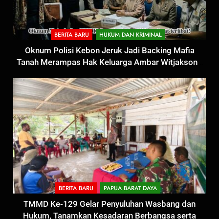
BERITA BARU
HUKUM DAN KRIMINAL
Oknum Polisi Kebon Jeruk Jadi Backing Mafia
Tanah Merampas Hak Keluarga Ambar Witjaksono
Sutarman
5
BERITA BARU
PAPUA BARAT DAYA
Satbinmas Polres Pasuruan
TMMD Ke-129 Gelar Penyuluhan Wasbang dan
Perkuat Sinergitas Ulama dan
Hukum, Tanamkan Kesadaran Berbangsa serta