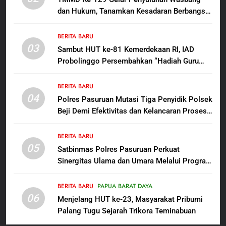
dan Hukum, Tanamkan Kesadaran Berbangsa
7
serta Taat Aturan di Kampung Sesor
Polres Pasuruan Nonjobkan
BERITA BARU
Anggota Reskrim Polsek Beji,
03
Sambut HUT ke-81 Kemerdekaan RI, IAD
Wujud Komitmen Transparansi
BERITA BARU
Probolinggo Persembahkan “Hadiah Guru
Penanganan Dugaan
Mengabdi”: 100 Beasiswa Pascasarjana bagi
Penganiayaan
8
Guru Non-ASN sebagai Pahlawan Bangsa
BERITA BARU
Dansatgas TMMD dan Ketua
04
Polres Pasuruan Mutasi Tiga Penyidik Polsek
Persit Hadirkan Kebahagiaan
Beji Demi Efektivitas dan Kelancaran Proses
bagi Mama-Mama dan Anak-
BERITA BARU
PAPUA BARAT DAYA
Penyidikan
Anak Kampung Sesor
BERITA BARU
05
1
Satbinmas Polres Pasuruan Perkuat
Sinergitas Ulama dan Umara Melalui Program
Oknum Polisi Kebon Jeruk Jadi
Rabu Berguru di Ponpes Dalwa
Backing Mafia Tanah Merampas
Hak Keluarga Ambar Witjaksono
BERITA BARU
PAPUA BARAT DAYA
BERITA BARU
HUKUM DAN KRIMINAL
06
Sutarman
Menjelang HUT ke-23, Masyarakat Pribumi
Palang Tugu Sejarah Trikora Teminabuan
2