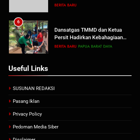
Wujud Komitmen Transparansi
BERITA BARU
Penanganan Dugaan
Penganiayaan
6
Dansatgas TMMD dan Ketua
Persit Hadirkan Kebahagiaan
bagi Mama-Mama dan Anak-
BERITA BARU
PAPUA BARAT DAYA
Anak Kampung Sesor
7
Useful Links
Kepala Suku Besar Moi Sorong
Raya: Proses Seleksi Sekda
Kabupaten Sorong Tidak Sah
BERITA BARU
KABUPATEN SORONG
SUSUNAN REDAKSI
dan Melanggar Aturan
Pasang Iklan
8
Polres Pasuruan Beri Klarifikasi
Privacy Policy
Meninggalnya Korban Diduga
Tersangka Judol, Komitmen
Pedoman Media Siber
BERITA BARU
Usut Tuntas dan Transparan
Disclaimer