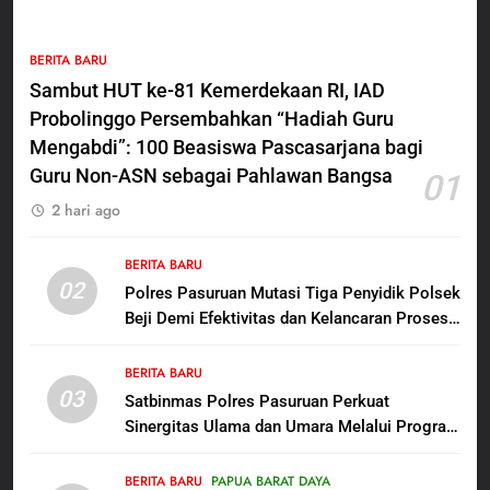
5
BERITA BARU
Polres Pasuruan Nonjobkan
Sambut HUT ke-81 Kemerdekaan RI, IAD
Anggota Reskrim Polsek Beji,
Probolinggo Persembahkan “Hadiah Guru
Wujud Komitmen Transparansi
BERITA BARU
Penanganan Dugaan
Mengabdi”: 100 Beasiswa Pascasarjana bagi
Penganiayaan
Guru Non-ASN sebagai Pahlawan Bangsa
01
6
2 hari ago
Dansatgas TMMD dan Ketua
Persit Hadirkan Kebahagiaan
bagi Mama-Mama dan Anak-
BERITA BARU
BERITA BARU
PAPUA BARAT DAYA
02
Anak Kampung Sesor
Polres Pasuruan Mutasi Tiga Penyidik Polsek
Beji Demi Efektivitas dan Kelancaran Proses
7
Penyidikan
Kepala Suku Besar Moi Sorong
BERITA BARU
Raya: Proses Seleksi Sekda
03
Satbinmas Polres Pasuruan Perkuat
Kabupaten Sorong Tidak Sah
BERITA BARU
KABUPATEN SORONG
Sinergitas Ulama dan Umara Melalui Program
dan Melanggar Aturan
Rabu Berguru di Ponpes Dalwa
8
BERITA BARU
PAPUA BARAT DAYA