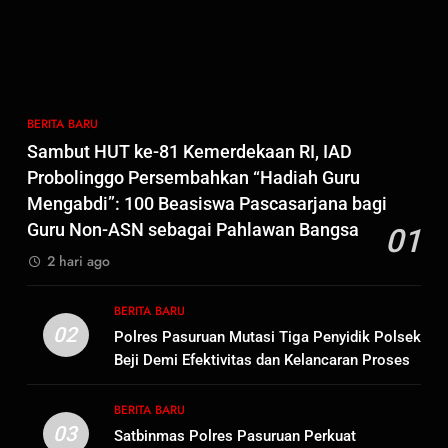
Anak Kampung Sesor
7
Kepala Suku Besar Moi Sorong
Raya: Proses Seleksi Sekda
Kabupaten Sorong Tidak Sah
BERITA BARU
KABUPATEN SORONG
BERITA BARU
dan Melanggar Aturan
Sambut HUT ke-81 Kemerdekaan RI, IAD
8
Probolinggo Persembahkan “Hadiah Guru
Polres Pasuruan Beri Klarifikasi
Mengabdi”: 100 Beasiswa Pascasarjana bagi
Meninggalnya Korban Diduga
Guru Non-ASN sebagai Pahlawan Bangsa
01
Tersangka Judol, Komitmen
BERITA BARU
2 hari ago
Usut Tuntas dan Transparan
1
BERITA BARU
Sambut HUT ke-81
02
Polres Pasuruan Mutasi Tiga Penyidik Polsek
Kemerdekaan RI, IAD
Beji Demi Efektivitas dan Kelancaran Proses
Probolinggo Persembahkan
BERITA BARU
Penyidikan
“Hadiah Guru Mengabdi”: 100
BERITA BARU
Beasiswa Pascasarjana bagi
03
Satbinmas Polres Pasuruan Perkuat
2