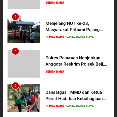
Umara Melalui Program Rabu
BERITA BARU
Berguru di Ponpes Dalwa
4
Menjelang HUT ke-23,
Masyarakat Pribumi Palang
Tugu Sejarah Trikora
BERITA BARU
PAPUA BARAT DAYA
Teminabuan
5
Polres Pasuruan Nonjobkan
Anggota Reskrim Polsek Beji,
Wujud Komitmen Transparansi
BERITA BARU
Penanganan Dugaan
Penganiayaan
6
Dansatgas TMMD dan Ketua
Persit Hadirkan Kebahagiaan
bagi Mama-Mama dan Anak-
BERITA BARU
PAPUA BARAT DAYA
Anak Kampung Sesor