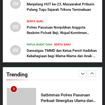
Polres Pasuruan Beri Klarifikasi
04
Menjelang HUT ke-23, Masyarakat Pribumi
Meninggalnya Korban Diduga
Palang Tugu Sejarah Trikora Teminabuan
Tersangka Judol, Komitmen
BERITA BARU
Usut Tuntas dan Transparan
BERITA BARU
05
1
Polres Pasuruan Nonjobkan Anggota
Reskrim Polsek Beji, Wujud Komitmen
Sambut HUT ke-81
Transparansi Penanganan Dugaan
Kemerdekaan RI, IAD
Penganiayaan
Probolinggo Persembahkan
PAPUA BARAT DAYA
BERITA BARU
BERITA BARU
06
“Hadiah Guru Mengabdi”: 100
Dansatgas TMMD dan Ketua Persit Hadirkan
Beasiswa Pascasarjana bagi
Kebahagiaan bagi Mama-Mama dan Anak-
2
Guru Non-ASN sebagai
Anak Kampung Sesor
Polres Pasuruan Mutasi Tiga
Pahlawan Bangsa
Penyidik Polsek Beji Demi
Trending
Efektivitas dan Kelancaran
BERITA BARU
Proses Penyidikan
3
Satbinmas Polres Pasuruan
Perkuat Sinergitas Ulama dan