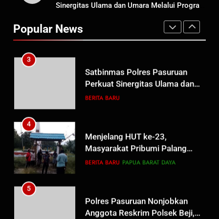
Guru Non-ASN sebagai
Sinergitas Ulama dan Umara Melalui Program
Polres Pasuruan Mutasi Tiga
Pahlawan Bangsa
Rabu Berguru di Ponpes Dalwa
Penyidik Polsek Beji Demi
Popular News
Efektivitas dan Kelancaran
BERITA BARU
Proses Penyidikan
3
Satbinmas Polres Pasuruan
Perkuat Sinergitas Ulama dan
Umara Melalui Program Rabu
BERITA BARU
Berguru di Ponpes Dalwa
4
Menjelang HUT ke-23,
Masyarakat Pribumi Palang
Tugu Sejarah Trikora
BERITA BARU
PAPUA BARAT DAYA
Teminabuan
5
Polres Pasuruan Nonjobkan
Anggota Reskrim Polsek Beji,