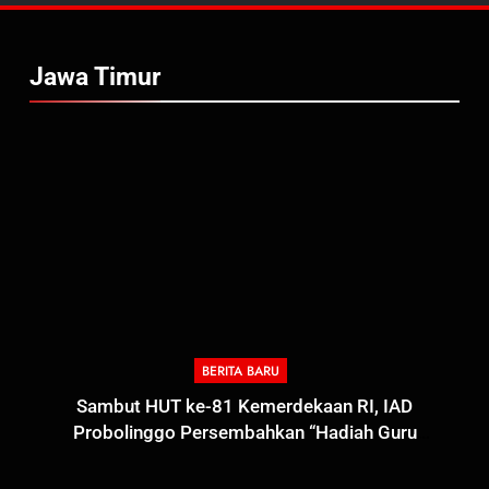
Jawa Timur
BERITA BARU
Sambut HUT ke-81 Kemerdekaan RI, IAD
Probolinggo Persembahkan “Hadiah Guru
Mengabdi”: 100 Beasiswa Pascasarjana bagi Guru
Non-ASN sebagai Pahlawan Bangsa