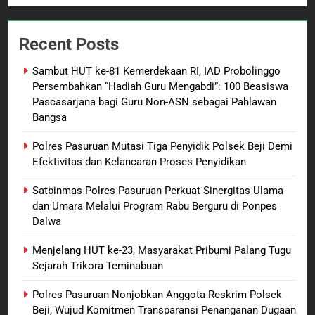
7
Kepala Suku Besar Moi Sorong
Recent Posts
Raya: Proses Seleksi Sekda
Kabupaten Sorong Tidak Sah
BERITA BARU
KABUPATEN SORONG
Sambut HUT ke-81 Kemerdekaan RI, IAD Probolinggo
dan Melanggar Aturan
Persembahkan “Hadiah Guru Mengabdi”: 100 Beasiswa
8
Pascasarjana bagi Guru Non-ASN sebagai Pahlawan
Bangsa
Polres Pasuruan Beri Klarifikasi
Meninggalnya Korban Diduga
Polres Pasuruan Mutasi Tiga Penyidik Polsek Beji Demi
Tersangka Judol, Komitmen
BERITA BARU
Efektivitas dan Kelancaran Proses Penyidikan
Usut Tuntas dan Transparan
Satbinmas Polres Pasuruan Perkuat Sinergitas Ulama
1
dan Umara Melalui Program Rabu Berguru di Ponpes
Sambut HUT ke-81
Dalwa
Kemerdekaan RI, IAD
Probolinggo Persembahkan
BERITA BARU
Menjelang HUT ke-23, Masyarakat Pribumi Palang Tugu
“Hadiah Guru Mengabdi”: 100
Sejarah Trikora Teminabuan
Beasiswa Pascasarjana bagi
2
Polres Pasuruan Nonjobkan Anggota Reskrim Polsek
Guru Non-ASN sebagai
Polres Pasuruan Mutasi Tiga
Beji, Wujud Komitmen Transparansi Penanganan Dugaan
Pahlawan Bangsa