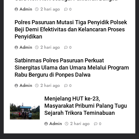
Admin
2 hari ago
0
Polres Pasuruan Mutasi Tiga Penyidik Polsek
Beji Demi Efektivitas dan Kelancaran Proses
Penyidikan
Admin
2 hari ago
0
Satbinmas Polres Pasuruan Perkuat
Sinergitas Ulama dan Umara Melalui Program
Rabu Berguru di Ponpes Dalwa
Admin
2 hari ago
0
Menjelang HUT ke-23,
Masyarakat Pribumi Palang Tugu
Sejarah Trikora Teminabuan
Admin
2 hari ago
0