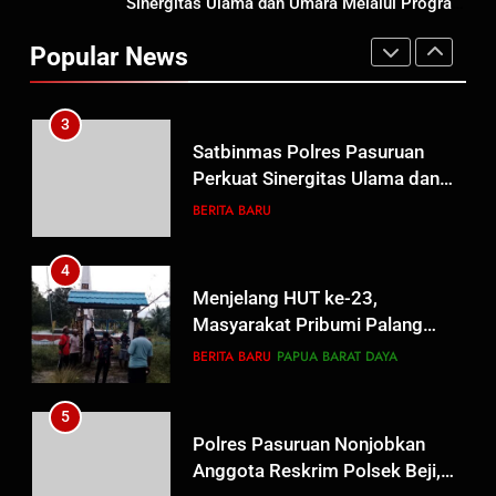
Sinergitas Ulama dan Umara Melalui Program
Polres Pasuruan Mutasi Tiga
Pahlawan Bangsa
Rabu Berguru di Ponpes Dalwa
Penyidik Polsek Beji Demi
Popular News
Efektivitas dan Kelancaran
BERITA BARU
Proses Penyidikan
3
Satbinmas Polres Pasuruan
Perkuat Sinergitas Ulama dan
Umara Melalui Program Rabu
BERITA BARU
Berguru di Ponpes Dalwa
4
Menjelang HUT ke-23,
Masyarakat Pribumi Palang
Tugu Sejarah Trikora
BERITA BARU
PAPUA BARAT DAYA
Teminabuan
5
Polres Pasuruan Nonjobkan
Anggota Reskrim Polsek Beji,