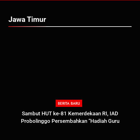
Jawa Timur
BERITA BARU
Sambut HUT ke-81 Kemerdekaan RI, IAD
Probolinggo Persembahkan “Hadiah Guru
Mengabdi”: 100 Beasiswa Pascasarjana bagi Guru
Non-ASN sebagai Pahlawan Bangsa