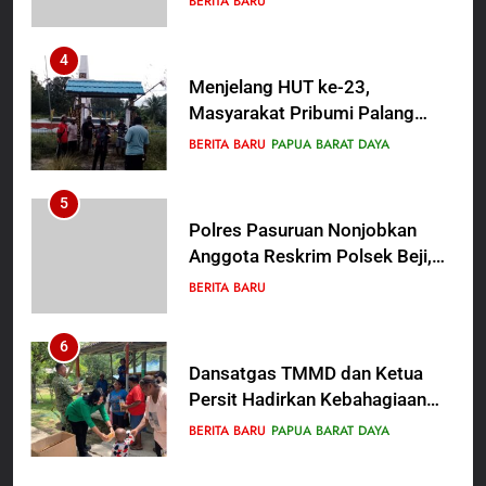
BERITA BARU
Berguru di Ponpes Dalwa
4
Menjelang HUT ke-23,
Masyarakat Pribumi Palang
Tugu Sejarah Trikora
BERITA BARU
PAPUA BARAT DAYA
Teminabuan
5
Polres Pasuruan Nonjobkan
Anggota Reskrim Polsek Beji,
Wujud Komitmen Transparansi
BERITA BARU
Penanganan Dugaan
Penganiayaan
6
Dansatgas TMMD dan Ketua
Persit Hadirkan Kebahagiaan
bagi Mama-Mama dan Anak-
BERITA BARU
PAPUA BARAT DAYA
Anak Kampung Sesor