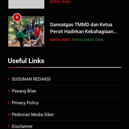
Wujud Komitmen Transparansi
BERITA BARU
Penanganan Dugaan
Penganiayaan
6
Dansatgas TMMD dan Ketua
Persit Hadirkan Kebahagiaan
bagi Mama-Mama dan Anak-
BERITA BARU
PAPUA BARAT DAYA
Anak Kampung Sesor
7
Useful Links
Kepala Suku Besar Moi Sorong
Raya: Proses Seleksi Sekda
Kabupaten Sorong Tidak Sah
BERITA BARU
KABUPATEN SORONG
SUSUNAN REDAKSI
dan Melanggar Aturan
Pasang Iklan
8
Polres Pasuruan Beri Klarifikasi
Privacy Policy
Meninggalnya Korban Diduga
Tersangka Judol, Komitmen
Pedoman Media Siber
BERITA BARU
Usut Tuntas dan Transparan
Disclaimer