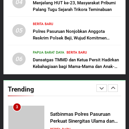
Polres Pasuruan Beri Klarifikasi
04
Menjelang HUT ke-23, Masyarakat Pribumi
Meninggalnya Korban Diduga
Palang Tugu Sejarah Trikora Teminabuan
Tersangka Judol, Komitmen
BERITA BARU
Usut Tuntas dan Transparan
BERITA BARU
05
1
Polres Pasuruan Nonjobkan Anggota
Reskrim Polsek Beji, Wujud Komitmen
Sambut HUT ke-81
Transparansi Penanganan Dugaan
Kemerdekaan RI, IAD
Penganiayaan
Probolinggo Persembahkan
PAPUA BARAT DAYA
BERITA BARU
BERITA BARU
06
“Hadiah Guru Mengabdi”: 100
Dansatgas TMMD dan Ketua Persit Hadirkan
Beasiswa Pascasarjana bagi
Kebahagiaan bagi Mama-Mama dan Anak-
2
Guru Non-ASN sebagai
Anak Kampung Sesor
Polres Pasuruan Mutasi Tiga
Pahlawan Bangsa
Penyidik Polsek Beji Demi
Trending
Efektivitas dan Kelancaran
BERITA BARU
Proses Penyidikan
3
Satbinmas Polres Pasuruan
Perkuat Sinergitas Ulama dan
Umara Melalui Program Rabu