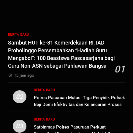
7
Kepala Suku Besar Moi Sorong
Raya: Proses Seleksi Sekda
Kabupaten Sorong Tidak Sah
BERITA BARU
KABUPATEN SORONG
BERITA BARU
dan Melanggar Aturan
Sambut HUT ke-81 Kemerdekaan RI, IAD
8
Probolinggo Persembahkan “Hadiah Guru
Polres Pasuruan Beri Klarifikasi
Mengabdi”: 100 Beasiswa Pascasarjana bagi
Meninggalnya Korban Diduga
Guru Non-ASN sebagai Pahlawan Bangsa
01
Tersangka Judol, Komitmen
BERITA BARU
15 jam ago
Usut Tuntas dan Transparan
1
BERITA BARU
Sambut HUT ke-81
02
Polres Pasuruan Mutasi Tiga Penyidik Polsek
Kemerdekaan RI, IAD
Beji Demi Efektivitas dan Kelancaran Proses
Probolinggo Persembahkan
BERITA BARU
Penyidikan
“Hadiah Guru Mengabdi”: 100
BERITA BARU
Beasiswa Pascasarjana bagi
03
Satbinmas Polres Pasuruan Perkuat
2
Guru Non-ASN sebagai