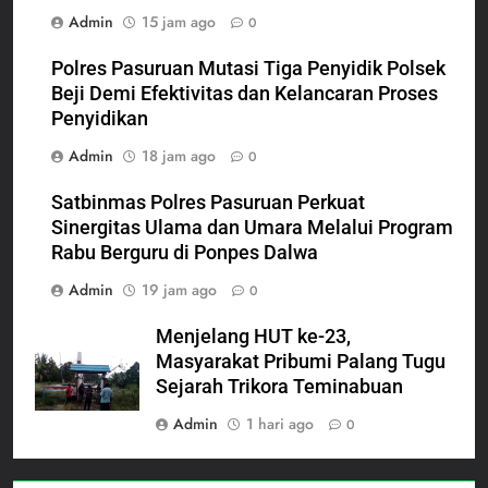
Admin
15 jam ago
0
Polres Pasuruan Mutasi Tiga Penyidik Polsek
Beji Demi Efektivitas dan Kelancaran Proses
Penyidikan
Admin
18 jam ago
0
Satbinmas Polres Pasuruan Perkuat
Sinergitas Ulama dan Umara Melalui Program
Rabu Berguru di Ponpes Dalwa
Admin
19 jam ago
0
Menjelang HUT ke-23,
Masyarakat Pribumi Palang Tugu
Sejarah Trikora Teminabuan
Admin
1 hari ago
0