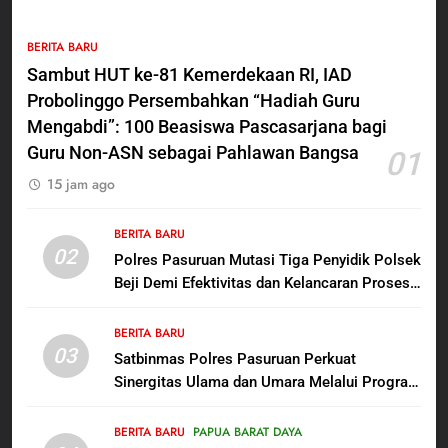
5
BERITA BARU
Polres Pasuruan Nonjobkan
Sambut HUT ke-81 Kemerdekaan RI, IAD
Anggota Reskrim Polsek Beji,
Probolinggo Persembahkan “Hadiah Guru
Wujud Komitmen Transparansi
BERITA BARU
Penanganan Dugaan
Mengabdi”: 100 Beasiswa Pascasarjana bagi
Penganiayaan
Guru Non-ASN sebagai Pahlawan Bangsa
01
6
15 jam ago
Dansatgas TMMD dan Ketua
Persit Hadirkan Kebahagiaan
bagi Mama-Mama dan Anak-
BERITA BARU
BERITA BARU
PAPUA BARAT DAYA
02
Anak Kampung Sesor
Polres Pasuruan Mutasi Tiga Penyidik Polsek
Beji Demi Efektivitas dan Kelancaran Proses
7
Penyidikan
Kepala Suku Besar Moi Sorong
BERITA BARU
Raya: Proses Seleksi Sekda
03
Satbinmas Polres Pasuruan Perkuat
Kabupaten Sorong Tidak Sah
BERITA BARU
KABUPATEN SORONG
Sinergitas Ulama dan Umara Melalui Program
dan Melanggar Aturan
Rabu Berguru di Ponpes Dalwa
8
BERITA BARU
PAPUA BARAT DAYA