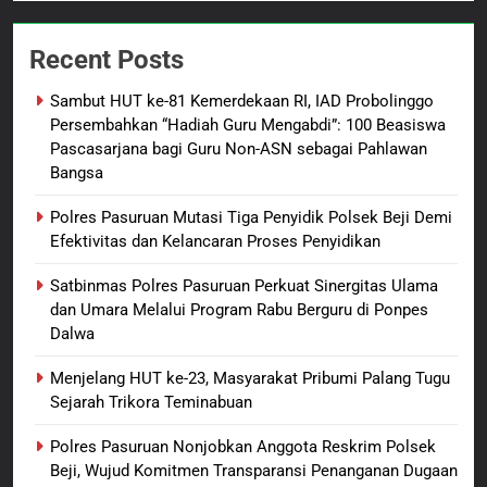
7
Kepala Suku Besar Moi Sorong
Recent Posts
Raya: Proses Seleksi Sekda
Kabupaten Sorong Tidak Sah
BERITA BARU
KABUPATEN SORONG
Sambut HUT ke-81 Kemerdekaan RI, IAD Probolinggo
dan Melanggar Aturan
Persembahkan “Hadiah Guru Mengabdi”: 100 Beasiswa
8
Pascasarjana bagi Guru Non-ASN sebagai Pahlawan
Bangsa
Polres Pasuruan Beri Klarifikasi
Meninggalnya Korban Diduga
Polres Pasuruan Mutasi Tiga Penyidik Polsek Beji Demi
Tersangka Judol, Komitmen
BERITA BARU
Efektivitas dan Kelancaran Proses Penyidikan
Usut Tuntas dan Transparan
Satbinmas Polres Pasuruan Perkuat Sinergitas Ulama
1
dan Umara Melalui Program Rabu Berguru di Ponpes
Sambut HUT ke-81
Dalwa
Kemerdekaan RI, IAD
Probolinggo Persembahkan
BERITA BARU
Menjelang HUT ke-23, Masyarakat Pribumi Palang Tugu
“Hadiah Guru Mengabdi”: 100
Sejarah Trikora Teminabuan
Beasiswa Pascasarjana bagi
2
Polres Pasuruan Nonjobkan Anggota Reskrim Polsek
Guru Non-ASN sebagai
Polres Pasuruan Mutasi Tiga
Beji, Wujud Komitmen Transparansi Penanganan Dugaan
Pahlawan Bangsa