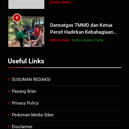
Wujud Komitmen Transparansi
BERITA BARU
Penanganan Dugaan
Penganiayaan
6
Dansatgas TMMD dan Ketua
Persit Hadirkan Kebahagiaan
bagi Mama-Mama dan Anak-
BERITA BARU
PAPUA BARAT DAYA
Anak Kampung Sesor
7
Useful Links
Kepala Suku Besar Moi Sorong
Raya: Proses Seleksi Sekda
Kabupaten Sorong Tidak Sah
BERITA BARU
KABUPATEN SORONG
SUSUNAN REDAKSI
dan Melanggar Aturan
Pasang Iklan
8
Polres Pasuruan Beri Klarifikasi
Privacy Policy
Meninggalnya Korban Diduga
Tersangka Judol, Komitmen
Pedoman Media Siber
BERITA BARU
Usut Tuntas dan Transparan
Disclaimer