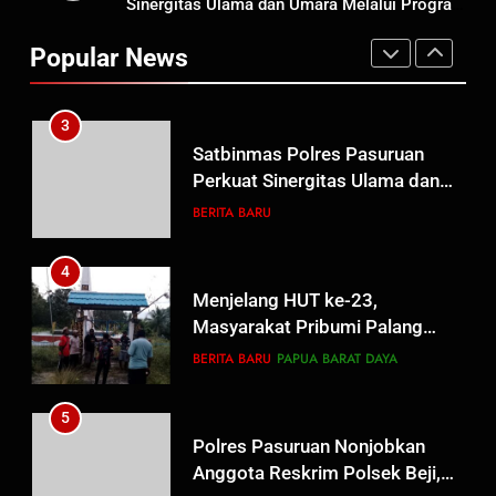
Sinergitas Ulama dan Umara Melalui Program
Polres Pasuruan Mutasi Tiga
Pahlawan Bangsa
Rabu Berguru di Ponpes Dalwa
Penyidik Polsek Beji Demi
Popular News
Efektivitas dan Kelancaran
BERITA BARU
Proses Penyidikan
3
Satbinmas Polres Pasuruan
Perkuat Sinergitas Ulama dan
Umara Melalui Program Rabu
BERITA BARU
Berguru di Ponpes Dalwa
4
Menjelang HUT ke-23,
Masyarakat Pribumi Palang
Tugu Sejarah Trikora
BERITA BARU
PAPUA BARAT DAYA
Teminabuan
5
Polres Pasuruan Nonjobkan
Anggota Reskrim Polsek Beji,