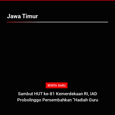
Jawa Timur
BERITA BARU
Sambut HUT ke-81 Kemerdekaan RI, IAD
Probolinggo Persembahkan “Hadiah Guru
Mengabdi”: 100 Beasiswa Pascasarjana bagi Guru
Non-ASN sebagai Pahlawan Bangsa