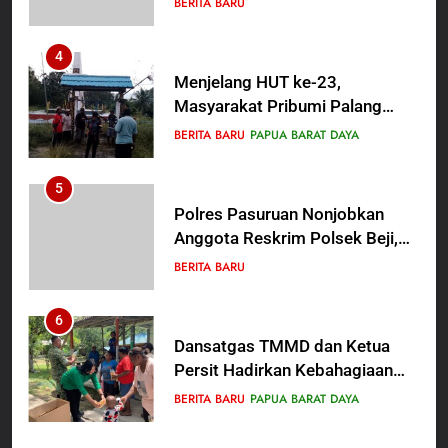
BERITA BARU
Berguru di Ponpes Dalwa
4
Menjelang HUT ke-23,
Masyarakat Pribumi Palang
Tugu Sejarah Trikora
BERITA BARU
PAPUA BARAT DAYA
Teminabuan
5
Polres Pasuruan Nonjobkan
Anggota Reskrim Polsek Beji,
Wujud Komitmen Transparansi
BERITA BARU
Penanganan Dugaan
Penganiayaan
6
Dansatgas TMMD dan Ketua
Persit Hadirkan Kebahagiaan
bagi Mama-Mama dan Anak-
BERITA BARU
PAPUA BARAT DAYA
Anak Kampung Sesor