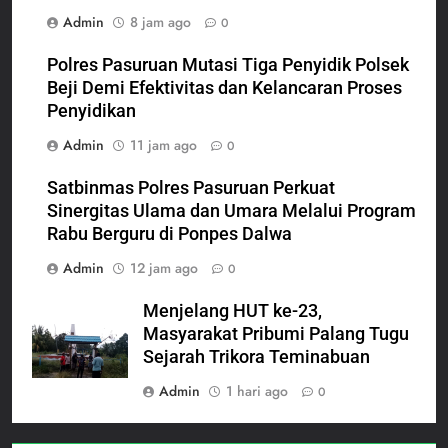
Admin
8 jam ago
0
Polres Pasuruan Mutasi Tiga Penyidik Polsek
Beji Demi Efektivitas dan Kelancaran Proses
Penyidikan
Admin
11 jam ago
0
Satbinmas Polres Pasuruan Perkuat
Sinergitas Ulama dan Umara Melalui Program
Rabu Berguru di Ponpes Dalwa
Admin
12 jam ago
0
Menjelang HUT ke-23,
Masyarakat Pribumi Palang Tugu
Sejarah Trikora Teminabuan
Admin
1 hari ago
0