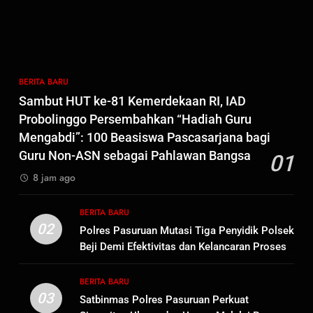
7
Kepala Suku Besar Moi Sorong
Raya: Proses Seleksi Sekda
Kabupaten Sorong Tidak Sah
BERITA BARU
KABUPATEN SORONG
BERITA BARU
dan Melanggar Aturan
Sambut HUT ke-81 Kemerdekaan RI, IAD
8
Probolinggo Persembahkan “Hadiah Guru
Polres Pasuruan Beri Klarifikasi
Mengabdi”: 100 Beasiswa Pascasarjana bagi
Meninggalnya Korban Diduga
Guru Non-ASN sebagai Pahlawan Bangsa
01
Tersangka Judol, Komitmen
BERITA BARU
8 jam ago
Usut Tuntas dan Transparan
1
BERITA BARU
Sambut HUT ke-81
02
Polres Pasuruan Mutasi Tiga Penyidik Polsek
Kemerdekaan RI, IAD
Beji Demi Efektivitas dan Kelancaran Proses
Probolinggo Persembahkan
BERITA BARU
Penyidikan
“Hadiah Guru Mengabdi”: 100
BERITA BARU
Beasiswa Pascasarjana bagi
03
Satbinmas Polres Pasuruan Perkuat
2
Guru Non-ASN sebagai