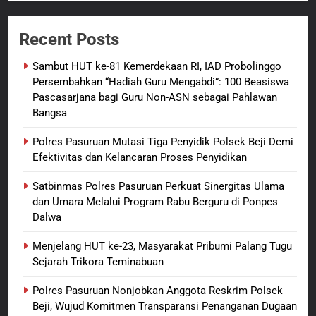
7
Kepala Suku Besar Moi Sorong
Recent Posts
Raya: Proses Seleksi Sekda
Kabupaten Sorong Tidak Sah
BERITA BARU
KABUPATEN SORONG
Sambut HUT ke-81 Kemerdekaan RI, IAD Probolinggo
dan Melanggar Aturan
Persembahkan “Hadiah Guru Mengabdi”: 100 Beasiswa
8
Pascasarjana bagi Guru Non-ASN sebagai Pahlawan
Bangsa
Polres Pasuruan Beri Klarifikasi
Meninggalnya Korban Diduga
Polres Pasuruan Mutasi Tiga Penyidik Polsek Beji Demi
Tersangka Judol, Komitmen
BERITA BARU
Efektivitas dan Kelancaran Proses Penyidikan
Usut Tuntas dan Transparan
Satbinmas Polres Pasuruan Perkuat Sinergitas Ulama
1
dan Umara Melalui Program Rabu Berguru di Ponpes
Sambut HUT ke-81
Dalwa
Kemerdekaan RI, IAD
Probolinggo Persembahkan
BERITA BARU
Menjelang HUT ke-23, Masyarakat Pribumi Palang Tugu
“Hadiah Guru Mengabdi”: 100
Sejarah Trikora Teminabuan
Beasiswa Pascasarjana bagi
2
Polres Pasuruan Nonjobkan Anggota Reskrim Polsek
Guru Non-ASN sebagai
Polres Pasuruan Mutasi Tiga
Beji, Wujud Komitmen Transparansi Penanganan Dugaan
Pahlawan Bangsa