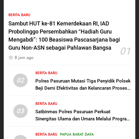
5
BERITA BARU
Polres Pasuruan Nonjobkan
Sambut HUT ke-81 Kemerdekaan RI, IAD
Anggota Reskrim Polsek Beji,
Probolinggo Persembahkan “Hadiah Guru
Wujud Komitmen Transparansi
BERITA BARU
Penanganan Dugaan
Mengabdi”: 100 Beasiswa Pascasarjana bagi
Penganiayaan
Guru Non-ASN sebagai Pahlawan Bangsa
01
6
8 jam ago
Dansatgas TMMD dan Ketua
Persit Hadirkan Kebahagiaan
bagi Mama-Mama dan Anak-
BERITA BARU
BERITA BARU
PAPUA BARAT DAYA
02
Anak Kampung Sesor
Polres Pasuruan Mutasi Tiga Penyidik Polsek
Beji Demi Efektivitas dan Kelancaran Proses
7
Penyidikan
Kepala Suku Besar Moi Sorong
BERITA BARU
Raya: Proses Seleksi Sekda
03
Satbinmas Polres Pasuruan Perkuat
Kabupaten Sorong Tidak Sah
BERITA BARU
KABUPATEN SORONG
Sinergitas Ulama dan Umara Melalui Program
dan Melanggar Aturan
Rabu Berguru di Ponpes Dalwa
8
BERITA BARU
PAPUA BARAT DAYA