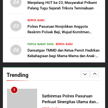
Polres Pasuruan Beri Klarifikasi
04
Menjelang HUT ke-23, Masyarakat Pribumi
Meninggalnya Korban Diduga
Palang Tugu Sejarah Trikora Teminabuan
Tersangka Judol, Komitmen
BERITA BARU
Usut Tuntas dan Transparan
BERITA BARU
05
1
Polres Pasuruan Nonjobkan Anggota
Reskrim Polsek Beji, Wujud Komitmen
Sambut HUT ke-81
Transparansi Penanganan Dugaan
Kemerdekaan RI, IAD
Penganiayaan
Probolinggo Persembahkan
PAPUA BARAT DAYA
BERITA BARU
BERITA BARU
06
“Hadiah Guru Mengabdi”: 100
Dansatgas TMMD dan Ketua Persit Hadirkan
Beasiswa Pascasarjana bagi
Kebahagiaan bagi Mama-Mama dan Anak-
2
Guru Non-ASN sebagai
Anak Kampung Sesor
Polres Pasuruan Mutasi Tiga
Pahlawan Bangsa
Penyidik Polsek Beji Demi
Trending
Efektivitas dan Kelancaran
BERITA BARU
Proses Penyidikan
3
Satbinmas Polres Pasuruan
Perkuat Sinergitas Ulama dan
Umara Melalui Program Rabu