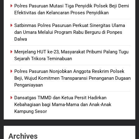
Tersangka Judol, Komitmen
BERITA BARU
Polres Pasuruan Mutasi Tiga Penyidik Polsek Beji Demi
Usut Tuntas dan Transparan
Efektivitas dan Kelancaran Proses Penyidikan
8
Satbinmas Polres Pasuruan Perkuat Sinergitas Ulama
Dukung Data Nasional, Lapas
dan Umara Melalui Program Rabu Berguru di Ponpes
Kelas IIB Sorong Gelar Sensus
Dalwa
Ekonomi Bagi Warga Binaan
BERITA BARU
LAPAS SORONG
Menjelang HUT ke-23, Masyarakat Pribumi Palang Tugu
Sejarah Trikora Teminabuan
1
Polres Pasuruan Mutasi Tiga
Polres Pasuruan Nonjobkan Anggota Reskrim Polsek
Penyidik Polsek Beji Demi
Beji, Wujud Komitmen Transparansi Penanganan Dugaan
Efektivitas dan Kelancaran
BERITA BARU
Penganiayaan
Proses Penyidikan
Dansatgas TMMD dan Ketua Persit Hadirkan
2
Kebahagiaan bagi Mama-Mama dan Anak-Anak
Satbinmas Polres Pasuruan
Kampung Sesor
Perkuat Sinergitas Ulama dan
Umara Melalui Program Rabu
BERITA BARU
Berguru di Ponpes Dalwa
Archives