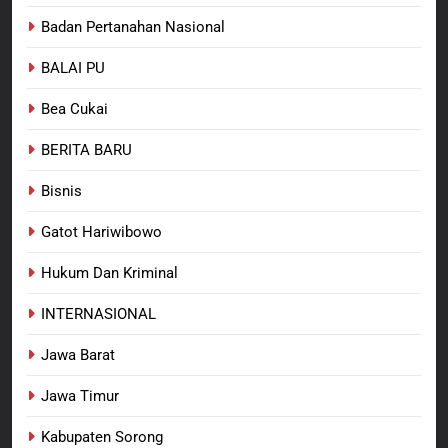
Raya: Proses Seleksi Sekda
Badan Pertanahan Nasional
Kabupaten Sorong Tidak Sah
BERITA BARU
KABUPATEN SORONG
dan Melanggar Aturan
BALAI PU
7
Bea Cukai
Polres Pasuruan Beri Klarifikasi
Meninggalnya Korban Diduga
BERITA BARU
Tersangka Judol, Komitmen
BERITA BARU
Usut Tuntas dan Transparan
Bisnis
8
Gatot Hariwibowo
Dukung Data Nasional, Lapas
Kelas IIB Sorong Gelar Sensus
Hukum Dan Kriminal
Ekonomi Bagi Warga Binaan
BERITA BARU
LAPAS SORONG
INTERNASIONAL
Jawa Barat
Jawa Timur
Kabupaten Sorong