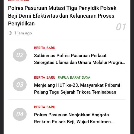
Persit Hadirkan Kebahagiaan
Polres Pasuruan Mutasi Tiga Penyidik Polsek
bagi Mama-Mama dan Anak-
BERITA BARU
PAPUA BARAT DAYA
Anak Kampung Sesor
Beji Demi Efektivitas dan Kelancaran Proses
Penyidikan
01
6
1 jam ago
Kepala Suku Besar Moi Sorong
Raya: Proses Seleksi Sekda
Kabupaten Sorong Tidak Sah
BERITA BARU
BERITA BARU
KABUPATEN SORONG
02
dan Melanggar Aturan
Satbinmas Polres Pasuruan Perkuat
Sinergitas Ulama dan Umara Melalui Program
7
Rabu Berguru di Ponpes Dalwa
Polres Pasuruan Beri Klarifikasi
BERITA BARU
PAPUA BARAT DAYA
Meninggalnya Korban Diduga
03
Menjelang HUT ke-23, Masyarakat Pribumi
Tersangka Judol, Komitmen
BERITA BARU
Palang Tugu Sejarah Trikora Teminabuan
Usut Tuntas dan Transparan
8
BERITA BARU
Dukung Data Nasional, Lapas
04
Polres Pasuruan Nonjobkan Anggota
Kelas IIB Sorong Gelar Sensus
Reskrim Polsek Beji, Wujud Komitmen
Ekonomi Bagi Warga Binaan
BERITA BARU
LAPAS SORONG
Transparansi Penanganan Dugaan