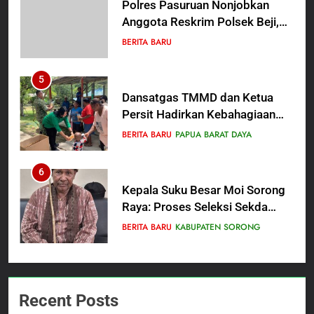
Polres Pasuruan Nonjobkan
Anggota Reskrim Polsek Beji,
Wujud Komitmen Transparansi
BERITA BARU
Penanganan Dugaan
Penganiayaan
5
Dansatgas TMMD dan Ketua
Persit Hadirkan Kebahagiaan
bagi Mama-Mama dan Anak-
BERITA BARU
PAPUA BARAT DAYA
Anak Kampung Sesor
6
Kepala Suku Besar Moi Sorong
Raya: Proses Seleksi Sekda
Kabupaten Sorong Tidak Sah
BERITA BARU
KABUPATEN SORONG
dan Melanggar Aturan
7
Polres Pasuruan Beri Klarifikasi
Recent Posts
Meninggalnya Korban Diduga