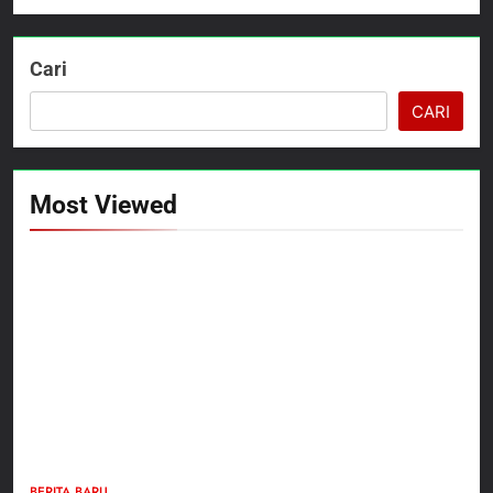
Cari
CARI
Most Viewed
5
Dansatgas TMMD dan Ketua
BERITA BARU