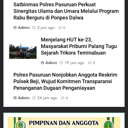
Satbinmas Polres Pasuruan Perkuat
Sinergitas Ulama dan Umara Melalui Program
Rabu Berguru di Ponpes Dalwa
Admin
3 jam ago
0
Menjelang HUT ke-23,
Masyarakat Pribumi Palang Tugu
Sejarah Trikora Teminabuan
Admin
19 jam ago
0
Polres Pasuruan Nonjobkan Anggota Reskrim
Polsek Beji, Wujud Komitmen Transparansi
Penanganan Dugaan Penganiayaan
Admin
24 jam ago
0