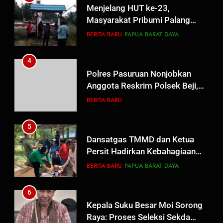
Menjelang HUT ke-23,
Masyarakat Pribumi Palang
Tugu Sejarah Trikora
BERITA BARU
PAPUA BARAT DAYA
Teminabuan
4
Polres Pasuruan Nonjobkan
Anggota Reskrim Polsek Beji,
Wujud Komitmen Transparansi
BERITA BARU
Penanganan Dugaan
Penganiayaan
5
Dansatgas TMMD dan Ketua
Persit Hadirkan Kebahagiaan
bagi Mama-Mama dan Anak-
BERITA BARU
PAPUA BARAT DAYA
Anak Kampung Sesor
6
Kepala Suku Besar Moi Sorong
Raya: Proses Seleksi Sekda