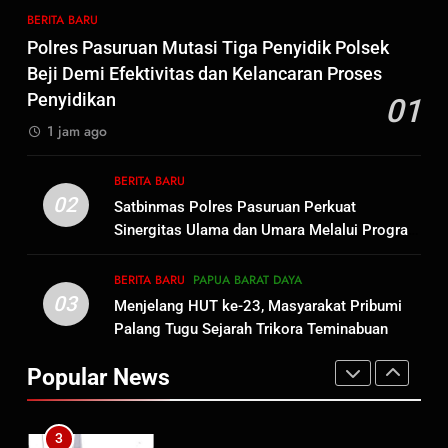
Usut Tuntas dan Transparan
BERITA BARU
8
Polres Pasuruan Mutasi Tiga Penyidik Polsek
Dukung Data Nasional, Lapas
Beji Demi Efektivitas dan Kelancaran Proses
Kelas IIB Sorong Gelar Sensus
Penyidikan
01
Ekonomi Bagi Warga Binaan
BERITA BARU
LAPAS SORONG
1 jam ago
1
BERITA BARU
Polres Pasuruan Mutasi Tiga
02
Satbinmas Polres Pasuruan Perkuat
Penyidik Polsek Beji Demi
Sinergitas Ulama dan Umara Melalui Program
Efektivitas dan Kelancaran
BERITA BARU
Rabu Berguru di Ponpes Dalwa
Proses Penyidikan
BERITA BARU
PAPUA BARAT DAYA
03
Menjelang HUT ke-23, Masyarakat Pribumi
2
Palang Tugu Sejarah Trikora Teminabuan
Satbinmas Polres Pasuruan
Perkuat Sinergitas Ulama dan
Popular News
Umara Melalui Program Rabu
BERITA BARU
Berguru di Ponpes Dalwa
3