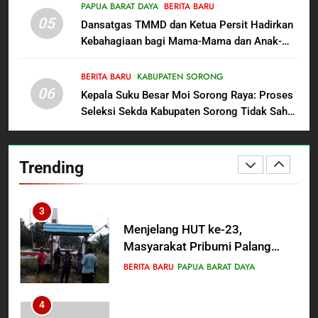
Penganiayaan
PAPUA BARAT DAYA
BERITA BARU
05
1
Dansatgas TMMD dan Ketua Persit Hadirkan
Kebahagiaan bagi Mama-Mama dan Anak-
Polres Pasuruan Mutasi Tiga
Anak Kampung Sesor
Penyidik Polsek Beji Demi
Efektivitas dan Kelancaran
BERITA BARU
KABUPATEN SORONG
BERITA BARU
06
Proses Penyidikan
Kepala Suku Besar Moi Sorong Raya: Proses
Seleksi Sekda Kabupaten Sorong Tidak Sah
2
dan Melanggar Aturan
Satbinmas Polres Pasuruan
Perkuat Sinergitas Ulama dan
Trending
Umara Melalui Program Rabu
BERITA BARU
Berguru di Ponpes Dalwa
3
Menjelang HUT ke-23,
Masyarakat Pribumi Palang
Tugu Sejarah Trikora
BERITA BARU
PAPUA BARAT DAYA
Teminabuan
4