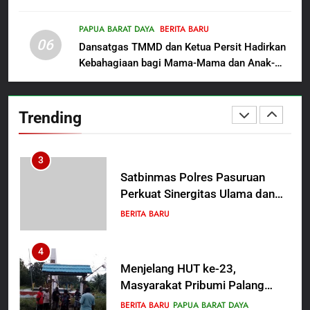
Transparansi Penanganan Dugaan
Kemerdekaan RI, IAD
Penganiayaan
Probolinggo Persembahkan
PAPUA BARAT DAYA
BERITA BARU
BERITA BARU
06
“Hadiah Guru Mengabdi”: 100
Dansatgas TMMD dan Ketua Persit Hadirkan
Beasiswa Pascasarjana bagi
Kebahagiaan bagi Mama-Mama dan Anak-
2
Guru Non-ASN sebagai
Anak Kampung Sesor
Polres Pasuruan Mutasi Tiga
Pahlawan Bangsa
Penyidik Polsek Beji Demi
Trending
Efektivitas dan Kelancaran
BERITA BARU
Proses Penyidikan
3
Satbinmas Polres Pasuruan
Perkuat Sinergitas Ulama dan
Umara Melalui Program Rabu
BERITA BARU
Berguru di Ponpes Dalwa
4
Menjelang HUT ke-23,
Masyarakat Pribumi Palang
Tugu Sejarah Trikora
BERITA BARU
PAPUA BARAT DAYA