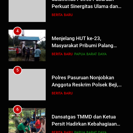
Perkuat Sinergitas Ulama dan
Umara Melalui Program Rabu
BERITA BARU
Berguru di Ponpes Dalwa
4
Menjelang HUT ke-23,
Masyarakat Pribumi Palang
Tugu Sejarah Trikora
BERITA BARU
PAPUA BARAT DAYA
Teminabuan
5
Polres Pasuruan Nonjobkan
Anggota Reskrim Polsek Beji,
Wujud Komitmen Transparansi
BERITA BARU
Penanganan Dugaan
Penganiayaan
6
Dansatgas TMMD dan Ketua
Persit Hadirkan Kebahagiaan
bagi Mama-Mama dan Anak-
BERITA BARU
PAPUA BARAT DAYA