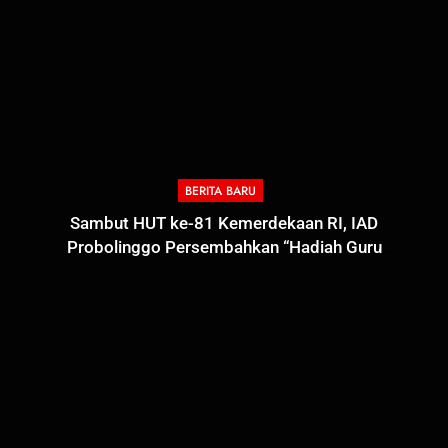
BERITA BARU
Sambut HUT ke-81 Kemerdekaan RI, IAD
Probolinggo Persembahkan “Hadiah Guru
Mengabdi”: 100 Beasiswa Pascasarjana bagi Guru
Non-ASN sebagai Pahlawan Bangsa