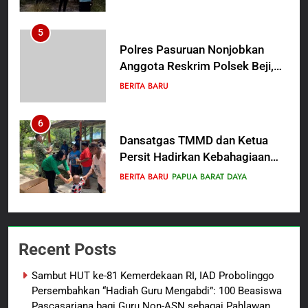
Teminabuan
5
Polres Pasuruan Nonjobkan
Anggota Reskrim Polsek Beji,
Wujud Komitmen Transparansi
BERITA BARU
Penanganan Dugaan
Penganiayaan
6
Dansatgas TMMD dan Ketua
Persit Hadirkan Kebahagiaan
bagi Mama-Mama dan Anak-
BERITA BARU
PAPUA BARAT DAYA
Anak Kampung Sesor
7
Kepala Suku Besar Moi Sorong
Recent Posts
Raya: Proses Seleksi Sekda
Kabupaten Sorong Tidak Sah
BERITA BARU
KABUPATEN SORONG
Sambut HUT ke-81 Kemerdekaan RI, IAD Probolinggo
dan Melanggar Aturan
Persembahkan “Hadiah Guru Mengabdi”: 100 Beasiswa
8
Pascasarjana bagi Guru Non-ASN sebagai Pahlawan