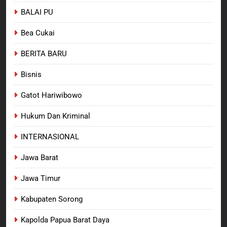
BALAI PU
7
Kepala Suku Besar Moi Sorong
Bea Cukai
Raya: Proses Seleksi Sekda
Kabupaten Sorong Tidak Sah
BERITA BARU
KABUPATEN SORONG
BERITA BARU
dan Melanggar Aturan
Bisnis
8
Polres Pasuruan Beri Klarifikasi
Gatot Hariwibowo
Meninggalnya Korban Diduga
Tersangka Judol, Komitmen
Hukum Dan Kriminal
BERITA BARU
Usut Tuntas dan Transparan
INTERNASIONAL
Jawa Barat
Jawa Timur
Kabupaten Sorong
Kapolda Papua Barat Daya