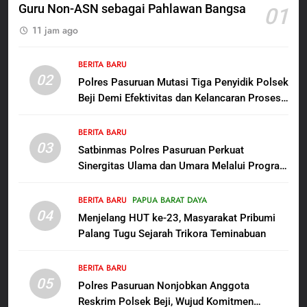
Penganiayaan
Guru Non-ASN sebagai Pahlawan Bangsa
01
6
11 jam ago
Dansatgas TMMD dan Ketua
Persit Hadirkan Kebahagiaan
bagi Mama-Mama dan Anak-
BERITA BARU
BERITA BARU
PAPUA BARAT DAYA
02
Anak Kampung Sesor
Polres Pasuruan Mutasi Tiga Penyidik Polsek
Beji Demi Efektivitas dan Kelancaran Proses
7
Penyidikan
Kepala Suku Besar Moi Sorong
BERITA BARU
Raya: Proses Seleksi Sekda
03
Satbinmas Polres Pasuruan Perkuat
Kabupaten Sorong Tidak Sah
BERITA BARU
KABUPATEN SORONG
Sinergitas Ulama dan Umara Melalui Program
dan Melanggar Aturan
Rabu Berguru di Ponpes Dalwa
8
BERITA BARU
PAPUA BARAT DAYA
Polres Pasuruan Beri Klarifikasi
04
Menjelang HUT ke-23, Masyarakat Pribumi
Meninggalnya Korban Diduga
Palang Tugu Sejarah Trikora Teminabuan
Tersangka Judol, Komitmen
BERITA BARU
Usut Tuntas dan Transparan
BERITA BARU
05
1
Polres Pasuruan Nonjobkan Anggota
Reskrim Polsek Beji, Wujud Komitmen
Sambut HUT ke-81