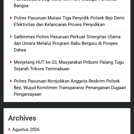
Bangsa
Polres Pasuruan Beri Klarifikasi
Meninggalnya Korban Diduga
Polres Pasuruan Mutasi Tiga Penyidik Polsek Beji Demi
Tersangka Judol, Komitmen
BERITA BARU
Efektivitas dan Kelancaran Proses Penyidikan
Usut Tuntas dan Transparan
Satbinmas Polres Pasuruan Perkuat Sinergitas Ulama
1
dan Umara Melalui Program Rabu Berguru di Ponpes
Sambut HUT ke-81
Dalwa
Kemerdekaan RI, IAD
Probolinggo Persembahkan
BERITA BARU
Menjelang HUT ke-23, Masyarakat Pribumi Palang Tugu
“Hadiah Guru Mengabdi”: 100
Sejarah Trikora Teminabuan
Beasiswa Pascasarjana bagi
2
Polres Pasuruan Nonjobkan Anggota Reskrim Polsek
Guru Non-ASN sebagai
Polres Pasuruan Mutasi Tiga
Beji, Wujud Komitmen Transparansi Penanganan Dugaan
Pahlawan Bangsa
Penyidik Polsek Beji Demi
Penganiayaan
Efektivitas dan Kelancaran
BERITA BARU
Proses Penyidikan
Archives
3
Satbinmas Polres Pasuruan
Agustus 2026
Perkuat Sinergitas Ulama dan