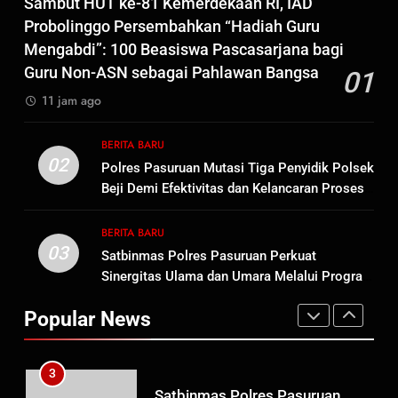
Sambut HUT ke-81 Kemerdekaan RI, IAD
8
Probolinggo Persembahkan “Hadiah Guru
Polres Pasuruan Beri Klarifikasi
Mengabdi”: 100 Beasiswa Pascasarjana bagi
Meninggalnya Korban Diduga
Guru Non-ASN sebagai Pahlawan Bangsa
01
Tersangka Judol, Komitmen
BERITA BARU
11 jam ago
Usut Tuntas dan Transparan
1
BERITA BARU
Sambut HUT ke-81
02
Polres Pasuruan Mutasi Tiga Penyidik Polsek
Kemerdekaan RI, IAD
Beji Demi Efektivitas dan Kelancaran Proses
Probolinggo Persembahkan
BERITA BARU
Penyidikan
“Hadiah Guru Mengabdi”: 100
BERITA BARU
Beasiswa Pascasarjana bagi
03
Satbinmas Polres Pasuruan Perkuat
2
Guru Non-ASN sebagai
Sinergitas Ulama dan Umara Melalui Program
Polres Pasuruan Mutasi Tiga
Pahlawan Bangsa
Rabu Berguru di Ponpes Dalwa
Penyidik Polsek Beji Demi
Popular News
Efektivitas dan Kelancaran
BERITA BARU
Proses Penyidikan
3
Satbinmas Polres Pasuruan