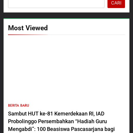
CARI
Most Viewed
5
BERITA BARU
Polres Pasuruan Nonjobkan
Sambut HUT ke-81 Kemerdekaan RI, IAD
Anggota Reskrim Polsek Beji,
Probolinggo Persembahkan “Hadiah Guru
Wujud Komitmen Transparansi
BERITA BARU
Penanganan Dugaan
Mengabdi”: 100 Beasiswa Pascasarjana bagi