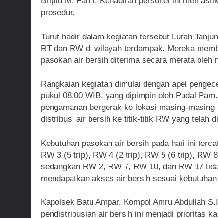
Briptu M. Fahri. Kehadiran personel ini memasti
prosedur.
Turut hadir dalam kegiatan tersebut Lurah Tanju
RT dan RW di wilayah terdampak. Mereka memb
pasokan air bersih diterima secara merata ole
Rangkaian kegiatan dimulai dengan apel pengec
pukul 08.00 WIB, yang dipimpin oleh Padal Pam.
pengamanan bergerak ke lokasi masing-masing 
distribusi air bersih ke titik-titik RW yang telah d
Kebutuhan pasokan air bersih pada hari ini terca
RW 3 (5 trip), RW 4 (2 trip), RW 5 (6 trip), RW 8 
sedangkan RW 2, RW 7, RW 10, dan RW 17 tida
mendapatkan akses air bersih sesuai kebutuha
Kapolsek Batu Ampar, Kompol Amru Abdullah S.
pendistribusian air bersih ini menjadi priorit