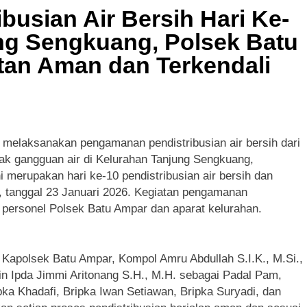
MMD dan Ketua Persit Hadirkan Kebahagiaan bagi Mama-Ma
usian Air Bersih Hari Ke-
ung Sengkuang, Polsek Batu
tan Aman dan Terkendali
 melaksanakan pengamanan pendistribusian air bersih dari
ak gangguan air di Kelurahan Tanjung Sengkuang,
 merupakan hari ke-10 pendistribusian air bersih dan
, tanggal 23 Januari 2026. Kegiatan pengamanan
n personel Polsek Batu Ampar dan aparat kelurahan.
 Kapolsek Batu Ampar, Kompol Amru Abdullah S.I.K., M.Si.,
ain Ipda Jimmi Aritonang S.H., M.H. sebagai Padal Pam,
ipka Khadafi, Bripka Iwan Setiawan, Bripka Suryadi, dan