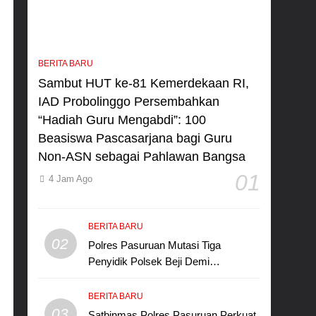
BERITA BARU
Sambut HUT ke-81 Kemerdekaan RI,
IAD Probolinggo Persembahkan
“Hadiah Guru Mengabdi”: 100
Beasiswa Pascasarjana bagi Guru
Non-ASN sebagai Pahlawan Bangsa
01
4 Jam Ago
BERITA BARU
02
Polres Pasuruan Mutasi Tiga
Penyidik Polsek Beji Demi
Efektivitas dan Kelancaran Proses
Penyidikan
BERITA BARU
03
Satbinmas Polres Pasuruan Perkuat