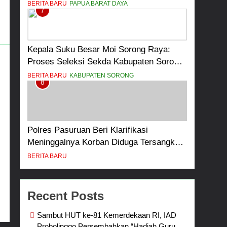
dan Anak-Anak Kampung Sesor
BERITA BARU
PAPUA BARAT DAYA
7
Kepala Suku Besar Moi Sorong Raya:
Proses Seleksi Sekda Kabupaten Sorong
Tidak Sah dan Melanggar Aturan
BERITA BARU
KABUPATEN SORONG
8
Polres Pasuruan Beri Klarifikasi
Meninggalnya Korban Diduga Tersangka
Judol, Komitmen Usut Tuntas dan
BERITA BARU
Transparan
Recent Posts
Sambut HUT ke-81 Kemerdekaan RI, IAD
Probolinggo Persembahkan “Hadiah Guru