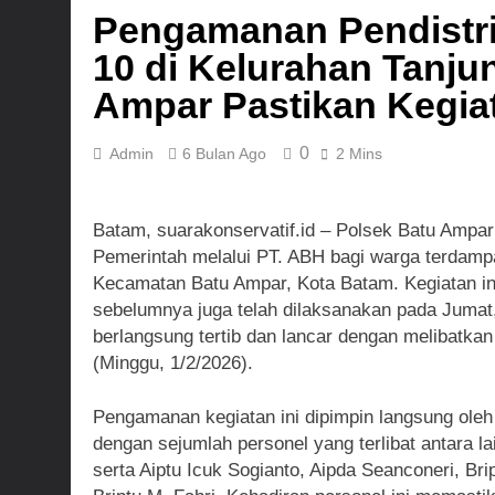
Dansatgas T
Pengamanan Pendistrib
1 Hari Ago
10 di Kelurahan Tanj
Ampar Pastikan Kegia
0
Admin
6 Bulan Ago
2 Mins
Batam, suarakonservatif.id – Polsek Batu Ampar
Pemerintah melalui PT. ABH bagi warga terdamp
Kecamatan Batu Ampar, Kota Batam. Kegiatan ini
sebelumnya juga telah dilaksanakan pada Jumat
berlangsung tertib dan lancar dengan melibatka
(Minggu, 1/2/2026).
Pengamanan kegiatan ini dipimpin langsung oleh
dengan sejumlah personel yang terlibat antara l
serta Aiptu Icuk Sogianto, Aipda Seanconeri, Br