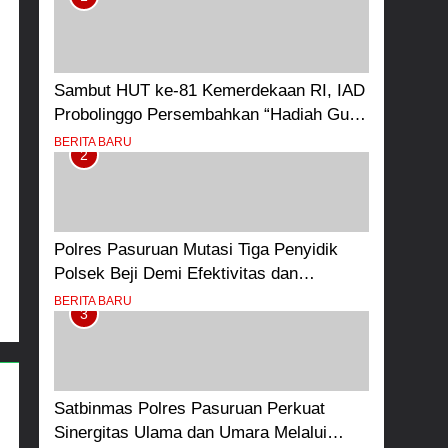
Sambut HUT ke-81 Kemerdekaan RI, IAD
Probolinggo Persembahkan “Hadiah Guru
Mengabdi”: 100 Beasiswa Pascasarjana
BERITA BARU
2
bagi Guru Non-ASN sebagai Pahlawan
Bangsa
Polres Pasuruan Mutasi Tiga Penyidik
Polsek Beji Demi Efektivitas dan
Kelancaran Proses Penyidikan
BERITA BARU
3
Satbinmas Polres Pasuruan Perkuat
Sinergitas Ulama dan Umara Melalui