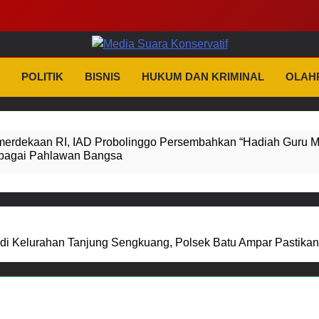
dia Suara Konserva
as Dan Tidak Kenal Kompromi
POLITIK
BISNIS
HUKUM DAN KRIMINAL
OLAH
erdekaan RI, IAD Probolinggo Persembahkan “Hadiah Guru M
bagai Pahlawan Bangsa
 Tiga Penyidik Polsek Beji Demi Efektivitas dan Kelancaran P
ruan Perkuat Sinergitas Ulama dan Umara Melalui Program R
 di Kelurahan Tanjung Sengkuang, Polsek Batu Ampar Pastika
obkan Anggota Reskrim Polsek Beji, Wujud Komitmen Transp