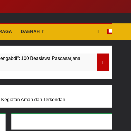
tif
RAGA
DAERAH
engabdi”: 100 Beasiswa Pascasarjana
roses Penyidikan
abu Berguru di Ponpes Dalwa
n Kegiatan Aman dan Terkendali
Menjelang HUT ke-23, Masyarakat Pribumi Palang Tugu Sejarah Trikora Teminabuan
aransi Penanganan Dugaan Penganiayaan