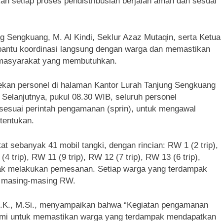
kan setiap proses pendistribusian berjalan aman dan sesuai
ng Sengkuang, M. Al Kindi, Seklur Azaz Mutaqin, serta Ketua
antu koordinasi langsung dengan warga dan memastikan
h masyarakat yang membutuhkan.
ekan personel di halaman Kantor Lurah Tanjung Sengkuang
 Selanjutnya, pukul 08.30 WIB, seluruh personel
sesuai perintah pengamanan (sprin), untuk mengawal
itentukan.
tat sebanyak 41 mobil tangki, dengan rincian: RW 1 (2 trip),
(4 trip), RW 11 (9 trip), RW 12 (7 trip), RW 13 (6 trip),
k melakukan pemesanan. Setiap warga yang terdampak
n masing-masing RW.
I.K., M.Si., menyampaikan bahwa “Kegiatan pengamanan
as kami untuk memastikan warga yang terdampak mendapatkan