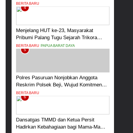
Program Rabu Berguru di Ponpes Dalwa
BERITA BARU
4
Menjelang HUT ke-23, Masyarakat
Pribumi Palang Tugu Sejarah Trikora
Teminabuan
BERITA BARU
PAPUA BARAT DAYA
5
Polres Pasuruan Nonjobkan Anggota
Reskrim Polsek Beji, Wujud Komitmen
Transparansi Penanganan Dugaan
BERITA BARU
6
Penganiayaan
Dansatgas TMMD dan Ketua Persit
Hadirkan Kebahagiaan bagi Mama-Mama