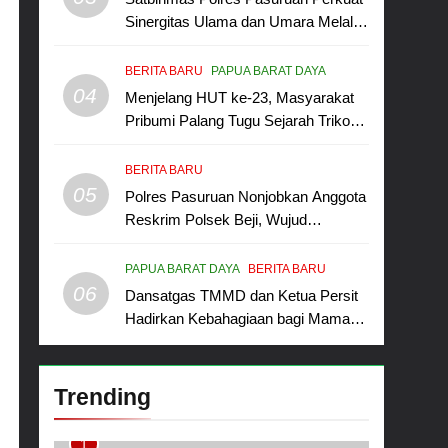
Sinergitas Ulama dan Umara Melalui
Program Rabu Berguru di Ponpes
Dalwa
BERITA BARU
PAPUA BARAT DAYA
04
Menjelang HUT ke-23, Masyarakat
Pribumi Palang Tugu Sejarah Trikora
Teminabuan
BERITA BARU
05
Polres Pasuruan Nonjobkan Anggota
Reskrim Polsek Beji, Wujud
Komitmen Transparansi Penanganan
Dugaan Penganiayaan
PAPUA BARAT DAYA
BERITA BARU
06
Dansatgas TMMD dan Ketua Persit
Hadirkan Kebahagiaan bagi Mama-
Mama dan Anak-Anak Kampung
Sesor
Trending
1