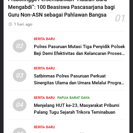
BERITA BARU
Penanganan Dugaan
Mengabdi”: 100 Beasiswa Pascasarjana bagi
Penganiayaan
Guru Non-ASN sebagai Pahlawan Bangsa
01
6
1 hari ago
Dansatgas TMMD dan Ketua
Persit Hadirkan Kebahagiaan
bagi Mama-Mama dan Anak-
BERITA BARU
BERITA BARU
PAPUA BARAT DAYA
02
Anak Kampung Sesor
Polres Pasuruan Mutasi Tiga Penyidik Polsek
Beji Demi Efektivitas dan Kelancaran Proses
7
Penyidikan
Kepala Suku Besar Moi Sorong
BERITA BARU
Raya: Proses Seleksi Sekda
03
Satbinmas Polres Pasuruan Perkuat
Kabupaten Sorong Tidak Sah
BERITA BARU
KABUPATEN SORONG
Sinergitas Ulama dan Umara Melalui Program
dan Melanggar Aturan
Rabu Berguru di Ponpes Dalwa
8
BERITA BARU
PAPUA BARAT DAYA
Polres Pasuruan Beri Klarifikasi
04
Menjelang HUT ke-23, Masyarakat Pribumi
Meninggalnya Korban Diduga
Palang Tugu Sejarah Trikora Teminabuan
Tersangka Judol, Komitmen
BERITA BARU
Usut Tuntas dan Transparan
BERITA BARU