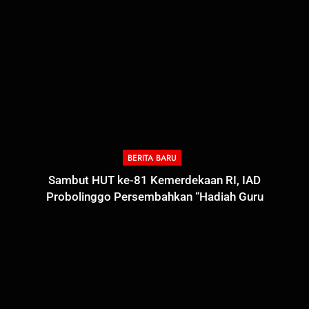
BERITA BARU
Sambut HUT ke-81 Kemerdekaan RI, IAD
Probolinggo Persembahkan “Hadiah Guru
Mengabdi”: 100 Beasiswa Pascasarjana bagi Guru
Non-ASN sebagai Pahlawan Bangsa