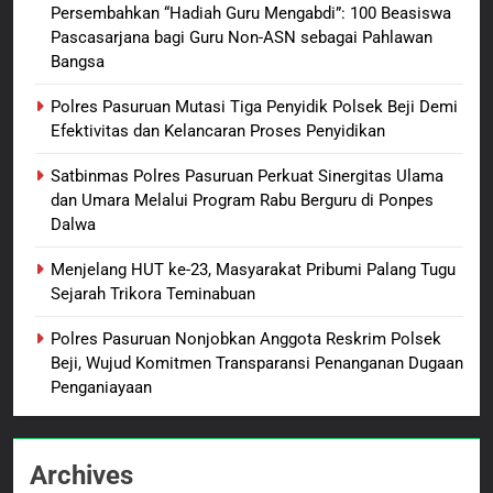
Persembahkan “Hadiah Guru Mengabdi”: 100 Beasiswa
8
Pascasarjana bagi Guru Non-ASN sebagai Pahlawan
Bangsa
Polres Pasuruan Beri Klarifikasi
Meninggalnya Korban Diduga
Polres Pasuruan Mutasi Tiga Penyidik Polsek Beji Demi
Tersangka Judol, Komitmen
BERITA BARU
Efektivitas dan Kelancaran Proses Penyidikan
Usut Tuntas dan Transparan
Satbinmas Polres Pasuruan Perkuat Sinergitas Ulama
1
dan Umara Melalui Program Rabu Berguru di Ponpes
Sambut HUT ke-81
Dalwa
Kemerdekaan RI, IAD
Probolinggo Persembahkan
BERITA BARU
Menjelang HUT ke-23, Masyarakat Pribumi Palang Tugu
“Hadiah Guru Mengabdi”: 100
Sejarah Trikora Teminabuan
Beasiswa Pascasarjana bagi
2
Polres Pasuruan Nonjobkan Anggota Reskrim Polsek
Guru Non-ASN sebagai
Polres Pasuruan Mutasi Tiga
Beji, Wujud Komitmen Transparansi Penanganan Dugaan
Pahlawan Bangsa
Penyidik Polsek Beji Demi
Penganiayaan
Efektivitas dan Kelancaran
BERITA BARU
Proses Penyidikan
Archives
3