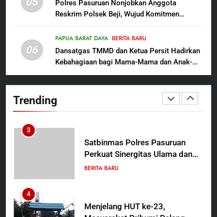
05
1
Polres Pasuruan Nonjobkan Anggota
Reskrim Polsek Beji, Wujud Komitmen
Sambut HUT ke-81
Transparansi Penanganan Dugaan
Kemerdekaan RI, IAD
Penganiayaan
Probolinggo Persembahkan
PAPUA BARAT DAYA
BERITA BARU
BERITA BARU
06
“Hadiah Guru Mengabdi”: 100
Dansatgas TMMD dan Ketua Persit Hadirkan
Beasiswa Pascasarjana bagi
Kebahagiaan bagi Mama-Mama dan Anak-
2
Guru Non-ASN sebagai
Anak Kampung Sesor
Polres Pasuruan Mutasi Tiga
Pahlawan Bangsa
Penyidik Polsek Beji Demi
Trending
Efektivitas dan Kelancaran
BERITA BARU
Proses Penyidikan
3
Satbinmas Polres Pasuruan
Perkuat Sinergitas Ulama dan
Umara Melalui Program Rabu
BERITA BARU
Berguru di Ponpes Dalwa
4
Menjelang HUT ke-23,