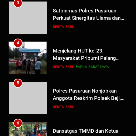
3
Satbinmas Polres Pasuruan
Perkuat Sinergitas Ulama dan
Umara Melalui Program Rabu
BERITA BARU
Berguru di Ponpes Dalwa
4
Menjelang HUT ke-23,
Masyarakat Pribumi Palang
Tugu Sejarah Trikora
BERITA BARU
PAPUA BARAT DAYA
Teminabuan
5
Polres Pasuruan Nonjobkan
Anggota Reskrim Polsek Beji,
Wujud Komitmen Transparansi
BERITA BARU
Penanganan Dugaan
Penganiayaan
6
Dansatgas TMMD dan Ketua