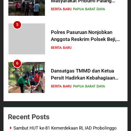
Masyarakat Pribumi Palang
Tugu Sejarah Trikora
BERITA BARU
PAPUA BARAT DAYA
Teminabuan
5
Polres Pasuruan Nonjobkan
Anggota Reskrim Polsek Beji,
Wujud Komitmen Transparansi
BERITA BARU
Penanganan Dugaan
Penganiayaan
6
Dansatgas TMMD dan Ketua
Persit Hadirkan Kebahagiaan
bagi Mama-Mama dan Anak-
BERITA BARU
PAPUA BARAT DAYA
Anak Kampung Sesor
7
Kepala Suku Besar Moi Sorong
Recent Posts
Raya: Proses Seleksi Sekda
Kabupaten Sorong Tidak Sah
BERITA BARU
KABUPATEN SORONG
Sambut HUT ke-81 Kemerdekaan RI, IAD Probolinggo
dan Melanggar Aturan