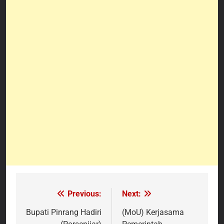
Previous:
Next:
Navigasi
pos
Bupati Pinrang Hadiri
(MoU) Kerjasama