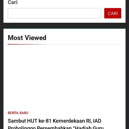
Cari
CARI
Most Viewed
5
BERITA BARU
Polres Pasuruan Nonjobkan
Sambut HUT ke-81 Kemerdekaan RI, IAD
Anggota Reskrim Polsek Beji,
Probolinggo Persembahkan “Hadiah Guru
Wujud Komitmen Transparansi