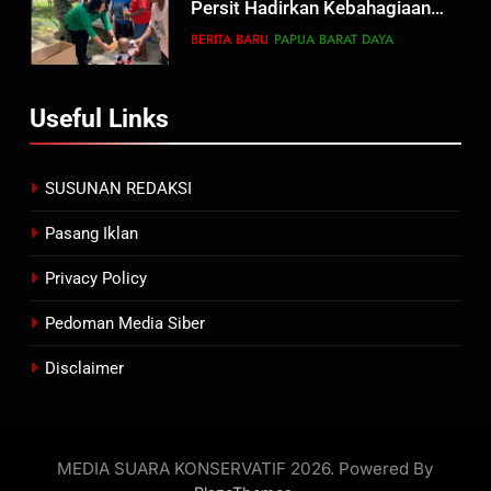
Persit Hadirkan Kebahagiaan
bagi Mama-Mama dan Anak-
BERITA BARU
PAPUA BARAT DAYA
Anak Kampung Sesor
7
Useful Links
Kepala Suku Besar Moi Sorong
Raya: Proses Seleksi Sekda
Kabupaten Sorong Tidak Sah
BERITA BARU
KABUPATEN SORONG
SUSUNAN REDAKSI
dan Melanggar Aturan
Pasang Iklan
8
Polres Pasuruan Beri Klarifikasi
Privacy Policy
Meninggalnya Korban Diduga
Tersangka Judol, Komitmen
Pedoman Media Siber
BERITA BARU
Usut Tuntas dan Transparan
Disclaimer
1
Sambut HUT ke-81
Kemerdekaan RI, IAD
Probolinggo Persembahkan
MEDIA SUARA KONSERVATIF 2026. Powered By
BERITA BARU