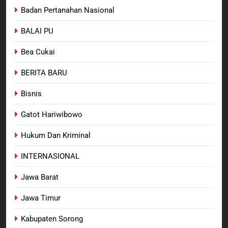
bagi Mama-Mama dan Anak-
BERITA BARU
PAPUA BARAT DAYA
Badan Pertanahan Nasional
Anak Kampung Sesor
BALAI PU
7
Kepala Suku Besar Moi Sorong
Bea Cukai
Raya: Proses Seleksi Sekda
Kabupaten Sorong Tidak Sah
BERITA BARU
KABUPATEN SORONG
BERITA BARU
dan Melanggar Aturan
Bisnis
8
Polres Pasuruan Beri Klarifikasi
Gatot Hariwibowo
Meninggalnya Korban Diduga
Tersangka Judol, Komitmen
Hukum Dan Kriminal
BERITA BARU
Usut Tuntas dan Transparan
INTERNASIONAL
Jawa Barat
Jawa Timur
Kabupaten Sorong