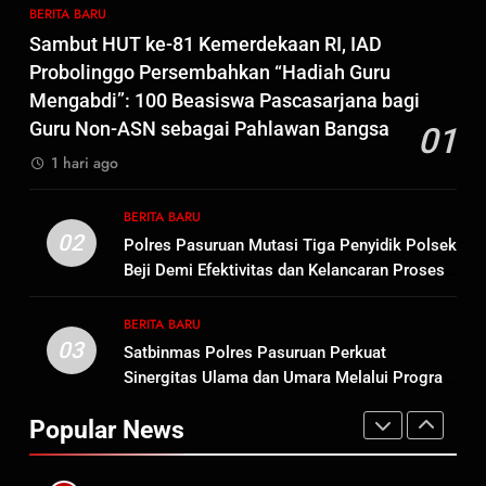
Kabupaten Sorong Tidak Sah
BERITA BARU
KABUPATEN SORONG
BERITA BARU
dan Melanggar Aturan
Sambut HUT ke-81 Kemerdekaan RI, IAD
8
Probolinggo Persembahkan “Hadiah Guru
Polres Pasuruan Beri Klarifikasi
Mengabdi”: 100 Beasiswa Pascasarjana bagi
Meninggalnya Korban Diduga
Guru Non-ASN sebagai Pahlawan Bangsa
01
Tersangka Judol, Komitmen
BERITA BARU
1 hari ago
Usut Tuntas dan Transparan
1
BERITA BARU
Sambut HUT ke-81
02
Polres Pasuruan Mutasi Tiga Penyidik Polsek
Kemerdekaan RI, IAD
Beji Demi Efektivitas dan Kelancaran Proses
Probolinggo Persembahkan
BERITA BARU
Penyidikan
“Hadiah Guru Mengabdi”: 100
BERITA BARU
Beasiswa Pascasarjana bagi
03
Satbinmas Polres Pasuruan Perkuat
2
Guru Non-ASN sebagai
Sinergitas Ulama dan Umara Melalui Program
Polres Pasuruan Mutasi Tiga
Pahlawan Bangsa
Rabu Berguru di Ponpes Dalwa
Penyidik Polsek Beji Demi
Popular News
Efektivitas dan Kelancaran
BERITA BARU
Proses Penyidikan