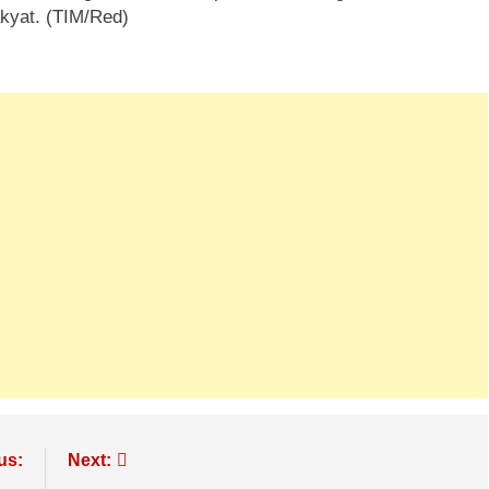
akyat. (TIM/Red)
us:
Next: