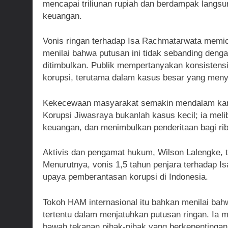
mencapai triliunan rupiah dan berdampak langs
keuangan.
Vonis ringan terhadap Isa Rachmatarwata memicu
menilai bahwa putusan ini tidak sebanding deng
ditimbulkan. Publik mempertanyakan konsisten
korupsi, terutama dalam kasus besar yang menyi
Kekecewaan masyarakat semakin mendalam karen
Korupsi Jiwasraya bukanlah kasus kecil; ia mel
keuangan, dan menimbulkan penderitaan bagi ri
Aktivis dan pengamat hukum, Wilson Lalengke, tu
Menurutnya, vonis 1,5 tahun penjara terhadap 
upaya pemberantasan korupsi di Indonesia.
Tokoh HAM internasional itu bahkan menilai bahw
tertentu dalam menjatuhkan putusan ringan. Ia
bawah tekanan pihak-pihak yang berkepentingan