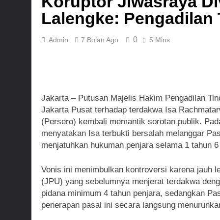
Koruptor Jiwasraya Di
Dansatgas T
Lalengke: Pengadilan 
3 Hari Ago
0
Admin
7 Bulan Ago
5 Mins
Jakarta – Putusan Majelis Hakim Pengadilan Tin
Jakarta Pusat terhadap terdakwa Isa Rachmatar
(Persero) kembali memantik sorotan publik. Pad
menyatakan Isa terbukti bersalah melanggar Pa
menjatuhkan hukuman penjara selama 1 tahun 6 
Vonis ini menimbulkan kontroversi karena jauh 
(JPU) yang sebelumnya menjerat terdakwa denga
pidana minimum 4 tahun penjara, sedangkan Pa
penerapan pasal ini secara langsung menurunka