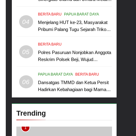
Program Rabu Berguru di Ponpes
Dalwa
BERITA BARU
PAPUA BARAT DAYA
04
Menjelang HUT ke-23, Masyarakat
Pribumi Palang Tugu Sejarah Trikora
Teminabuan
BERITA BARU
05
Polres Pasuruan Nonjobkan Anggota
Reskrim Polsek Beji, Wujud
Komitmen Transparansi Penanganan
Dugaan Penganiayaan
PAPUA BARAT DAYA
BERITA BARU
06
Dansatgas TMMD dan Ketua Persit
Hadirkan Kebahagiaan bagi Mama-
Mama dan Anak-Anak Kampung
Sesor
Trending
1