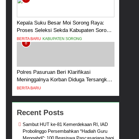
Kepala Suku Besar Moi Sorong Raya:
Proses Seleksi Sekda Kabupaten Sorong
Tidak Sah dan Melanggar Aturan
BERITA BARU
KABUPATEN SORONG
8
Polres Pasuruan Beri Klarifikasi
Meninggalnya Korban Diduga Tersangka
Judol, Komitmen Usut Tuntas dan
BERITA BARU
Transparan
Recent Posts
Sambut HUT ke-81 Kemerdekaan RI, IAD
Probolinggo Persembahkan “Hadiah Guru
Mengabdi”: 100 Beasiswa Pascasarjana bagi