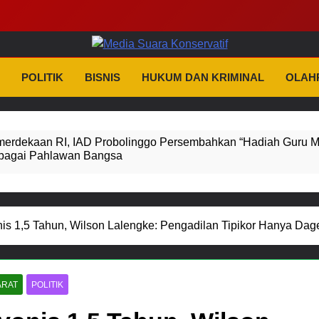
dia Suara Konserva
as Dan Tidak Kenal Kompromi
POLITIK
BISNIS
HUKUM DAN KRIMINAL
OLAH
erdekaan RI, IAD Probolinggo Persembahkan “Hadiah Guru M
bagai Pahlawan Bangsa
 Tiga Penyidik Polsek Beji Demi Efektivitas dan Kelancaran P
ruan Perkuat Sinergitas Ulama dan Umara Melalui Program R
nis 1,5 Tahun, Wilson Lalengke: Pengadilan Tipikor Hanya Dag
ARAT
POLITIK
obkan Anggota Reskrim Polsek Beji, Wujud Komitmen Transp