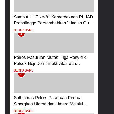
Sambut HUT ke-81 Kemerdekaan RI, IAD
Probolinggo Persembahkan “Hadiah Guru
Mengabdi”: 100 Beasiswa Pascasarjana
BERITA BARU
2
bagi Guru Non-ASN sebagai Pahlawan
Bangsa
Polres Pasuruan Mutasi Tiga Penyidik
Polsek Beji Demi Efektivitas dan
Kelancaran Proses Penyidikan
BERITA BARU
3
Satbinmas Polres Pasuruan Perkuat
Sinergitas Ulama dan Umara Melalui
Program Rabu Berguru di Ponpes Dalwa
BERITA BARU