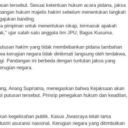
usan tersebut. Sesuai ketentuan hukum acara pidana, jaksa
imbangan hukum majelis hakim sebelum menentukan langkah
ajukan banding.
da pimpinan untuk menentukan sikap, termasuk apakah
k,” ujar salah satu anggota tim JPU, Bagus Kusuma.
eputusan hakim yang tidak membebankan pidana tambahan
wa kerugian negara tidak dinikmati langsung oleh terdakwa,
ugi. Pandangan ini berbeda dengan tuntutan jaksa yang
kerugian negara.
ng, Anang Supriatna, menegaskan bahwa Kejaksaan akan
pi putusan tersebut. Prinsip penegakan hukum dan keadilan,
kan kegelisahan publik. Kasus Jiwasraya telah lama
stri asuransi nasional. Kerugian negara yang ditimbulkan