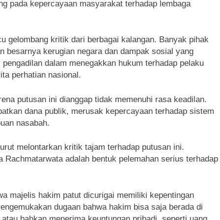
ung pada kepercayaan masyarakat terhadap lembaga
 gelombang kritik dari berbagai kalangan. Banyak pihak
an besarnya kerugian negara dan dampak sosial yang
si pengadilan dalam menegakkan hukum terhadap pelaku
ta perhatian nasional.
a putusan ini dianggap tidak memenuhi rasa keadilan.
ibatkan dana publik, merusak kepercayaan terhadap sistem
buan nasabah.
rut melontarkan kritik tajam terhadap putusan ini.
Isa Rachmatarwata adalah bentuk pelemahan serius terhadap
a majelis hakim patut dicurigai memiliki kepentingan
 mengemukakan dugaan bahwa hakim bisa saja berada di
 atau bahkan menerima keuntungan pribadi, seperti uang