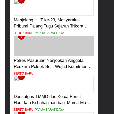
4
Menjelang HUT ke-23, Masyarakat
Pribumi Palang Tugu Sejarah Trikora
Teminabuan
BERITA BARU
PAPUA BARAT DAYA
5
Polres Pasuruan Nonjobkan Anggota
Reskrim Polsek Beji, Wujud Komitmen
Transparansi Penanganan Dugaan
BERITA BARU
6
Penganiayaan
Dansatgas TMMD dan Ketua Persit
Hadirkan Kebahagiaan bagi Mama-Mama
dan Anak-Anak Kampung Sesor
BERITA BARU
PAPUA BARAT DAYA
7