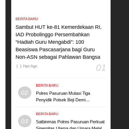
BERITA BARU
Sambut HUT ke-81 Kemerdekaan RI,
IAD Probolinggo Persembahkan
“Hadiah Guru Mengabdi”: 100
Beasiswa Pascasarjana bagi Guru
Non-ASN sebagai Pahlawan Bangsa
01
1 Hari Ago
BERITA BARU
02
Polres Pasuruan Mutasi Tiga
Penyidik Polsek Beji Demi
Efektivitas dan Kelancaran Proses
Penyidikan
BERITA BARU
03
Satbinmas Polres Pasuruan Perkuat
Sinergitas Ulama dan Umara Melalui