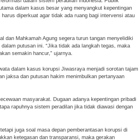
eformasi dalam sistem peradilan Indonesia. Publik
erutama dalam kasus besar yang menyangkut kepentingan
rus diperkuat agar tidak ada ruang bagi intervensi atau
al dan Mahkamah Agung segera turun tangan menyelidiki
dalam putusan ini. “Jika tidak ada langkah tegas, maka
akan semakin hancur,” ujarnya.
wata dalam kasus korupsi Jiwasraya menjadi sorotan tajam
utan jaksa dan putusan hakim menimbulkan pertanyaan
kecewaan masyarakat. Dugaan adanya kepentingan pribadi
apa rapuhnya sistem peradilan jika tidak diawasi dengan
tetapi juga soal masa depan pemberantasan korupsi di
ukkan ketegasan dan transparansi, maka gerakan