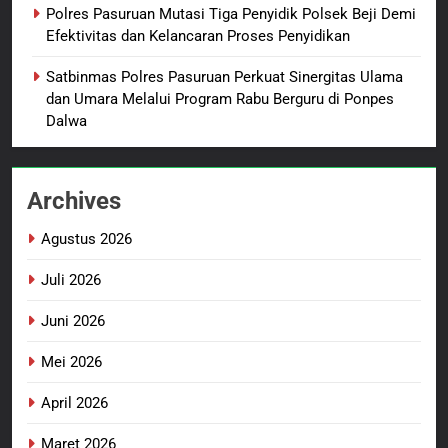
Hak Keluarga Ambar Witjaksono
BERITA BARU
HUKUM DAN KRIMINAL
Polres Pasuruan Mutasi Tiga Penyidik Polsek Beji Demi
Sutarman
Efektivitas dan Kelancaran Proses Penyidikan
2
Satbinmas Polres Pasuruan Perkuat Sinergitas Ulama
TMMD Ke-129 Gelar Penyuluhan
dan Umara Melalui Program Rabu Berguru di Ponpes
Wasbang dan Hukum,
Dalwa
Tanamkan Kesadaran
BERITA BARU
PAPUA BARAT DAYA
Berbangsa serta Taat Aturan di
Kampung Sesor
Archives
3
Sambut HUT ke-81
Agustus 2026
Kemerdekaan RI, IAD
Probolinggo Persembahkan
BERITA BARU
Juli 2026
“Hadiah Guru Mengabdi”: 100
Beasiswa Pascasarjana bagi
Juni 2026
4
Guru Non-ASN sebagai
Polres Pasuruan Mutasi Tiga
Mei 2026
Pahlawan Bangsa
Penyidik Polsek Beji Demi
Efektivitas dan Kelancaran
April 2026
BERITA BARU
Proses Penyidikan
Maret 2026