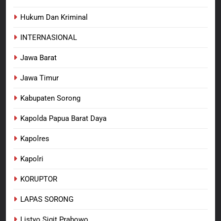
Persit Hadirkan Kebahagiaan
bagi Mama-Mama dan Anak-
Hukum Dan Kriminal
BERITA BARU
PAPUA BARAT DAYA
Anak Kampung Sesor
INTERNASIONAL
Jawa Barat
Jawa Timur
Kabupaten Sorong
Kapolda Papua Barat Daya
Kapolres
Kapolri
KORUPTOR
LAPAS SORONG
Listyo Sigit Prabowo