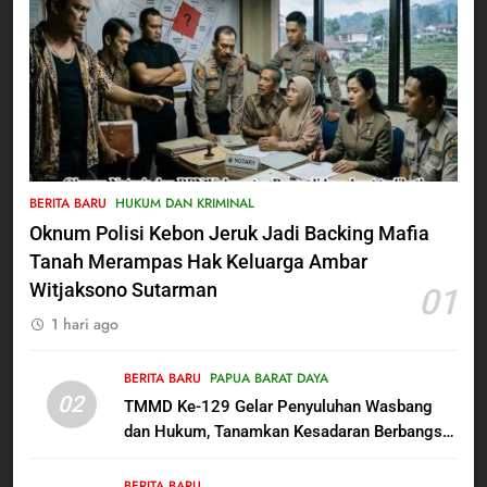
5
Satbinmas Polres Pasuruan
BERITA BARU
HUKUM DAN KRIMINAL
Perkuat Sinergitas Ulama dan
Oknum Polisi Kebon Jeruk Jadi Backing Mafia
Umara Melalui Program Rabu
BERITA BARU
Berguru di Ponpes Dalwa
Tanah Merampas Hak Keluarga Ambar
Witjaksono Sutarman
01
6
1 hari ago
Menjelang HUT ke-23,
Masyarakat Pribumi Palang
Tugu Sejarah Trikora
BERITA BARU
PAPUA BARAT DAYA
BERITA BARU
PAPUA BARAT DAYA
02
Teminabuan
TMMD Ke-129 Gelar Penyuluhan Wasbang
dan Hukum, Tanamkan Kesadaran Berbangsa
7
serta Taat Aturan di Kampung Sesor
Polres Pasuruan Nonjobkan
BERITA BARU