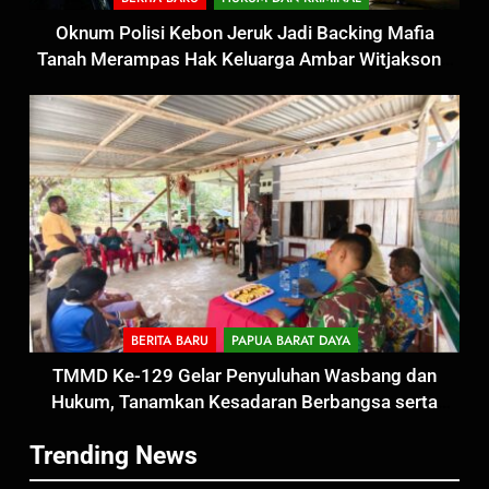
Oknum Polisi Kebon Jeruk Jadi Backing Mafia
Tanah Merampas Hak Keluarga Ambar Witjaksono
Sutarman
5
BERITA BARU
PAPUA BARAT DAYA
Satbinmas Polres Pasuruan
TMMD Ke-129 Gelar Penyuluhan Wasbang dan
Perkuat Sinergitas Ulama dan
Hukum, Tanamkan Kesadaran Berbangsa serta
Umara Melalui Program Rabu
BERITA BARU
Taat Aturan di Kampung Sesor
Berguru di Ponpes Dalwa
Trending News
6