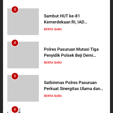
Berbangsa serta Taat Aturan di
Kampung Sesor
3
Sambut HUT ke-81
Kemerdekaan RI, IAD
Probolinggo Persembahkan
BERITA BARU
“Hadiah Guru Mengabdi”: 100
Beasiswa Pascasarjana bagi
4
Guru Non-ASN sebagai
Polres Pasuruan Mutasi Tiga
Pahlawan Bangsa
Penyidik Polsek Beji Demi
Efektivitas dan Kelancaran
BERITA BARU
Proses Penyidikan
5
Satbinmas Polres Pasuruan
Perkuat Sinergitas Ulama dan
Umara Melalui Program Rabu
BERITA BARU
Berguru di Ponpes Dalwa
6