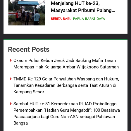
Menjelang HUT ke-23,
Masyarakat Pribumi Palang
Tugu Sejarah Trikora
BERITA BARU
PAPUA BARAT DAYA
Teminabuan
7
Polres Pasuruan Nonjobkan
Recent Posts
Anggota Reskrim Polsek Beji,
Wujud Komitmen Transparansi
BERITA BARU
Oknum Polisi Kebon Jeruk Jadi Backing Mafia Tanah
Penanganan Dugaan
Merampas Hak Keluarga Ambar Witjaksono Sutarman
Penganiayaan
8
TMMD Ke-129 Gelar Penyuluhan Wasbang dan Hukum,
Dansatgas TMMD dan Ketua
Tanamkan Kesadaran Berbangsa serta Taat Aturan di
Persit Hadirkan Kebahagiaan
Kampung Sesor
bagi Mama-Mama dan Anak-
BERITA BARU
PAPUA BARAT DAYA
Anak Kampung Sesor
Sambut HUT ke-81 Kemerdekaan RI, IAD Probolinggo
Persembahkan “Hadiah Guru Mengabdi”: 100 Beasiswa
1
Pascasarjana bagi Guru Non-ASN sebagai Pahlawan
Oknum Polisi Kebon Jeruk Jadi
Bangsa
Backing Mafia Tanah Merampas