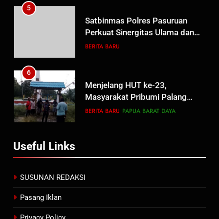
5
Satbinmas Polres Pasuruan
Perkuat Sinergitas Ulama dan
Umara Melalui Program Rabu
BERITA BARU
Berguru di Ponpes Dalwa
6
Menjelang HUT ke-23,
Masyarakat Pribumi Palang
Tugu Sejarah Trikora
BERITA BARU
PAPUA BARAT DAYA
Teminabuan
7
Useful Links
Polres Pasuruan Nonjobkan
Anggota Reskrim Polsek Beji,
Wujud Komitmen Transparansi
BERITA BARU
SUSUNAN REDAKSI
Penanganan Dugaan
Penganiayaan
Pasang Iklan
8
Dansatgas TMMD dan Ketua
Privacy Policy