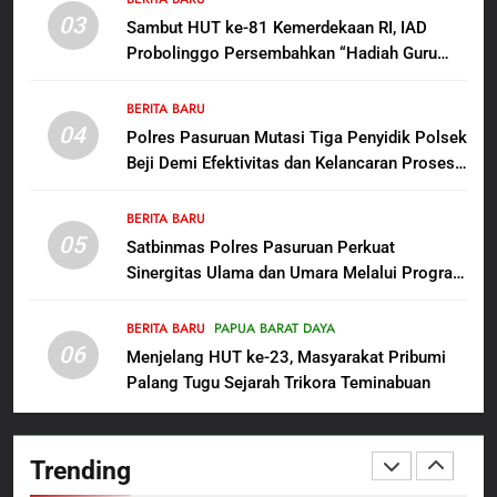
Anggota Reskrim Polsek Beji,
03
Sambut HUT ke-81 Kemerdekaan RI, IAD
Wujud Komitmen Transparansi
BERITA BARU
Probolinggo Persembahkan “Hadiah Guru
Penanganan Dugaan
Mengabdi”: 100 Beasiswa Pascasarjana bagi
Penganiayaan
8
Guru Non-ASN sebagai Pahlawan Bangsa
BERITA BARU
Dansatgas TMMD dan Ketua
04
Polres Pasuruan Mutasi Tiga Penyidik Polsek
Persit Hadirkan Kebahagiaan
Beji Demi Efektivitas dan Kelancaran Proses
bagi Mama-Mama dan Anak-
BERITA BARU
PAPUA BARAT DAYA
Penyidikan
Anak Kampung Sesor
BERITA BARU
05
1
Satbinmas Polres Pasuruan Perkuat
Sinergitas Ulama dan Umara Melalui Program
Oknum Polisi Kebon Jeruk Jadi
Rabu Berguru di Ponpes Dalwa
Backing Mafia Tanah Merampas
Hak Keluarga Ambar Witjaksono
BERITA BARU
PAPUA BARAT DAYA
BERITA BARU
HUKUM DAN KRIMINAL
06
Sutarman
Menjelang HUT ke-23, Masyarakat Pribumi
Palang Tugu Sejarah Trikora Teminabuan
2
TMMD Ke-129 Gelar Penyuluhan
Wasbang dan Hukum,
Trending
Tanamkan Kesadaran
BERITA BARU
PAPUA BARAT DAYA