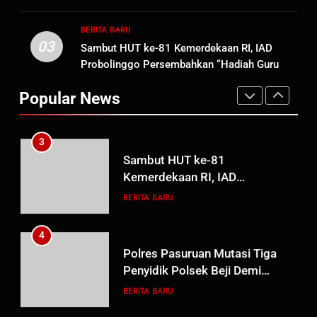
Hak Keluarga Ambar Witjaksono
BERITA BARU
HUKUM DAN KRIMINAL
serta Taat Aturan di Kampung Sesor
Sutarman
BERITA BARU
03
Sambut HUT ke-81 Kemerdekaan RI, IAD
2
Probolinggo Persembahkan “Hadiah Guru
TMMD Ke-129 Gelar Penyuluhan
Mengabdi”: 100 Beasiswa Pascasarjana bagi
Wasbang dan Hukum,
Popular News
Guru Non-ASN sebagai Pahlawan Bangsa
Tanamkan Kesadaran
BERITA BARU
PAPUA BARAT DAYA
Berbangsa serta Taat Aturan di
Kampung Sesor
3
Sambut HUT ke-81
Kemerdekaan RI, IAD
Probolinggo Persembahkan
BERITA BARU
“Hadiah Guru Mengabdi”: 100
Beasiswa Pascasarjana bagi
4
Guru Non-ASN sebagai
Polres Pasuruan Mutasi Tiga
Pahlawan Bangsa
Penyidik Polsek Beji Demi
Efektivitas dan Kelancaran
BERITA BARU
Proses Penyidikan