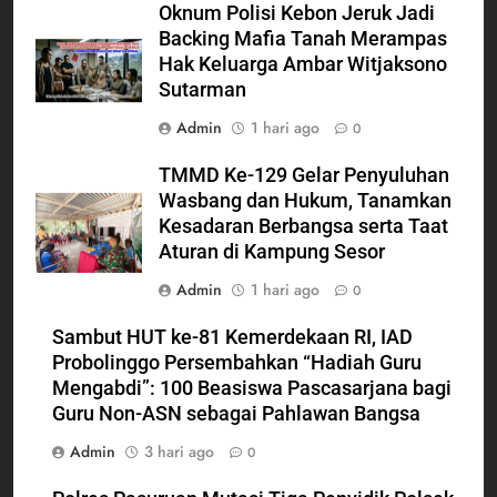
Oknum Polisi Kebon Jeruk Jadi
Backing Mafia Tanah Merampas
Hak Keluarga Ambar Witjaksono
Sutarman
Admin
1 hari ago
0
TMMD Ke-129 Gelar Penyuluhan
Wasbang dan Hukum, Tanamkan
Kesadaran Berbangsa serta Taat
Aturan di Kampung Sesor
Admin
1 hari ago
0
Sambut HUT ke-81 Kemerdekaan RI, IAD
Probolinggo Persembahkan “Hadiah Guru
Mengabdi”: 100 Beasiswa Pascasarjana bagi
Guru Non-ASN sebagai Pahlawan Bangsa
Admin
3 hari ago
0