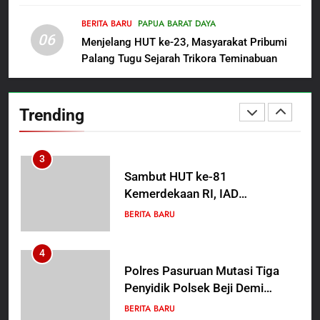
Rabu Berguru di Ponpes Dalwa
Backing Mafia Tanah Merampas
Hak Keluarga Ambar Witjaksono
BERITA BARU
PAPUA BARAT DAYA
BERITA BARU
HUKUM DAN KRIMINAL
06
Sutarman
Menjelang HUT ke-23, Masyarakat Pribumi
Palang Tugu Sejarah Trikora Teminabuan
2
TMMD Ke-129 Gelar Penyuluhan
Wasbang dan Hukum,
Trending
Tanamkan Kesadaran
BERITA BARU
PAPUA BARAT DAYA
Berbangsa serta Taat Aturan di
Kampung Sesor
3
Sambut HUT ke-81
Kemerdekaan RI, IAD
Probolinggo Persembahkan
BERITA BARU
“Hadiah Guru Mengabdi”: 100
Beasiswa Pascasarjana bagi
4
Guru Non-ASN sebagai
Polres Pasuruan Mutasi Tiga
Pahlawan Bangsa
Penyidik Polsek Beji Demi
Efektivitas dan Kelancaran
BERITA BARU