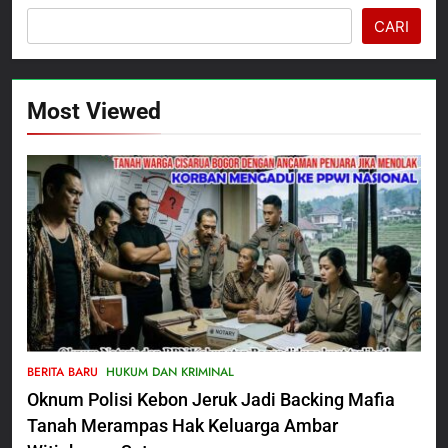
CARI
Most Viewed
5
Satbinmas Polres Pasuruan
BERITA BARU
HUKUM DAN KRIMINAL
Perkuat Sinergitas Ulama dan
Oknum Polisi Kebon Jeruk Jadi Backing Mafia
Umara Melalui Program Rabu
BERITA BARU
Berguru di Ponpes Dalwa
Tanah Merampas Hak Keluarga Ambar