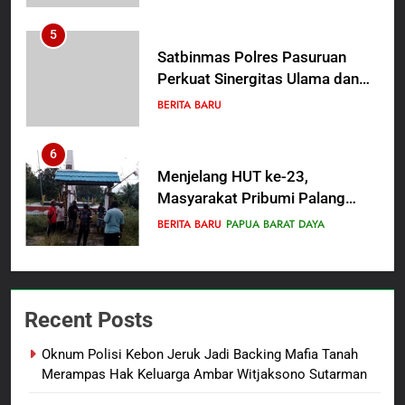
Proses Penyidikan
5
Satbinmas Polres Pasuruan
Perkuat Sinergitas Ulama dan
Umara Melalui Program Rabu
BERITA BARU
Berguru di Ponpes Dalwa
6
Menjelang HUT ke-23,
Masyarakat Pribumi Palang
Tugu Sejarah Trikora
BERITA BARU
PAPUA BARAT DAYA
Teminabuan
7
Polres Pasuruan Nonjobkan
Recent Posts
Anggota Reskrim Polsek Beji,
Wujud Komitmen Transparansi
BERITA BARU
Oknum Polisi Kebon Jeruk Jadi Backing Mafia Tanah
Penanganan Dugaan
Merampas Hak Keluarga Ambar Witjaksono Sutarman
Penganiayaan
8