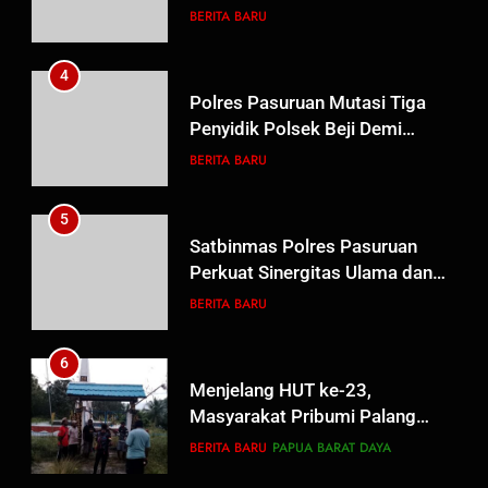
Probolinggo Persembahkan
BERITA BARU
“Hadiah Guru Mengabdi”: 100
Beasiswa Pascasarjana bagi
4
Guru Non-ASN sebagai
Polres Pasuruan Mutasi Tiga
Pahlawan Bangsa
Penyidik Polsek Beji Demi
Efektivitas dan Kelancaran
BERITA BARU
Proses Penyidikan
5
Satbinmas Polres Pasuruan
Perkuat Sinergitas Ulama dan
Umara Melalui Program Rabu
BERITA BARU
Berguru di Ponpes Dalwa
6
Menjelang HUT ke-23,
Masyarakat Pribumi Palang
Tugu Sejarah Trikora
BERITA BARU
PAPUA BARAT DAYA
Teminabuan