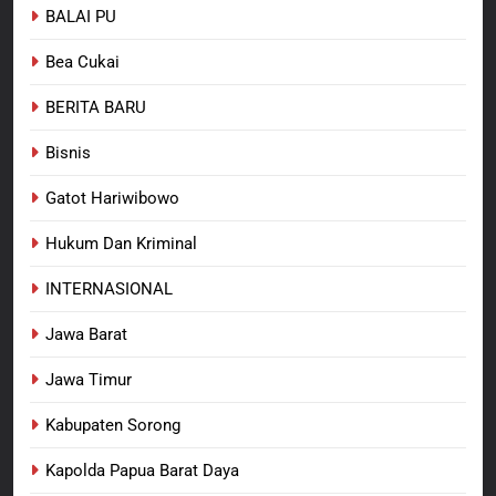
BALAI PU
7
Polres Pasuruan Nonjobkan
Bea Cukai
Anggota Reskrim Polsek Beji,
Wujud Komitmen Transparansi
BERITA BARU
BERITA BARU
Penanganan Dugaan
Penganiayaan
Bisnis
8
Dansatgas TMMD dan Ketua
Gatot Hariwibowo
Persit Hadirkan Kebahagiaan
bagi Mama-Mama dan Anak-
Hukum Dan Kriminal
BERITA BARU
PAPUA BARAT DAYA
Anak Kampung Sesor
INTERNASIONAL
Jawa Barat
Jawa Timur
Kabupaten Sorong
Kapolda Papua Barat Daya