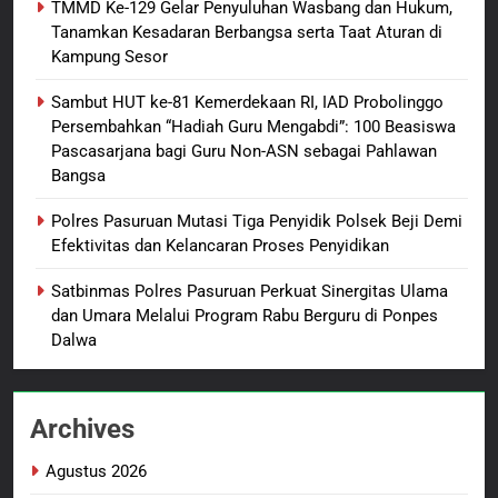
TMMD Ke-129 Gelar Penyuluhan Wasbang dan Hukum,
Dansatgas TMMD dan Ketua
Tanamkan Kesadaran Berbangsa serta Taat Aturan di
Persit Hadirkan Kebahagiaan
Kampung Sesor
bagi Mama-Mama dan Anak-
BERITA BARU
PAPUA BARAT DAYA
Anak Kampung Sesor
Sambut HUT ke-81 Kemerdekaan RI, IAD Probolinggo
Persembahkan “Hadiah Guru Mengabdi”: 100 Beasiswa
1
Pascasarjana bagi Guru Non-ASN sebagai Pahlawan
Oknum Polisi Kebon Jeruk Jadi
Bangsa
Backing Mafia Tanah Merampas
Hak Keluarga Ambar Witjaksono
BERITA BARU
HUKUM DAN KRIMINAL
Polres Pasuruan Mutasi Tiga Penyidik Polsek Beji Demi
Sutarman
Efektivitas dan Kelancaran Proses Penyidikan
2
Satbinmas Polres Pasuruan Perkuat Sinergitas Ulama
TMMD Ke-129 Gelar Penyuluhan
dan Umara Melalui Program Rabu Berguru di Ponpes
Wasbang dan Hukum,
Dalwa
Tanamkan Kesadaran
BERITA BARU
PAPUA BARAT DAYA
Berbangsa serta Taat Aturan di
Kampung Sesor
Archives
3
Sambut HUT ke-81
Agustus 2026
Kemerdekaan RI, IAD