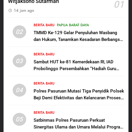
Witjaksono Sutarman
01
6
14 jam ago
Menjelang HUT ke-23,
Masyarakat Pribumi Palang
Tugu Sejarah Trikora
BERITA BARU
PAPUA BARAT DAYA
BERITA BARU
PAPUA BARAT DAYA
02
Teminabuan
TMMD Ke-129 Gelar Penyuluhan Wasbang
dan Hukum, Tanamkan Kesadaran Berbangsa
7
serta Taat Aturan di Kampung Sesor
Polres Pasuruan Nonjobkan
BERITA BARU
Anggota Reskrim Polsek Beji,
03
Sambut HUT ke-81 Kemerdekaan RI, IAD
Wujud Komitmen Transparansi
BERITA BARU
Probolinggo Persembahkan “Hadiah Guru
Penanganan Dugaan
Mengabdi”: 100 Beasiswa Pascasarjana bagi
Penganiayaan
8
Guru Non-ASN sebagai Pahlawan Bangsa
BERITA BARU
Dansatgas TMMD dan Ketua
04
Polres Pasuruan Mutasi Tiga Penyidik Polsek
Persit Hadirkan Kebahagiaan
Beji Demi Efektivitas dan Kelancaran Proses
bagi Mama-Mama dan Anak-
BERITA BARU
PAPUA BARAT DAYA
Penyidikan
Anak Kampung Sesor
BERITA BARU
05
1
Satbinmas Polres Pasuruan Perkuat
Sinergitas Ulama dan Umara Melalui Program
Oknum Polisi Kebon Jeruk Jadi