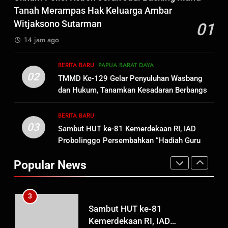
Dansatgas TMMD dan Ketua
Tanah Merampas Hak Keluarga Ambar
Persit Hadirkan Kebahagiaan
Witjaksono Sutarman
01
bagi Mama-Mama dan Anak-
BERITA BARU
PAPUA BARAT DAYA
14 jam ago
Anak Kampung Sesor
1
BERITA BARU
PAPUA BARAT DAYA
Oknum Polisi Kebon Jeruk Jadi
02
TMMD Ke-129 Gelar Penyuluhan Wasbang
Backing Mafia Tanah Merampas
dan Hukum, Tanamkan Kesadaran Berbangsa
Hak Keluarga Ambar Witjaksono
BERITA BARU
HUKUM DAN KRIMINAL
serta Taat Aturan di Kampung Sesor
Sutarman
BERITA BARU
03
Sambut HUT ke-81 Kemerdekaan RI, IAD
2
Probolinggo Persembahkan “Hadiah Guru
TMMD Ke-129 Gelar Penyuluhan
Mengabdi”: 100 Beasiswa Pascasarjana bagi
Wasbang dan Hukum,
Popular News
Guru Non-ASN sebagai Pahlawan Bangsa
Tanamkan Kesadaran
BERITA BARU
PAPUA BARAT DAYA
Berbangsa serta Taat Aturan di
Kampung Sesor
3
Sambut HUT ke-81
Kemerdekaan RI, IAD