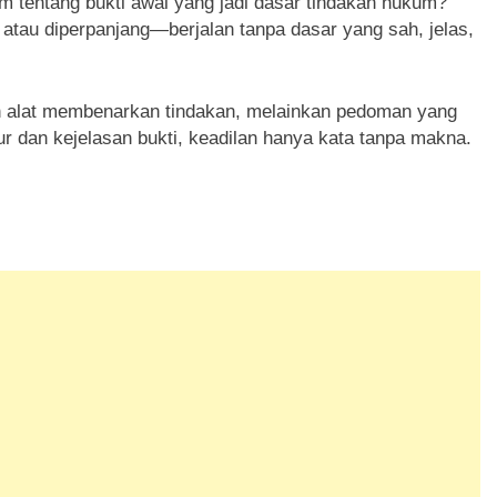
am tentang bukti awal yang jadi dasar tindakan hukum?
tau diperpanjang—berjalan tanpa dasar yang sah, jelas,
n alat membenarkan tindakan, melainkan pedoman yang
r dan kejelasan bukti, keadilan hanya kata tanpa makna.