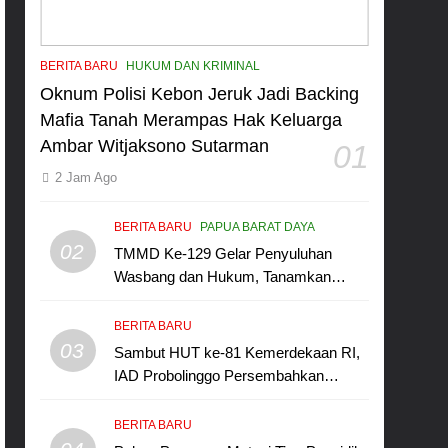
BERITA BARU
HUKUM DAN KRIMINAL
Oknum Polisi Kebon Jeruk Jadi Backing
Mafia Tanah Merampas Hak Keluarga
Ambar Witjaksono Sutarman
01
2 Jam Ago
BERITA BARU
PAPUA BARAT DAYA
02
TMMD Ke-129 Gelar Penyuluhan
Wasbang dan Hukum, Tanamkan
Kesadaran Berbangsa serta Taat
Aturan di Kampung Sesor
BERITA BARU
03
Sambut HUT ke-81 Kemerdekaan RI,
IAD Probolinggo Persembahkan
“Hadiah Guru Mengabdi”: 100
Beasiswa Pascasarjana bagi Guru
BERITA BARU
Non-ASN sebagai Pahlawan Bangsa