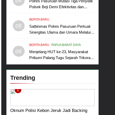
04
Polres Pasuruan Mutasi Tiga Penyidik
Polsek Beji Demi Efektivitas dan
Kelancaran Proses Penyidikan
BERITA BARU
05
Satbinmas Polres Pasuruan Perkuat
Sinergitas Ulama dan Umara Melalui
Program Rabu Berguru di Ponpes
Dalwa
BERITA BARU
PAPUA BARAT DAYA
06
Menjelang HUT ke-23, Masyarakat
Pribumi Palang Tugu Sejarah Trikora
Teminabuan
Trending
1
Oknum Polisi Kebon Jeruk Jadi Backing