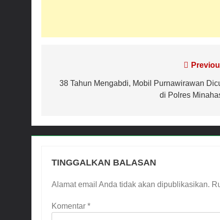
Navigasi
Previou
pos
38 Tahun Mengabdi, Mobil Purnawirawan Dicu
di Polres Minaha
TINGGALKAN BALASAN
Alamat email Anda tidak akan dipublikasikan.
Ru
Komentar
*