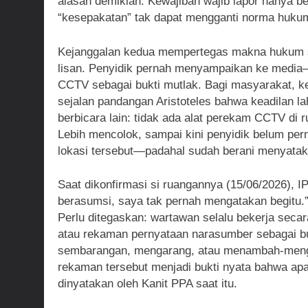
alasan demikian. Kewajiban wajib lapor hanya be
“kesepakatan” tak dapat mengganti norma hukum
Kejanggalan kedua mempertegas makna hukum se
lisan. Penyidik pernah menyampaikan ke media
CCTV sebagai bukti mutlak. Bagi masyarakat, k
sejalan pandangan Aristoteles bahwa keadilan lah
berbicara lain: tidak ada alat perekam CCTV di r
Lebih mencolok, sampai kini penyidik belum per
lokasi tersebut—padahal sudah berani menyataka
Saat dikonfirmasi si ruangannya (15/06/2026),
berasumsi, saya tak pernah mengatakan begitu.”
Perlu ditegaskan: wartawan selalu bekerja sec
atau rekaman pernyataan narasumber sebagai buk
sembarangan, mengarang, atau menambah‑mengu
rekaman tersebut menjadi bukti nyata bahwa ap
dinyatakan oleh Kanit PPA saat itu.