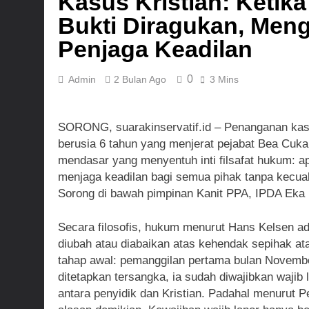
Kasus Kristian: Ketik
2 Hari Ago
Bukti Diragukan, Men
3 Hari Ago
Penjaga Keadilan
0
Admin
2 Bulan Ago
3 Mins
SORONG, suarakinservatif.id – Penanganan kas
berusia 6 tahun yang menjerat pejabat Bea Cuk
mendasar yang menyentuh inti filsafat hukum: ap
menjaga keadilan bagi semua pihak tanpa kecuali
Sorong di bawah pimpinan Kanit PPA, IPDA Eka L
Secara filosofis, hukum menurut Hans Kelsen a
diubah atau diabaikan atas kehendak sepihak atau 
tahap awal: pemanggilan pertama bulan November
ditetapkan tersangka, ia sudah diwajibkan wajib l
antara penyidik dan Kristian. Padahal menurut 