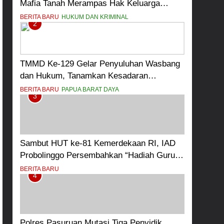
Mafia Tanah Merampas Hak Keluarga
Ambar Witjaksono Sutarman
BERITA BARU
HUKUM DAN KRIMINAL
2
TMMD Ke-129 Gelar Penyuluhan Wasbang
dan Hukum, Tanamkan Kesadaran
Berbangsa serta Taat Aturan di Kampung
BERITA BARU
PAPUA BARAT DAYA
3
Sesor
Sambut HUT ke-81 Kemerdekaan RI, IAD
Probolinggo Persembahkan “Hadiah Guru
Mengabdi”: 100 Beasiswa Pascasarjana
BERITA BARU
4
bagi Guru Non-ASN sebagai Pahlawan
Bangsa
Polres Pasuruan Mutasi Tiga Penyidik