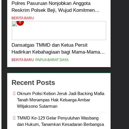
Polres Pasuruan Nonjobkan Anggota
Reskrim Polsek Beji, Wujud Komitmen
Transparansi Penanganan Dugaan
BERITA BARU
8
Penganiayaan
Dansatgas TMMD dan Ketua Persit
Hadirkan Kebahagiaan bagi Mama-Mama
dan Anak-Anak Kampung Sesor
BERITA BARU
PAPUA BARAT DAYA
Recent Posts
Oknum Polisi Kebon Jeruk Jadi Backing Mafia
Tanah Merampas Hak Keluarga Ambar
Witjaksono Sutarman
TMMD Ke-129 Gelar Penyuluhan Wasbang
dan Hukum, Tanamkan Kesadaran Berbangsa