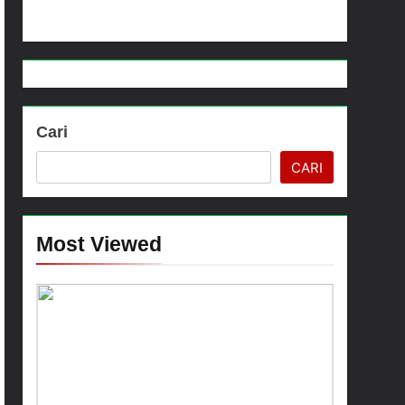
Menjelang HUT ke-23, Masyarakat Pribumi Palang Tugu Sejarah Trikora Teminabuan
Cari
CARI
Most Viewed