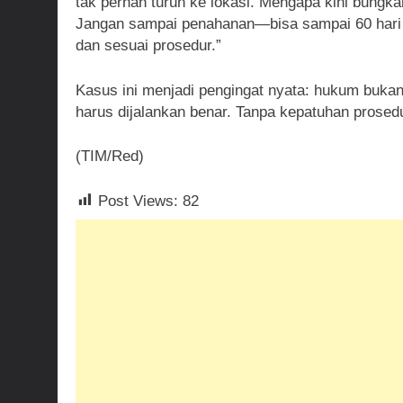
tak pernah turun ke lokasi. Mengapa kini bungk
Jangan sampai penahanan—bisa sampai 60 hari a
dan sesuai prosedur.”
Kasus ini menjadi pengingat nyata: hukum buka
harus dijalankan benar. Tanpa kepatuhan prosedu
(TIM/Red)
Post Views:
82