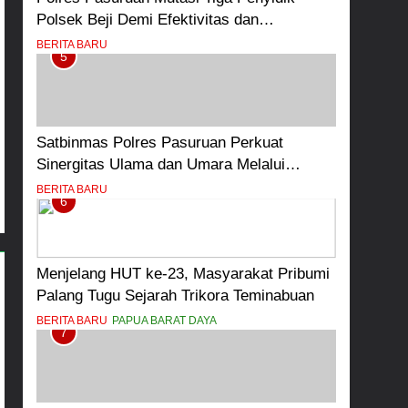
Polsek Beji Demi Efektivitas dan
Kelancaran Proses Penyidikan
BERITA BARU
5
Satbinmas Polres Pasuruan Perkuat
Sinergitas Ulama dan Umara Melalui
Program Rabu Berguru di Ponpes Dalwa
BERITA BARU
6
Menjelang HUT ke-23, Masyarakat Pribumi
Palang Tugu Sejarah Trikora Teminabuan
BERITA BARU
PAPUA BARAT DAYA
7