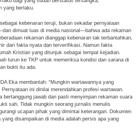
rlaku bagi yang sudah berstatus tersangka;
 yang berlaku.
bagai kebenaran teruji, bukan sekadar pernyataan
—dan dimuat luas di media nasional—bahwa ada rekaman
eberadaan rekaman dianggap kebenaran tak terbantahkan,
ir dari fakta nyata dan terverifikasi. Namun fakta
umah Kristian yang ditunjuk sebagai tempat kejadian.
nah turun ke TKP untuk memeriksa kondisi dan sarana di
n bukti itu ada.
 IPDA Eka membantah: “Mungkin wartawannya yang
 Pernyataan ini dinilai merendahkan profesi wartawan.
ara bertanggung jawab dan pasti menyimpan rekaman suara
ti sah. Tidak mungkin seorang jurnalis menulis
rangi ucapan pihak yang dimintai keterangan. Dokumen
a yang disampaikan di media adalah persis apa yang