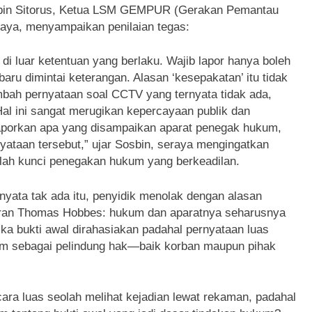
osbin Sitorus, Ketua LSM GEMPUR (Gerakan Pemantau
Daya, menyampaikan penilaian tegas:
 di luar ketentuan yang berlaku. Wajib lapor hanya boleh
ru dimintai keterangan. Alasan ‘kesepakatan’ itu tidak
mbah pernyataan soal CCTV yang ternyata tidak ada,
Hal ini sangat merugikan kepercayaan publik dan
porkan apa yang disampaikan aparat penegak hukum,
yataan tersebut,” ujar Sosbin, seraya mengingatkan
lah kunci penegakan hukum yang berkeadilan.
rnyata tak ada itu, penyidik menolak dengan alasan
kiran Thomas Hobbes: hukum dan aparatnya seharusnya
ika bukti awal dirahasiakan padahal pernyataan luas
um sebagai pelindung hak—baik korban maupun pihak
ara luas seolah melihat kejadian lewat rekaman, padahal