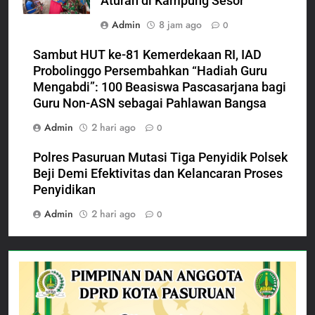
Aturan di Kampung Sesor
Admin
8 jam ago
0
Sambut HUT ke-81 Kemerdekaan RI, IAD
Probolinggo Persembahkan “Hadiah Guru
Mengabdi”: 100 Beasiswa Pascasarjana bagi
Guru Non-ASN sebagai Pahlawan Bangsa
Admin
2 hari ago
0
Polres Pasuruan Mutasi Tiga Penyidik Polsek
Beji Demi Efektivitas dan Kelancaran Proses
Penyidikan
Admin
2 hari ago
0