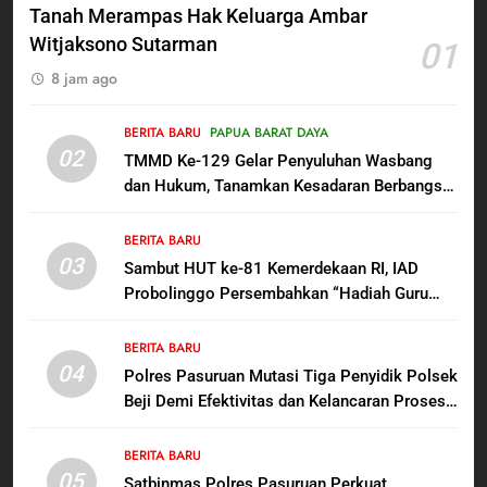
Berguru di Ponpes Dalwa
Tanah Merampas Hak Keluarga Ambar
Witjaksono Sutarman
01
6
8 jam ago
Menjelang HUT ke-23,
Masyarakat Pribumi Palang
Tugu Sejarah Trikora
BERITA BARU
PAPUA BARAT DAYA
BERITA BARU
PAPUA BARAT DAYA
02
Teminabuan
TMMD Ke-129 Gelar Penyuluhan Wasbang
dan Hukum, Tanamkan Kesadaran Berbangsa
7
serta Taat Aturan di Kampung Sesor
Polres Pasuruan Nonjobkan
BERITA BARU
Anggota Reskrim Polsek Beji,
03
Sambut HUT ke-81 Kemerdekaan RI, IAD
Wujud Komitmen Transparansi
BERITA BARU
Probolinggo Persembahkan “Hadiah Guru
Penanganan Dugaan
Mengabdi”: 100 Beasiswa Pascasarjana bagi
Penganiayaan
8
Guru Non-ASN sebagai Pahlawan Bangsa
BERITA BARU
Dansatgas TMMD dan Ketua
04
Polres Pasuruan Mutasi Tiga Penyidik Polsek
Persit Hadirkan Kebahagiaan
Beji Demi Efektivitas dan Kelancaran Proses
bagi Mama-Mama dan Anak-
BERITA BARU
PAPUA BARAT DAYA
Penyidikan
Anak Kampung Sesor
BERITA BARU
05
1
Satbinmas Polres Pasuruan Perkuat