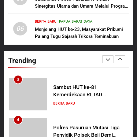
Sinergitas Ulama dan Umara Melalui Program
Oknum Polisi Kebon Jeruk Jadi
Rabu Berguru di Ponpes Dalwa
Backing Mafia Tanah Merampas
Hak Keluarga Ambar Witjaksono
BERITA BARU
PAPUA BARAT DAYA
BERITA BARU
HUKUM DAN KRIMINAL
06
Sutarman
Menjelang HUT ke-23, Masyarakat Pribumi
Palang Tugu Sejarah Trikora Teminabuan
2
TMMD Ke-129 Gelar Penyuluhan
Wasbang dan Hukum,
Trending
Tanamkan Kesadaran
BERITA BARU
PAPUA BARAT DAYA
Berbangsa serta Taat Aturan di
Kampung Sesor
3
Sambut HUT ke-81
Kemerdekaan RI, IAD
Probolinggo Persembahkan
BERITA BARU
“Hadiah Guru Mengabdi”: 100
Beasiswa Pascasarjana bagi
4
Guru Non-ASN sebagai
Polres Pasuruan Mutasi Tiga
Pahlawan Bangsa
Penyidik Polsek Beji Demi