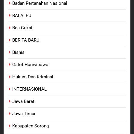
Badan Pertanahan Nasional
Teminabuan
BALAI PU
7
Polres Pasuruan Nonjobkan
Bea Cukai
Anggota Reskrim Polsek Beji,
Wujud Komitmen Transparansi
BERITA BARU
BERITA BARU
Penanganan Dugaan
Penganiayaan
Bisnis
8
Dansatgas TMMD dan Ketua
Gatot Hariwibowo
Persit Hadirkan Kebahagiaan
bagi Mama-Mama dan Anak-
Hukum Dan Kriminal
BERITA BARU
PAPUA BARAT DAYA
Anak Kampung Sesor
INTERNASIONAL
Jawa Barat
Jawa Timur
Kabupaten Sorong