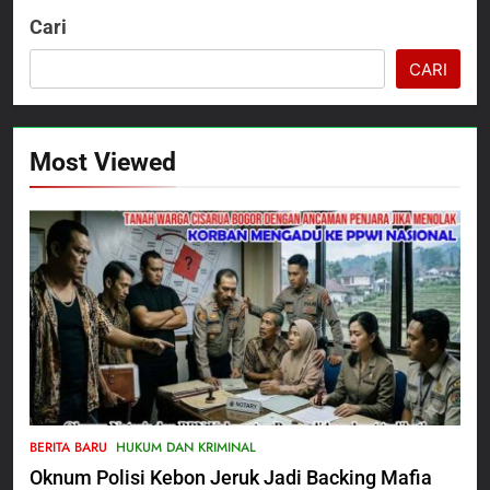
Cari
CARI
Most Viewed
5
Satbinmas Polres Pasuruan
BERITA BARU
HUKUM DAN KRIMINAL
Perkuat Sinergitas Ulama dan
Oknum Polisi Kebon Jeruk Jadi Backing Mafia
Umara Melalui Program Rabu
BERITA BARU