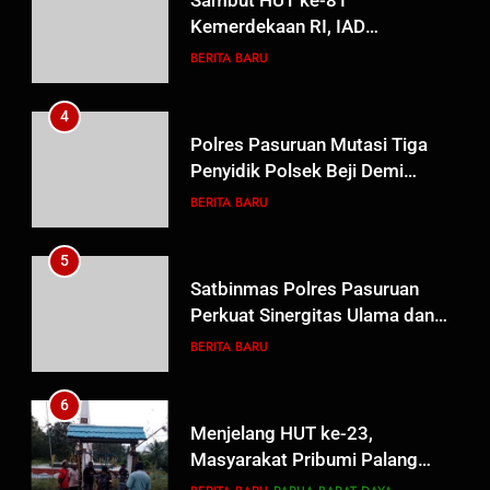
Sambut HUT ke-81
Kemerdekaan RI, IAD
Probolinggo Persembahkan
BERITA BARU
“Hadiah Guru Mengabdi”: 100
Beasiswa Pascasarjana bagi
4
Guru Non-ASN sebagai
Polres Pasuruan Mutasi Tiga
Pahlawan Bangsa
Penyidik Polsek Beji Demi
Efektivitas dan Kelancaran
BERITA BARU
Proses Penyidikan
5
Satbinmas Polres Pasuruan
Perkuat Sinergitas Ulama dan
Umara Melalui Program Rabu
BERITA BARU
Berguru di Ponpes Dalwa
6
Menjelang HUT ke-23,
Masyarakat Pribumi Palang
Tugu Sejarah Trikora