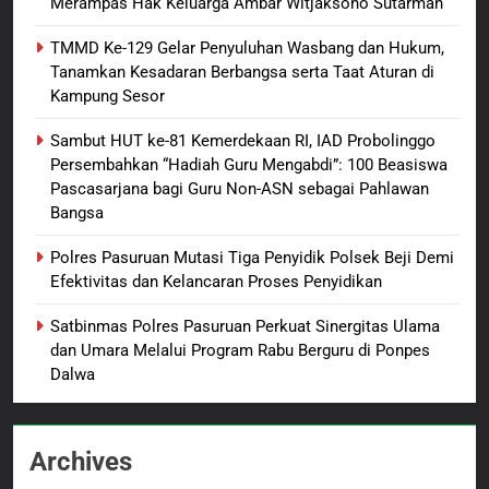
Merampas Hak Keluarga Ambar Witjaksono Sutarman
Penganiayaan
8
TMMD Ke-129 Gelar Penyuluhan Wasbang dan Hukum,
Dansatgas TMMD dan Ketua
Tanamkan Kesadaran Berbangsa serta Taat Aturan di
Persit Hadirkan Kebahagiaan
Kampung Sesor
bagi Mama-Mama dan Anak-
BERITA BARU
PAPUA BARAT DAYA
Anak Kampung Sesor
Sambut HUT ke-81 Kemerdekaan RI, IAD Probolinggo
Persembahkan “Hadiah Guru Mengabdi”: 100 Beasiswa
1
Pascasarjana bagi Guru Non-ASN sebagai Pahlawan
Oknum Polisi Kebon Jeruk Jadi
Bangsa
Backing Mafia Tanah Merampas
Hak Keluarga Ambar Witjaksono
BERITA BARU
HUKUM DAN KRIMINAL
Polres Pasuruan Mutasi Tiga Penyidik Polsek Beji Demi
Sutarman
Efektivitas dan Kelancaran Proses Penyidikan
2
Satbinmas Polres Pasuruan Perkuat Sinergitas Ulama
TMMD Ke-129 Gelar Penyuluhan
dan Umara Melalui Program Rabu Berguru di Ponpes
Wasbang dan Hukum,
Dalwa
Tanamkan Kesadaran
BERITA BARU
PAPUA BARAT DAYA
Berbangsa serta Taat Aturan di
Kampung Sesor
Archives
3
Sambut HUT ke-81