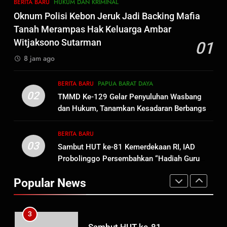
BERITA BARU
HUKUM DAN KRIMINAL
Penganiayaan
8
Oknum Polisi Kebon Jeruk Jadi Backing Mafia
Dansatgas TMMD dan Ketua
Tanah Merampas Hak Keluarga Ambar
Persit Hadirkan Kebahagiaan
Witjaksono Sutarman
01
bagi Mama-Mama dan Anak-
BERITA BARU
PAPUA BARAT DAYA
8 jam ago
Anak Kampung Sesor
1
BERITA BARU
PAPUA BARAT DAYA
Oknum Polisi Kebon Jeruk Jadi
02
TMMD Ke-129 Gelar Penyuluhan Wasbang
Backing Mafia Tanah Merampas
dan Hukum, Tanamkan Kesadaran Berbangsa
Hak Keluarga Ambar Witjaksono
BERITA BARU
HUKUM DAN KRIMINAL
serta Taat Aturan di Kampung Sesor
Sutarman
BERITA BARU
03
Sambut HUT ke-81 Kemerdekaan RI, IAD
2
Probolinggo Persembahkan “Hadiah Guru
TMMD Ke-129 Gelar Penyuluhan
Mengabdi”: 100 Beasiswa Pascasarjana bagi
Wasbang dan Hukum,
Popular News
Guru Non-ASN sebagai Pahlawan Bangsa
Tanamkan Kesadaran
BERITA BARU
PAPUA BARAT DAYA
Berbangsa serta Taat Aturan di
Kampung Sesor
3