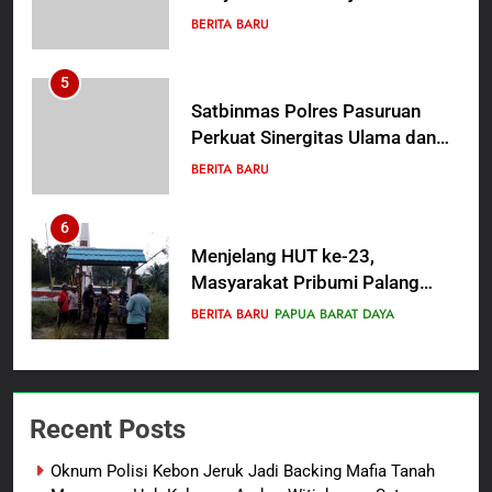
Efektivitas dan Kelancaran
BERITA BARU
Proses Penyidikan
5
Satbinmas Polres Pasuruan
Perkuat Sinergitas Ulama dan
Umara Melalui Program Rabu
BERITA BARU
Berguru di Ponpes Dalwa
6
Menjelang HUT ke-23,
Masyarakat Pribumi Palang
Tugu Sejarah Trikora
BERITA BARU
PAPUA BARAT DAYA
Teminabuan
7
Polres Pasuruan Nonjobkan
Recent Posts
Anggota Reskrim Polsek Beji,
Wujud Komitmen Transparansi
BERITA BARU
Oknum Polisi Kebon Jeruk Jadi Backing Mafia Tanah
Penanganan Dugaan