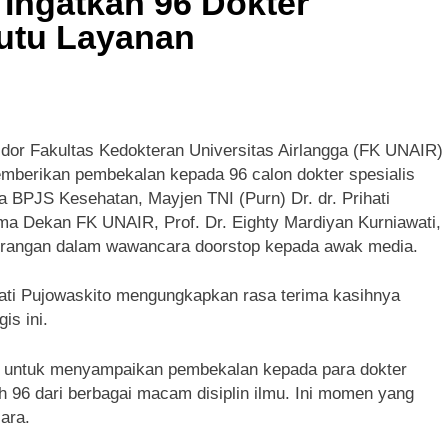
Ingatkan 96 Dokter
MMD dan Ketua Persit Hadirkan Kebahagiaan bagi Mama-Ma
Mutu Layanan
dor Fakultas Kedokteran Universitas Airlangga (FK UNAIR)
emberikan pembekalan kepada 96 calon dokter spesialis
ma BPJS Kesehatan, Mayjen TNI (Purn) Dr. dr. Prihati
a Dekan FK UNAIR, Prof. Dr. Eighty Mardiyan Kurniawati,
erangan dalam wawancara doorstop kepada awak media.
ati Pujowaskito mengungkapkan rasa terima kasihnya
is ini.
tan untuk menyampaikan pembekalan kepada para dokter
ah 96 dari berbagai macam disiplin ilmu. Ini momen yang
ara.