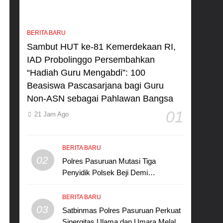
BERITA BARU
Sambut HUT ke-81 Kemerdekaan RI,
IAD Probolinggo Persembahkan
“Hadiah Guru Mengabdi”: 100
Beasiswa Pascasarjana bagi Guru
Non-ASN sebagai Pahlawan Bangsa
01
21 Jam Ago
BERITA BARU
02
Polres Pasuruan Mutasi Tiga
Penyidik Polsek Beji Demi
Efektivitas dan Kelancaran Proses
Penyidikan
BERITA BARU
03
Satbinmas Polres Pasuruan Perkuat
Sinergitas Ulama dan Umara Melalui