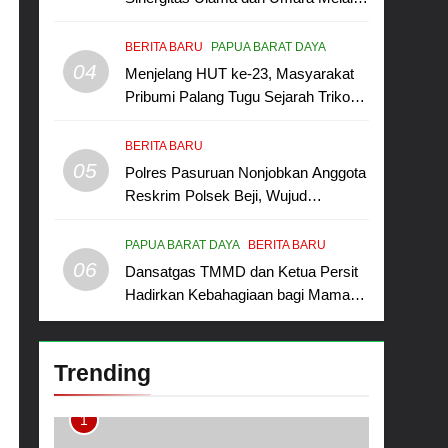
Program Rabu Berguru di Ponpes
Dalwa
BERITA BARU
PAPUA BARAT DAYA
04
Menjelang HUT ke-23, Masyarakat
Pribumi Palang Tugu Sejarah Trikora
Teminabuan
BERITA BARU
05
Polres Pasuruan Nonjobkan Anggota
Reskrim Polsek Beji, Wujud
Komitmen Transparansi Penanganan
Dugaan Penganiayaan
PAPUA BARAT DAYA
BERITA BARU
06
Dansatgas TMMD dan Ketua Persit
Hadirkan Kebahagiaan bagi Mama-
Mama dan Anak-Anak Kampung
Sesor
Trending
1