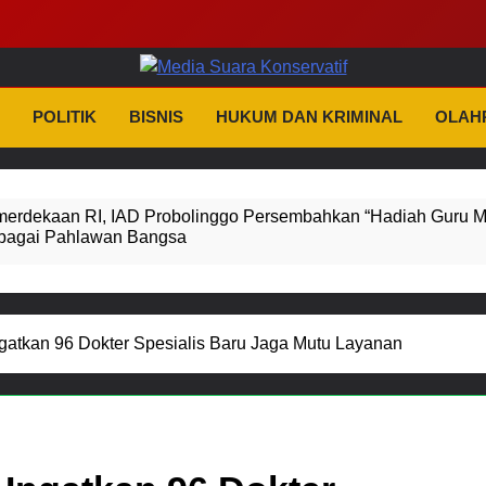
dia Suara Konserva
as Dan Tidak Kenal Kompromi
POLITIK
BISNIS
HUKUM DAN KRIMINAL
OLAH
erdekaan RI, IAD Probolinggo Persembahkan “Hadiah Guru M
bagai Pahlawan Bangsa
 Tiga Penyidik Polsek Beji Demi Efektivitas dan Kelancaran P
ruan Perkuat Sinergitas Ulama dan Umara Melalui Program R
gatkan 96 Dokter Spesialis Baru Jaga Mutu Layanan
obkan Anggota Reskrim Polsek Beji, Wujud Komitmen Transp