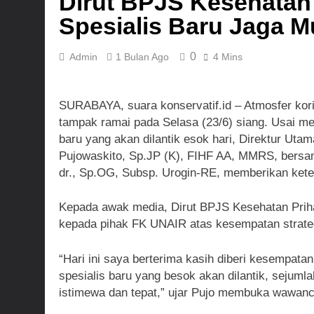
Dirut BPJS Kesehatan 
Dansatgas T
Spesialis Baru Jaga 
2 Hari Ago
0
Admin
1 Bulan Ago
4 Mins
SURABAYA, suara konservatif.id – Atmosfer kori
tampak ramai pada Selasa (23/6) siang. Usai m
baru yang akan dilantik esok hari, Direktur Uta
Pujowaskito, Sp.JP (K), FIHF AA, MMRS, bersam
dr., Sp.OG, Subsp. Urogin-RE, memberikan ket
Kepada awak media, Dirut BPJS Kesehatan Prih
kepada pihak FK UNAIR atas kesempatan strateg
“Hari ini saya berterima kasih diberi kesempa
spesialis baru yang besok akan dilantik, sejuml
istimewa dan tepat,” ujar Pujo membuka wawanc