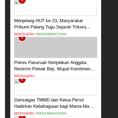
4
Menjelang HUT ke-23, Masyarakat
Pribumi Palang Tugu Sejarah Trikora
Teminabuan
BERITA BARU
PAPUA BARAT DAYA
5
Polres Pasuruan Nonjobkan Anggota
Reskrim Polsek Beji, Wujud Komitmen
Transparansi Penanganan Dugaan
BERITA BARU
6
Penganiayaan
Dansatgas TMMD dan Ketua Persit
Hadirkan Kebahagiaan bagi Mama-Mama
dan Anak-Anak Kampung Sesor
BERITA BARU
PAPUA BARAT DAYA
7