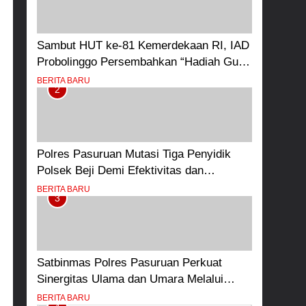
Sambut HUT ke-81 Kemerdekaan RI, IAD
Probolinggo Persembahkan “Hadiah Guru
Mengabdi”: 100 Beasiswa Pascasarjana
BERITA BARU
2
bagi Guru Non-ASN sebagai Pahlawan
Bangsa
Polres Pasuruan Mutasi Tiga Penyidik
Polsek Beji Demi Efektivitas dan
Kelancaran Proses Penyidikan
BERITA BARU
3
Satbinmas Polres Pasuruan Perkuat
Sinergitas Ulama dan Umara Melalui
Program Rabu Berguru di Ponpes Dalwa
BERITA BARU