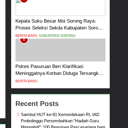
Kepala Suku Besar Moi Sorong Raya:
Proses Seleksi Sekda Kabupaten Sorong
Tidak Sah dan Melanggar Aturan
BERITA BARU
KABUPATEN SORONG
8
Polres Pasuruan Beri Klarifikasi
Meninggalnya Korban Diduga Tersangka
Judol, Komitmen Usut Tuntas dan
BERITA BARU
Transparan
Recent Posts
Sambut HUT ke-81 Kemerdekaan RI, IAD
Probolinggo Persembahkan “Hadiah Guru
Mengabdi”: 100 Beasiswa Pascasarjana bagi