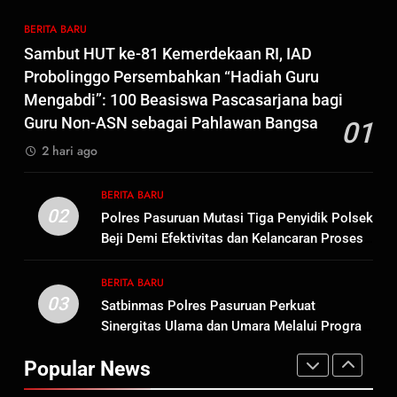
Tersangka Judol, Komitmen
BERITA BARU
BERITA BARU
Usut Tuntas dan Transparan
Sambut HUT ke-81 Kemerdekaan RI, IAD
1
Probolinggo Persembahkan “Hadiah Guru
Sambut HUT ke-81
Mengabdi”: 100 Beasiswa Pascasarjana bagi
Kemerdekaan RI, IAD
Guru Non-ASN sebagai Pahlawan Bangsa
01
Probolinggo Persembahkan
BERITA BARU
2 hari ago
“Hadiah Guru Mengabdi”: 100
Beasiswa Pascasarjana bagi
2
BERITA BARU
Guru Non-ASN sebagai
Polres Pasuruan Mutasi Tiga
02
Polres Pasuruan Mutasi Tiga Penyidik Polsek
Pahlawan Bangsa
Penyidik Polsek Beji Demi
Beji Demi Efektivitas dan Kelancaran Proses
Efektivitas dan Kelancaran
BERITA BARU
Penyidikan
Proses Penyidikan
BERITA BARU
03
Satbinmas Polres Pasuruan Perkuat
3
Sinergitas Ulama dan Umara Melalui Program
Satbinmas Polres Pasuruan
Rabu Berguru di Ponpes Dalwa
Perkuat Sinergitas Ulama dan
Popular News
Umara Melalui Program Rabu
BERITA BARU
Berguru di Ponpes Dalwa