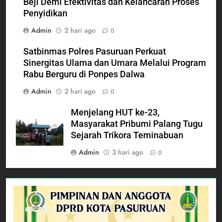
Beji Demi Efektivitas dan Kelancaran Proses
Penyidikan
Admin
2 hari ago
0
Satbinmas Polres Pasuruan Perkuat
Sinergitas Ulama dan Umara Melalui Program
Rabu Berguru di Ponpes Dalwa
Admin
2 hari ago
0
Menjelang HUT ke-23,
Masyarakat Pribumi Palang Tugu
Sejarah Trikora Teminabuan
Admin
3 hari ago
0