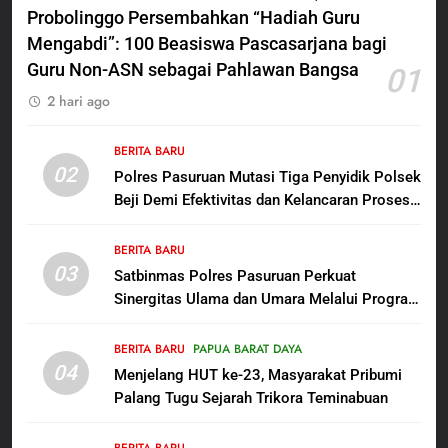
Probolinggo Persembahkan “Hadiah Guru
bagi Mama-Mama dan Anak-
BERITA BARU
PAPUA BARAT DAYA
Anak Kampung Sesor
Mengabdi”: 100 Beasiswa Pascasarjana bagi
Guru Non-ASN sebagai Pahlawan Bangsa
01
7
2 hari ago
Kepala Suku Besar Moi Sorong
Raya: Proses Seleksi Sekda
Kabupaten Sorong Tidak Sah
BERITA BARU
BERITA BARU
KABUPATEN SORONG
02
dan Melanggar Aturan
Polres Pasuruan Mutasi Tiga Penyidik Polsek
Beji Demi Efektivitas dan Kelancaran Proses
8
Penyidikan
Polres Pasuruan Beri Klarifikasi
BERITA BARU
Meninggalnya Korban Diduga
03
Satbinmas Polres Pasuruan Perkuat
Tersangka Judol, Komitmen
BERITA BARU
Sinergitas Ulama dan Umara Melalui Program
Usut Tuntas dan Transparan
Rabu Berguru di Ponpes Dalwa
1
BERITA BARU
PAPUA BARAT DAYA
Sambut HUT ke-81
04
Menjelang HUT ke-23, Masyarakat Pribumi
Kemerdekaan RI, IAD
Palang Tugu Sejarah Trikora Teminabuan
Probolinggo Persembahkan
BERITA BARU
“Hadiah Guru Mengabdi”: 100