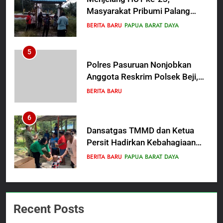
Anggota Reskrim Polsek Beji,
Wujud Komitmen Transparansi
BERITA BARU
Penanganan Dugaan
Penganiayaan
6
Dansatgas TMMD dan Ketua
Persit Hadirkan Kebahagiaan
bagi Mama-Mama dan Anak-
BERITA BARU
PAPUA BARAT DAYA
Anak Kampung Sesor
7
Kepala Suku Besar Moi Sorong
Raya: Proses Seleksi Sekda
Kabupaten Sorong Tidak Sah
BERITA BARU
KABUPATEN SORONG
dan Melanggar Aturan
8
Polres Pasuruan Beri Klarifikasi
Recent Posts
Meninggalnya Korban Diduga
Tersangka Judol, Komitmen
BERITA BARU