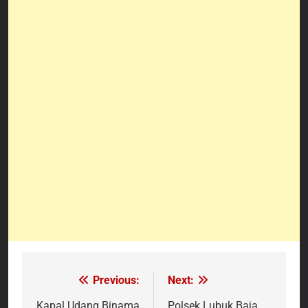
Previous:
Next:
Navigasi
Kapal Udang Binama
Polsek Lubuk Baja