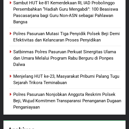
Sambut HUT ke-81 Kemerdekaan RI, IAD Probolinggo
Usut Tuntas dan Transparan
Persembahkan “Hadiah Guru Mengabdi”: 100 Beasiswa
1
Pascasarjana bagi Guru Non-ASN sebagai Pahlawan
Bangsa
Sambut HUT ke-81
Kemerdekaan RI, IAD
Polres Pasuruan Mutasi Tiga Penyidik Polsek Beji Demi
Probolinggo Persembahkan
BERITA BARU
Efektivitas dan Kelancaran Proses Penyidikan
“Hadiah Guru Mengabdi”: 100
Beasiswa Pascasarjana bagi
Satbinmas Polres Pasuruan Perkuat Sinergitas Ulama
2
Guru Non-ASN sebagai
dan Umara Melalui Program Rabu Berguru di Ponpes
Polres Pasuruan Mutasi Tiga
Pahlawan Bangsa
Dalwa
Penyidik Polsek Beji Demi
Efektivitas dan Kelancaran
BERITA BARU
Menjelang HUT ke-23, Masyarakat Pribumi Palang Tugu
Proses Penyidikan
Sejarah Trikora Teminabuan
3
Polres Pasuruan Nonjobkan Anggota Reskrim Polsek
Satbinmas Polres Pasuruan
Beji, Wujud Komitmen Transparansi Penanganan Dugaan
Perkuat Sinergitas Ulama dan
Penganiayaan
Umara Melalui Program Rabu
BERITA BARU
Berguru di Ponpes Dalwa