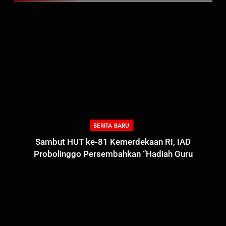
BERITA BARU
Sambut HUT ke-81 Kemerdekaan RI, IAD
Probolinggo Persembahkan “Hadiah Guru
Mengabdi”: 100 Beasiswa Pascasarjana bagi Guru
Non-ASN sebagai Pahlawan Bangsa