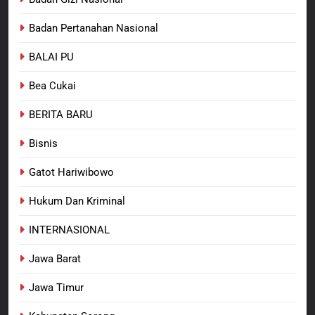
Kabupaten Sorong Tidak Sah
BERITA BARU
KABUPATEN SORONG
Badan Pertanahan Nasional
dan Melanggar Aturan
BALAI PU
8
Polres Pasuruan Beri Klarifikasi
Bea Cukai
Meninggalnya Korban Diduga
Tersangka Judol, Komitmen
BERITA BARU
BERITA BARU
Usut Tuntas dan Transparan
Bisnis
Gatot Hariwibowo
Hukum Dan Kriminal
INTERNASIONAL
Jawa Barat
Jawa Timur