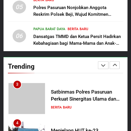
BERITA BARU
Beasiswa Pascasarjana bagi
05
2
Polres Pasuruan Nonjobkan Anggota
Guru Non-ASN sebagai
Reskrim Polsek Beji, Wujud Komitmen
Polres Pasuruan Mutasi Tiga
Pahlawan Bangsa
Transparansi Penanganan Dugaan
Penyidik Polsek Beji Demi
Penganiayaan
Efektivitas dan Kelancaran
PAPUA BARAT DAYA
BERITA BARU
BERITA BARU
06
Proses Penyidikan
Dansatgas TMMD dan Ketua Persit Hadirkan
Kebahagiaan bagi Mama-Mama dan Anak-
3
Anak Kampung Sesor
Satbinmas Polres Pasuruan
Perkuat Sinergitas Ulama dan
Trending
Umara Melalui Program Rabu
BERITA BARU
Berguru di Ponpes Dalwa
4
Menjelang HUT ke-23,
Masyarakat Pribumi Palang
Tugu Sejarah Trikora
BERITA BARU
PAPUA BARAT DAYA
Teminabuan
5
Polres Pasuruan Nonjobkan