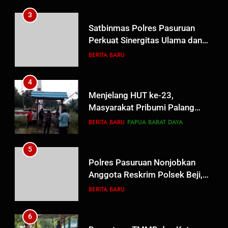
4
Menjelang HUT ke-23,
Masyarakat Pribumi Palang
Tugu Sejarah Trikora
BERITA BARU
PAPUA BARAT DAYA
Teminabuan
5
Polres Pasuruan Nonjobkan
Anggota Reskrim Polsek Beji,
Wujud Komitmen Transparansi
BERITA BARU
Penanganan Dugaan
Penganiayaan
6
Dansatgas TMMD dan Ketua
Persit Hadirkan Kebahagiaan
bagi Mama-Mama dan Anak-
BERITA BARU
PAPUA BARAT DAYA
Anak Kampung Sesor
7