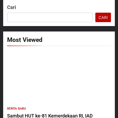
Cari
CARI
Most Viewed
5
Polres Pasuruan Nonjobkan
Anggota Reskrim Polsek Beji,
Wujud Komitmen Transparansi
BERITA BARU
Penanganan Dugaan
Penganiayaan
6
BERITA BARU
Dansatgas TMMD dan Ketua
Sambut HUT ke-81 Kemerdekaan RI, IAD
Persit Hadirkan Kebahagiaan