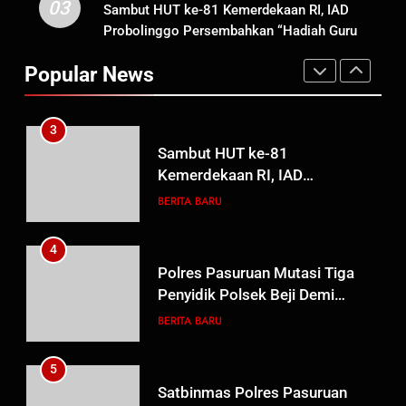
03
Sambut HUT ke-81 Kemerdekaan RI, IAD
2
Probolinggo Persembahkan “Hadiah Guru
TMMD Ke-129 Gelar Penyuluhan
Mengabdi”: 100 Beasiswa Pascasarjana bagi
Wasbang dan Hukum,
Popular News
Guru Non-ASN sebagai Pahlawan Bangsa
Tanamkan Kesadaran
BERITA BARU
PAPUA BARAT DAYA
Berbangsa serta Taat Aturan di
Kampung Sesor
3
Sambut HUT ke-81
Kemerdekaan RI, IAD
Probolinggo Persembahkan
BERITA BARU
“Hadiah Guru Mengabdi”: 100
Beasiswa Pascasarjana bagi
4
Guru Non-ASN sebagai
Polres Pasuruan Mutasi Tiga
Pahlawan Bangsa
Penyidik Polsek Beji Demi
Efektivitas dan Kelancaran
BERITA BARU
Proses Penyidikan
5
Satbinmas Polres Pasuruan