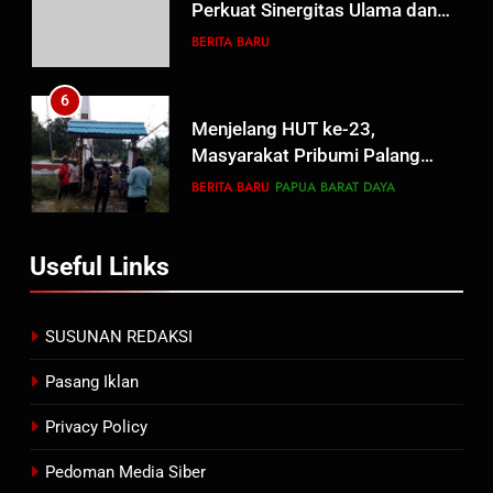
Perkuat Sinergitas Ulama dan
Umara Melalui Program Rabu
BERITA BARU
Berguru di Ponpes Dalwa
6
Menjelang HUT ke-23,
Masyarakat Pribumi Palang
Tugu Sejarah Trikora
BERITA BARU
PAPUA BARAT DAYA
Teminabuan
7
Useful Links
Polres Pasuruan Nonjobkan
Anggota Reskrim Polsek Beji,
Wujud Komitmen Transparansi
BERITA BARU
SUSUNAN REDAKSI
Penanganan Dugaan
Penganiayaan
Pasang Iklan
8
Dansatgas TMMD dan Ketua
Privacy Policy
Persit Hadirkan Kebahagiaan
bagi Mama-Mama dan Anak-
Pedoman Media Siber
BERITA BARU
PAPUA BARAT DAYA