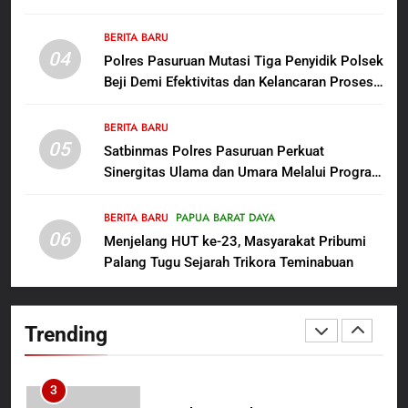
Mengabdi”: 100 Beasiswa Pascasarjana bagi
Penganiayaan
8
Guru Non-ASN sebagai Pahlawan Bangsa
BERITA BARU
Dansatgas TMMD dan Ketua
04
Polres Pasuruan Mutasi Tiga Penyidik Polsek
Persit Hadirkan Kebahagiaan
Beji Demi Efektivitas dan Kelancaran Proses
bagi Mama-Mama dan Anak-
BERITA BARU
PAPUA BARAT DAYA
Penyidikan
Anak Kampung Sesor
BERITA BARU
05
1
Satbinmas Polres Pasuruan Perkuat
Sinergitas Ulama dan Umara Melalui Program
Oknum Polisi Kebon Jeruk Jadi
Rabu Berguru di Ponpes Dalwa
Backing Mafia Tanah Merampas
Hak Keluarga Ambar Witjaksono
BERITA BARU
PAPUA BARAT DAYA
BERITA BARU
HUKUM DAN KRIMINAL
06
Sutarman
Menjelang HUT ke-23, Masyarakat Pribumi
Palang Tugu Sejarah Trikora Teminabuan
2
TMMD Ke-129 Gelar Penyuluhan
Wasbang dan Hukum,
Trending
Tanamkan Kesadaran
BERITA BARU
PAPUA BARAT DAYA
Berbangsa serta Taat Aturan di
Kampung Sesor
3