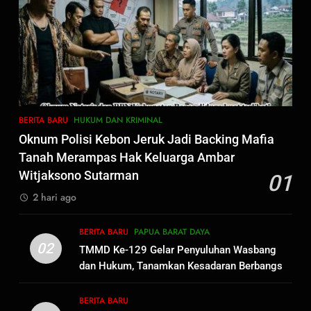
Tugu Sejarah Trikora
BERITA BARU
PAPUA BARAT DAYA
Teminabuan
7
Polres Pasuruan Nonjobkan
Anggota Reskrim Polsek Beji,
Wujud Komitmen Transparansi
BERITA BARU
Penanganan Dugaan
BERITA BARU
HUKUM DAN KRIMINAL
Penganiayaan
8
Oknum Polisi Kebon Jeruk Jadi Backing Mafia
Dansatgas TMMD dan Ketua
Tanah Merampas Hak Keluarga Ambar
Persit Hadirkan Kebahagiaan
Witjaksono Sutarman
01
bagi Mama-Mama dan Anak-
BERITA BARU
PAPUA BARAT DAYA
2 hari ago
Anak Kampung Sesor
1
BERITA BARU
PAPUA BARAT DAYA
Oknum Polisi Kebon Jeruk Jadi
02
TMMD Ke-129 Gelar Penyuluhan Wasbang
Backing Mafia Tanah Merampas
dan Hukum, Tanamkan Kesadaran Berbangsa
Hak Keluarga Ambar Witjaksono
BERITA BARU
HUKUM DAN KRIMINAL
serta Taat Aturan di Kampung Sesor
Sutarman
BERITA BARU