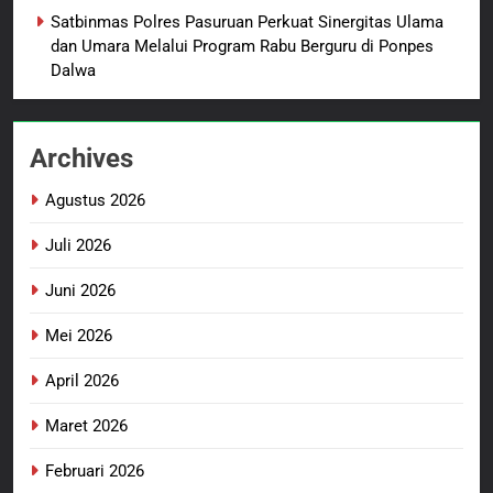
2
Satbinmas Polres Pasuruan Perkuat Sinergitas Ulama
TMMD Ke-129 Gelar Penyuluhan
dan Umara Melalui Program Rabu Berguru di Ponpes
Wasbang dan Hukum,
Dalwa
Tanamkan Kesadaran
BERITA BARU
PAPUA BARAT DAYA
Berbangsa serta Taat Aturan di
Kampung Sesor
Archives
3
Sambut HUT ke-81
Agustus 2026
Kemerdekaan RI, IAD
Probolinggo Persembahkan
BERITA BARU
Juli 2026
“Hadiah Guru Mengabdi”: 100
Beasiswa Pascasarjana bagi
Juni 2026
4
Guru Non-ASN sebagai
Polres Pasuruan Mutasi Tiga
Mei 2026
Pahlawan Bangsa
Penyidik Polsek Beji Demi
Efektivitas dan Kelancaran
April 2026
BERITA BARU
Proses Penyidikan
Maret 2026
5
Februari 2026
Satbinmas Polres Pasuruan