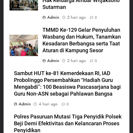
Hak Keluarga Ambar Witjaksono
Sutarman
Admin
2 hari ago
0
TMMD Ke-129 Gelar Penyuluhan
Wasbang dan Hukum, Tanamkan
Kesadaran Berbangsa serta Taat
Aturan di Kampung Sesor
Admin
2 hari ago
0
Sambut HUT ke-81 Kemerdekaan RI, IAD
Probolinggo Persembahkan “Hadiah Guru
Mengabdi”: 100 Beasiswa Pascasarjana bagi
Guru Non-ASN sebagai Pahlawan Bangsa
Admin
4 hari ago
0
Polres Pasuruan Mutasi Tiga Penyidik Polsek
Beji Demi Efektivitas dan Kelancaran Proses
Penyidikan