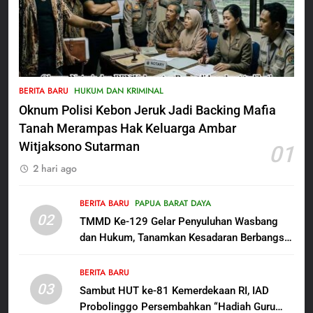
5
Satbinmas Polres Pasuruan
BERITA BARU
HUKUM DAN KRIMINAL
Perkuat Sinergitas Ulama dan
Oknum Polisi Kebon Jeruk Jadi Backing Mafia
Umara Melalui Program Rabu
BERITA BARU
Berguru di Ponpes Dalwa
Tanah Merampas Hak Keluarga Ambar
Witjaksono Sutarman
01
6
2 hari ago
Menjelang HUT ke-23,
Masyarakat Pribumi Palang
Tugu Sejarah Trikora
BERITA BARU
PAPUA BARAT DAYA
BERITA BARU
PAPUA BARAT DAYA
02
Teminabuan
TMMD Ke-129 Gelar Penyuluhan Wasbang
dan Hukum, Tanamkan Kesadaran Berbangsa
7
serta Taat Aturan di Kampung Sesor
Polres Pasuruan Nonjobkan
BERITA BARU
Anggota Reskrim Polsek Beji,
03
Sambut HUT ke-81 Kemerdekaan RI, IAD
Wujud Komitmen Transparansi
BERITA BARU
Probolinggo Persembahkan “Hadiah Guru
Penanganan Dugaan