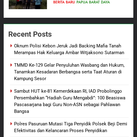
Tugu Sejarah Trikora
BERITA BARU
PAPUA BARAT DAYA
Teminabuan
7
Polres Pasuruan Nonjobkan
Recent Posts
Anggota Reskrim Polsek Beji,
Wujud Komitmen Transparansi
BERITA BARU
Oknum Polisi Kebon Jeruk Jadi Backing Mafia Tanah
Penanganan Dugaan
Merampas Hak Keluarga Ambar Witjaksono Sutarman
Penganiayaan
8
TMMD Ke-129 Gelar Penyuluhan Wasbang dan Hukum,
Dansatgas TMMD dan Ketua
Tanamkan Kesadaran Berbangsa serta Taat Aturan di
Persit Hadirkan Kebahagiaan
Kampung Sesor
bagi Mama-Mama dan Anak-
BERITA BARU
PAPUA BARAT DAYA
Anak Kampung Sesor
Sambut HUT ke-81 Kemerdekaan RI, IAD Probolinggo
Persembahkan “Hadiah Guru Mengabdi”: 100 Beasiswa
1
Pascasarjana bagi Guru Non-ASN sebagai Pahlawan
Oknum Polisi Kebon Jeruk Jadi
Bangsa
Backing Mafia Tanah Merampas
Hak Keluarga Ambar Witjaksono
BERITA BARU
HUKUM DAN KRIMINAL
Polres Pasuruan Mutasi Tiga Penyidik Polsek Beji Demi
Sutarman
Efektivitas dan Kelancaran Proses Penyidikan