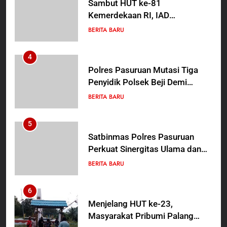
Sambut HUT ke-81
Kemerdekaan RI, IAD
Probolinggo Persembahkan
BERITA BARU
“Hadiah Guru Mengabdi”: 100
Beasiswa Pascasarjana bagi
4
Guru Non-ASN sebagai
Polres Pasuruan Mutasi Tiga
Pahlawan Bangsa
Penyidik Polsek Beji Demi
Efektivitas dan Kelancaran
BERITA BARU
Proses Penyidikan
5
Satbinmas Polres Pasuruan
Perkuat Sinergitas Ulama dan
Umara Melalui Program Rabu
BERITA BARU
Berguru di Ponpes Dalwa
6
Menjelang HUT ke-23,
Masyarakat Pribumi Palang