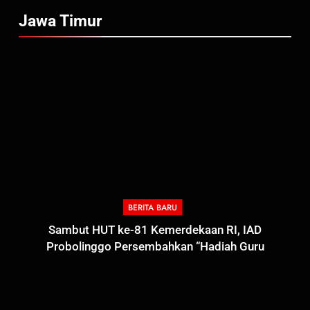
Jawa Timur
BERITA BARU
Sambut HUT ke-81 Kemerdekaan RI, IAD
Probolinggo Persembahkan “Hadiah Guru
Mengabdi”: 100 Beasiswa Pascasarjana bagi Guru
Non-ASN sebagai Pahlawan Bangsa