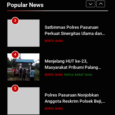
Popular News
Efektivitas dan Kelancaran
BERITA BARU
Proses Penyidikan
3
Satbinmas Polres Pasuruan
Perkuat Sinergitas Ulama dan
Umara Melalui Program Rabu
BERITA BARU
Berguru di Ponpes Dalwa
4
Menjelang HUT ke-23,
Masyarakat Pribumi Palang
Tugu Sejarah Trikora
BERITA BARU
PAPUA BARAT DAYA
Teminabuan
5
Polres Pasuruan Nonjobkan
Anggota Reskrim Polsek Beji,
Wujud Komitmen Transparansi
BERITA BARU
Penanganan Dugaan