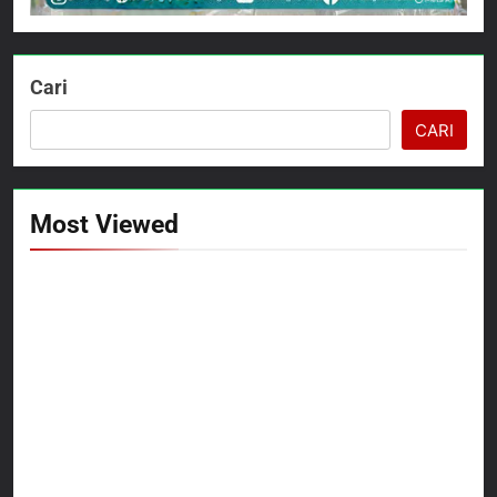
Cari
CARI
Most Viewed
5