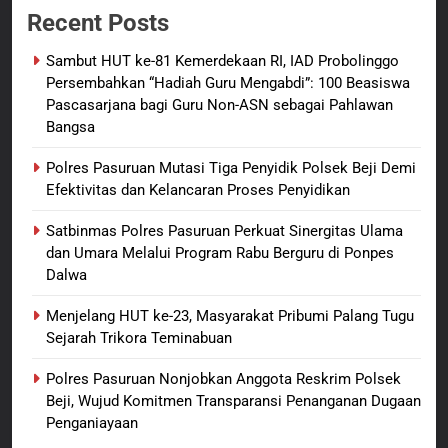
Recent Posts
Raya: Proses Seleksi Sekda
Kabupaten Sorong Tidak Sah
BERITA BARU
KABUPATEN SORONG
Sambut HUT ke-81 Kemerdekaan RI, IAD Probolinggo
dan Melanggar Aturan
Persembahkan “Hadiah Guru Mengabdi”: 100 Beasiswa
8
Pascasarjana bagi Guru Non-ASN sebagai Pahlawan
Bangsa
Polres Pasuruan Beri Klarifikasi
Meninggalnya Korban Diduga
Polres Pasuruan Mutasi Tiga Penyidik Polsek Beji Demi
Tersangka Judol, Komitmen
BERITA BARU
Efektivitas dan Kelancaran Proses Penyidikan
Usut Tuntas dan Transparan
Satbinmas Polres Pasuruan Perkuat Sinergitas Ulama
1
dan Umara Melalui Program Rabu Berguru di Ponpes
Sambut HUT ke-81
Dalwa
Kemerdekaan RI, IAD
Probolinggo Persembahkan
BERITA BARU
Menjelang HUT ke-23, Masyarakat Pribumi Palang Tugu
“Hadiah Guru Mengabdi”: 100
Sejarah Trikora Teminabuan
Beasiswa Pascasarjana bagi
2
Polres Pasuruan Nonjobkan Anggota Reskrim Polsek
Guru Non-ASN sebagai
Polres Pasuruan Mutasi Tiga
Beji, Wujud Komitmen Transparansi Penanganan Dugaan
Pahlawan Bangsa
Penyidik Polsek Beji Demi
Penganiayaan
Efektivitas dan Kelancaran
BERITA BARU