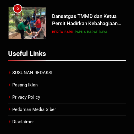
Penganiayaan
6
Dansatgas TMMD dan Ketua
Persit Hadirkan Kebahagiaan
bagi Mama-Mama dan Anak-
BERITA BARU
PAPUA BARAT DAYA
Anak Kampung Sesor
7
Useful Links
Kepala Suku Besar Moi Sorong
Raya: Proses Seleksi Sekda
Kabupaten Sorong Tidak Sah
BERITA BARU
KABUPATEN SORONG
SUSUNAN REDAKSI
dan Melanggar Aturan
Pasang Iklan
8
Polres Pasuruan Beri Klarifikasi
Privacy Policy
Meninggalnya Korban Diduga
Tersangka Judol, Komitmen
Pedoman Media Siber
BERITA BARU
Usut Tuntas dan Transparan
Disclaimer
1