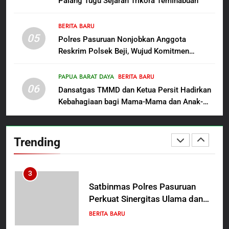
Palang Tugu Sejarah Trikora Teminabuan
Tersangka Judol, Komitmen
BERITA BARU
Usut Tuntas dan Transparan
BERITA BARU
05
1
Polres Pasuruan Nonjobkan Anggota
Reskrim Polsek Beji, Wujud Komitmen
Sambut HUT ke-81
Transparansi Penanganan Dugaan
Kemerdekaan RI, IAD
Penganiayaan
Probolinggo Persembahkan
PAPUA BARAT DAYA
BERITA BARU
BERITA BARU
06
“Hadiah Guru Mengabdi”: 100
Dansatgas TMMD dan Ketua Persit Hadirkan
Beasiswa Pascasarjana bagi
Kebahagiaan bagi Mama-Mama dan Anak-
2
Guru Non-ASN sebagai
Anak Kampung Sesor
Polres Pasuruan Mutasi Tiga
Pahlawan Bangsa
Penyidik Polsek Beji Demi
Trending
Efektivitas dan Kelancaran
BERITA BARU
Proses Penyidikan
3
Satbinmas Polres Pasuruan
Perkuat Sinergitas Ulama dan
Umara Melalui Program Rabu
BERITA BARU
Berguru di Ponpes Dalwa