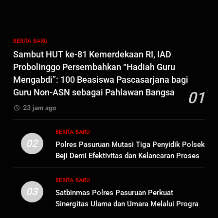
7
Kepala Suku Besar Moi Sorong
Raya: Proses Seleksi Sekda
Kabupaten Sorong Tidak Sah
BERITA BARU
KABUPATEN SORONG
BERITA BARU
dan Melanggar Aturan
Sambut HUT ke-81 Kemerdekaan RI, IAD
8
Probolinggo Persembahkan “Hadiah Guru
Polres Pasuruan Beri Klarifikasi
Mengabdi”: 100 Beasiswa Pascasarjana bagi
Meninggalnya Korban Diduga
Guru Non-ASN sebagai Pahlawan Bangsa
01
Tersangka Judol, Komitmen
BERITA BARU
23 jam ago
Usut Tuntas dan Transparan
1
BERITA BARU
Sambut HUT ke-81
02
Polres Pasuruan Mutasi Tiga Penyidik Polsek
Kemerdekaan RI, IAD
Beji Demi Efektivitas dan Kelancaran Proses
Probolinggo Persembahkan
BERITA BARU
Penyidikan
“Hadiah Guru Mengabdi”: 100
BERITA BARU
Beasiswa Pascasarjana bagi
03
Satbinmas Polres Pasuruan Perkuat
2
Guru Non-ASN sebagai
Sinergitas Ulama dan Umara Melalui Program
Polres Pasuruan Mutasi Tiga
Pahlawan Bangsa
Rabu Berguru di Ponpes Dalwa
Penyidik Polsek Beji Demi