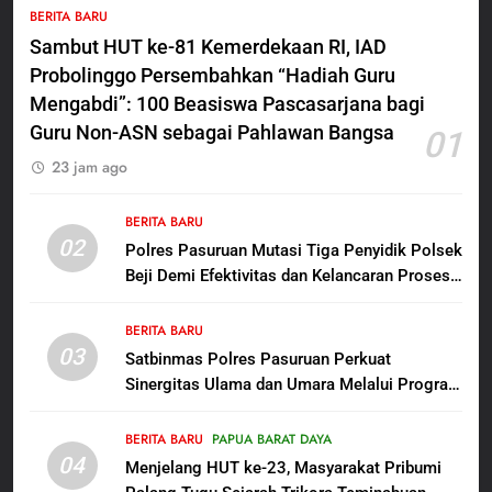
BERITA BARU
Polres Pasuruan Nonjobkan
Sambut HUT ke-81 Kemerdekaan RI, IAD
Anggota Reskrim Polsek Beji,
Probolinggo Persembahkan “Hadiah Guru
Wujud Komitmen Transparansi
BERITA BARU
Penanganan Dugaan
Mengabdi”: 100 Beasiswa Pascasarjana bagi
Penganiayaan
Guru Non-ASN sebagai Pahlawan Bangsa
01
6
23 jam ago
Dansatgas TMMD dan Ketua
Persit Hadirkan Kebahagiaan
bagi Mama-Mama dan Anak-
BERITA BARU
BERITA BARU
PAPUA BARAT DAYA
02
Anak Kampung Sesor
Polres Pasuruan Mutasi Tiga Penyidik Polsek
Beji Demi Efektivitas dan Kelancaran Proses
7
Penyidikan
Kepala Suku Besar Moi Sorong
BERITA BARU
Raya: Proses Seleksi Sekda
03
Satbinmas Polres Pasuruan Perkuat
Kabupaten Sorong Tidak Sah
BERITA BARU
KABUPATEN SORONG
Sinergitas Ulama dan Umara Melalui Program
dan Melanggar Aturan
Rabu Berguru di Ponpes Dalwa
8
BERITA BARU
PAPUA BARAT DAYA
Polres Pasuruan Beri Klarifikasi
04
Menjelang HUT ke-23, Masyarakat Pribumi
Meninggalnya Korban Diduga