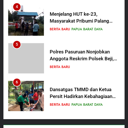
4
Menjelang HUT ke-23,
Masyarakat Pribumi Palang
Tugu Sejarah Trikora
BERITA BARU
PAPUA BARAT DAYA
Teminabuan
5
Polres Pasuruan Nonjobkan
Anggota Reskrim Polsek Beji,
Wujud Komitmen Transparansi
BERITA BARU
Penanganan Dugaan
Penganiayaan
6
Dansatgas TMMD dan Ketua
Persit Hadirkan Kebahagiaan
bagi Mama-Mama dan Anak-
BERITA BARU
PAPUA BARAT DAYA
Anak Kampung Sesor
7
Kepala Suku Besar Moi Sorong