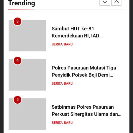
Trending
Tanamkan Kesadaran
BERITA BARU
PAPUA BARAT DAYA
Berbangsa serta Taat Aturan di
Kampung Sesor
3
Sambut HUT ke-81
Kemerdekaan RI, IAD
Probolinggo Persembahkan
BERITA BARU
“Hadiah Guru Mengabdi”: 100
Beasiswa Pascasarjana bagi
4
Guru Non-ASN sebagai
Polres Pasuruan Mutasi Tiga
Pahlawan Bangsa
Penyidik Polsek Beji Demi
Efektivitas dan Kelancaran
BERITA BARU
Proses Penyidikan
5
Satbinmas Polres Pasuruan
Perkuat Sinergitas Ulama dan
Umara Melalui Program Rabu
BERITA BARU
Berguru di Ponpes Dalwa