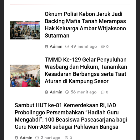
Oknum Polisi Kebon Jeruk Jadi
Backing Mafia Tanah Merampas
Hak Keluarga Ambar Witjaksono
Sutarman
Admin
49 menit ago
0
TMMD Ke-129 Gelar Penyuluhan
Wasbang dan Hukum, Tanamkan
Kesadaran Berbangsa serta Taat
Aturan di Kampung Sesor
Admin
56 menit ago
0
Sambut HUT ke-81 Kemerdekaan RI, IAD
Probolinggo Persembahkan “Hadiah Guru
Mengabdi”: 100 Beasiswa Pascasarjana bagi
Guru Non-ASN sebagai Pahlawan Bangsa
Admin
2 hari ago
0