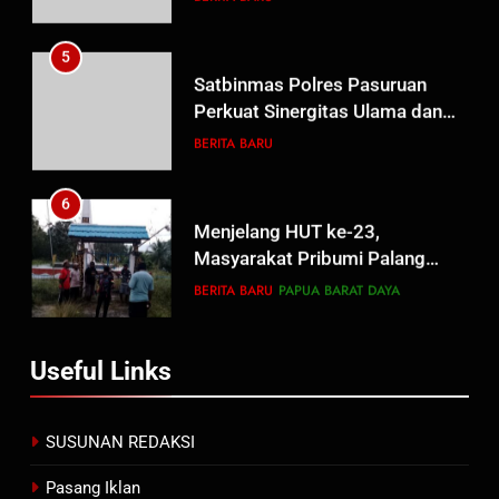
Proses Penyidikan
5
Satbinmas Polres Pasuruan
Perkuat Sinergitas Ulama dan
Umara Melalui Program Rabu
BERITA BARU
Berguru di Ponpes Dalwa
6
Menjelang HUT ke-23,
Masyarakat Pribumi Palang
Tugu Sejarah Trikora
BERITA BARU
PAPUA BARAT DAYA
Teminabuan
7
Useful Links
Polres Pasuruan Nonjobkan
Anggota Reskrim Polsek Beji,
Wujud Komitmen Transparansi
BERITA BARU
SUSUNAN REDAKSI
Penanganan Dugaan
Penganiayaan
Pasang Iklan
8