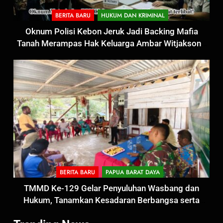
BERITA BARU
HUKUM DAN KRIMINAL
Oknum Polisi Kebon Jeruk Jadi Backing Mafia
Tanah Merampas Hak Keluarga Ambar Witjaksono
Sutarman
5
BERITA BARU
PAPUA BARAT DAYA
Satbinmas Polres Pasuruan
TMMD Ke-129 Gelar Penyuluhan Wasbang dan
Perkuat Sinergitas Ulama dan
Hukum, Tanamkan Kesadaran Berbangsa serta
Umara Melalui Program Rabu
BERITA BARU
Taat Aturan di Kampung Sesor
Berguru di Ponpes Dalwa