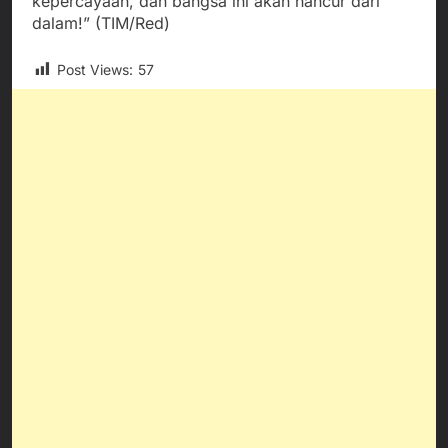
kepercayaan, dan bangsa ini akan hancur dari
dalam!” (TIM/Red)
Post Views:
57