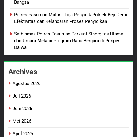
Bangsa
Backing Mafia Tanah Merampas
Hak Keluarga Ambar Witjaksono
BERITA BARU
HUKUM DAN KRIMINAL
Polres Pasuruan Mutasi Tiga Penyidik Polsek Beji Demi
Sutarman
Efektivitas dan Kelancaran Proses Penyidikan
2
Satbinmas Polres Pasuruan Perkuat Sinergitas Ulama
TMMD Ke-129 Gelar Penyuluhan
dan Umara Melalui Program Rabu Berguru di Ponpes
Wasbang dan Hukum,
Dalwa
Tanamkan Kesadaran
BERITA BARU
PAPUA BARAT DAYA
Berbangsa serta Taat Aturan di
Kampung Sesor
Archives
3
Sambut HUT ke-81
Agustus 2026
Kemerdekaan RI, IAD
Probolinggo Persembahkan
BERITA BARU
Juli 2026
“Hadiah Guru Mengabdi”: 100
Beasiswa Pascasarjana bagi
Juni 2026
4
Guru Non-ASN sebagai
Polres Pasuruan Mutasi Tiga
Mei 2026
Pahlawan Bangsa
Penyidik Polsek Beji Demi
Efektivitas dan Kelancaran
April 2026
BERITA BARU