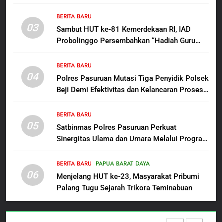
serta Taat Aturan di Kampung Sesor
Polres Pasuruan Nonjobkan
BERITA BARU
Anggota Reskrim Polsek Beji,
03
Sambut HUT ke-81 Kemerdekaan RI, IAD
Wujud Komitmen Transparansi
BERITA BARU
Probolinggo Persembahkan “Hadiah Guru
Penanganan Dugaan
Mengabdi”: 100 Beasiswa Pascasarjana bagi
Penganiayaan
8
Guru Non-ASN sebagai Pahlawan Bangsa
BERITA BARU
Dansatgas TMMD dan Ketua
04
Polres Pasuruan Mutasi Tiga Penyidik Polsek
Persit Hadirkan Kebahagiaan
Beji Demi Efektivitas dan Kelancaran Proses
bagi Mama-Mama dan Anak-
BERITA BARU
PAPUA BARAT DAYA
Penyidikan
Anak Kampung Sesor
BERITA BARU
05
1
Satbinmas Polres Pasuruan Perkuat
Sinergitas Ulama dan Umara Melalui Program
Oknum Polisi Kebon Jeruk Jadi
Rabu Berguru di Ponpes Dalwa
Backing Mafia Tanah Merampas
Hak Keluarga Ambar Witjaksono
BERITA BARU
PAPUA BARAT DAYA
BERITA BARU
HUKUM DAN KRIMINAL
06
Sutarman
Menjelang HUT ke-23, Masyarakat Pribumi
Palang Tugu Sejarah Trikora Teminabuan
2
TMMD Ke-129 Gelar Penyuluhan
Wasbang dan Hukum,