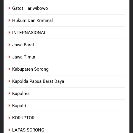
Dansatgas TMMD dan Ketua
Gatot Hariwibowo
Persit Hadirkan Kebahagiaan
bagi Mama-Mama dan Anak-
Hukum Dan Kriminal
BERITA BARU
PAPUA BARAT DAYA
Anak Kampung Sesor
INTERNASIONAL
Jawa Barat
Jawa Timur
Kabupaten Sorong
Kapolda Papua Barat Daya
Kapolres
Kapolri
KORUPTOR
LAPAS SORONG