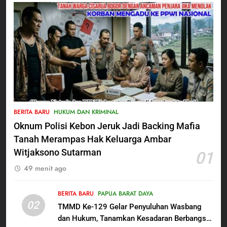
5
Satbinmas Polres Pasuruan
BERITA BARU
HUKUM DAN KRIMINAL
Perkuat Sinergitas Ulama dan
Oknum Polisi Kebon Jeruk Jadi Backing Mafia
Umara Melalui Program Rabu
BERITA BARU
Berguru di Ponpes Dalwa
Tanah Merampas Hak Keluarga Ambar
Witjaksono Sutarman
01
6
49 menit ago
Menjelang HUT ke-23,
Masyarakat Pribumi Palang
Tugu Sejarah Trikora
BERITA BARU
PAPUA BARAT DAYA
BERITA BARU
PAPUA BARAT DAYA
02
Teminabuan
TMMD Ke-129 Gelar Penyuluhan Wasbang
dan Hukum, Tanamkan Kesadaran Berbangsa
7