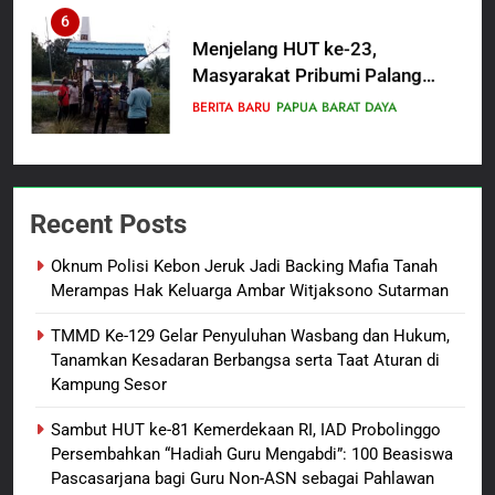
6
Menjelang HUT ke-23,
Masyarakat Pribumi Palang
Tugu Sejarah Trikora
BERITA BARU
PAPUA BARAT DAYA
Teminabuan
7
Polres Pasuruan Nonjobkan
Recent Posts
Anggota Reskrim Polsek Beji,
Wujud Komitmen Transparansi
BERITA BARU
Oknum Polisi Kebon Jeruk Jadi Backing Mafia Tanah
Penanganan Dugaan
Merampas Hak Keluarga Ambar Witjaksono Sutarman
Penganiayaan
8
TMMD Ke-129 Gelar Penyuluhan Wasbang dan Hukum,
Dansatgas TMMD dan Ketua
Tanamkan Kesadaran Berbangsa serta Taat Aturan di
Persit Hadirkan Kebahagiaan
Kampung Sesor
bagi Mama-Mama dan Anak-
BERITA BARU
PAPUA BARAT DAYA
Anak Kampung Sesor
Sambut HUT ke-81 Kemerdekaan RI, IAD Probolinggo
Persembahkan “Hadiah Guru Mengabdi”: 100 Beasiswa
1
Pascasarjana bagi Guru Non-ASN sebagai Pahlawan
Oknum Polisi Kebon Jeruk Jadi