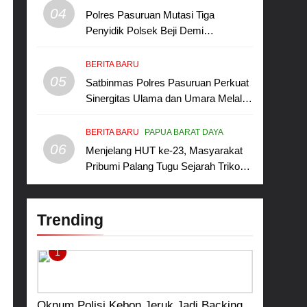
Non-ASN sebagai Pahlawan Bangsa
04
Polres Pasuruan Mutasi Tiga
Penyidik Polsek Beji Demi
Efektivitas dan Kelancaran Proses
Penyidikan
BERITA BARU
05
Satbinmas Polres Pasuruan Perkuat
Sinergitas Ulama dan Umara Melalui
Program Rabu Berguru di Ponpes
Dalwa
BERITA BARU
PAPUA BARAT DAYA
06
Menjelang HUT ke-23, Masyarakat
Pribumi Palang Tugu Sejarah Trikora
Teminabuan
Trending
1
Oknum Polisi Kebon Jeruk Jadi Backing