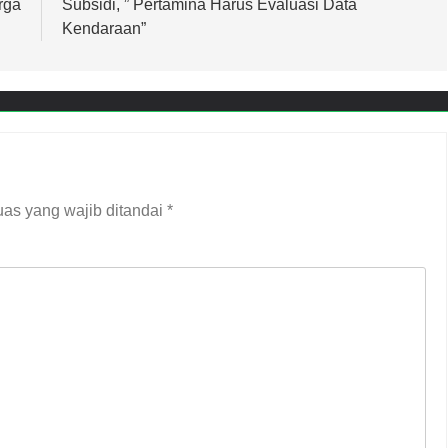
rga
Subsidi, ” Pertamina Harus Evaluasi Data
Kendaraan”
as yang wajib ditandai
*