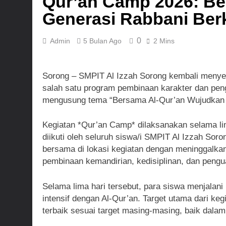
Qur’an Camp 2026: Be
2 Hari Ago
Generasi Rabbani Berk
3 Hari Ago
0
Admin
5 Bulan Ago
2 Mins
Sorong – SMPIT Al Izzah Sorong kembali menye
salah satu program pembinaan karakter dan peng
mengusung tema “Bersama Al-Qur’an Wujudkan G
Kegiatan *Qur’an Camp* dilaksanakan selama lim
diikuti oleh seluruh siswa/i SMPIT Al Izzah Sor
bersama di lokasi kegiatan dengan meninggalkan
pembinaan kemandirian, kedisiplinan, dan pengu
Selama lima hari tersebut, para siswa menjalani 
intensif dengan Al-Qur’an. Target utama dari keg
terbaik sesuai target masing-masing, baik dalam