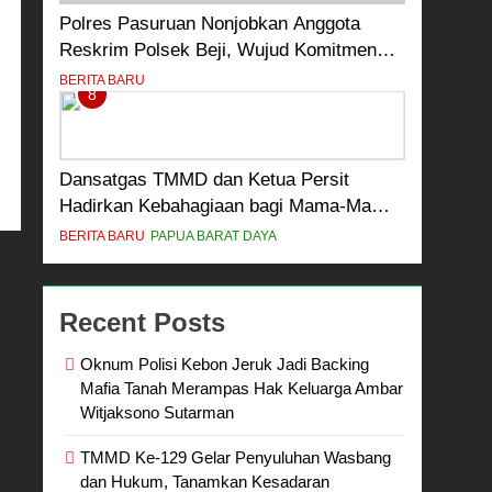
Polres Pasuruan Nonjobkan Anggota
Reskrim Polsek Beji, Wujud Komitmen
Transparansi Penanganan Dugaan
BERITA BARU
8
Penganiayaan
Dansatgas TMMD dan Ketua Persit
Hadirkan Kebahagiaan bagi Mama-Mama
dan Anak-Anak Kampung Sesor
BERITA BARU
PAPUA BARAT DAYA
Recent Posts
Oknum Polisi Kebon Jeruk Jadi Backing
Mafia Tanah Merampas Hak Keluarga Ambar
Witjaksono Sutarman
TMMD Ke-129 Gelar Penyuluhan Wasbang
dan Hukum, Tanamkan Kesadaran