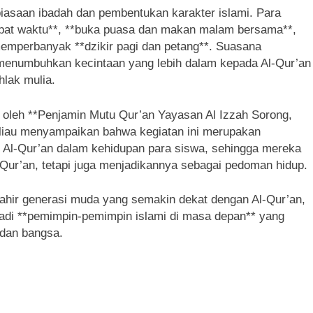
mbiasaan ibadah dan pembentukan karakter islami. Para
epat waktu**, **buka puasa dan makan malam bersama**,
 memperbanyak **dzikir pagi dan petang**. Suasana
enumbuhkan kecintaan yang lebih dalam kepada Al-Qur’an
hlak mulia.
 oleh **Penjamin Mutu Qur’an Yayasan Al Izzah Sorong,
eliau menyampaikan bahwa kegiatan ini merupakan
 Al-Qur’an dalam kehidupan para siswa, sehingga mereka
ur’an, tetapi juga menjadikannya sebagai pedoman hidup.
 lahir generasi muda yang semakin dekat dengan Al-Qur’an,
jadi **pemimpin-pemimpin islami di masa depan** yang
 dan bangsa.