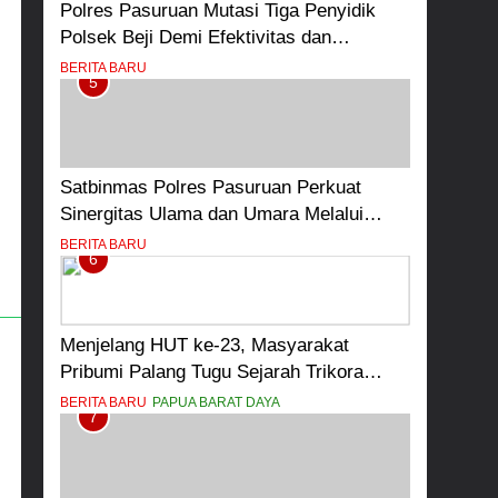
Polres Pasuruan Mutasi Tiga Penyidik
Polsek Beji Demi Efektivitas dan
Kelancaran Proses Penyidikan
BERITA BARU
5
Satbinmas Polres Pasuruan Perkuat
Sinergitas Ulama dan Umara Melalui
Program Rabu Berguru di Ponpes Dalwa
BERITA BARU
6
Menjelang HUT ke-23, Masyarakat
Pribumi Palang Tugu Sejarah Trikora
Teminabuan
BERITA BARU
PAPUA BARAT DAYA
7