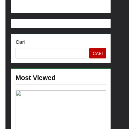
Menjelang HUT ke-23, Masyarakat Pribumi Palang Tugu Sejarah Trikora Teminabuan
Cari
CARI
Most Viewed