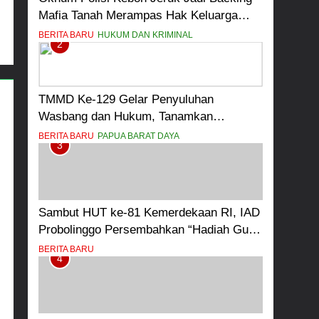
Mafia Tanah Merampas Hak Keluarga
Ambar Witjaksono Sutarman
BERITA BARU
HUKUM DAN KRIMINAL
2
TMMD Ke-129 Gelar Penyuluhan
Wasbang dan Hukum, Tanamkan
Kesadaran Berbangsa serta Taat Aturan
BERITA BARU
PAPUA BARAT DAYA
3
di Kampung Sesor
Sambut HUT ke-81 Kemerdekaan RI, IAD
Probolinggo Persembahkan “Hadiah Guru
Mengabdi”: 100 Beasiswa Pascasarjana
BERITA BARU
4
bagi Guru Non-ASN sebagai Pahlawan
Bangsa