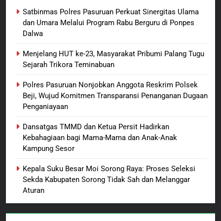
Ekonomi Bagi Warga Binaan
BERITA BARU
LAPAS SORONG
Satbinmas Polres Pasuruan Perkuat Sinergitas Ulama
dan Umara Melalui Program Rabu Berguru di Ponpes
8
Dalwa
SEMARAK SAMBUT HUT RI KE-
Menjelang HUT ke-23, Masyarakat Pribumi Palang Tugu
81 LAPAS KELAS IIB SORONG
Sejarah Trikora Teminabuan
GELAR PEKAN OLAHRAGA
BERITA BARU
PAPUA BARAT DAYA
Polres Pasuruan Nonjobkan Anggota Reskrim Polsek
Beji, Wujud Komitmen Transparansi Penanganan Dugaan
1
Penganiayaan
Satbinmas Polres Pasuruan
Perkuat Sinergitas Ulama dan
Dansatgas TMMD dan Ketua Persit Hadirkan
Umara Melalui Program Rabu
BERITA BARU
Kebahagiaan bagi Mama-Mama dan Anak-Anak
Berguru di Ponpes Dalwa
Kampung Sesor
2
Kepala Suku Besar Moi Sorong Raya: Proses Seleksi
Menjelang HUT ke-23,
Sekda Kabupaten Sorong Tidak Sah dan Melanggar
Masyarakat Pribumi Palang
Aturan
Tugu Sejarah Trikora
BERITA BARU
PAPUA BARAT DAYA
Teminabuan