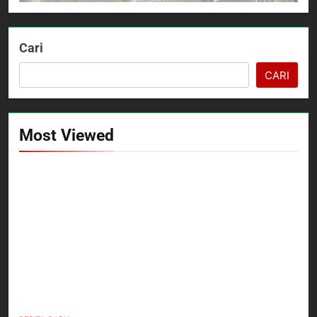
Cari
CARI
Most Viewed
5
Kepala Suku Besar Moi Sorong