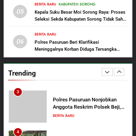
BERITA BARU
KABUPATEN SORONG
05
1
Kepala Suku Besar Moi Sorong Raya: Proses
Seleksi Sekda Kabupaten Sorong Tidak Sah
Satbinmas Polres Pasuruan
dan Melanggar Aturan
Perkuat Sinergitas Ulama dan
Umara Melalui Program Rabu
BERITA BARU
BERITA BARU
06
Berguru di Ponpes Dalwa
Polres Pasuruan Beri Klarifikasi
Meninggalnya Korban Diduga Tersangka
2
Judol, Komitmen Usut Tuntas dan Transparan
Menjelang HUT ke-23,
Masyarakat Pribumi Palang
Trending
Tugu Sejarah Trikora
BERITA BARU
PAPUA BARAT DAYA
Teminabuan
3
Polres Pasuruan Nonjobkan
Anggota Reskrim Polsek Beji,
Wujud Komitmen Transparansi
BERITA BARU
Penanganan Dugaan
Penganiayaan
4