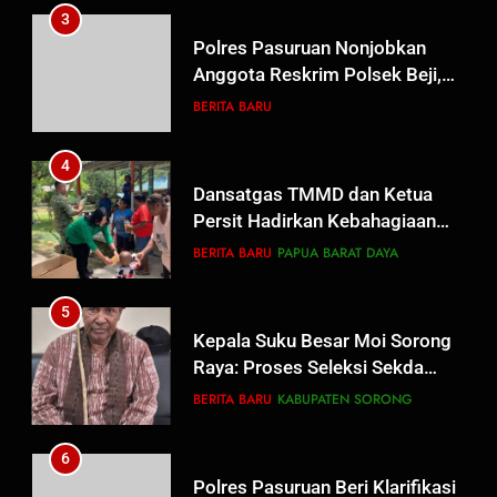
3
Polres Pasuruan Nonjobkan
Anggota Reskrim Polsek Beji,
Wujud Komitmen Transparansi
BERITA BARU
Penanganan Dugaan
Penganiayaan
4
Dansatgas TMMD dan Ketua
Persit Hadirkan Kebahagiaan
bagi Mama-Mama dan Anak-
BERITA BARU
PAPUA BARAT DAYA
Anak Kampung Sesor
5
Kepala Suku Besar Moi Sorong
Raya: Proses Seleksi Sekda
Kabupaten Sorong Tidak Sah
BERITA BARU
KABUPATEN SORONG
dan Melanggar Aturan
6
Polres Pasuruan Beri Klarifikasi