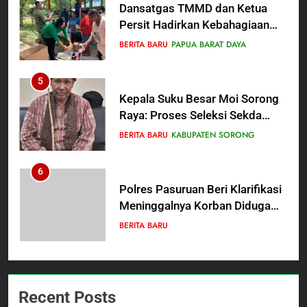
Dansatgas TMMD dan Ketua
Persit Hadirkan Kebahagiaan
bagi Mama-Mama dan Anak-
BERITA BARU
PAPUA BARAT DAYA
Anak Kampung Sesor
5
Kepala Suku Besar Moi Sorong
Raya: Proses Seleksi Sekda
Kabupaten Sorong Tidak Sah
BERITA BARU
KABUPATEN SORONG
dan Melanggar Aturan
6
Polres Pasuruan Beri Klarifikasi
Meninggalnya Korban Diduga
Tersangka Judol, Komitmen
BERITA BARU
Usut Tuntas dan Transparan
7
Dukung Data Nasional, Lapas
Recent Posts
Kelas IIB Sorong Gelar Sensus