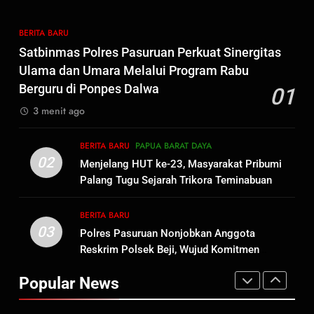
Ekonomi Bagi Warga Binaan
BERITA BARU
LAPAS SORONG
BERITA BARU
8
Satbinmas Polres Pasuruan Perkuat Sinergitas
SEMARAK SAMBUT HUT RI KE-
Ulama dan Umara Melalui Program Rabu
81 LAPAS KELAS IIB SORONG
Berguru di Ponpes Dalwa
01
GELAR PEKAN OLAHRAGA
BERITA BARU
PAPUA BARAT DAYA
3 menit ago
1
BERITA BARU
PAPUA BARAT DAYA
Satbinmas Polres Pasuruan
02
Menjelang HUT ke-23, Masyarakat Pribumi
Perkuat Sinergitas Ulama dan
Palang Tugu Sejarah Trikora Teminabuan
Umara Melalui Program Rabu
BERITA BARU
Berguru di Ponpes Dalwa
BERITA BARU
03
Polres Pasuruan Nonjobkan Anggota
2
Reskrim Polsek Beji, Wujud Komitmen
Menjelang HUT ke-23,
Transparansi Penanganan Dugaan
Masyarakat Pribumi Palang
Popular News
Penganiayaan
Tugu Sejarah Trikora
BERITA BARU
PAPUA BARAT DAYA
Teminabuan