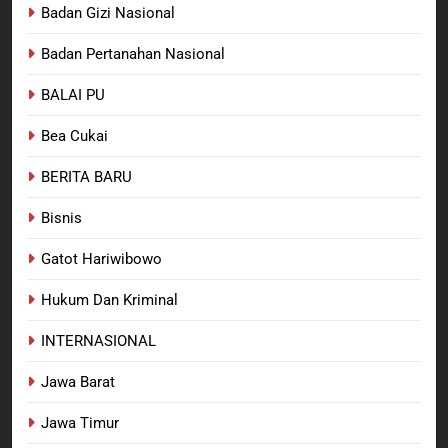
Meninggalnya Korban Diduga
Badan Gizi Nasional
Tersangka Judol, Komitmen
BERITA BARU
Badan Pertanahan Nasional
Usut Tuntas dan Transparan
BALAI PU
7
Dukung Data Nasional, Lapas
Bea Cukai
Kelas IIB Sorong Gelar Sensus
Ekonomi Bagi Warga Binaan
BERITA BARU
LAPAS SORONG
BERITA BARU
Bisnis
8
SEMARAK SAMBUT HUT RI KE-
Gatot Hariwibowo
81 LAPAS KELAS IIB SORONG
GELAR PEKAN OLAHRAGA
Hukum Dan Kriminal
BERITA BARU
PAPUA BARAT DAYA
INTERNASIONAL
Jawa Barat
Jawa Timur