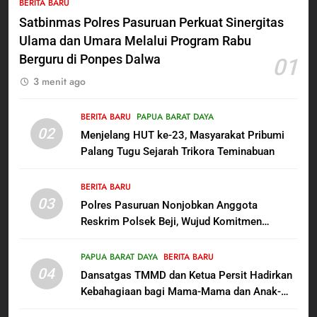
BERITA BARU
Raya: Proses Seleksi Sekda
Satbinmas Polres Pasuruan Perkuat Sinergitas
Kabupaten Sorong Tidak Sah
BERITA BARU
KABUPATEN SORONG
dan Melanggar Aturan
Ulama dan Umara Melalui Program Rabu
Berguru di Ponpes Dalwa
01
6
3 menit ago
Polres Pasuruan Beri Klarifikasi
Meninggalnya Korban Diduga
Tersangka Judol, Komitmen
BERITA BARU
PAPUA BARAT DAYA
BERITA BARU
02
Usut Tuntas dan Transparan
Menjelang HUT ke-23, Masyarakat Pribumi
Palang Tugu Sejarah Trikora Teminabuan
7
Dukung Data Nasional, Lapas
BERITA BARU
Kelas IIB Sorong Gelar Sensus
03
Polres Pasuruan Nonjobkan Anggota
Ekonomi Bagi Warga Binaan
BERITA BARU
LAPAS SORONG
Reskrim Polsek Beji, Wujud Komitmen
Transparansi Penanganan Dugaan
8
Penganiayaan
PAPUA BARAT DAYA
BERITA BARU
SEMARAK SAMBUT HUT RI KE-
04
Dansatgas TMMD dan Ketua Persit Hadirkan
81 LAPAS KELAS IIB SORONG
Kebahagiaan bagi Mama-Mama dan Anak-
GELAR PEKAN OLAHRAGA
BERITA BARU
PAPUA BARAT DAYA
Anak Kampung Sesor