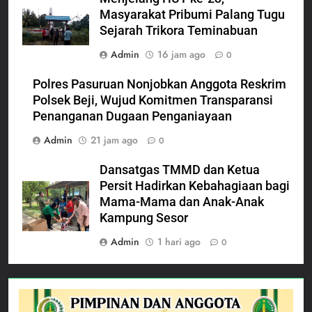
Masyarakat Pribumi Palang Tugu
Sejarah Trikora Teminabuan
Admin
16 jam ago
0
Polres Pasuruan Nonjobkan Anggota Reskrim
Polsek Beji, Wujud Komitmen Transparansi
Penanganan Dugaan Penganiayaan
Admin
21 jam ago
0
Dansatgas TMMD dan Ketua
Persit Hadirkan Kebahagiaan bagi
Mama-Mama dan Anak-Anak
Kampung Sesor
Admin
1 hari ago
0