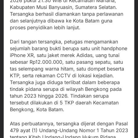
2026 pukul 21.30 WIB di Kecamatan Mariana,
Kabupaten Musi Banyuasin, Sumatera Selatan.
Tersangka berhasil diamankan tanpa perlawanan
dan selanjutnya dibawa ke Kota Batam guna
proses penyidikan lebih lanjut.
Dari tangan tersangka, petugas mengamankan
sejumlah barang bukti berupa satu unit handphone
iPhone XR, satu jaket merek Adidas, uang tunai
sebesar Rp12.000.000, satu pasang sepatu, satu
tas selempang warna hitam, satu dompet beserta
KTP, serta rekaman CCTV di lokasi kejadian.
Tersangka juga diduga terlibat dalam beberapa
tindak pidana serupa di wilayah Bengkong pada
tahun 2023 hingga 2026. Tindakan serupa
tersebut dilakukan di 5 TKP daerah Kecamatan
Bengkong, Kota Batam.
Atas perbuatannya, tersangka dijerat dengan Pasal
479 ayat (1) Undang-Undang Nomor 1 Tahun 2023
tentang Kitab Undang-Undang Hukum Pidana