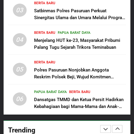
BERITA BARU
Perkuat Sinergitas Ulama dan
03
Satbinmas Polres Pasuruan Perkuat
Umara Melalui Program Rabu
BERITA BARU
Sinergitas Ulama dan Umara Melalui Program
Berguru di Ponpes Dalwa
Rabu Berguru di Ponpes Dalwa
4
BERITA BARU
PAPUA BARAT DAYA
Menjelang HUT ke-23,
04
Menjelang HUT ke-23, Masyarakat Pribumi
Masyarakat Pribumi Palang
Palang Tugu Sejarah Trikora Teminabuan
Tugu Sejarah Trikora
BERITA BARU
PAPUA BARAT DAYA
Teminabuan
BERITA BARU
05
5
Polres Pasuruan Nonjobkan Anggota
Reskrim Polsek Beji, Wujud Komitmen
Polres Pasuruan Nonjobkan
Transparansi Penanganan Dugaan
Anggota Reskrim Polsek Beji,
Penganiayaan
Wujud Komitmen Transparansi
PAPUA BARAT DAYA
BERITA BARU
BERITA BARU
06
Penanganan Dugaan
Dansatgas TMMD dan Ketua Persit Hadirkan
Penganiayaan
Kebahagiaan bagi Mama-Mama dan Anak-
6
Anak Kampung Sesor
Dansatgas TMMD dan Ketua
Persit Hadirkan Kebahagiaan
Trending
bagi Mama-Mama dan Anak-
BERITA BARU
PAPUA BARAT DAYA