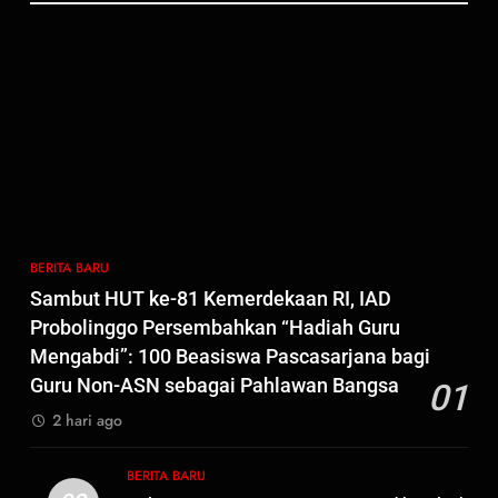
Beasiswa Pascasarjana bagi
2
Guru Non-ASN sebagai
Polres Pasuruan Mutasi Tiga
Pahlawan Bangsa
Penyidik Polsek Beji Demi
Efektivitas dan Kelancaran
BERITA BARU
Proses Penyidikan
3
Satbinmas Polres Pasuruan
Perkuat Sinergitas Ulama dan
Umara Melalui Program Rabu
BERITA BARU
BERITA BARU
Berguru di Ponpes Dalwa
Sambut HUT ke-81 Kemerdekaan RI, IAD
4
Probolinggo Persembahkan “Hadiah Guru
Menjelang HUT ke-23,
Mengabdi”: 100 Beasiswa Pascasarjana bagi
Masyarakat Pribumi Palang
Guru Non-ASN sebagai Pahlawan Bangsa
01
Tugu Sejarah Trikora
BERITA BARU
PAPUA BARAT DAYA
2 hari ago
Teminabuan
5
BERITA BARU
Polres Pasuruan Nonjobkan