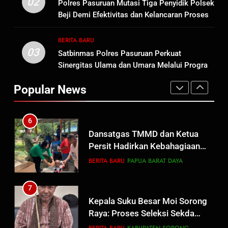
02
Polres Pasuruan Mutasi Tiga Penyidik Polsek
Anggota Reskrim Polsek Beji,
Beji Demi Efektivitas dan Kelancaran Proses
Wujud Komitmen Transparansi
BERITA BARU
Penyidikan
Penanganan Dugaan
BERITA BARU
Penganiayaan
03
Satbinmas Polres Pasuruan Perkuat
6
Sinergitas Ulama dan Umara Melalui Program
Dansatgas TMMD dan Ketua
Rabu Berguru di Ponpes Dalwa
Persit Hadirkan Kebahagiaan
Popular News
bagi Mama-Mama dan Anak-
BERITA BARU
PAPUA BARAT DAYA
Anak Kampung Sesor
7
Kepala Suku Besar Moi Sorong
Raya: Proses Seleksi Sekda
Kabupaten Sorong Tidak Sah
BERITA BARU
KABUPATEN SORONG
dan Melanggar Aturan
8
Polres Pasuruan Beri Klarifikasi
Meninggalnya Korban Diduga
Tersangka Judol, Komitmen
BERITA BARU