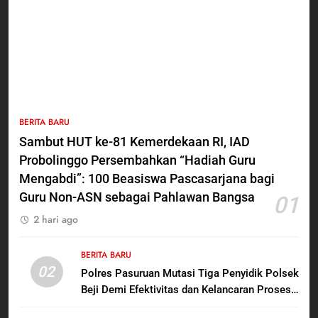
8
Polres Pasuruan Beri Klarifikasi
Meninggalnya Korban Diduga
Tersangka Judol, Komitmen
BERITA BARU
Usut Tuntas dan Transparan
1
BERITA BARU
Sambut HUT ke-81
Sambut HUT ke-81 Kemerdekaan RI, IAD
Kemerdekaan RI, IAD
Probolinggo Persembahkan “Hadiah Guru
Probolinggo Persembahkan
BERITA BARU
“Hadiah Guru Mengabdi”: 100
Mengabdi”: 100 Beasiswa Pascasarjana bagi
Beasiswa Pascasarjana bagi
Guru Non-ASN sebagai Pahlawan Bangsa
01
2
Guru Non-ASN sebagai
2 hari ago
Polres Pasuruan Mutasi Tiga
Pahlawan Bangsa
Penyidik Polsek Beji Demi
Efektivitas dan Kelancaran
BERITA BARU
BERITA BARU
02
Proses Penyidikan
Polres Pasuruan Mutasi Tiga Penyidik Polsek
Beji Demi Efektivitas dan Kelancaran Proses
3
Penyidikan
Satbinmas Polres Pasuruan