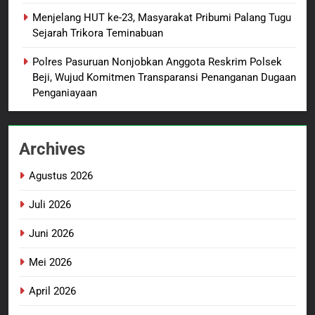
Wujud Komitmen Transparansi
BERITA BARU
Menjelang HUT ke-23, Masyarakat Pribumi Palang Tugu
Penanganan Dugaan
Sejarah Trikora Teminabuan
Penganiayaan
6
Polres Pasuruan Nonjobkan Anggota Reskrim Polsek
Dansatgas TMMD dan Ketua
Beji, Wujud Komitmen Transparansi Penanganan Dugaan
Persit Hadirkan Kebahagiaan
Penganiayaan
bagi Mama-Mama dan Anak-
BERITA BARU
PAPUA BARAT DAYA
Anak Kampung Sesor
Archives
7
Kepala Suku Besar Moi Sorong
Agustus 2026
Raya: Proses Seleksi Sekda
Kabupaten Sorong Tidak Sah
BERITA BARU
KABUPATEN SORONG
Juli 2026
dan Melanggar Aturan
Juni 2026
8
Polres Pasuruan Beri Klarifikasi
Mei 2026
Meninggalnya Korban Diduga
Tersangka Judol, Komitmen
April 2026
BERITA BARU
Usut Tuntas dan Transparan