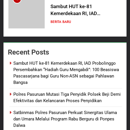
Guru Non-ASN sebagai
Polres Pasuruan Mutasi Tiga
Pahlawan Bangsa
Penyidik Polsek Beji Demi
Efektivitas dan Kelancaran
BERITA BARU
Proses Penyidikan
3
Satbinmas Polres Pasuruan
Recent Posts
Perkuat Sinergitas Ulama dan
Umara Melalui Program Rabu
BERITA BARU
Sambut HUT ke-81 Kemerdekaan RI, IAD Probolinggo
Berguru di Ponpes Dalwa
Persembahkan “Hadiah Guru Mengabdi”: 100 Beasiswa
4
Pascasarjana bagi Guru Non-ASN sebagai Pahlawan
Bangsa
Menjelang HUT ke-23,
Masyarakat Pribumi Palang
Polres Pasuruan Mutasi Tiga Penyidik Polsek Beji Demi
Tugu Sejarah Trikora
BERITA BARU
PAPUA BARAT DAYA
Efektivitas dan Kelancaran Proses Penyidikan
Teminabuan
Satbinmas Polres Pasuruan Perkuat Sinergitas Ulama
5
dan Umara Melalui Program Rabu Berguru di Ponpes
Polres Pasuruan Nonjobkan
Dalwa
Anggota Reskrim Polsek Beji,