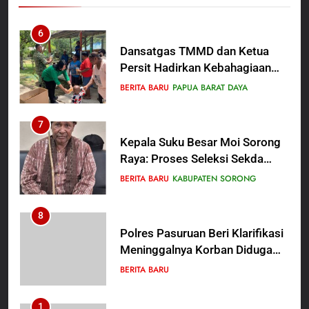
Anak Kampung Sesor
7
Kepala Suku Besar Moi Sorong
Raya: Proses Seleksi Sekda
Kabupaten Sorong Tidak Sah
BERITA BARU
KABUPATEN SORONG
dan Melanggar Aturan
8
Polres Pasuruan Beri Klarifikasi
Meninggalnya Korban Diduga
Tersangka Judol, Komitmen
BERITA BARU
Usut Tuntas dan Transparan
1
Sambut HUT ke-81
Kemerdekaan RI, IAD
Probolinggo Persembahkan
BERITA BARU
“Hadiah Guru Mengabdi”: 100
Beasiswa Pascasarjana bagi
2