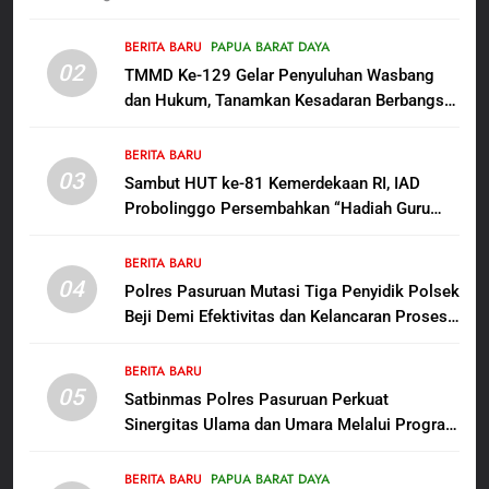
Masyarakat Pribumi Palang
Tugu Sejarah Trikora
BERITA BARU
PAPUA BARAT DAYA
BERITA BARU
PAPUA BARAT DAYA
02
Teminabuan
TMMD Ke-129 Gelar Penyuluhan Wasbang
dan Hukum, Tanamkan Kesadaran Berbangsa
7
serta Taat Aturan di Kampung Sesor
Polres Pasuruan Nonjobkan
BERITA BARU
Anggota Reskrim Polsek Beji,
03
Sambut HUT ke-81 Kemerdekaan RI, IAD
Wujud Komitmen Transparansi
BERITA BARU
Probolinggo Persembahkan “Hadiah Guru
Penanganan Dugaan
Mengabdi”: 100 Beasiswa Pascasarjana bagi
Penganiayaan
8
Guru Non-ASN sebagai Pahlawan Bangsa
BERITA BARU
Dansatgas TMMD dan Ketua
04
Polres Pasuruan Mutasi Tiga Penyidik Polsek
Persit Hadirkan Kebahagiaan
Beji Demi Efektivitas dan Kelancaran Proses
bagi Mama-Mama dan Anak-
BERITA BARU
PAPUA BARAT DAYA
Penyidikan
Anak Kampung Sesor
BERITA BARU
05
1
Satbinmas Polres Pasuruan Perkuat
Sinergitas Ulama dan Umara Melalui Program
Oknum Polisi Kebon Jeruk Jadi
Rabu Berguru di Ponpes Dalwa
Backing Mafia Tanah Merampas
Hak Keluarga Ambar Witjaksono
BERITA BARU
PAPUA BARAT DAYA
BERITA BARU
HUKUM DAN KRIMINAL