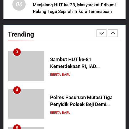
06
Sutarman
Menjelang HUT ke-23, Masyarakat Pribumi
Palang Tugu Sejarah Trikora Teminabuan
2
TMMD Ke-129 Gelar Penyuluhan
Wasbang dan Hukum,
Trending
Tanamkan Kesadaran
BERITA BARU
PAPUA BARAT DAYA
Berbangsa serta Taat Aturan di
Kampung Sesor
3
Sambut HUT ke-81
Kemerdekaan RI, IAD
Probolinggo Persembahkan
BERITA BARU
“Hadiah Guru Mengabdi”: 100
Beasiswa Pascasarjana bagi
4
Guru Non-ASN sebagai
Polres Pasuruan Mutasi Tiga
Pahlawan Bangsa
Penyidik Polsek Beji Demi
Efektivitas dan Kelancaran
BERITA BARU
Proses Penyidikan
5