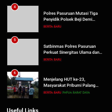
Beasiswa Pascasarjana bagi
4
Guru Non-ASN sebagai
Polres Pasuruan Mutasi Tiga
Pahlawan Bangsa
Penyidik Polsek Beji Demi
Efektivitas dan Kelancaran
BERITA BARU
Proses Penyidikan
5
Satbinmas Polres Pasuruan
Perkuat Sinergitas Ulama dan
Umara Melalui Program Rabu
BERITA BARU
Berguru di Ponpes Dalwa
6
Menjelang HUT ke-23,
Masyarakat Pribumi Palang
Tugu Sejarah Trikora
BERITA BARU
PAPUA BARAT DAYA
Teminabuan
7
Useful Links