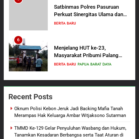
Satbinmas Polres Pasuruan
Perkuat Sinergitas Ulama dan
Umara Melalui Program Rabu
BERITA BARU
Berguru di Ponpes Dalwa
6
Menjelang HUT ke-23,
Masyarakat Pribumi Palang
Tugu Sejarah Trikora
BERITA BARU
PAPUA BARAT DAYA
Teminabuan
7
Polres Pasuruan Nonjobkan
Recent Posts
Anggota Reskrim Polsek Beji,
Wujud Komitmen Transparansi
BERITA BARU
Oknum Polisi Kebon Jeruk Jadi Backing Mafia Tanah
Penanganan Dugaan
Merampas Hak Keluarga Ambar Witjaksono Sutarman
Penganiayaan
8
TMMD Ke-129 Gelar Penyuluhan Wasbang dan Hukum,
Dansatgas TMMD dan Ketua
Tanamkan Kesadaran Berbangsa serta Taat Aturan di
Persit Hadirkan Kebahagiaan