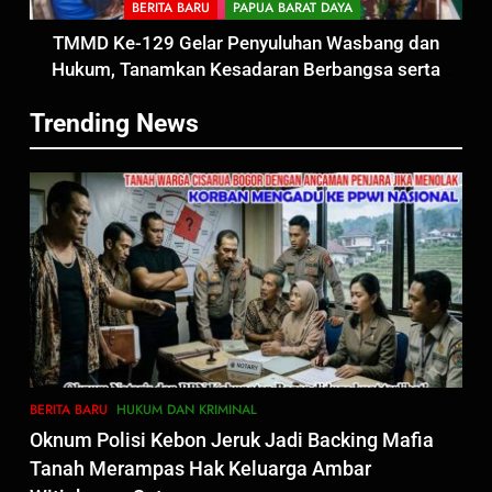
BERITA BARU
PAPUA BARAT DAYA
Satbinmas Polres Pasuruan
TMMD Ke-129 Gelar Penyuluhan Wasbang dan
Perkuat Sinergitas Ulama dan
Hukum, Tanamkan Kesadaran Berbangsa serta
Umara Melalui Program Rabu
BERITA BARU
Taat Aturan di Kampung Sesor
Berguru di Ponpes Dalwa
Trending News
6
Menjelang HUT ke-23,
Masyarakat Pribumi Palang
Tugu Sejarah Trikora
BERITA BARU
PAPUA BARAT DAYA
Teminabuan
7
Polres Pasuruan Nonjobkan
Anggota Reskrim Polsek Beji,
Wujud Komitmen Transparansi
BERITA BARU
Penanganan Dugaan
BERITA BARU
HUKUM DAN KRIMINAL
Penganiayaan
8
Oknum Polisi Kebon Jeruk Jadi Backing Mafia
Dansatgas TMMD dan Ketua
Tanah Merampas Hak Keluarga Ambar
Persit Hadirkan Kebahagiaan