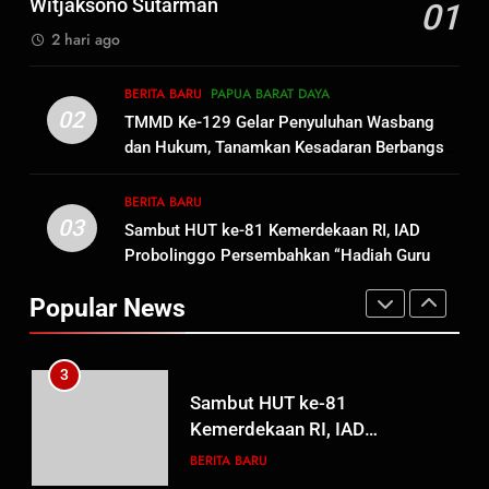
Witjaksono Sutarman
01
bagi Mama-Mama dan Anak-
BERITA BARU
PAPUA BARAT DAYA
2 hari ago
Anak Kampung Sesor
1
BERITA BARU
PAPUA BARAT DAYA
Oknum Polisi Kebon Jeruk Jadi
02
TMMD Ke-129 Gelar Penyuluhan Wasbang
Backing Mafia Tanah Merampas
dan Hukum, Tanamkan Kesadaran Berbangsa
Hak Keluarga Ambar Witjaksono
BERITA BARU
HUKUM DAN KRIMINAL
serta Taat Aturan di Kampung Sesor
Sutarman
BERITA BARU
03
Sambut HUT ke-81 Kemerdekaan RI, IAD
2
Probolinggo Persembahkan “Hadiah Guru
TMMD Ke-129 Gelar Penyuluhan
Mengabdi”: 100 Beasiswa Pascasarjana bagi
Wasbang dan Hukum,
Popular News
Guru Non-ASN sebagai Pahlawan Bangsa
Tanamkan Kesadaran
BERITA BARU
PAPUA BARAT DAYA
Berbangsa serta Taat Aturan di
Kampung Sesor
3
Sambut HUT ke-81
Kemerdekaan RI, IAD
Probolinggo Persembahkan
BERITA BARU
“Hadiah Guru Mengabdi”: 100