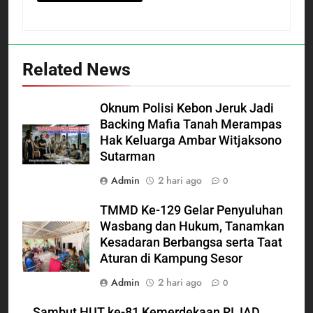
Related News
Oknum Polisi Kebon Jeruk Jadi
Backing Mafia Tanah Merampas
Hak Keluarga Ambar Witjaksono
Sutarman
Admin
2 hari ago
0
TMMD Ke-129 Gelar Penyuluhan
Wasbang dan Hukum, Tanamkan
Kesadaran Berbangsa serta Taat
Aturan di Kampung Sesor
Admin
2 hari ago
0
Sambut HUT ke-81 Kemerdekaan RI, IAD