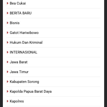
Bea Cukai
Anggota Reskrim Polsek Beji,
Wujud Komitmen Transparansi
BERITA BARU
BERITA BARU
Penanganan Dugaan
Penganiayaan
Bisnis
8
Dansatgas TMMD dan Ketua
Gatot Hariwibowo
Persit Hadirkan Kebahagiaan
bagi Mama-Mama dan Anak-
Hukum Dan Kriminal
BERITA BARU
PAPUA BARAT DAYA
Anak Kampung Sesor
INTERNASIONAL
Jawa Barat
Jawa Timur
Kabupaten Sorong
Kapolda Papua Barat Daya
Kapolres