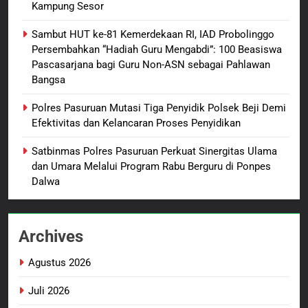
Kampung Sesor
bagi Mama-Mama dan Anak-
BERITA BARU
PAPUA BARAT DAYA
Anak Kampung Sesor
Sambut HUT ke-81 Kemerdekaan RI, IAD Probolinggo
Persembahkan “Hadiah Guru Mengabdi”: 100 Beasiswa
1
Pascasarjana bagi Guru Non-ASN sebagai Pahlawan
Oknum Polisi Kebon Jeruk Jadi
Bangsa
Backing Mafia Tanah Merampas
Hak Keluarga Ambar Witjaksono
BERITA BARU
HUKUM DAN KRIMINAL
Polres Pasuruan Mutasi Tiga Penyidik Polsek Beji Demi
Sutarman
Efektivitas dan Kelancaran Proses Penyidikan
2
Satbinmas Polres Pasuruan Perkuat Sinergitas Ulama
TMMD Ke-129 Gelar Penyuluhan
dan Umara Melalui Program Rabu Berguru di Ponpes
Wasbang dan Hukum,
Dalwa
Tanamkan Kesadaran
BERITA BARU
PAPUA BARAT DAYA
Berbangsa serta Taat Aturan di
Kampung Sesor
Archives
3
Sambut HUT ke-81
Agustus 2026
Kemerdekaan RI, IAD
Probolinggo Persembahkan
BERITA BARU
Juli 2026
“Hadiah Guru Mengabdi”: 100