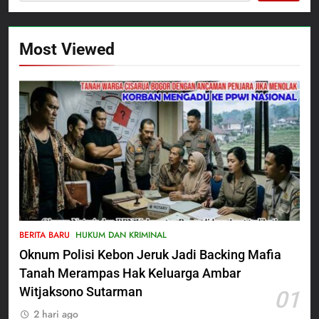
Most Viewed
5
Satbinmas Polres Pasuruan
BERITA BARU
HUKUM DAN KRIMINAL
Perkuat Sinergitas Ulama dan
Oknum Polisi Kebon Jeruk Jadi Backing Mafia
Umara Melalui Program Rabu
BERITA BARU
Berguru di Ponpes Dalwa
Tanah Merampas Hak Keluarga Ambar
Witjaksono Sutarman
01
6
2 hari ago
Menjelang HUT ke-23,