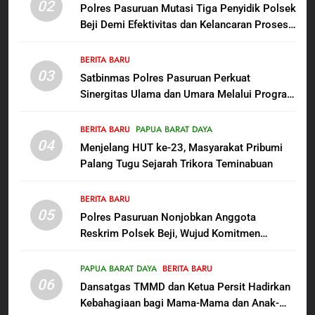
02
Anak Kampung Sesor
Polres Pasuruan Mutasi Tiga Penyidik Polsek
Beji Demi Efektivitas dan Kelancaran Proses
7
Penyidikan
Kepala Suku Besar Moi Sorong
BERITA BARU
Raya: Proses Seleksi Sekda
03
Satbinmas Polres Pasuruan Perkuat
Kabupaten Sorong Tidak Sah
BERITA BARU
KABUPATEN SORONG
Sinergitas Ulama dan Umara Melalui Program
dan Melanggar Aturan
Rabu Berguru di Ponpes Dalwa
8
BERITA BARU
PAPUA BARAT DAYA
Polres Pasuruan Beri Klarifikasi
04
Menjelang HUT ke-23, Masyarakat Pribumi
Meninggalnya Korban Diduga
Palang Tugu Sejarah Trikora Teminabuan
Tersangka Judol, Komitmen
BERITA BARU
Usut Tuntas dan Transparan
BERITA BARU
05
1
Polres Pasuruan Nonjobkan Anggota
Reskrim Polsek Beji, Wujud Komitmen
Sambut HUT ke-81
Transparansi Penanganan Dugaan
Kemerdekaan RI, IAD
Penganiayaan
Probolinggo Persembahkan
PAPUA BARAT DAYA
BERITA BARU
BERITA BARU
06
“Hadiah Guru Mengabdi”: 100
Dansatgas TMMD dan Ketua Persit Hadirkan
Beasiswa Pascasarjana bagi
Kebahagiaan bagi Mama-Mama dan Anak-
2