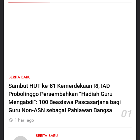
5
BERITA BARU
Polres Pasuruan Nonjobkan
Sambut HUT ke-81 Kemerdekaan RI, IAD
Anggota Reskrim Polsek Beji,
Probolinggo Persembahkan “Hadiah Guru
Wujud Komitmen Transparansi
BERITA BARU
Penanganan Dugaan
Mengabdi”: 100 Beasiswa Pascasarjana bagi
Penganiayaan
Guru Non-ASN sebagai Pahlawan Bangsa
01
6
1 hari ago
Dansatgas TMMD dan Ketua
Persit Hadirkan Kebahagiaan
bagi Mama-Mama dan Anak-
BERITA BARU
BERITA BARU
PAPUA BARAT DAYA