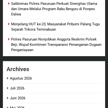
Satbinmas Polres Pasuruan Perkuat Sinergitas Ulama
1
dan Umara Melalui Program Rabu Berguru di Ponpes
Sambut HUT ke-81
Dalwa
Kemerdekaan RI, IAD
Probolinggo Persembahkan
BERITA BARU
Menjelang HUT ke-23, Masyarakat Pribumi Palang Tugu
“Hadiah Guru Mengabdi”: 100
Sejarah Trikora Teminabuan
Beasiswa Pascasarjana bagi
2
Polres Pasuruan Nonjobkan Anggota Reskrim Polsek
Guru Non-ASN sebagai
Polres Pasuruan Mutasi Tiga
Beji, Wujud Komitmen Transparansi Penanganan Dugaan
Pahlawan Bangsa
Penyidik Polsek Beji Demi
Penganiayaan
Efektivitas dan Kelancaran
BERITA BARU
Proses Penyidikan
Archives
3
Satbinmas Polres Pasuruan
Agustus 2026
Perkuat Sinergitas Ulama dan
Umara Melalui Program Rabu
BERITA BARU
Juli 2026
Berguru di Ponpes Dalwa
Juni 2026
4
Menjelang HUT ke-23,
Mei 2026