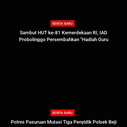
BERITA BARU
Sambut HUT ke-81 Kemerdekaan RI, IAD
Probolinggo Persembahkan “Hadiah Guru
Mengabdi”: 100 Beasiswa Pascasarjana bagi Guru
Non-ASN sebagai Pahlawan Bangsa
BERITA BARU
5
Polres Pasuruan Mutasi Tiga Penyidik Polsek Beji
Polres Pasuruan Nonjobkan