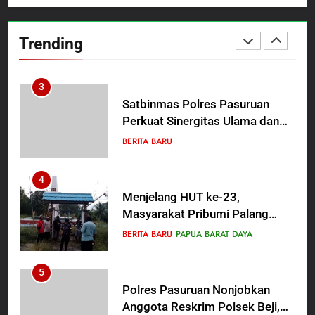
Guru Non-ASN sebagai
Anak Kampung Sesor
Polres Pasuruan Mutasi Tiga
Pahlawan Bangsa
Penyidik Polsek Beji Demi
Trending
Efektivitas dan Kelancaran
BERITA BARU
Proses Penyidikan
3
Satbinmas Polres Pasuruan
Perkuat Sinergitas Ulama dan
Umara Melalui Program Rabu
BERITA BARU
Berguru di Ponpes Dalwa
4
Menjelang HUT ke-23,
Masyarakat Pribumi Palang
Tugu Sejarah Trikora
BERITA BARU
PAPUA BARAT DAYA
Teminabuan
5
Polres Pasuruan Nonjobkan
Anggota Reskrim Polsek Beji,