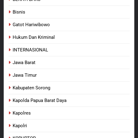
dan Melanggar Aturan
Bisnis
8
Polres Pasuruan Beri Klarifikasi
Gatot Hariwibowo
Meninggalnya Korban Diduga
Tersangka Judol, Komitmen
Hukum Dan Kriminal
BERITA BARU
Usut Tuntas dan Transparan
INTERNASIONAL
Jawa Barat
Jawa Timur
Kabupaten Sorong
Kapolda Papua Barat Daya
Kapolres
Kapolri