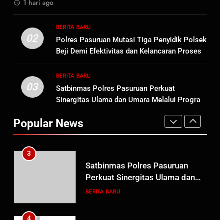
1 hari ago
Usut Tuntas dan Transparan
1
BERITA BARU
Sambut HUT ke-81
02
Polres Pasuruan Mutasi Tiga Penyidik Polsek
Kemerdekaan RI, IAD
Beji Demi Efektivitas dan Kelancaran Proses
Probolinggo Persembahkan
BERITA BARU
Penyidikan
“Hadiah Guru Mengabdi”: 100
BERITA BARU
Beasiswa Pascasarjana bagi
03
Satbinmas Polres Pasuruan Perkuat
2
Guru Non-ASN sebagai
Sinergitas Ulama dan Umara Melalui Program
Polres Pasuruan Mutasi Tiga
Pahlawan Bangsa
Rabu Berguru di Ponpes Dalwa
Penyidik Polsek Beji Demi
Popular News
Efektivitas dan Kelancaran
BERITA BARU
Proses Penyidikan
3
Satbinmas Polres Pasuruan
Perkuat Sinergitas Ulama dan
Umara Melalui Program Rabu
BERITA BARU
Berguru di Ponpes Dalwa
4