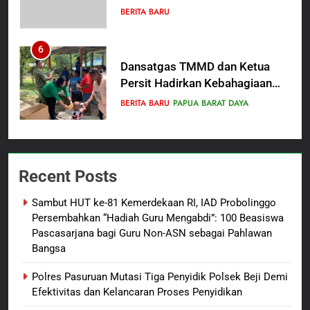
Wujud Komitmen Transparansi
BERITA BARU
Penanganan Dugaan
Penganiayaan
6
Dansatgas TMMD dan Ketua
Persit Hadirkan Kebahagiaan
bagi Mama-Mama dan Anak-
BERITA BARU
PAPUA BARAT DAYA
Anak Kampung Sesor
7
Kepala Suku Besar Moi Sorong
Recent Posts
Raya: Proses Seleksi Sekda
Kabupaten Sorong Tidak Sah
BERITA BARU
KABUPATEN SORONG
Sambut HUT ke-81 Kemerdekaan RI, IAD Probolinggo
dan Melanggar Aturan
Persembahkan “Hadiah Guru Mengabdi”: 100 Beasiswa
8
Pascasarjana bagi Guru Non-ASN sebagai Pahlawan
Bangsa
Polres Pasuruan Beri Klarifikasi
Meninggalnya Korban Diduga
Polres Pasuruan Mutasi Tiga Penyidik Polsek Beji Demi
Tersangka Judol, Komitmen
BERITA BARU
Efektivitas dan Kelancaran Proses Penyidikan
Usut Tuntas dan Transparan