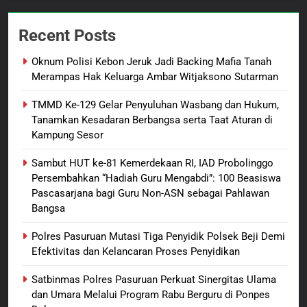
7
Polres Pasuruan Nonjobkan
Recent Posts
Anggota Reskrim Polsek Beji,
Wujud Komitmen Transparansi
BERITA BARU
Oknum Polisi Kebon Jeruk Jadi Backing Mafia Tanah
Penanganan Dugaan
Merampas Hak Keluarga Ambar Witjaksono Sutarman
Penganiayaan
8
TMMD Ke-129 Gelar Penyuluhan Wasbang dan Hukum,
Dansatgas TMMD dan Ketua
Tanamkan Kesadaran Berbangsa serta Taat Aturan di
Persit Hadirkan Kebahagiaan
Kampung Sesor
bagi Mama-Mama dan Anak-
BERITA BARU
PAPUA BARAT DAYA
Anak Kampung Sesor
Sambut HUT ke-81 Kemerdekaan RI, IAD Probolinggo
Persembahkan “Hadiah Guru Mengabdi”: 100 Beasiswa
1
Pascasarjana bagi Guru Non-ASN sebagai Pahlawan
Oknum Polisi Kebon Jeruk Jadi
Bangsa
Backing Mafia Tanah Merampas
Hak Keluarga Ambar Witjaksono
BERITA BARU
HUKUM DAN KRIMINAL
Polres Pasuruan Mutasi Tiga Penyidik Polsek Beji Demi
Sutarman
Efektivitas dan Kelancaran Proses Penyidikan
2
Satbinmas Polres Pasuruan Perkuat Sinergitas Ulama
TMMD Ke-129 Gelar Penyuluhan
dan Umara Melalui Program Rabu Berguru di Ponpes
Wasbang dan Hukum,