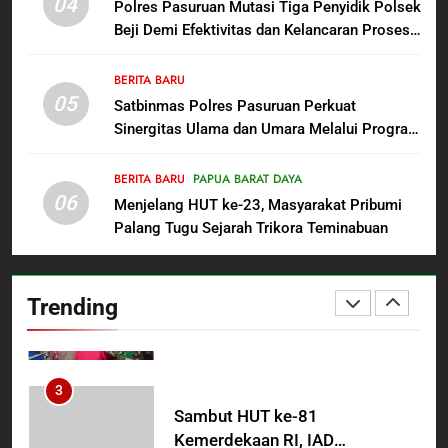
04
Polres Pasuruan Mutasi Tiga Penyidik Polsek
Persit Hadirkan Kebahagiaan
Beji Demi Efektivitas dan Kelancaran Proses
bagi Mama-Mama dan Anak-
BERITA BARU
PAPUA BARAT DAYA
Penyidikan
Anak Kampung Sesor
BERITA BARU
05
1
Satbinmas Polres Pasuruan Perkuat
Sinergitas Ulama dan Umara Melalui Program
Oknum Polisi Kebon Jeruk Jadi
Rabu Berguru di Ponpes Dalwa
Backing Mafia Tanah Merampas
Hak Keluarga Ambar Witjaksono
BERITA BARU
PAPUA BARAT DAYA
BERITA BARU
HUKUM DAN KRIMINAL
06
Sutarman
Menjelang HUT ke-23, Masyarakat Pribumi
Palang Tugu Sejarah Trikora Teminabuan
2
TMMD Ke-129 Gelar Penyuluhan
Wasbang dan Hukum,
Trending
Tanamkan Kesadaran
BERITA BARU
PAPUA BARAT DAYA
Berbangsa serta Taat Aturan di
Kampung Sesor
3
Sambut HUT ke-81
Kemerdekaan RI, IAD
Probolinggo Persembahkan
BERITA BARU