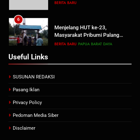
6
Menjelang HUT ke-23,
Masyarakat Pribumi Palang
Tugu Sejarah Trikora
BERITA BARU
PAPUA BARAT DAYA
Teminabuan
7
Useful Links
Polres Pasuruan Nonjobkan
Anggota Reskrim Polsek Beji,
Wujud Komitmen Transparansi
BERITA BARU
SUSUNAN REDAKSI
Penanganan Dugaan
Penganiayaan
Pasang Iklan
8
Dansatgas TMMD dan Ketua
Privacy Policy
Persit Hadirkan Kebahagiaan
bagi Mama-Mama dan Anak-
Pedoman Media Siber
BERITA BARU
PAPUA BARAT DAYA
Anak Kampung Sesor
Disclaimer
1