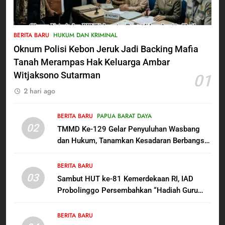
5
Satbinmas Polres Pasuruan
BERITA BARU
HUKUM DAN KRIMINAL
Perkuat Sinergitas Ulama dan
Oknum Polisi Kebon Jeruk Jadi Backing Mafia
Umara Melalui Program Rabu
BERITA BARU
Berguru di Ponpes Dalwa
Tanah Merampas Hak Keluarga Ambar
Witjaksono Sutarman
01
6
2 hari ago
Menjelang HUT ke-23,
Masyarakat Pribumi Palang
Tugu Sejarah Trikora
BERITA BARU
PAPUA BARAT DAYA
BERITA BARU
PAPUA BARAT DAYA
02
Teminabuan
TMMD Ke-129 Gelar Penyuluhan Wasbang
dan Hukum, Tanamkan Kesadaran Berbangsa
7
serta Taat Aturan di Kampung Sesor
Polres Pasuruan Nonjobkan
BERITA BARU
Anggota Reskrim Polsek Beji,
03
Sambut HUT ke-81 Kemerdekaan RI, IAD
Wujud Komitmen Transparansi
BERITA BARU
Probolinggo Persembahkan “Hadiah Guru
Penanganan Dugaan
Mengabdi”: 100 Beasiswa Pascasarjana bagi
Penganiayaan
8
Guru Non-ASN sebagai Pahlawan Bangsa
BERITA BARU
Dansatgas TMMD dan Ketua