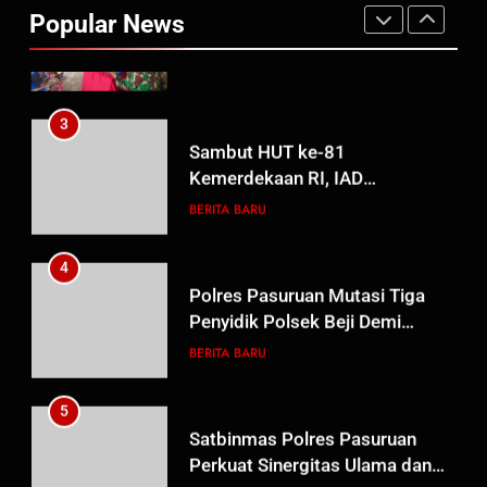
Wasbang dan Hukum,
Popular News
Guru Non-ASN sebagai Pahlawan Bangsa
Tanamkan Kesadaran
BERITA BARU
PAPUA BARAT DAYA
Berbangsa serta Taat Aturan di
Kampung Sesor
3
Sambut HUT ke-81
Kemerdekaan RI, IAD
Probolinggo Persembahkan
BERITA BARU
“Hadiah Guru Mengabdi”: 100
Beasiswa Pascasarjana bagi
4
Guru Non-ASN sebagai
Polres Pasuruan Mutasi Tiga
Pahlawan Bangsa
Penyidik Polsek Beji Demi
Efektivitas dan Kelancaran
BERITA BARU
Proses Penyidikan
5
Satbinmas Polres Pasuruan
Perkuat Sinergitas Ulama dan
Umara Melalui Program Rabu
BERITA BARU
Berguru di Ponpes Dalwa