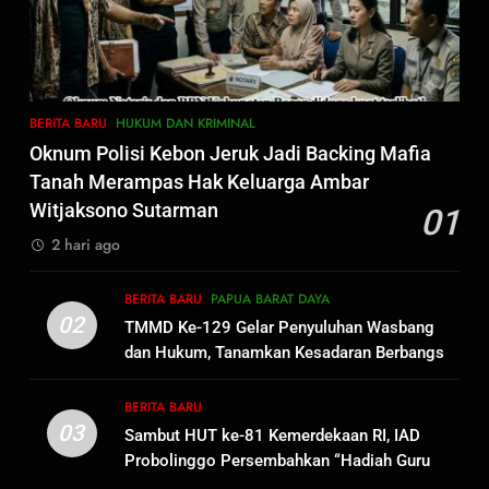
7
Polres Pasuruan Nonjobkan
Anggota Reskrim Polsek Beji,
Wujud Komitmen Transparansi
BERITA BARU
Penanganan Dugaan
BERITA BARU
HUKUM DAN KRIMINAL
Penganiayaan
8
Oknum Polisi Kebon Jeruk Jadi Backing Mafia
Dansatgas TMMD dan Ketua
Tanah Merampas Hak Keluarga Ambar
Persit Hadirkan Kebahagiaan
Witjaksono Sutarman
01
bagi Mama-Mama dan Anak-
BERITA BARU
PAPUA BARAT DAYA
2 hari ago
Anak Kampung Sesor
1
BERITA BARU
PAPUA BARAT DAYA
Oknum Polisi Kebon Jeruk Jadi
02
TMMD Ke-129 Gelar Penyuluhan Wasbang
Backing Mafia Tanah Merampas
dan Hukum, Tanamkan Kesadaran Berbangsa
Hak Keluarga Ambar Witjaksono
BERITA BARU
HUKUM DAN KRIMINAL
serta Taat Aturan di Kampung Sesor
Sutarman
BERITA BARU
03
Sambut HUT ke-81 Kemerdekaan RI, IAD
2
Probolinggo Persembahkan “Hadiah Guru
TMMD Ke-129 Gelar Penyuluhan
Mengabdi”: 100 Beasiswa Pascasarjana bagi