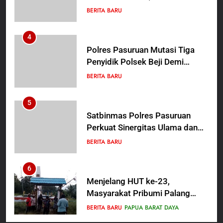
“Hadiah Guru Mengabdi”: 100
Beasiswa Pascasarjana bagi
4
Guru Non-ASN sebagai
Polres Pasuruan Mutasi Tiga
Pahlawan Bangsa
Penyidik Polsek Beji Demi
Efektivitas dan Kelancaran
BERITA BARU
Proses Penyidikan
5
Satbinmas Polres Pasuruan
Perkuat Sinergitas Ulama dan
Umara Melalui Program Rabu
BERITA BARU
Berguru di Ponpes Dalwa
6
Menjelang HUT ke-23,
Masyarakat Pribumi Palang
Tugu Sejarah Trikora
BERITA BARU
PAPUA BARAT DAYA
Teminabuan